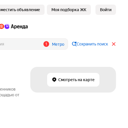
зместить объявление
Моя подборка ЖК
Войти
1
Сохранить поиск
Метро
Смотреть на карте
венников
лощадью от