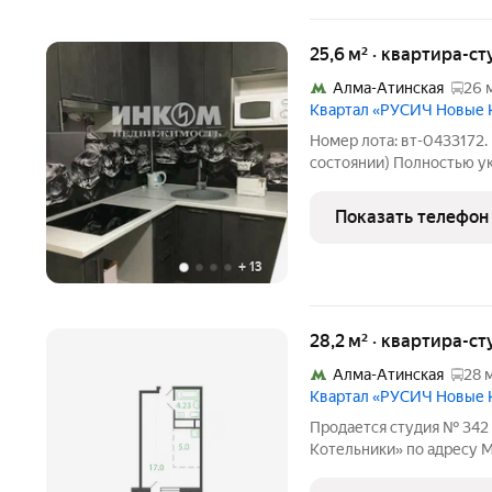
25,6 м² · квартира-ст
Алма-Атинская
26 
Квартал «РУСИЧ Новые 
Номер лота: вт-0433172.
состоянии) Полностью у
техникой, есть кондици
видовые характеристики
Показать телефон
дом
+
13
28,2 м² · квартира-ст
Алма-Атинская
28 
Квартал «РУСИЧ Новые 
Продается студия № 342
Котельники» по адресу М
городской округ, Котель