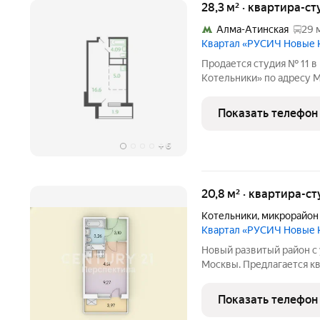
28,3 м² · квартира-ст
Алма-Атинская
29 
Квартал «РУСИЧ Новые 
Продается студия № 11 
Котельники» по адресу М
городской округ, Котель
20. Общая площадь квартир
Показать телефон
Тип проекта,
+
6
20,8 м² · квартира-ст
Котельники
,
микрорайон
Квартал «РУСИЧ Новые 
Новый развитый район с
Москвы. Предлагается кв
преимущество возможность сделать отделку и планировку
полностью на свой вкус и
Показать телефон
White box-