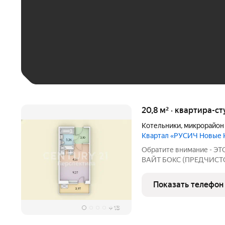
До 30 тыс. ₽
До 50 тыс. ₽
До 70 тыс. ₽
Больше 100 тыс. ₽
20,8 м² · квартира-ст
Котельники
,
микрорайон
Квартал «РУСИЧ Новые 
Обратите внимание - 
ВАЙТ БОКС (ПРЕДЧИСТОВА
ГОТОВО к укладке пола 
зашпаклеваны - ГОТОВЫ к
Показать телефон
электрика разведена - т
+
13