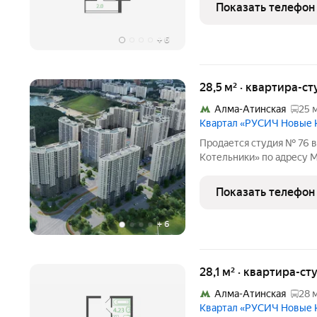
22. Общая площадь квартир
Показать телефон
Тип
+
6
28,5 м² · квартира-ст
Алма-Атинская
25 
Квартал «РУСИЧ Новые 
Продается студия № 76 
Котельники» по адресу М
городской округ, Котель
Общая площадь квартиры - 
Показать телефон
проекта,
+
6
28,1 м² · квартира-ст
Алма-Атинская
28 
Квартал «РУСИЧ Новые 