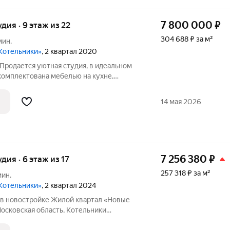
7 800 000
₽
удия · 9 этаж из 22
304 688 ₽ за м²
мин.
Котельники»
, 2 квартал 2020
 Продается уютная студия, в идеальном
комплектована мебелью на кухне,
онер, встроенные шкафы. Замечательные
 из окна. ЖК современный, монолитный,
14 мая 2026
7 256 380
₽
удия · 6 этаж из 17
257 318 ₽ за м²
мин.
Котельники»
, 2 квартал 2024
 в новостройке Жилой квартал «Новые
осковская область, Котельники
ники, Микрорайон Новые Котельники, д.