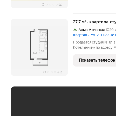
+
10
27,7 м² · квартира-ст
Алма-Атинская
29 
Квартал «РУСИЧ Новые 
Продается студия № 81 
Котельники» по адресу М
городской округ, Котель
20. Общая площадь квартир
Показать телефон
Тип проекта,
+
6
ЕЖЕМЕСЯЧНЫЙ ПЛАТЁ