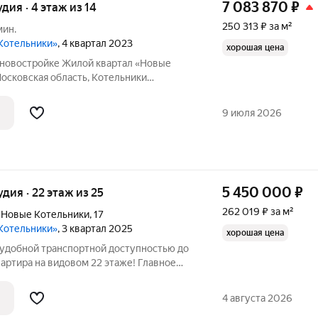
7 083 870
₽
удия · 4 этаж из 14
250 313 ₽ за м²
мин.
Котельники»
, 4 квартал 2023
хорошая цена
в новостройке Жилой квартал «Новые
осковская область, Котельники
ники, Микрорайон Новые Котельники, д.
ы - 28.30 кв. м., этаж 4 из 14, секция 1.
9 июля 2026
5 450 000
₽
удия · 22 этаж из 25
262 019 ₽ за м²
 Новые Котельники
,
17
Котельники»
, 3 квартал 2025
хорошая цена
 удобной транспортной доступностью до
артира на видовом 22 этаже! Главное
 цвет, без оглядки на типовые решения.
4 августа 2026