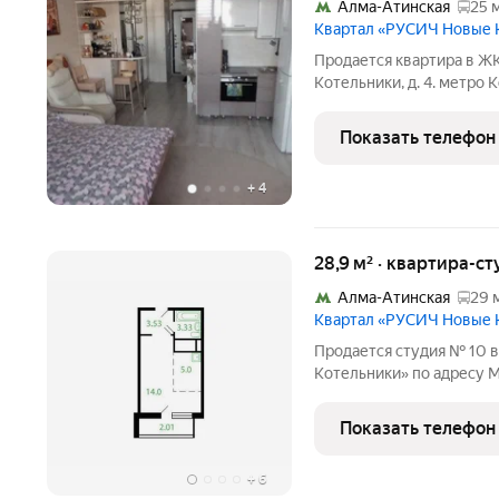
Алма-Атинская
25 
Квартал «РУСИЧ Новые 
Продается квартира в Ж
Котельники, д. 4. метро К
инфраструктура - детски
развлекательные центры
Показать телефон
без долгов и обременени
+
4
28,9 м² · квартира-ст
Алма-Атинская
29 
Квартал «РУСИЧ Новые 
Продается студия № 10 
Котельники» по адресу М
городской округ, Котель
20. Общая площадь квартир
Показать телефон
Тип проекта,
+
6