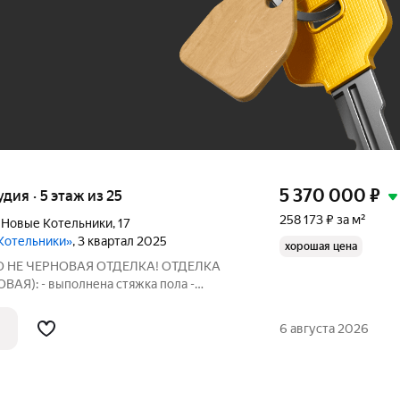
До 100 тыс. ₽
5 370 000
₽
удия · 5 этаж из 25
258 173 ₽ за м²
 Новые Котельники
,
17
Котельники»
, 3 квартал 2025
хорошая цена
ЭТО НЕ ЧЕРНОВАЯ ОТДЕЛКА! ОТДЕЛКА
Я): - выполнена стяжка пола -
- оштукатурены стены, выровнены,
 покраске, либо к поклейке обоев - вся
6 августа 2026
рубы