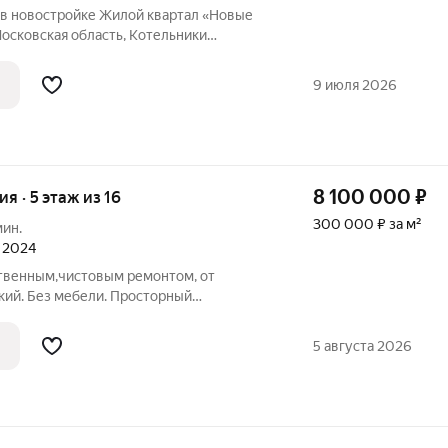
 в новостройке Жилой квартал «Новые
осковская область, Котельники
ники, Микрорайон Новые Котельники, д.
ы - 28.10 кв. м., этаж 6 из 17, секция 4.
9 июля 2026
8 100 000
₽
ия · 5 этаж из 16
300 000 ₽ за м²
мин.
л 2024
ственным,чистовым ремонтом, от
кий. Без мебели. Просторный
джия с выходом через кухню, общей
 бизнес-класса с подземной паркингом,
5 августа 2026