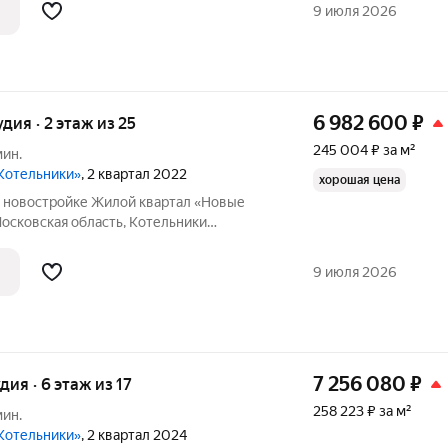
ы - 28.20 кв. м., этаж 6 из 17, секция 4.
9 июля 2026
6 982 600
₽
удия · 2 этаж из 25
245 004 ₽ за м²
мин.
Котельники»
, 2 квартал 2022
хорошая цена
в новостройке Жилой квартал «Новые
осковская область, Котельники
ники, Микрорайон Новые Котельники, д. 8.
28.50 кв. м., этаж 2 из 16, секция 2. Тип
9 июля 2026
7 256 080
₽
удия · 6 этаж из 17
258 223 ₽ за м²
мин.
Котельники»
, 2 квартал 2024