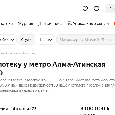
Ра
потека
Журнал
Для бизнеса
Уникальные акции
ройки
Студия
Цена
лма-Атинская
В ипотеку
ипотеку у метро Алма-Атинская
О
елёная ветка) в Москве и МО — 35 объявлений от агентств и собст
0 000 ₽ на Яндекс Недвижимости. В нашем каталоге предложения п
планировки и характеристики.
8 100 000
₽
удия · 14 этаж из 25