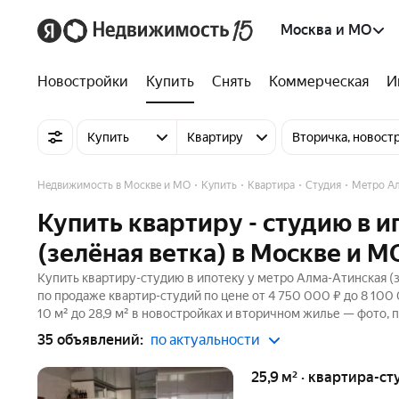
Москва и МО
Новостройки
Купить
Снять
Коммерческая
И
Купить
Квартиру
Вторичка, новост
Недвижимость в Москве и МО
Купить
Квартира
Студия
Метро А
Купить квартиру - студию в 
(зелёная ветка) в Москве и М
Купить квартиру-студию в ипотеку у метро Алма-Атинская (з
по продаже квартир-студий по цене от 4 750 000 ₽ до 8 10
10 м² до 28,9 м² в новостройках и вторичном жилье — фото, 
35 объявлений:
по актуальности
25,9 м² · квартира-ст