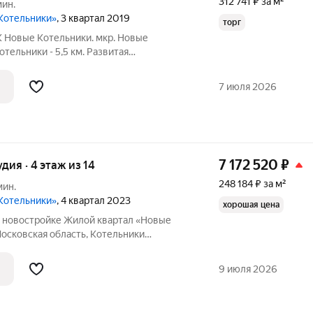
312 741 ₽ за м²
мин.
Котельники»
, 3 квартал 2019
торг
К Новые Котельники. мкр. Новые
отельники - 5,5 км. Развитая
е сады, школы, торговые и
. Один взрослый собственник. Квартира
7 июля 2026
й.
7 172 520
₽
удия · 4 этаж из 14
248 184 ₽ за м²
мин.
Котельники»
, 4 квартал 2023
хорошая цена
в новостройке Жилой квартал «Новые
осковская область, Котельники
ники, Микрорайон Новые Котельники, д.
ы - 28.90 кв. м., этаж 4 из 14, секция 1.
9 июля 2026