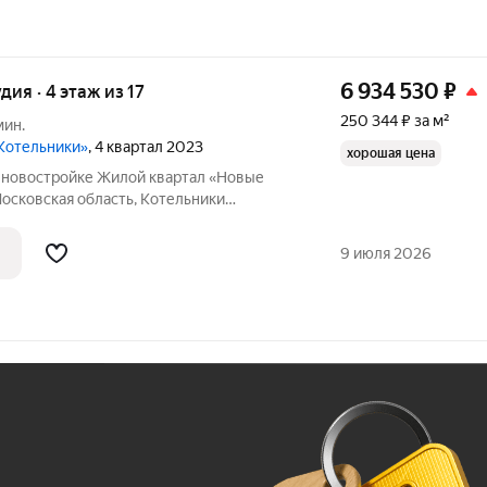
6 934 530
₽
удия · 4 этаж из 17
250 344 ₽ за м²
мин.
Котельники»
, 4 квартал 2023
хорошая цена
в новостройке Жилой квартал «Новые
осковская область, Котельники
ники, Микрорайон Новые Котельники, д.
ы - 27.70 кв. м., этаж 4 из 17, секция 2.
9 июля 2026
Ж