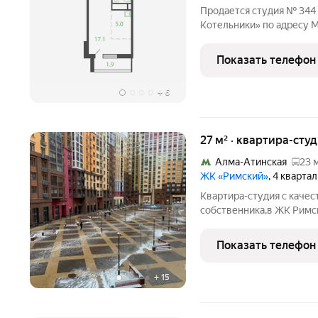
Продается студия № 344
Котельники» по адресу М
городской округ, Котель
22. Общая площадь квартир
Показать телефон
Тип
+
6
27 м² · квартира-студ
Алма-Атинская
23 
ЖК «Римский»
, 4 кварта
Квартира-студия с каче
собственника,в ЖК Римс
санузел,гардеробная,ло
площадью 26,9 кв.м. Дом
Показать телефон
закрытой,охраняемый
+
15