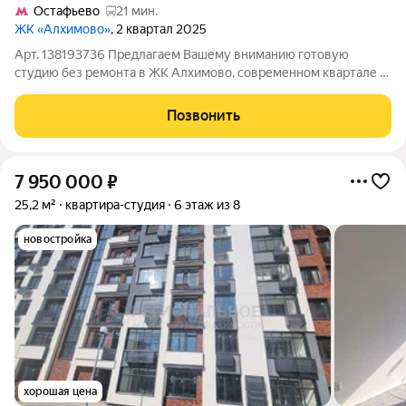
Остафьево
21 мин.
ЖК «Алхимово»
, 2 квартал 2025
Арт. 138193736 Предлагаем Вашему вниманию готовую
студию без ремонта в ЖК Алхимово, современном квартале в
Новой Москве общей площадью 24 м2. Квартира расположена
на 4 этаже. Дом сдан. КЛЮЧИ НА РУКАХ. ПОКАЗ В ЛЮБОЕ
Позвонить
УДОБНОЕ ДЛЯ ВАС ВРЕМЯ, Удобная
7 950 000
₽
25,2 м²
квартира-студия
6 этаж из 8
новостройка
хорошая цена