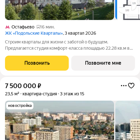
Остафьево
16 мин.
ЖК «Подольские Кварталы»
, 3 квартал 2026
Строим кварталы для жизни с заботой о будущем.
Предлагается студия комфорт-класса площадью 22.28 кв.м в
Подольские Кварталы, корпус 2КВ на 7-м этаже, в жилом
комплексе "Подольские Кварталы".Застройщик сдает
Позвонить
Позвоните мне
квартиры с отделкой в нескольких вариантах:
7 500 000
₽
23,5 м²
квартира-студия
3 этаж из 15
новостройка