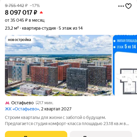
9 755 442
₽
–17%
8 097 017
₽
от 35 045 ₽ в месяц
23,2 м²
квартира-студия
5 этаж из 14
новостройка
Остафьево
17 мин.
ЖК «Остафьево»
, 2 квартал 2027
Строим кварталы для жизни с заботой о будущем.
Предлагается студия комфорт-класса площадью 23.18 кв.м в
Остафьево, корпус 22КВ на 5-м этаже, в жилом комплексе
"Остафьево".Застройщик сдает квартиры с отделкой в