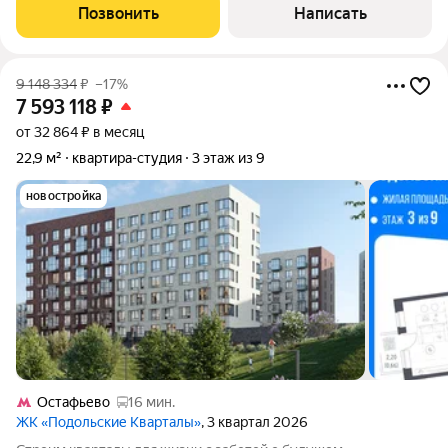
дизайнерские идеи. В жилом комплексе отличная
Позвонить
Написать
инфраструктура: Два детских сад, школа,
9 148 334
₽
–17%
7 593 118
₽
от 32 864 ₽ в месяц
22,9 м²
квартира-студия
3 этаж из 9
новостройка
Остафьево
16 мин.
ЖК «Подольские Кварталы»
, 3 квартал 2026