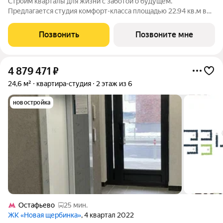
Строим кварталы для жизни с заботой о будущем.
Предлагается студия комфорт-класса площадью 22.94 кв.м в
Подольские Кварталы, корпус 2КВ на 3-м этаже, в жилом
комплексе "Подольские Кварталы".Застройщик сдает
Позвонить
Позвоните мне
квартиры с отделкой в нескольких вариантах:
4 879 471
₽
24,6 м²
квартира-студия
2 этаж из 6
новостройка
Остафьево
25 мин.
ЖК «Новая щербинка»
, 4 квартал 2022