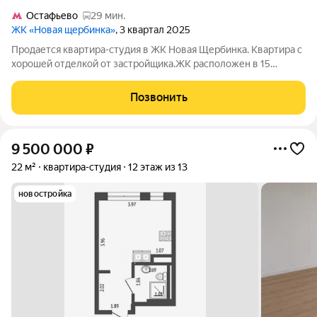
Остафьево
29 мин.
ЖК «Новая щербинка»
, 3 квартал 2025
Продается квартира-студия в ЖК Новая Щербинка. Квартира с
хорошей отделкой от застройщика.ЖК расположен в 15
минутах на машине от МКАД , и МЦД Щербинка. В 5 мин езды
большой ТЦ. В ЖК заведена маршрутка до МЦД .Территория
Позвонить
находится под круглосуточным
9 500 000
₽
22 м²
квартира-студия
12 этаж из 13
новостройка