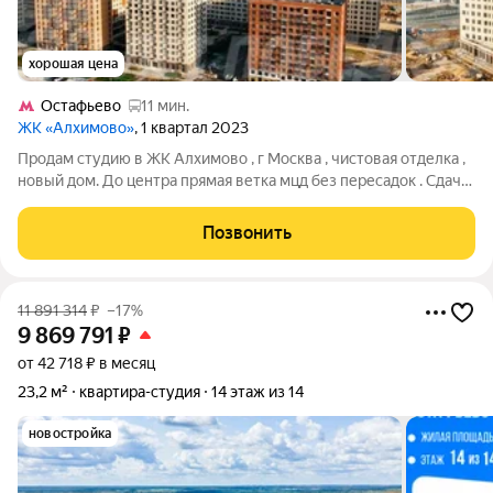
хорошая цена
Остафьево
11 мин.
ЖК «Алхимово»
, 1 квартал 2023
Продам студию в ЖК Алхимово , г Москва , чистовая отделка ,
новый дом. До центра прямая ветка мцд без пересадок . Сдача
июль 2025 г. Номер объекта: 542966.
Позвонить
11 891 314
₽
–17%
9 869 791
₽
от 42 718 ₽ в месяц
23,2 м²
квартира-студия
14 этаж из 14
новостройка