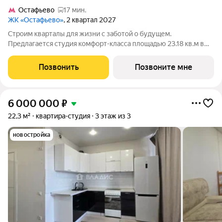
Остафьево
17 мин.
ЖК «Остафьево»
, 2 квартал 2027
Строим кварталы для жизни с заботой о будущем.
Предлагается студия комфорт-класса площадью 23.18 кв.м в
Остафьево, корпус 22КВ на 5-м этаже, в жилом комплексе
"Остафьево".Застройщик сдает квартиры с отделкой в
Позвонить
Позвоните мне
нескольких вариантах: предчистовая,
6 000 000
₽
22,3 м²
квартира-студия
3 этаж из 3
новостройка