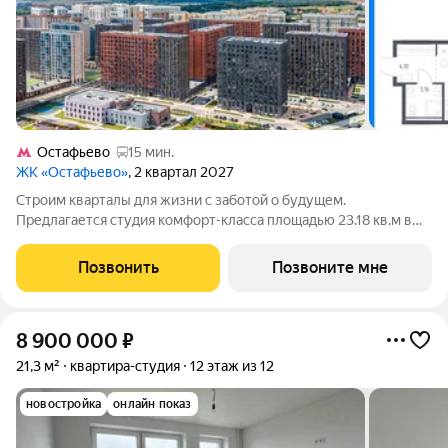
Остафьево
15 мин.
ЖК «Остафьево»
, 2 квартал 2027
Строим кварталы для жизни с заботой о будущем.
Предлагается студия комфорт-класса площадью 23.18 кв.м в
Остафьево, корпус 20КВ на 14-м этаже, в жилом комплексе
"Остафьево".Застройщик сдает квартиры с отделкой в
Позвонить
Позвоните мне
нескольких вариантах: предчистовая,
8 900 000
₽
21,3 м²
квартира-студия
12 этаж из 12
новостройка
онлайн показ