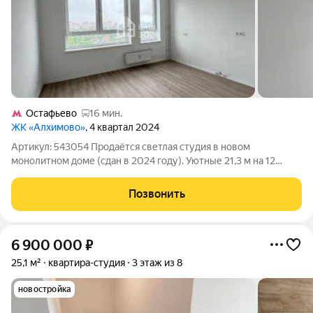
Остафьево
16 мин.
ЖК «Алхимово»
, 4 квартал 2024
Артикул: 543054 Продаётся светлая студия в новом
монолитном доме (сдан в 2024 году). Уютные 21,3 м на 12
этаже с продуманной планировкой всё необходимое на
минимальной площади. О квартире: -Площадь: 21,3 м -Этаж:
Позвонить
12/12 -Дом: монолитный, закрытая
6 900 000
₽
25,1 м²
квартира-студия
3 этаж из 8
новостройка