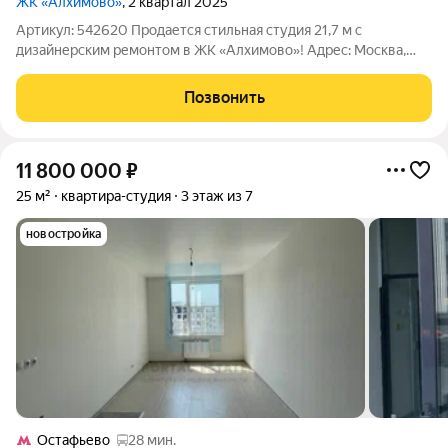
ЖК «Алхимово»
, 2 квартал 2025
Артикул: 542620 Продается стильная студия 21,7 м с
дизайнерским ремонтом в ЖК «Алхимово»! Адрес: Москва,
НАО, район Щербинка, ул. Уточкина, 2к2. ПРОПИСКА МОСКВА
Предлагаем вашему вниманию современную квартиру-
Позвонить
студию в новом монолитно-кирпичном доме
11 800 000
₽
25 м²
квартира-студия
3 этаж из 7
новостройка
Остафьево
28 мин.