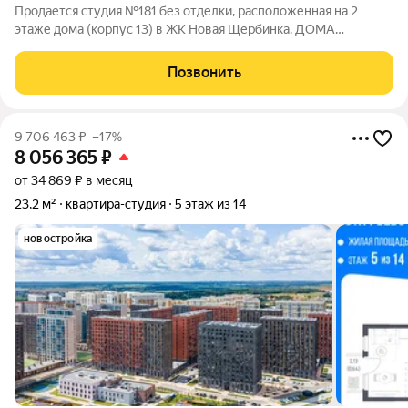
Продается студия №181 без отделки, расположенная на 2
этаже дома (корпус 13) в ЖК Новая Щербинка. ДОМА
ГОТОВЫ. ИДЕТ ЗАСЕЛЕНИЕ 1 ОЧЕРЕДИ. СКИДКИ ДО 10%.
Эксклюзивный дом комфорт-класса.Окруженный лесным
Позвонить
массивом, миниатюрный корпус с видом на
9 706 463
₽
–17%
8 056 365
₽
от 34 869 ₽ в месяц
23,2 м²
квартира-студия
5 этаж из 14
новостройка