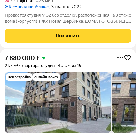
Остафьево
26 мин.
ЖК «Новая щербинка»
, 3 квартал 2022
Продается студия №32 без отделки, расположенная на 3 этаже
дома (корпус 11) в ЖК Новая Щербинка. ДОМА ГОТОВЫ. ИДЕТ
ЗАСЕЛЕНИЕ 1 ОЧЕРЕДИ. СКИДКИ ДО 10%. Эксклюзивный дом
комфорт-класса.Окруженный лесным массивом, миниатюрный
Позвонить
корпус с видом на
7 880 000
₽
21,7 м²
квартира-студия
4 этаж из 15
новостройка
онлайн показ