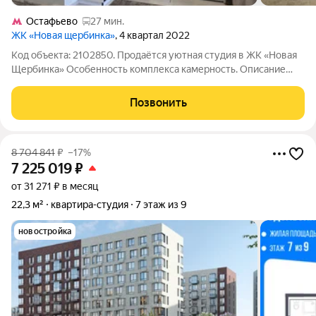
Остафьево
27 мин.
ЖК «Новая щербинка»
, 4 квартал 2022
Код объекта: 2102850. Продаётся уютная студия в ЖК «Новая
Щербинка» Особенность комплекса камерность. Описание
студии: - светлая, просторная студия 22,3 м с высокими
потолками; - кухня с плитой и холодильником; - совмещённый
Позвонить
санузел со стиральной
8 704 841
₽
–17%
7 225 019
₽
от 31 271 ₽ в месяц
22,3 м²
квартира-студия
7 этаж из 9
новостройка