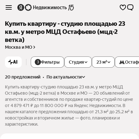
Купить квартиру - студию площадью 23
кв.м. у метро МЦД Остафьево (мцд-2
ветка)
Москва и МО
AI
Фильтры
Студия
23 м²
Остаф
3
20 предложений
•
по актуальности
Купить квартиру-студию площадью 23 кв.м. у метро МЦД
Остафьево (мцд-2 ветка) в Москве и МО — 20 объявлений от
агентств и собственников по продаже квартир-студий по цене
от 4 879 471 ₽ до 11 800 000 ₽ на Яндекс Недвижимости. В
нашем каталоге предложения площадью от 21,3 м² до 25,2 м² в
новостройках и вторичном жилье — фото, планировки и
характеристики.