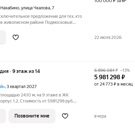
100 000 ₽ за м²
 Нахабино
,
улица Чкалова
,
7
сключительное предложение для тех, кто
в живописном районе Подмосковья!
 в кирпичном доме по адресу: городской
лок городского типа Нахабино, улица
22 июля 2026
6 896 084
₽
–13%
удия · 9 этаж из 14
5 981 298
₽
от 24 773 ₽ в месяц
ий»
, 3 квартал 2027
площадью 24,10 м, на 9 этаже в ЖК
. Стоимость от 5981298 руб.
ланировка односторонняя, окна во двор.
экологически чистом районе
Позвоните мне
вчера