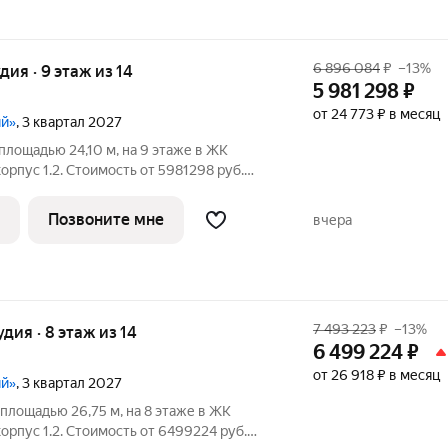
6 896 084
₽
–13%
удия · 9 этаж из 14
5 981 298
₽
от 24 773 ₽ в месяц
ий»
, 3 квартал 2027
площадью 24,10 м, на 9 этаже в ЖК
. Стоимость от 5981298 руб.
ланировка односторонняя, окна во двор.
экологически чистом районе
Позвоните мне
вчера
7 493 223
₽
–13%
удия · 8 этаж из 14
6 499 224
₽
от 26 918 ₽ в месяц
ий»
, 3 квартал 2027
площадью 26,75 м, на 8 этаже в ЖК
. Стоимость от 6499224 руб.