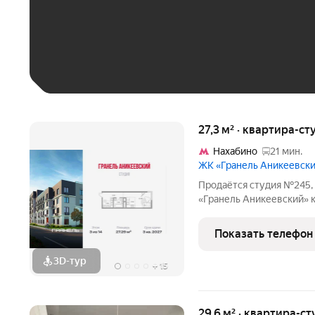
До 30 тыс. ₽
До 50 тыс. ₽
До 70 тыс. ₽
Больше 100 тыс. ₽
27,3 м² · квартира-ст
Нахабино
21 мин.
ЖК «Гранель Аникеевск
Продаётся студия №245, 
«Гранель Аникеевский» корпус 1.2
Квартира без отделки, пл
расположился в экологиче
Показать телефон
в 12 км
3D-тур
+
15
29,6 м² · квартира-ст