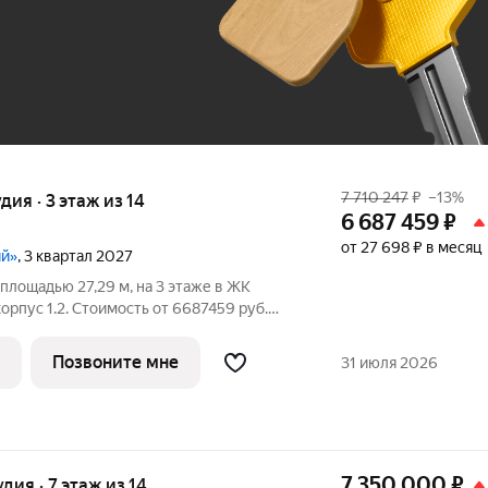
До 100 тыс. ₽
7 710 247
₽
–13%
удия · 3 этаж из 14
6 687 459
₽
от 27 698 ₽ в месяц
ий»
, 3 квартал 2027
площадью 27,29 м, на 3 этаже в ЖК
. Стоимость от 6687459 руб.
анировка угловая, окна на улицу. Проект
ски чистом районе Подмосковья всего
Позвоните мне
31 июля 2026
7 350 000
₽
удия · 7 этаж из 14