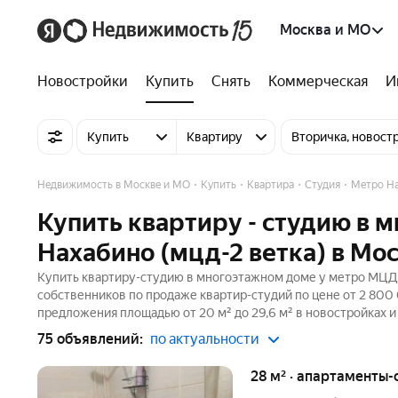
Москва и МО
Новостройки
Купить
Снять
Коммерческая
И
Купить
Квартиру
Вторичка, новост
Недвижимость в Москве и МО
Купить
Квартира
Студия
Метро Н
Купить квартиру - студию в
Нахабино (мцд-2 ветка) в Мо
Купить квартиру-студию в многоэтажном доме у метро МЦД Н
собственников по продаже квартир-студий по цене от 2 800 
предложения площадью от 20 м² до 29,6 м² в новостройках и
75 объявлений:
по актуальности
28 м² · апартаменты-с