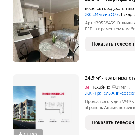
посёлок городского тип
ЖК «Митино О2»
, 1 квар
Арт. 139538459 Отличная
ЕГРН) с ремонтом и меб
из дорогих материалов, с
Установлены фильтры на 
Показать телефон
кирпичного
+
5
24,9 м² · квартира-ст
Нахабино
21 мин.
ЖК «Гранель Аникеевск
Продаётся студия №497, 
«Гранель Аникеевский» корпус 1.2
Квартира без отделки, п
Проект расположился в 
Показать телефон
Подмосковья всего в
3D-тур