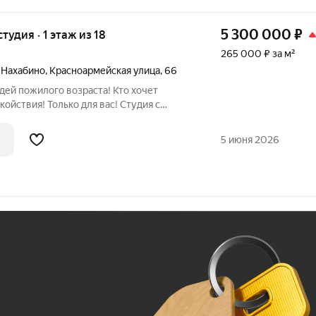
5 300 000
₽
студия · 1 этаж из 18
265 000 ₽ за м²
 Нахабино
,
Красноармейская улица
,
66
дей пожилого возраста! Кто хочет
ойствия! Только для вас! Студия с
труктурой.Рядом с домом всегда есть
еста, даже в вечернее время суток. В 5-
5 июня 2026
Ж