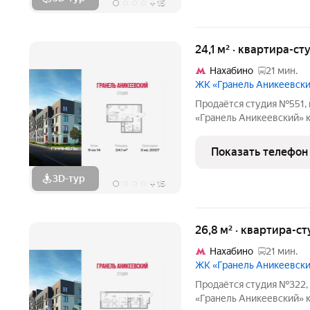
+
15
24,1 м² · квартира-ст
Нахабино
21 мин.
ЖК «Гранель Аникеевск
Продаётся студия №551, 
«Гранель Аникеевский» корпус 1.2
Квартира без отделки, п
Проект расположился в 
Показать телефон
Подмосковья всего в
3D-тур
+
15
26,8 м² · квартира-ст
Нахабино
21 мин.
ЖК «Гранель Аникеевск
Продаётся студия №322, 
«Гранель Аникеевский» корпус 1.2