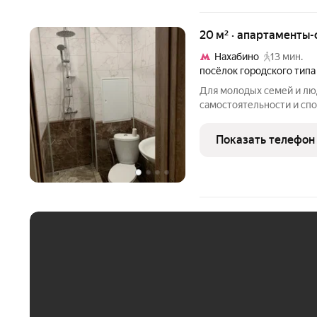
20 м² · апартаменты-
Нахабино
13 мин.
посёлок городского типа
Для молодых семей и лю
самостоятельности и спок
отлично развитой инфрас
свободные парковочные м
Показать телефон
ти минутах
ЕЖЕМЕСЯЧНЫЙ ПЛАТЁ