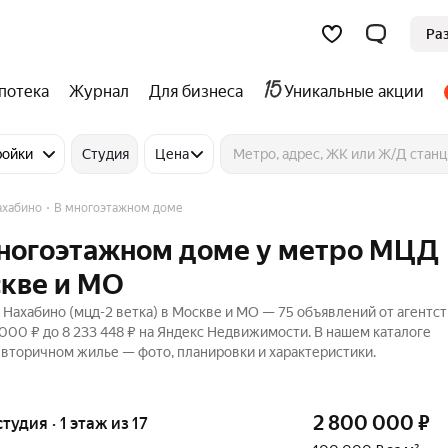
Ра
потека
Журнал
Для бизнеса
Уникальные акции
ройки
Студия
Цена
ахабино
В многоэтажном доме
 многоэтажном доме у метро МЦД
скве и МО
ахабино (мцд-2 ветка) в Москве и МО — 75 объявлений от агентст
000 ₽ до 8 233 448 ₽ на Яндекс Недвижимости. В нашем каталоге
 вторичном жилье — фото, планировки и характеристики.
2 800 000
₽
тудия · 1 этаж из 17