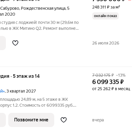
248 311 ₽ за м²
а Сабурово
,
Рождественская улица
,
5
тал 2020
онлайн показ
 студия с лоджией! почти 30 м (29,6м по
елью в ЖК Митино Q2. Ремонт выполнен
антехника электрика - все новое!
воду, на лоджии освещение. На 7эт/9эт
26 июля 2026
7 032 175
₽
–13%
удия · 5 этаж из 14
6 099 335
₽
от 25 262 ₽ в месяц
ий»
, 3 квартал 2027
площадью 24,89 м, на 5 этаже в ЖК
. Стоимость от 6099335 руб.
ланировка односторонняя, окна во двор.
экологически чистом районе
Позвоните мне
вчера