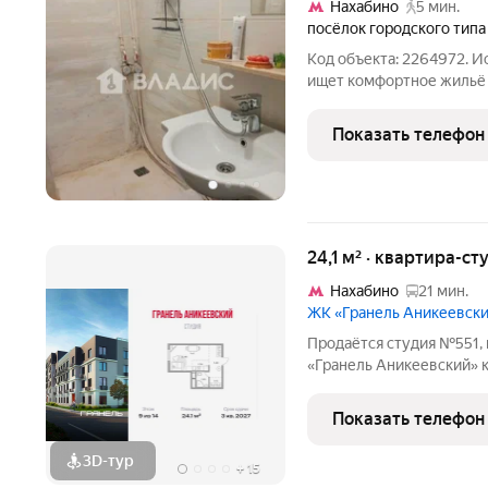
Нахабино
5 мин.
посёлок городского типа
Код объекта: 2264972. И
ищет комфортное жильё 
Продаётся уютная студия
округ Красногорск, посё
Показать телефон
Чкалова, 7.
24,1 м² · квартира-ст
Нахабино
21 мин.
ЖК «Гранель Аникеевск
Продаётся студия №551, 
«Гранель Аникеевский» корпус 1.2
Квартира без отделки, п
Проект расположился в 
Показать телефон
Подмосковья всего в
3D-тур
+
15