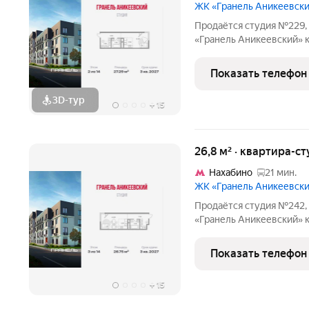
ЖК «Гранель Аникеевск
Продаётся студия №229, 
«Гранель Аникеевский» корпус 1.2
Квартира без отделки, пл
расположился в экологиче
Показать телефон
в 12 км
3D-тур
+
15
26,8 м² · квартира-ст
Нахабино
21 мин.
ЖК «Гранель Аникеевск
Продаётся студия №242, 
«Гранель Аникеевский» корпус 1.2
Квартира без отделки, пл
расположился в экологиче
Показать телефон
в 12 км
+
15