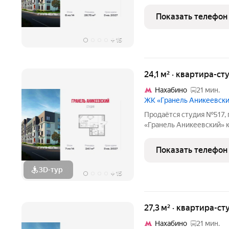
Квартира без отделки, пл
расположился в экологиче
Показать телефон
в 12 км
+
15
24,1 м² · квартира-ст
Нахабино
21 мин.
ЖК «Гранель Аникеевск
Продаётся студия №517, 
«Гранель Аникеевский» корпус 1.2
Квартира без отделки, п
Проект расположился в 
Показать телефон
Подмосковья всего в
3D-тур
+
15
27,3 м² · квартира-ст
Нахабино
21 мин.