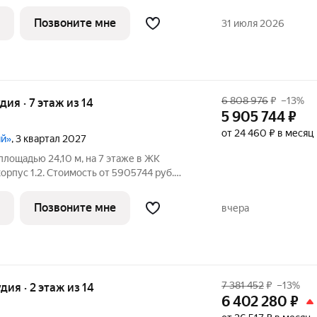
анировка угловая, окна во двор. Проект
ски чистом районе Подмосковья всего
Позвоните мне
31 июля 2026
6 808 976
₽
–13%
удия · 7 этаж из 14
5 905 744
₽
от 24 460 ₽ в месяц
ий»
, 3 квартал 2027
площадью 24,10 м, на 7 этаже в ЖК
. Стоимость от 5905744 руб.
ланировка односторонняя, окна во двор.
экологически чистом районе
Позвоните мне
вчера
7 381 452
₽
–13%
удия · 2 этаж из 14
6 402 280
₽