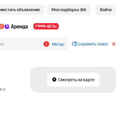
зместить объявление
Моя подборка ЖК
Войти
1
Сохранить поиск
Метро
Смотреть на карте
в и