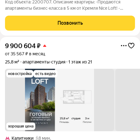
Код объекта: 2200707. Описание квартиры: -Продаются
апартаменты бизнес-класса в 5 км от Кремля Nice Loft! -
Квартира отремонтирована по дизайн-проекту и полностью
укомплектована качественной мебелью и техникой. -Высокие
Позвонить
потолки (3 метра) и открытый
9 900 604
₽
от 35 567 ₽ в месяц
25,8 м²
апартаменты-студия
1 этаж из 21
новостройка
есть видео
хорошая цена
Калитники
8 мин.