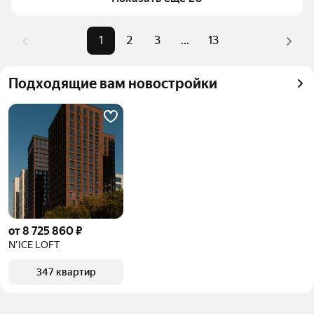
комбинации фильтров, например «» или «»
Помимо удобной сортировки по цене продажи вы 
1
2
3
...
13
можете отсортировать результаты по стоимости 
квадратного метра или площади
Подходящие вам новостройки
от 8 725 860 ₽
N’ICE LOFT
347 квартир