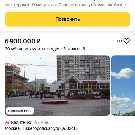
кластером в 10 минутах от Садового кольца. Комплекс бизнес-
класса N'ICE LOFT, девелопером которого выступила
компания КОЛДИ, представляет собой знаковое жилое
Позвонить
пространство, на территории которого
6 900 000
₽
20 м²
апартаменты-студия
3 этаж из 8
хорошая цена
Калитники
7 мин.
Москва
,
Нижегородская улица
,
32с15