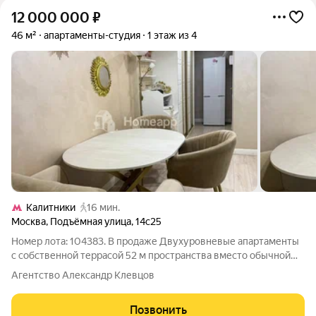
12 000 000
₽
46 м²
апартаменты-студия
1 этаж из 4
Калитники
16 мин.
Москва
,
Подъёмная улица
,
14с25
Номер лота: 104383. В продаже Двухуровневые апартаменты
с собственной террасой 52 м пространства вместо обычной
студии. Устали выбирать между маленькой студией и дорогой
Агентство Александр Клевцов
двухкомнатной квартирой? Представьте: полноценная спальня
на втором уровне,
Позвонить