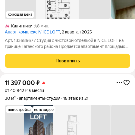
хорошая цена
Калитники
8 мин.
Апарт-комплекс N’ICE LOFT
, 2 квартал 2025
Арт. 133686677 Студия с чистовой отделкой в NICE LOFT на
границе Таганского района Продается апартамент площадью
23,69 м на 7 этаже в сданном комплексе бизнес-класса NICE
LOFT. Лот полностью готов к финишному обустройству
Позвонить
выполнена чистовая
11 397 000
₽
от 40 942 ₽ в месяц
30 м²
апартаменты-студия
15 этаж из 21
новостройка
есть видео