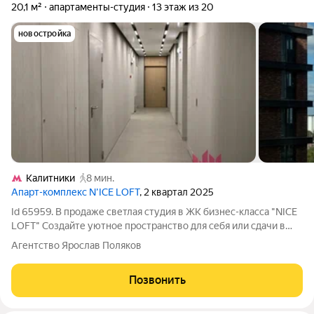
20,1 м²
апартаменты-студия
13 этаж из 20
новостройка
Калитники
8 мин.
Апарт-комплекс N’ICE LOFT
, 2 квартал 2025
Id 65959. В продаже светлая студия в ЖК бизнес-класса "NICE
LOFT" Создайте уютное пространство для себя или сдачи в
аренду, как инвестиция с хорошей окупаемостью. ЖК "NICE
Агентство Ярослав Поляков
LOFT" приватный квартал бизнес-класса с премиальной
инфраструктурой,
Позвонить