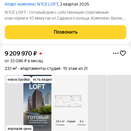
Апарт-комплекс N’ICE LOFT
, 2 квартал 2025
N'ICE LOFT - готовый дом с собственным спортивным
кластером в 10 минутах от Садового кольца. Комплекс бизнес-
класса N'ICE LOFT, девелопером которого выступила
компания КОЛДИ, представляет собой знаковое жилое
Позвонить
пространство, на территории которого
9 209 970
₽
от 33 086 ₽ в месяц
23,1 м²
апартаменты-студия
15 этаж из 21
новостройка
есть видео
хорошая цена