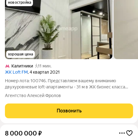
новостройка
хорошая цена
Калитники
11 мин.
ЖК Loft FM
, 4 квартал 2021
Номер лота: 100746. Представляем вашему вниманию
двухуровневые loft-апартаменты - 31 м в ЖК бизнес класса
Loft FM: - 1 этаж -19.3 м, антресоль - 12 м. - потолки 4 метра. - 3
Агентство Алексей Фролов
этаж. Компактная, новая студия с дизайнерским ремонтом-
идеальное решение
Позвонить
8 000 000
₽