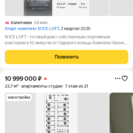
Калитники
8 мин.
Апарт-комплекс N’ICE LOFT
, 2 квартал 2025
N'ICE LOFT - готовый дом с собственным спортивным
кластером в 10 минутах от Садового кольца. Комплекс бизнес-
класса N'ICE LOFT, девелопером которого выступила
компания КОЛДИ, представляет собой знаковое жилое
Позвонить
пространство, на территории которого
10 999 000
₽
23,7 м²
апартаменты-студия
7 этаж из 21
новостройка