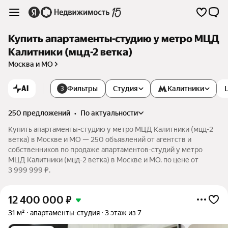
Купить апартаменты-студию у метро МЦД
Калитники (мцд-2 ветка)
Москва и МО
AI
Фильтры
Студия
Калитники
3
250 предложений
•
по актуальности
Купить апартаменты-студию у метро МЦД Калитники (мцд-2
ветка) в Москве и МО — 250 объявлений от агентств и
собственников по продаже апартаментов-студий у метро
МЦД Калитники (мцд-2 ветка) в Москве и МО. по цене от
3 999 999 ₽.
12 400 000
₽
31 м²
апартаменты-студия
3 этаж из 7