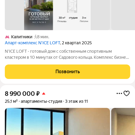
Калитники
8 мин.
Апарт-комплекс N’ICE LOFT
, 2 квартал 2025
N'ICE LOFT - готовый дом с собственным спортивным
кластером в 10 минутах от Садового кольца. Комплекс бизнес-
класса N'ICE LOFT, девелопером которого выступила
компания КОЛДИ, представляет собой знаковое жилое
Позвонить
пространство, на территории которого
8 990 000
₽
25,1 м²
апартаменты-студия
3 этаж из 11