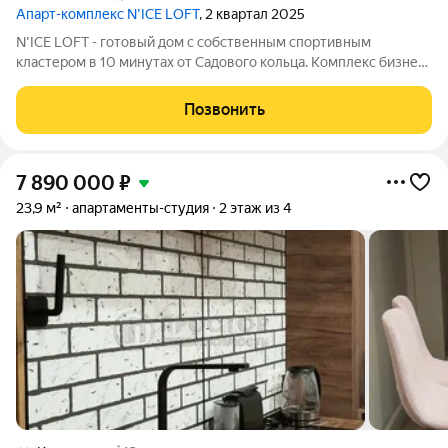
Апарт-комплекс N’ICE LOFT
, 2 квартал 2025
N'ICE LOFT - готовый дом с собственным спортивным
кластером в 10 минутах от Садового кольца. Комплекс бизнес-
класса N'ICE LOFT, девелопером которого выступила
компания КОЛДИ, представляет собой знаковое жилое
Позвонить
пространство, на территории которого
7 890 000
₽
23,9 м²
апартаменты-студия
2 этаж из 4