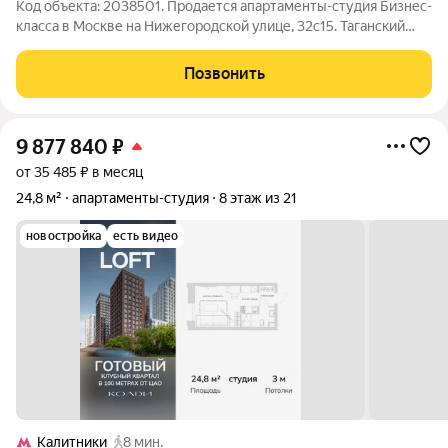
Код объекта: 2038501. Продается апартаменты-студия Бизнес-
класса в Москве на Нижегородской улице, 32с15. Таганский
район, центр города! Рядом станции метро: Таганская
кольцевая, Римская, МЦД Калитники. Вся инфраструктура
Позвонить
рядом. Апартамениы на 3 этаже
9 877 840
₽
от 35 485 ₽ в месяц
24,8 м²
апартаменты-студия
8 этаж из 21
новостройка
есть видео
Калитники
8 мин.