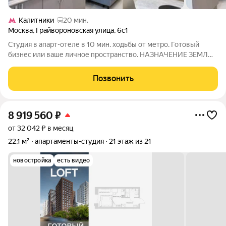
Калитники
20 мин.
Москва
,
Грайвороновская улица
,
6с1
Студия в апарт-отеле в 10 мин. ходьбы от метро. Готовый
бизнес или ваше личное пространство. НАЗHАЧEНИЕ ЗEМЛИ
ГOCTИНИЦA. ОТДЕЛЬНЫЙ КАДАСТРОВЫЙ НОМЕР. Сдавайте
посуточно или долгосрочно самостоятельно или через
Позвонить
управляющую компанию отеля. Цена указана
8 919 560
₽
от 32 042 ₽ в месяц
22,1 м²
апартаменты-студия
21 этаж из 21
новостройка
есть видео