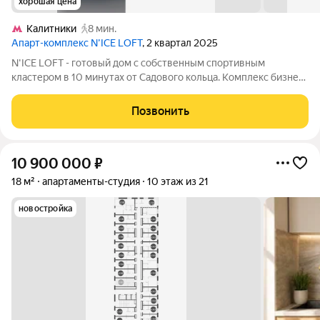
хорошая цена
Калитники
8 мин.
Апарт-комплекс N’ICE LOFT
, 2 квартал 2025
N'ICE LOFT - готовый дом с собственным спортивным
кластером в 10 минутах от Садового кольца. Комплекс бизнес-
класса N'ICE LOFT, девелопером которого выступила
компания КОЛДИ, представляет собой знаковое жилое
Позвонить
пространство, на территории которого
10 900 000
₽
18 м²
апартаменты-студия
10 этаж из 21
новостройка