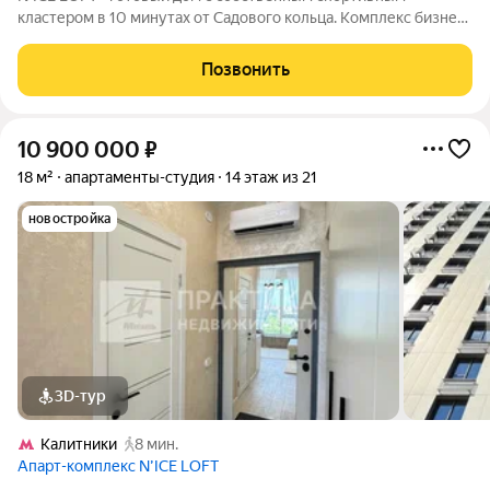
кластером в 10 минутах от Садового кольца. Комплекс бизнес-
класса N'ICE LOFT, девелопером которого выступила
компания КОЛДИ, представляет собой знаковое жилое
Позвонить
пространство, на территории которого
10 900 000
₽
18 м²
апартаменты-студия
14 этаж из 21
новостройка
3D-тур
Калитники
8 мин.
Апарт-комплекс N’ICE LOFT