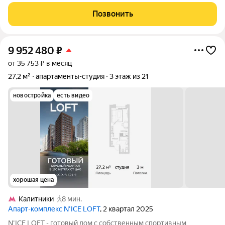
класса N'ICE LOFT, девелопером которого выступила
компания КОЛДИ, представляет собой знаковое жилое
Позвонить
пространство, на территории которого
9 952 480
₽
от 35 753 ₽ в месяц
27,2 м²
апартаменты-студия
3 этаж из 21
новостройка
есть видео
хорошая цена
Калитники
8 мин.
Апарт-комплекс N’ICE LOFT
, 2 квартал 2025
N'ICE LOFT - готовый дом с собственным спортивным