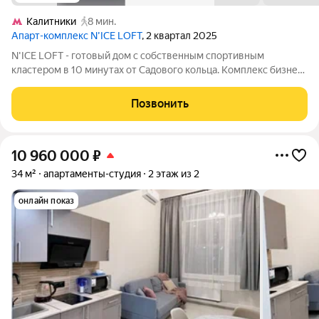
Калитники
8 мин.
Апарт-комплекс N’ICE LOFT
, 2 квартал 2025
N'ICE LOFT - готовый дом с собственным спортивным
кластером в 10 минутах от Садового кольца. Комплекс бизнес-
класса N'ICE LOFT, девелопером которого выступила
компания КОЛДИ, представляет собой знаковое жилое
Позвонить
пространство, на территории которого
10 960 000
₽
34 м²
апартаменты-студия
2 этаж из 2
онлайн показ