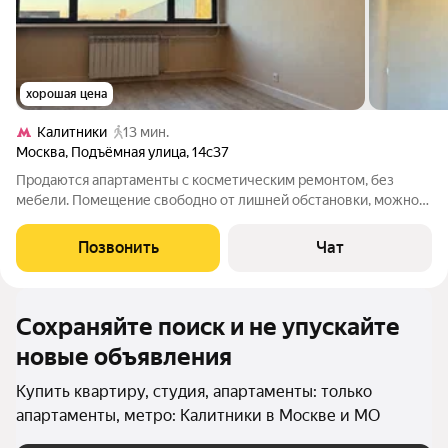
хорошая цена
Калитники
13 мин.
Москва
,
Подъёмная улица
,
14с37
Продаются апартаменты с косметическим ремонтом, без
мебели. Помещение свободно от лишней обстановки, можно
использовать сразу или адаптировать под свои задачи.
Подойдет не только для проживания, но и под кабинет, студию,
Позвонить
Чат
шоурум или рабочее
Сохраняйте поиск и не упускайте
новые объявления
Купить квартиру, студия, апартаменты: только
апартаменты, метро: Калитники в Москве и МО