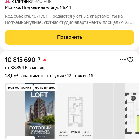
Калитники
13 мин.
Москва
,
Подъёмная улица
,
14с44
Код объекта: 1871761. Продаются уютные апартаменты на
Подъёмной улице. Уютная студия-апартаменты площадью 23,9
кв. м на втором этаже четырёхэтажного дома по адресу:
Подъёмная улица, 14с44. Этот вариант идеально подойдёт для
Позвонить
молодых специалистов,
10 815 690
₽
от 38 854 ₽ в месяц
28,1 м²
апартаменты-студия
12 этаж из 16
новостройка
есть видео