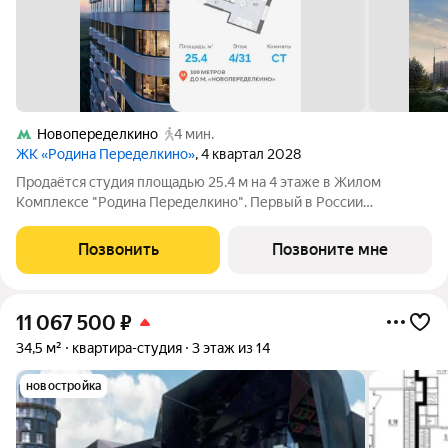
Новопеределкино
4 мин.
ЖК «Родина Переделкино»
, 4 квартал 2028
Продаётся студия площадью 25.4 м на 4 этаже в Жилом
Комплексе "Родина Переделкино". Первый в России
киберспортивный кластер от Группы Родина. Это жилой
квартал бизнес-класса на Западе Москвы на границе с
Позвонить
Позвоните мне
Ульяновским лесопарком, состоящий из пяти
11 067 500
₽
34,5 м²
квартира-студия
3 этаж из 14
новостройка