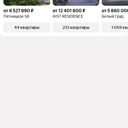
от 6 527 890 ₽
от 12 401 600 ₽
от 5 860 00
Пятницкое 58
AIST RESIDENCE
Белый Град
44 квартиры
233 квартиры
1 059 к