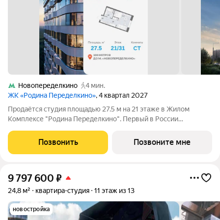
Новопеределкино
4 мин.
ЖК «Родина Переделкино»
, 4 квартал 2027
Продаётся студия площадью 27.5 м на 21 этаже в Жилом
Комплексе "Родина Переделкино". Первый в России
киберспортивный кластер от Группы Родина. Это жилой
квартал бизнес-класса на Западе Москвы на границе с
Позвонить
Позвоните мне
Ульяновским лесопарком, состоящий из пяти
9 797 600
₽
24,8 м²
квартира-студия
11 этаж из 13
новостройка