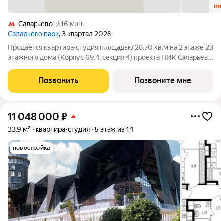
Саларьево
16 мин.
Саларьево парк
, 3 квартал 2028
Продаётся квартира-студия площадью 28.70 кв.м на 2 этаже 23
этажного дома (Корпус 69.4, секция 4) проекта ПИК Саларьево
парк. Светлый просторный подъезд на уровне земли,
функциональная планировка, большие окна, с отделкой. Жилой
Позвонить
Позвоните мне
район «Саларьево
11 048 000
₽
33,9 м²
квартира-студия
5 этаж из 14
новостройка