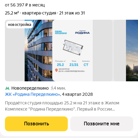
от 56 397 ₽ в месяц
25,2 м²
квартира-студия
21 этаж из 31
новостройка
Новопеределкино
4 мин.
ЖК «Родина Переделкино»
, 4 квартал 2028
Продаётся студия площадью 25.2 м на 21 этаже в Жилом
Комплексе "Родина Переделкино". Первый в России
киберспортивный кластер от Группы Родина. Это жилой
квартал бизнес-класса на Западе Москвы на границе с
Позвонить
Позвоните мне
Ульяновским лесопарком, состоящий из пяти