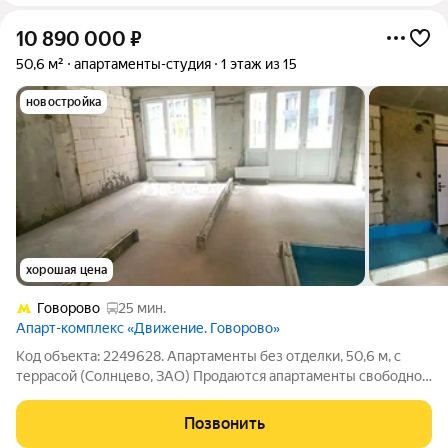
10 890 000
₽
50,6 м²
апартаменты-студия
1 этаж из 15
новостройка
хорошая цена
Говорово
25 мин.
Апарт-комплекс «Движение. Говорово»
Код объекта: 2249628. Апартаменты без отделки, 50,6 м, с
террасой (Солнцево, ЗАО) Продаются апартаменты свободной
планировки общей площадью 50,6 м в монолитном доме
Западного округа. Свободная планировка никаких внутренних
Позвонить
перегородок, пространство