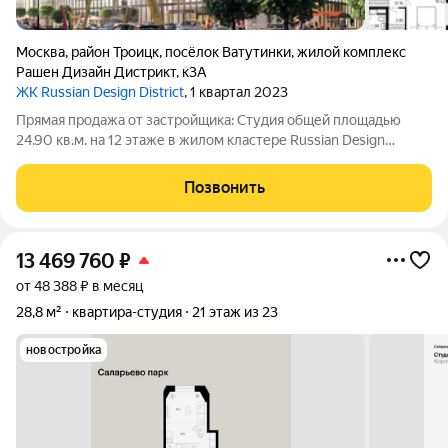
Москва
,
район Троицк
,
посёлок Ватутинки
,
жилой комплекс
Рашен Дизайн Дистрикт
,
к3А
ЖК Russian Design District
, 1 квартал 2023
Прямая продажа от застройщика: Cтудия общей площадью
24.90 кв.м. на 12 этаже в жилом кластере Russian Design
District, созданном профессиональными архитекторами в
коллаборации со звездами российского дизайна, культуры и
Позвонить
спорта. Квартира находится в
13 469 760
₽
от 48 388 ₽ в месяц
28,8 м²
квартира-студия
21 этаж из 23
новостройка