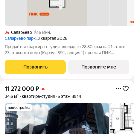
Саларьево
16 мин.
Саларьево парк
, 3 квартал 2028
Продаётся квартира-студия площадью 28.80 кв.м на 21 этаже
23 этажного дома (Корпус 69.1, секция 1) проекта ПИК
Саларьево парк. Светлый просторный подъезд на уровне
земли, функциональная планировка, большие окна, с отделкой.
Позвонить
Позвоните мне
Жилой район «Саларьево
11 272 000
₽
34,6 м²
квартира-студия
5 этаж из 14
новостройка