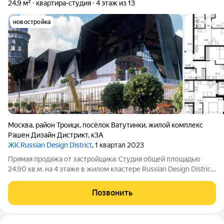
24,9 м²
квартира-студия
4 этаж из 13
новостройка
Москва
,
район Троицк
,
посёлок Ватутинки
,
жилой комплекс
Рашен Дизайн Дистрикт
,
к3А
ЖК Russian Design District
, 1 квартал 2023
Прямая продажа от застройщика: Cтудия общей площадью
24.90 кв.м. на 4 этаже в жилом кластере Russian Design District,
созданном профессиональными архитекторами в
коллаборации со звездами российского дизайна, культуры и
Позвонить
спорта. Квартира находится в