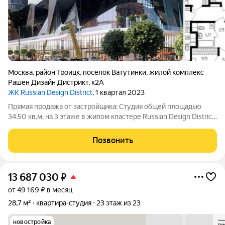
Москва
,
район Троицк
,
посёлок Ватутинки
,
жилой комплекс
Рашен Дизайн Дистрикт
,
к2А
ЖК Russian Design District
, 1 квартал 2023
Прямая продажа от застройщика: Cтудия общей площадью
34.50 кв.м. на 3 этаже в жилом кластере Russian Design District,
созданном профессиональными архитекторами в
коллаборации со звездами российского дизайна, культуры и
Позвонить
спорта. Квартира находится в
13 687 030
₽
от 49 169 ₽ в месяц
28,7 м²
квартира-студия
23 этаж из 23
новостройка