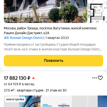
Москва
,
район Троицк
,
посёлок Ватутинки
,
жилой комплекс
Рашен Дизайн Дистрикт
,
к2А
ЖК Russian Design District
, 1 квартал 2023
Прямая продажа от застройщика: Cтудия общей площадью
34.60 кв.м. на 5 этаже в жилом кластере Russian Design District,
созданном профессиональными архитекторами в
коллаборации со звездами российского дизайна, культуры и
Позвонить
спорта. Квартира находится в
17 882 130
₽
от 64 159 ₽ в месяц
27,5 м²
квартира-студия
21 этаж из 30
новостройка