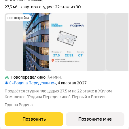
27,5 м²
квартира-студия
22 этаж из 30
новостройка
Новопеределкино
4 мин.
ЖК «Родина Переделкино»
, 4 квартал 2027
Продаётся студия площадью 27.5 м на 22 этаже в Жилом
Комплексе "Родина Переделкино". Первый в России
киберспортивный кластер от Группы Родина. Это жилой
Группа Родина
квартал бизнес-класса на Западе Москвы на границе с
Ульяновским лесопарком, состоящий из пяти
Позвонить
Позвоните мне