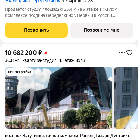
ЖК «Родина Переделкино»
, 4 квартал 2028
Продаётся студия площадью 25.4 м на 5 этаже в Жилом
Комплексе "Родина Переделкино". Первый в России
киберспортивный кластер от Группы Родина. Это жилой
квартал бизнес-класса на Западе Москвы на границе с
Позвонить
Позвоните мне
Ульяновским лесопарком, состоящий из пяти
10 682 200
₽
30,8 м²
квартира-студия
13 этаж из 13
новостройка
посёлок Ватутинки
,
жилой комплекс Рашен Дизайн Дистрикт
,