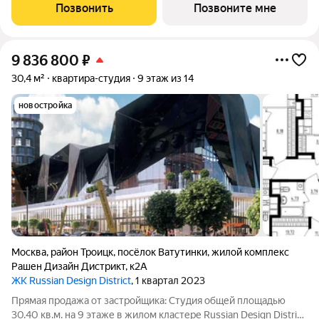
земли, функциональная планировка, большие окна, с отделкой.
Позвонить
Позвоните мне
Жилой район «Саларьево
9 836 800
₽
30,4 м²
квартира-студия
9 этаж из 14
новостройка
Москва
,
район Троицк
,
посёлок Ватутинки
,
жилой комплекс
Рашен Дизайн Дистрикт
,
к2А
ЖК Russian Design District
, 1 квартал 2023
Прямая продажа от застройщика: Cтудия общей площадью
30.40 кв.м. на 9 этаже в жилом кластере Russian Design District,