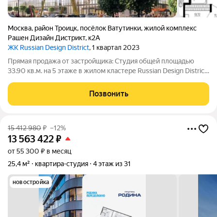
Москва
,
район Троицк
,
посёлок Ватутинки
,
жилой комплекс
Рашен Дизайн Дистрикт
,
к2А
ЖК Russian Design District
, 1 квартал 2023
Прямая продажа от застройщика: Cтудия общей площадью
33.90 кв.м. на 5 этаже в жилом кластере Russian Design District,
созданном профессиональными архитекторами в
коллаборации со звездами российского дизайна, культуры и
Позвонить
спорта. Квартира находится в
15 412 980
₽
–12%
13 563 422
₽
от 55 300 ₽ в месяц
25,4 м²
квартира-студия
4 этаж из 31
новостройка