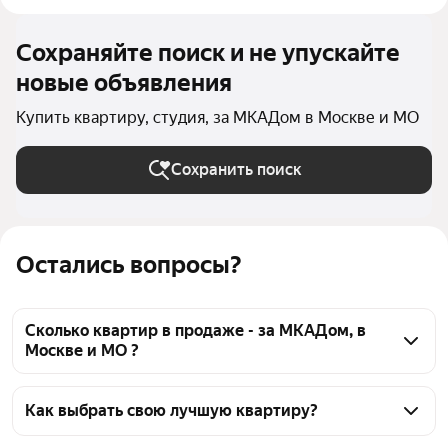
Сохраняйте поиск и не упускайте
новые объявления
Купить квартиру, студия, за МКАДом в Москве и МО
Сохранить поиск
Остались вопросы?
Сколько квартир в продаже - за МКАДом, в
Москве и МО ?
На Яндекс Недвижимости в продаже - за МКАДом, 
в Москве и МО 105 квартир, из них 3 объявления от 
Как выбрать свою лучшую квартиру?
агентств, 102 объявления от застройщиков
Чтобы купить квартиру - студию с террасой за 