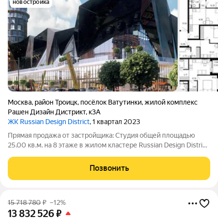
новостройка
Москва
,
район Троицк
,
посёлок Ватутинки
,
жилой комплекс
Рашен Дизайн Дистрикт
,
к3А
ЖК Russian Design District
, 1 квартал 2023
Прямая продажа от застройщика: Cтудия общей площадью
25.00 кв.м. на 8 этаже в жилом кластере Russian Design District,
созданном профессиональными архитекторами в
коллаборации со звездами российского дизайна, культуры и
Позвонить
спорта. Квартира находится в
15 718 780
₽
–12%
13 832 526
₽