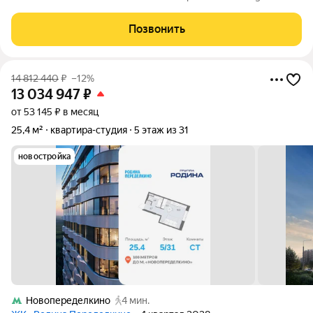
созданном профессиональными архитекторами в
коллаборации со звездами российского дизайна, культуры и
Позвонить
спорта. Квартира находится в
14 812 440
₽
–12%
13 034 947
₽
от 53 145 ₽ в месяц
25,4 м²
квартира-студия
5 этаж из 31
новостройка
Новопеределкино
4 мин.