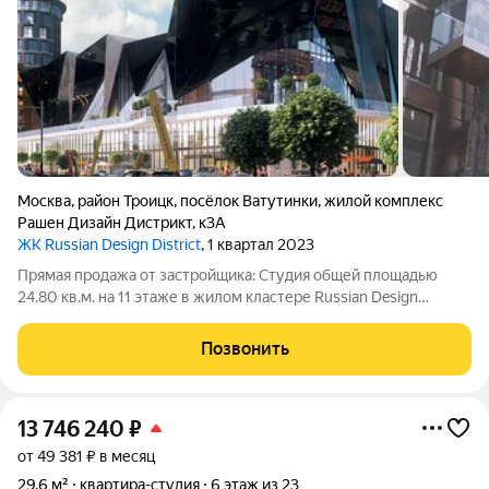
Москва
,
район Троицк
,
посёлок Ватутинки
,
жилой комплекс
Рашен Дизайн Дистрикт
,
к3А
ЖК Russian Design District
, 1 квартал 2023
Прямая продажа от застройщика: Cтудия общей площадью
24.80 кв.м. на 11 этаже в жилом кластере Russian Design
District, созданном профессиональными архитекторами в
коллаборации со звездами российского дизайна, культуры и
Позвонить
спорта. Квартира находится в
13 746 240
₽
от 49 381 ₽ в месяц
29,6 м²
квартира-студия
6 этаж из 23