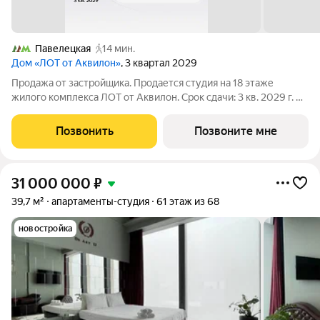
Павелецкая
14 мин.
Дом «ЛОТ от Аквилон»
, 3 квартал 2029
Продажа от застройщика. Продается студия на 18 этаже
жилого комплекса ЛОТ от Аквилон. Срок сдачи: 3 кв. 2029 г. О
ПРОЕКТЕ: Дом класса бизнес-плюс создан в концепции
Responsive Environment. Его пространство не статично, оно
Позвонить
Позвоните мне
трансформируется
31 000 000
₽
39,7 м²
апартаменты-студия
61 этаж из 68
новостройка