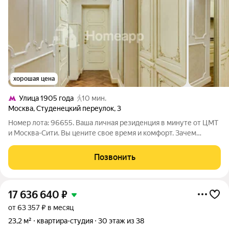
хорошая цена
Улица 1905 года
10 мин.
Москва
,
Студенецкий переулок
,
3
Номер лота: 96655. Ваша личная резиденция в минуте от ЦМТ
и Москва-Сити. Вы цените свое время и комфорт. Зачем
тратить часы на пробки, если ваша идеальная резиденция для
рабочих будней может находиться в пешей доступности от
Позвонить
офиса? Интерьер как
17 636 640
₽
от 63 357 ₽ в месяц
23,2 м²
квартира-студия
30 этаж из 38