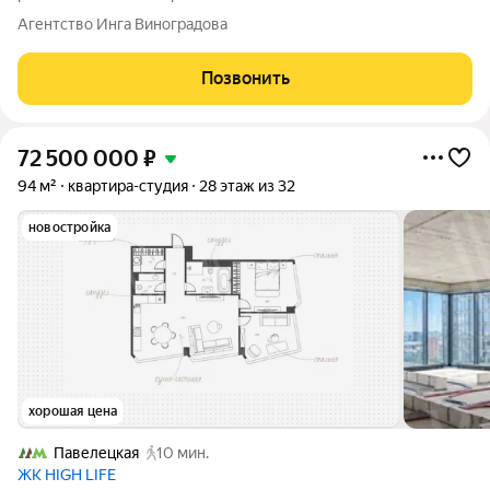
объекта: -16 этаж из 30, что сочетает в себе оптимальную
Агентство Инга Виноградова
высоту и комфорт - Выполнен качественный дизайнерский
ремонт - Можно рассмотреть как
Позвонить
72 500 000
₽
94 м²
квартира-студия
28 этаж из 32
новостройка
хорошая цена
Павелецкая
10 мин.
ЖК HIGH LIFE