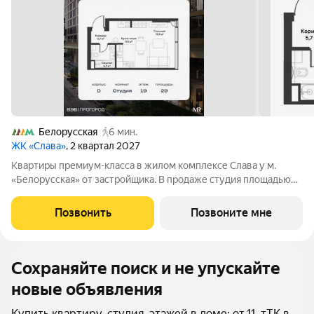
Белорусская
6 мин.
ЖК «Слава»
, 2 квартал 2027
Квартиры премиум-класса в жилом комплексе Слава у м.
«Белорусская» от застройщика. В продаже студия площадью
29 м на 19-м этаже 34 этажного дома. Новый современный
жилой комплекс премиум-класса Слава расположен в той
Позвонить
Позвоните мне
части центра, где традиция
Сохраняйте поиск и не упускайте
новые объявления
Купить квартиру, студия, этажей в доме: от 11, тТК в