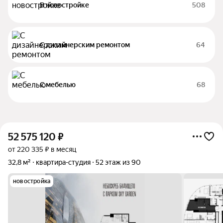
В новостройке
508
С дизайнерским ремонтом
64
С мебелью
68
52 575 120
₽
от 220 335 ₽ в месяц
32,8 м²
квартира-студия
52 этаж из 90
новостройка