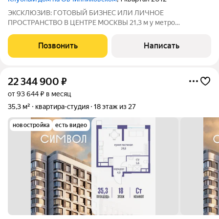
ЭКСКЛЮЗИВ: ГОТОВЫЙ БИЗНЕС ИЛИ ЛИЧНОЕ
ПРОСТРАНСТВО В ЦЕНТРЕ МОСКВЫ 21,3 м у метро
«Новокузнецкая» (1 минута от входа). Кольцевая +
Замоскворецкая линии пассажиропоток 24/7. Локация с
Позвонить
Написать
характером: Третьяковка, набережные, Музеон, ЦДХ и тихие
переулки.
22 344 900
₽
от 93 644 ₽ в месяц
35,3 м²
квартира-студия
18 этаж из 27
новостройка
есть видео