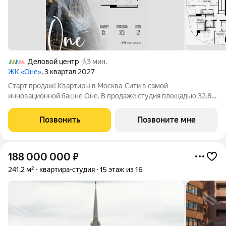
Деловой центр
3 мин.
ЖК «Оне»
, 3 квартал 2027
Старт продаж! Квартиры в Москва-Сити в самой
инновационной башне Оне. В продаже студия площадью 32.80
м на 52-м этаже. Новый современный жилой комплекс
премиум-класса Оне расположен в самом сердце деловой
Позвонить
Позвоните мне
жизни столицы в Москва-Сити, где
188 000 000
₽
241,2 м²
квартира-студия
15 этаж из 16