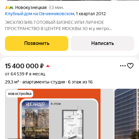
Новокузнецкая
3 мин.
Клубный дом на Овчинниковском
, 1 квартал 2012
ЭКСКЛЮЗИВ: ГОТОВЫЙ БИЗНЕС ИЛИ ЛИЧНОЕ
ПРОСТРАНСТВО В ЦЕНТРЕ МОСКВЫ 30 м у метро
«Новокузнецкая» (1 минута от входа). Кольцевая +
Замоскворецкая линии пассажиропоток 24/7. Локация с
Позвонить
Написать
характером: Третьяковка, набережные, Музеон, ЦДХ и тихие
переулки.
15 400 000
₽
от 64 539 ₽ в месяц
29,3 м²
апартаменты-студия
6 этаж из 16
новостройка