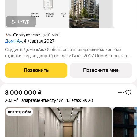
3D-тур
Серпуховская
16 мин.
Дом «А»
, 4 квартал 2027
Студия в Доме «А». Особенности планировки: балкон, без
отделки, вид во двор. Срок сдачи IV кв. 2027 Дом А - проект от
застройщика Брусника располагается на границе с ЦАО, рядом
с метро Павелецкая. В 2-х километрах от дома протекает
Позвонить
Позвоните мне
Москва река. ТРИ
8 000 000
₽
20,1 м²
апартаменты-студия
13 этаж из 20
новостройка