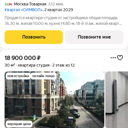
Москва-Товарная
12 мин.
Квартал «СИМВОЛ»
, 2 квартал 2029
Продается квартира-студия от застройщика: общая площадь
35.30 м, жилая 10.00 м, кухня 14.80 м, 18-й этаж, жилой квартал
«Гордость», корпус 36 (секция 4). Срок сдачи: 2 квартал 2029
года. Позвоните сейчас и забронируйте квартиру! Квартал
Позвонить
Позвоните мне
бизнес-класса
18 900 000
₽
30 м²
квартира-студия
2 этаж из 12
новостройка
онлайн показ
хорошая цена