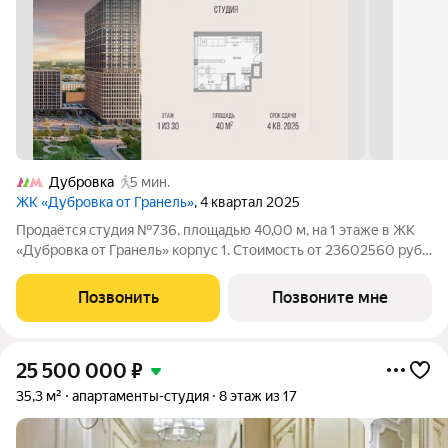
Дубровка
5 мин.
ЖК «Дубровка от Гранель»
, 4 квартал 2025
Продаётся студия №736, площадью 40,00 м, на 1 этаже в ЖК
«Дубровка от Гранель» корпус 1. Стоимость от 23602560 руб.
Квартира без отделки, планировка односторонняя, окна во
двор. «Дубровка от Гранель» жилой квартал в Южнопортовом
Позвонить
Позвоните мне
районе столицы,
25 500 000
₽
35,3 м²
апартаменты-студия
8 этаж из 17