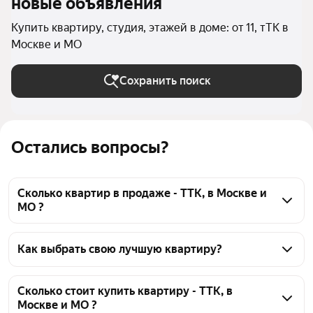
новые объявления
Купить квартиру, студия, этажей в доме: от 11, тТК в
Москве и МО
Сохранить поиск
Остались вопросы?
Сколько квартир в продаже - ТТК, в Москве и
МО ?
На Яндекс Недвижимости в продаже - ТТК, в 
Москве и МО 708 квартир, из них 16 объявлений от 
Как выбрать свою лучшую квартиру?
собственников, 193 объявления от агентств, 499 
Чтобы купить квартиру - студию в многоэтажном 
объявлений от застройщиков
доме ТТК, воспользуйтесь тепловой картой для 
Сколько стоит купить квартиру - ТТК, в
Москве и МО ?
оценки инфраструктуры и транспортной 