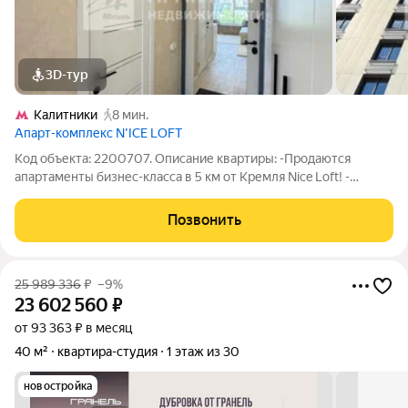
3D-тур
Калитники
8 мин.
Апарт-комплекс N’ICE LOFT
Код объекта: 2200707. Описание квартиры: -Продаются
апартаменты бизнес-класса в 5 км от Кремля Nice Loft! -
Квартира отремонтирована по дизайн-проекту и полностью
укомплектована качественной мебелью и техникой. -Высокие
Позвонить
потолки (3 метра) и открытый
25 989 336
₽
–9%
23 602 560
₽
от 93 363 ₽ в месяц
40 м²
квартира-студия
1 этаж из 30
новостройка