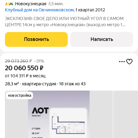
Новокузнецкая
3 мин.
Клубный дом на Овчинниковском
, 1 квартал 2012
ЭКСКЛЮЗИВ: СВОЕ ДЕЛО ИЛИ УЮТНЫЙ УГОЛ В САМОМ
ЦЕНТРЕ 14см у метро «Новокузнецкая» (выход из метро 1
минута). Кольцевая + Замоскворецкая линии людской поток
24/7 без выходных. Место, где всё работает: Третьяковка,
Позвонить
Написать
набережные, Музеон, ЦДХ и тихие
29 073 260
₽
–31%
20 060 550
₽
от 104 311 ₽ в месяц
28,3 м²
квартира-студия
18 этаж из 43
новостройка