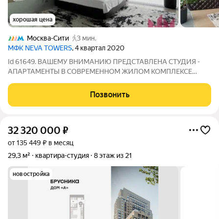
хорошая цена
Москва-Сити
3 мин.
МФК NEVA TOWERS
, 4 квартал 2020
Id 61649. ВАШЕМУ ВНИМАНИЮ ПРЕДСТАВЛЕНА СТУДИЯ -
АПАРТАМЕНТЫ В СОВРЕМЕННОМ ЖИЛОМ КОМПЛЕКСЕ
"NEVA TOWERS" В ДЕЛОВОМ КВАРТАЛЕ "МОСКВА СИТИ".
ОБЪЕКТ Просторная студия с современным дизайнерским
Позвонить
ремонтом, расположенная на 61 этаже нового корпуса 2020
32 320 000
₽
от 135 449 ₽ в месяц
29,3 м²
квартира-студия
8 этаж из 21
новостройка