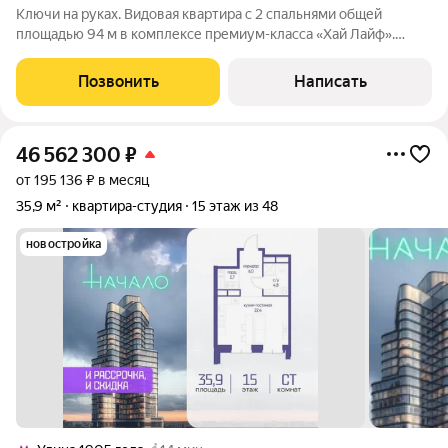
Ключи на руках. Видовая квартира с 2 спальнями общей
площадью 94 м в комплексе премиум-класса «Хай Лайф».
Квартира без отделки расположена на 28 этаже в корпусе К1.
Свободная планировка позволяет организовать пространство
Позвонить
Написать
по собственному усмотрению.
46 562 300
₽
от 195 136 ₽ в месяц
35,9 м²
квартира-студия
15 этаж из 48
новостройка