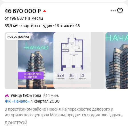
46 670 000
₽
от 195 587 ₽ в месяц
35,9 м²
квартира-студия
16 этаж из 48
новостройка
Улица 1905 года
14 мин.
ЖК «Начало»
, 1 квартал 2030
В престижном районе Пресня, на перекрестке делового и
исторического центров Москвы, продается студия площадью
35.90 кв. м без отделки. Квартира находится на 16 этаже 48-
ДОНСТРОЙ
этажного дома, в новом элитном жилом комплексе «Начало»