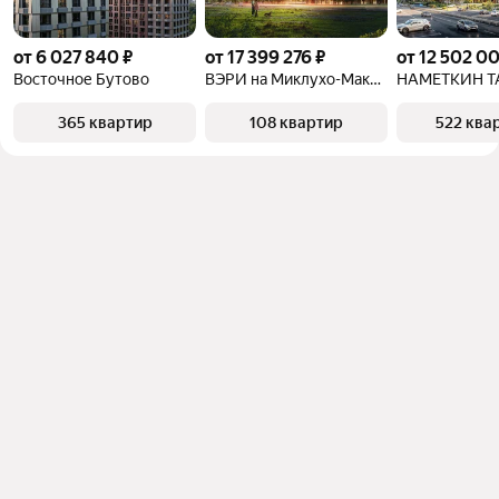
от 6 027 840 ₽
от 17 399 276 ₽
от 12 502 0
Восточное Бутово
ВЭРИ на Миклухо-Маклая
НАМЕТКИН Т
365 квартир
108 квартир
522 ква