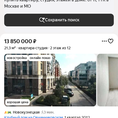
Москве и МО
Сохранить поиск
13 850 000
₽
21,3 м²
квартира-студия
2 этаж из 12
новостройка
онлайн показ
хорошая цена
Новокузнецкая
3 мин.
Клубный дом на Овчинниковском
, 1 квартал 2012