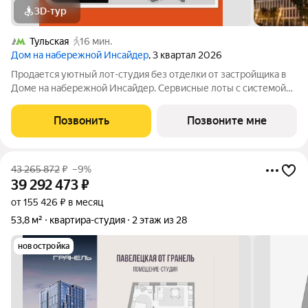
3D-тур
Тульская
16 мин.
Дом на набережной Инсайдер
, 3 квартал 2026
Продается уютный лот-студия без отделки от застройщика в
Доме на набережной Инсайдер. Сервисные лоты с системой
«умный дом» на первой линии Москвы-реки. Лот расположен
на 6 этаже в секции 1.3. В лоте 2 панорамных окна в пол с
Позвонить
Позвоните мне
видами на внутренний
43 265 872
₽
–9%
39 292 473
₽
от 155 426 ₽ в месяц
53,8 м²
квартира-студия
2 этаж из 28
новостройка