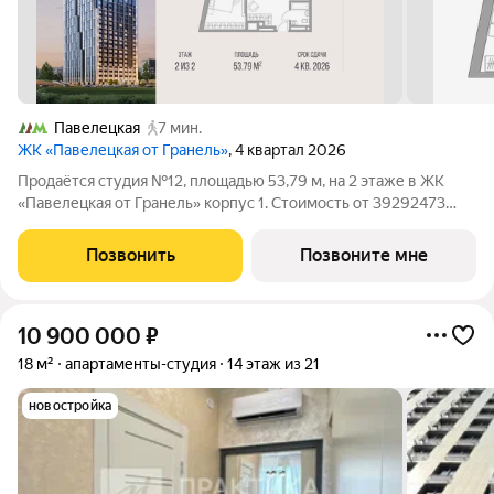
Павелецкая
7 мин.
ЖК «Павелецкая от Гранель»
, 4 квартал 2026
Продаётся студия №12, площадью 53,79 м, на 2 этаже в ЖК
«Павелецкая от Гранель» корпус 1. Стоимость от 39292473
руб. Квартира без отделки,. «Павелецкая от Гранель» проект
бизнес-класса в историческом Замоскворечье. Расположение
Позвонить
Позвоните мне
рядом с Садовым
10 900 000
₽
18 м²
апартаменты-студия
14 этаж из 21
новостройка