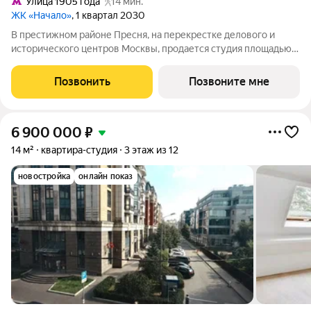
Улица 1905 года
14 мин.
ЖК «Начало»
, 1 квартал 2030
В престижном районе Пресня, на перекрестке делового и
исторического центров Москвы, продается студия площадью
35.90 кв. м без отделки. Квартира находится на 15 этаже 48-
этажного дома, в новом элитном жилом комплексе «Начало»
Позвонить
Позвоните мне
от девелопера «Донстрой».
6 900 000
₽
14 м²
квартира-студия
3 этаж из 12
новостройка
онлайн показ