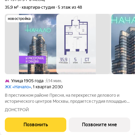
35,9 м²
квартира-студия
5 этаж из 48
новостройка
Улица 1905 года
14 мин.
ЖК «Начало»
, 1 квартал 2030
В престижном районе Пресня, на перекрестке делового и
исторического центров Москвы, продается студия площадью
35.90 кв. м без отделки. Квартира находится на 5 этаже 48-
ДОНСТРОЙ
этажного дома, в новом элитном жилом комплексе «Начало»
от девелопера «Донстрой».
Позвонить
Позвоните мне