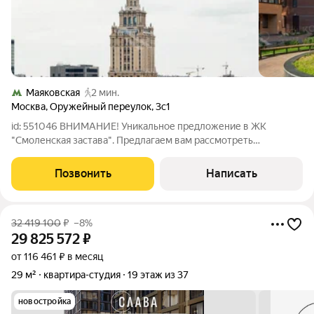
Маяковская
2 мин.
Москва
,
Оружейный переулок
,
3с1
id: 551046 ВНИМАНИЕ! Уникальное предложение в ЖК
"Смоленская застава". Предлагаем вам рассмотреть
эксклюзивную возможность стать владельцем просторной
квартиры в одном из самых престижных и комфортабельных
Позвонить
Написать
районов Москвы Жилом комплексе "Смоленская
32 419 100
₽
–8%
29 825 572
₽
от 116 461 ₽ в месяц
29 м²
квартира-студия
19 этаж из 37
новостройка