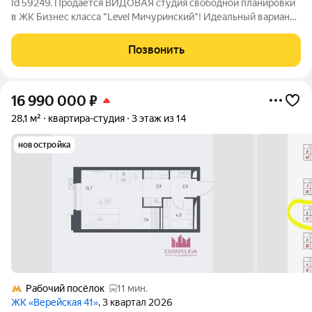
Id 59249. Продается ВИДОВАЯ студия свободной планировки
в ЖК Бизнес класса "Level Мичуринский"! Идеальный вариант
как для сдачи в аренду, так и для собственного проживания! О
квартире: - Панорамные окна обеспечивают много
Позвонить
естественного света и делают
16 990 000
₽
28,1 м²
квартира-студия
3 этаж из 14
новостройка
Рабочий посёлок
11 мин.
ЖК «Верейская 41»
, 3 квартал 2026