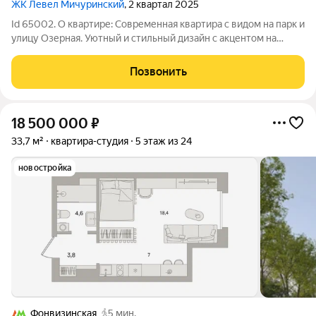
ЖК Левел Мичуринский
, 2 квартал 2025
Id 65002. О квартире: Современная квартира с видом на парк и
улицу Озерная. Уютный и стильный дизайн с акцентом на
качество и комфорт. Пол покрыт высококачественным
кварцвинилом, обеспечивающим тепло и долговечность.
Позвонить
Потолок выполнен из гипсокартона,
18 500 000
₽
33,7 м²
квартира-студия
5 этаж из 24
новостройка
Фонвизинская
5 мин.