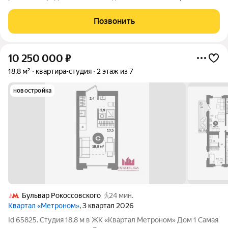
ремонт» и начинается искусство жить. Эта студия в
престижном ЖК «Остров» не просто «евро-двушка» или
Позвонить
«квартал-студия». Это авторский
10 250 000
₽
18,8 м²
квартира-студия
2 этаж из 7
новостройка
Бульвар Рокоссовского
24 мин.
Квартал «Метроном»
, 3 квартал 2026
Id 65825. Студия 18,8 м в ЖК «Квартал Метроном» Дом 1 Самая