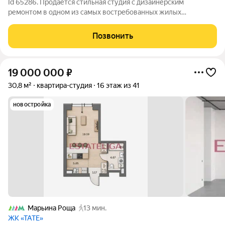
Id 65286. Продаётся стильная студия с дизайнерским
ремонтом в одном из самых востребованных жилых
комплексов бизнес-класса ЖК "Метрополия". Почему это
идеальный вариант: 7 этаж из 30 отличный баланс высоты и
Позвонить
комфорта Высокие потолки 3 м создают
19 000 000
₽
30,8 м²
квартира-студия
16 этаж из 41
новостройка
Марьина Роща
13 мин.
ЖК «ТАТЕ»