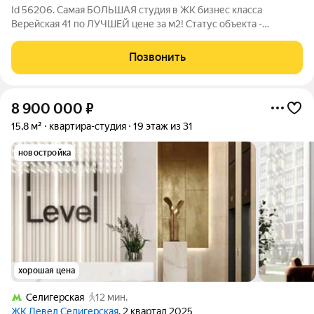
Id 56206. Самая БОЛЬШАЯ студия в ЖК бизнес класса
Верейская 41 по ЛУЧШЕЙ цене за м2! Статус объекта -
квартира! Комплекс на финальной стадии строительства,
ключи в начале 2026 году! О КВАРТИРЕ: - С полной чистовой
Позвонить
качественной отделкой, можно сразу
8 900 000
₽
15,8 м²
квартира-студия
19 этаж из 31
новостройка
хорошая цена
Селигерская
12 мин.
ЖК Левел Селигерская
, 2 квартал 2025