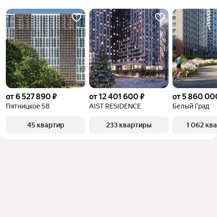
от 6 527 890 ₽
от 12 401 600 ₽
от 5 860 00
Пятницкое 58
AIST RESIDENCE
Белый Град
45 квартир
233 квартиры
1 062 кв