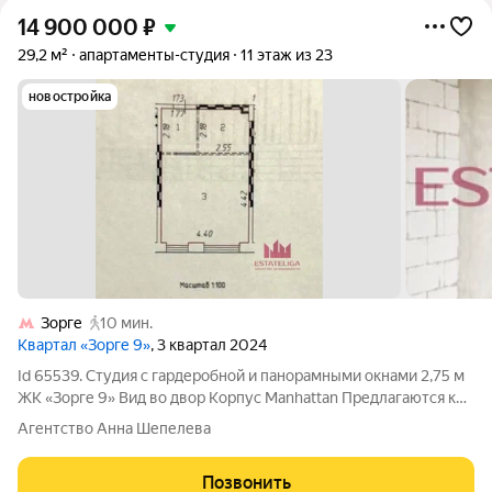
14 900 000
₽
29,2 м²
апартаменты-студия
11 этаж из 23
новостройка
Зорге
10 мин.
Квартал «Зорге 9»
, 3 квартал 2024
Id 65539. Студия с гардеробной и панорамными окнами 2,75 м
ЖК «Зорге 9» Вид во двор Корпус Manhattan Предлагаются к
продаже апартаменты-студия площадью 29,2 м в
Агентство Анна Шепелева
современном жилом комплексе «Зорге 9», корпус Manhattan.
Квартира расположена на 11
Позвонить