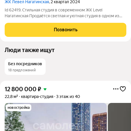
ЖК Левел Нагатинская
, 2 квартал 2024
Id 62419. Стильная студия в современном ЖК Level
Нагатинская Продаётся светлая и уютная студия в одном из
самых концептуальных жилых комплексов юга Москвы Level
Нагатинская. Идеальный вариант для жизни, инвестиций или
Позвонить
аренды: квартира полностью
Люди также ищут
Без посредников
18 предложений
12 800 000
₽
22,8 м²
квартира-студия
3 этаж из 40
новостройка