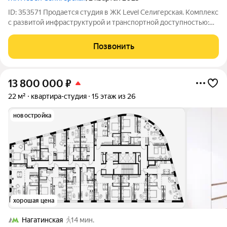
ID: 353571 Продается студия в ЖК Level Селигерская. Комплекс
с развитой инфраструктурой и транспортной доступностью:
ТТК, Садовое кольцо , пешая доступность до метро
Селигерская. Огороженная территория , двор без машин, двор-
Позвонить
парк с детскими
13 800 000
₽
22 м²
квартира-студия
15 этаж из 26
новостройка
хорошая цена
Нагатинская
14 мин.