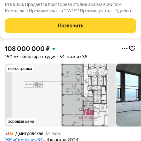
Id 66323. Продается просторная студия 30.8м2 в Жилом
Комплексе Премиум класса "TATE"! Преимущества: - Удобное
и логичное зонирование пространства! Планировка: кухня
ниша, комната 18.3м2, санузел 4.6м2 - Панорамное остекление
Позвонить
в пол! - Видовые
108 000 000
₽
150 м²
квартира-студия
54 этаж из 36
новостройка
хорошая цена
Дмитровская
4 мин.
ЖК «Симфония 34»
, 4 квартал 2024