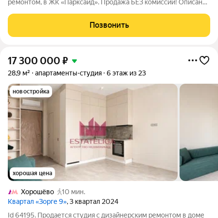
ремонтом, в ЖК «Парксайд». Продажа БЕЗ комиссии! Описание
и фото соответствуют действительности. Кстати, если Вы
сейчас продаёте свою недвижимость, то мы можем сразу
Позвонить
ВЫКУПИТЬ её! Будем рады юридически
17 300 000
₽
28,9 м²
апартаменты-студия
6 этаж из 23
новостройка
хорошая цена
Хорошёво
10 мин.
Квартал «Зорге 9»
, 3 квартал 2024
Id 64195. Продается студия с дизайнерским ремонтом в доме