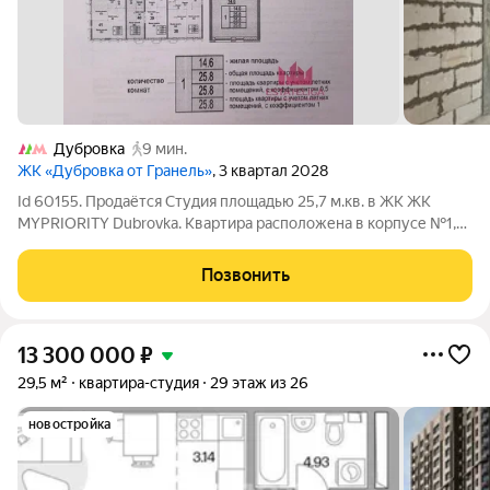
Дубровка
9 мин.
ЖК «Дубровка от Гранель»
, 3 квартал 2028
Id 60155. Продаётся Студия площадью 25,7 м.кв. в ЖК ЖК
MYPRIORITY Dubrovka. Квартира расположена в корпусе №1,
секция №1 на 7 этаже. Оперативный показ, ключи на руках! ЖК
MYPRIORITY Dubrovka - ультрасовременный жилой квартал в
Позвонить
Южнопортовом районе
13 300 000
₽
29,5 м²
квартира-студия
29 этаж из 26
новостройка