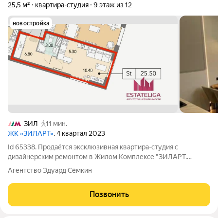
25,5 м²
квартира-студия
9 этаж из 12
новостройка
ЗИЛ
11 мин.
ЖК «ЗИЛАРТ»
, 4 квартал 2023
Id 65338. Продаётся эксклюзивная квартира-студия с
дизайнерским ремонтом в Жилом Комплексе "ЗИЛАРТ.
ЗИЛАРТ - это уникальный жилой комплекс, в новом активно
Агентство Эдуард Сёмкин
перестраивающемся и развивающемся районе! Ремонт
выполнен по индивидуальному проекту с
Позвонить