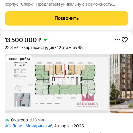
корпус "Спарк". Предлагаем уникальную возможность
приобрести студию площадью 21.1 м в престижном жилом
комплексе ЗИЛАРТ. Приобретая данную квартиру, у Вас
Позвонить
появляется прекрасная возможность
13 500 000
₽
22,3 м²
квартира-студия
12 этаж из 48
новостройка
Очаково
13 мин.
ЖК Левел Мичуринский
, 4 квартал 2026