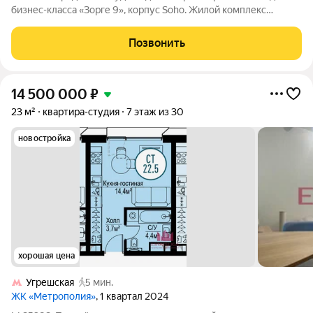
бизнес-класса «Зорге 9», корпус Soho. Жилой комплекс
расположен в престижном Хорошёвском районе Москвы. В
пешей доступности находятся парки Берёзовой рощи, Рихарда
Позвонить
Зорге и Ходынское поле
14 500 000
₽
23 м²
квартира-студия
7 этаж из 30
новостройка
хорошая цена
Угрешская
5 мин.
ЖК «Метрополия»
, 1 квартал 2024