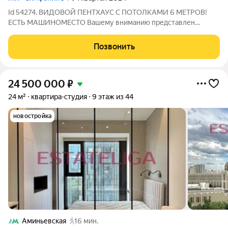
Id 54274. ВИДОВОЙ ПЕНТХАУС С ПОТОЛКАМИ 6 МЕТРОВ!
ЕСТЬ МАШИНОМЕСТО Вашему вниманию представлен
видовой пентхаус на 54 этаже в корпусе Graphite жилого
комплекса бизнес класса от застройщика MR-Group "Symphony
Позвонить
34" О лоте: 1 - Потолки 6 метров, общая
24 500 000
₽
24 м²
квартира-студия
9 этаж из 44
новостройка
Аминьевская
16 мин.