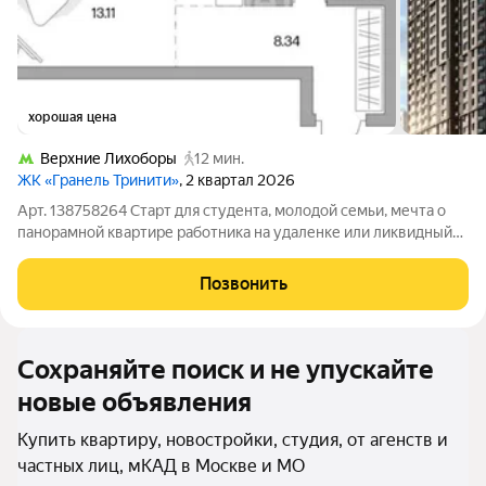
хорошая цена
Верхние Лихоборы
12 мин.
ЖК «Гранель Тринити»
, 2 квартал 2026
Арт. 138758264 Старт для студента, молодой семьи, мечта о
панорамной квартире работника на удаленке или ликвидный
вариант для сдачи в аренду - этот объект подойдет каждой из
этих категорий и даже больше! Продается квартира по
Позвонить
переуступке в 5 минутах
Сохраняйте поиск и не упускайте
новые объявления
Купить квартиру, новостройки, студия, от агенств и
частных лиц, мКАД в Москве и МО