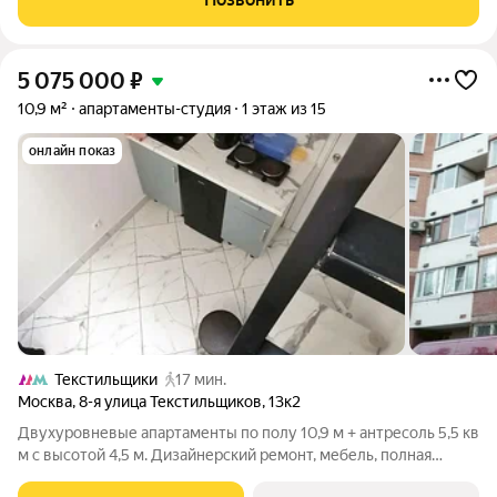
уточняйте по телефону! Уникальное
5 075 000
₽
10,9 м²
апартаменты-студия
1 этаж из 15
онлайн показ
Текстильщики
17 мин.
Москва
,
8-я улица Текстильщиков
,
13к2
Двухуровневые апартаменты по полу 10,9 м + антресоль 5,5 кв
м с высотой 4,5 м. Дизайнерский ремонт, мебель, полная
готовность к жизни. Всё продумано до мелочей: заезжайте и