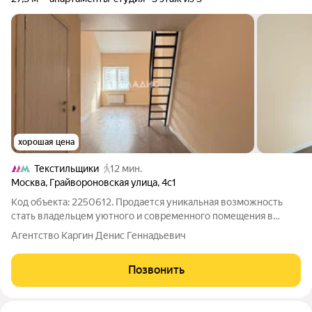
хорошая цена
Текстильщики
12 мин.
Москва
,
Грайвороновская улица
,
4с1
Код объекта: 2250612. Продается уникальная возможность
стать владельцем уютного и современного помещения в
сердце живописного района! Это не просто недвижимость, а
Агентство Каргин Денис Геннадьевич
ваш шанс на комфортную жизнь или успешный бизнес.
Площадь помещения со вторым уровнем
Позвонить