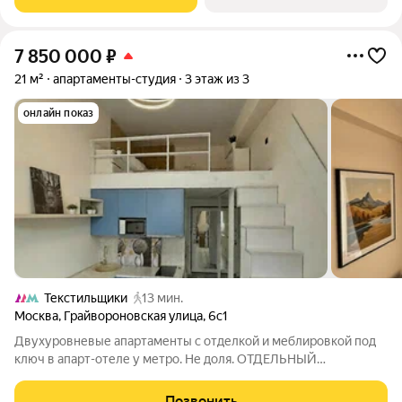
мин. спокойным
7 850 000
₽
21 м²
апартаменты-студия
3 этаж из 3
онлайн показ
Текстильщики
13 мин.
Москва
,
Грайвороновская улица
,
6с1
Двухуровневые апартаменты с отделкой и меблировкой под
ключ в апарт-отеле у метро. Не доля. ОТДЕЛЬНЫЙ
КАДАСТРОВЫЙ НОМЕР. Готовый бизнес или ваше личное
пространство. Доход от аренды, наличие, актуальную цену
Позвонить