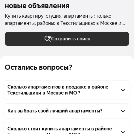
новые объявления
Купить квартиру, студия, апартаменты: только
апартаменты, районы: в Текстильщиках в Москве и
МО
Сохранить поиск
Остались вопросы?
Сколько апартаментов в продаже в районе
Текстильщики в Москве и МО ?
На Яндекс Недвижимости в продаже в районе 
Текстильщики в Москве и МО 51 апартаменты, из 
Как выбрать свой лучший апартаменты?
них 51 объявление от агентств
Чтобы купить апартаменты-студию в районе 
Текстильщики, воспользуйтесь тепловой картой 
Сколько стоит купить апартаменты в районе