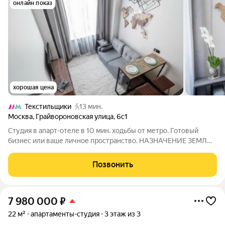
онлайн показ
хорошая цена
Текстильщики
13 мин.
Москва
,
Грайвороновская улица
,
6с1
Студия в апарт-отеле в 10 мин. ходьбы от метро. Готовый
бизнес или ваше личное пространство. НАЗHАЧEНИЕ ЗEМЛИ
ГOCTИНИЦA. ОТДЕЛЬНЫЙ КАДАСТРОВЫЙ НОМЕР. Это
идеальный вариант для: Инвесторов, ищущих готовый
Позвонить
арендный бизнес с высоким доходом или для
7 980 000
₽
22 м²
апартаменты-студия
3 этаж из 3