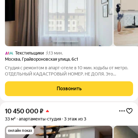
Текстильщики
13 мин.
Москва
,
Грайвороновская улица
,
6с1
Студия с ремонтом в апарт-отеле в 10 мин. ходьбы от метро.
ОТДЕЛЬНЫЙ КАДАСТРОВЫЙ НОМЕР. НЕ ДОЛЯ. Это
идеальный вариант для: Инвесторов, ищущих готовый
арендный бизнес с высоким доходом. Для собственного
Позвонить
проживания в стильном и полностью обустроенном
10 450 000
₽
33 м²
апартаменты-студия
3 этаж из 3
онлайн показ