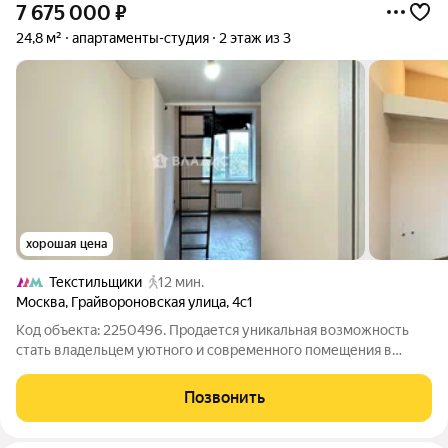
7 675 000
₽
24,8 м²
апартаменты-студия
2 этаж из 3
хорошая цена
Текстильщики
12 мин.
Москва
,
Грайвороновская улица
,
4с1
Код объекта: 2250496. Продается уникальная возможность
стать владельцем уютного и современного помещения в
сердце живописного района! Это не просто недвижимость, а
ваш шанс на комфортную жизнь или успешный бизнес.
Позвонить
Площадь помещения со вторым уровнем