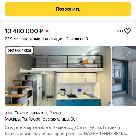
комфорт и стиль. Квартира расположена на втором этаже
трёхэтажного дома. Высота потолков 3,7 метра создаёт
Позвонить
ощущение простора и свободы.
10 480 000
₽
27,9 м²
апартаменты-студия
2 этаж из 3
онлайн показ
Текстильщики
13 мин.
Москва
,
Грайвороновская улица
,
6с1
Студия в апарт-отеле в 10 мин. ходьбы от метро. Готовый
бизнес или ваше личное пространство. НАЗHАЧEНИЕ ЗEМЛИ