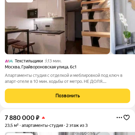
Текстильщики
13 мин.
Москва
,
Грайвороновская улица
,
6с1
Апартаменты студия с отделкой и меблировкой под ключ в
апарт-отеле в 10 мин. ходьбы от метро. НЕ ДОЛЯ.
ОТДЕЛЬНЫЙ КАДАСТРОВЫЙ НОМЕР. Земля под
назначением «Гостиничное обслуживание», что означает
Позвонить
льготный налог на имущество всего 0,5% (около 5-7 тыс.
7 880 000
₽
23,5 м²
апартаменты-студия
2 этаж из 3