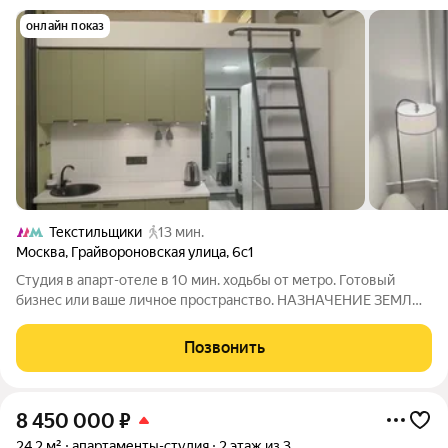
онлайн показ
Текстильщики
13 мин.
Москва
,
Грайвороновская улица
,
6с1
Студия в апарт-отеле в 10 мин. ходьбы от метро. Готовый
бизнес или ваше личное пространство. НАЗHАЧEНИЕ ЗEМЛИ
ГOCTИНИЦA. ОТДЕЛЬНЫЙ КАДАСТРОВЫЙ НОМЕР. Это
идеальный вариант для: Инвесторов, ищущих готовый
Позвонить
арендный бизнес с высоким доходом или для
8 450 000
₽
24,2 м²
апартаменты-студия
2 этаж из 3