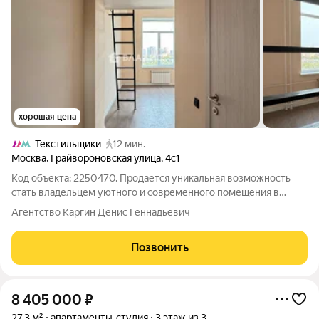
хорошая цена
Текстильщики
12 мин.
Москва
,
Грайвороновская улица
,
4с1
Код объекта: 2250470. Продается уникальная возможность
стать владельцем уютного и современного помещения в
сердце живописного района! Это не просто недвижимость, а
Агентство Каргин Денис Геннадьевич
ваш шанс на комфортную жизнь или успешный бизнес.
Площадь помещения со вторым уровнем
Позвонить
8 405 000
₽
27,3 м²
апартаменты-студия
3 этаж из 3