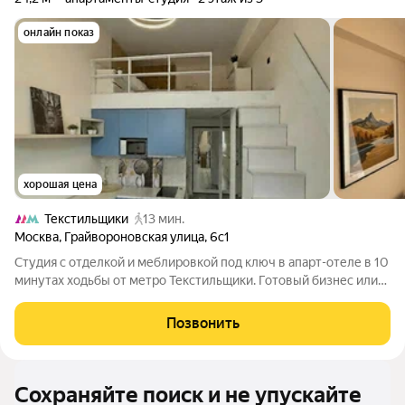
онлайн показ
хорошая цена
Текстильщики
13 мин.
Москва
,
Грайвороновская улица
,
6с1
Студия с отделкой и меблировкой под ключ в апарт-отеле в 10
минутах ходьбы от метро Текстильщики. Готовый бизнес или
ваше личное пространство. Сдавайте посуточно или
долгосрочно, самостоятельно или через управляющую
Позвонить
компанию отеля. Отдельный
Сохраняйте поиск и не упускайте