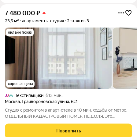
7 480 000
₽
23,5 м²
апартаменты-студия
2 этаж из 3
онлайн показ
хорошая цена
Текстильщики
13 мин.
Москва
,
Грайвороновская улица
,
6с1
Студия с ремонтом в апарт-отеле в 10 мин. ходьбы от метро.
ОТДЕЛЬНЫЙ КАДАСТРОВЫЙ НОМЕР. НЕ ДОЛЯ. Это
идеальный вариант для: Инвесторов, ищущих готовый
арендный бизнес с высоким доходом. Для собственного
Позвонить
проживания в стильном и полностью обустроенном