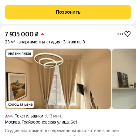
ГOCTИНИЦA. ОТДЕЛЬНЫЙ КАДАСТРОВЫЙ НОМЕР. Это
идеальный вариант для: Инвесторов, ищущих готовый
Позвонить
арендный бизнес с высоким доходом или для
7 935 000
₽
23 м²
апартаменты-студия
3 этаж из 3
онлайн показ
хорошая цена
Текстильщики
13 мин.
Москва
,
Грайвороновская улица
,
6с1
Студия-апартамент в современном апарт-отеле в пешей