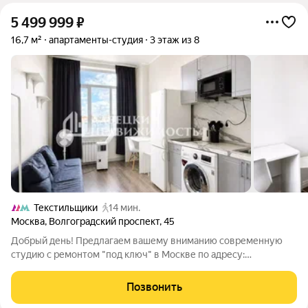
5 499 999
₽
16,7 м²
апартаменты-студия
3 этаж из 8
Текстильщики
14 мин.
Москва
,
Волгоградский проспект
,
45
Добрый день! Предлагаем вашему вниманию современную
студию с ремонтом "под ключ" в Москве по адресу:
Волгоградский проспект, д. 45, стр. 1. Это отличная
возможность приобрести готовый объект как для
Позвонить
собственного проживания, так и для получения