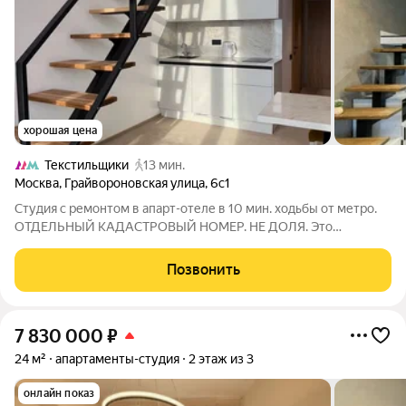
хорошая цена
Текстильщики
13 мин.
Москва
,
Грайвороновская улица
,
6с1
Студия с ремонтом в апарт-отеле в 10 мин. ходьбы от метро.
ОТДЕЛЬНЫЙ КАДАСТРОВЫЙ НОМЕР. НЕ ДОЛЯ. Это
идеальный вариант для: Инвесторов, ищущих готовый
арендный бизнес с высоким доходом. Для собственного
Позвонить
проживания в стильном и полностью обустроенном
7 830 000
₽
24 м²
апартаменты-студия
2 этаж из 3
онлайн показ