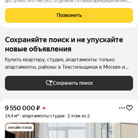
доступности от метро с отделкой. Готовый арендный бизнес
или для собственного проживания. Отличный вариант для
инвесторов. Возможно сдавать студию самостоятельно или
Позвонить
через управляющую компанию отеля
Сохраняйте поиск и не упускайте
новые объявления
Купить квартиру, студия, апартаменты: только
апартаменты, районы: в Текстильщиках в Москве и
МО
Сохранить поиск
9 550 000
₽
24,4 м²
апартаменты-студия
2 этаж из 2
онлайн показ