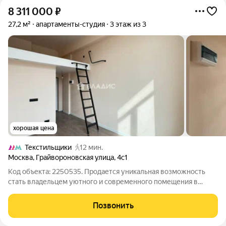
8 311 000
₽
27,2 м²
апартаменты-студия
3 этаж из 3
хорошая цена
Текстильщики
12 мин.
Москва
,
Грайвороновская улица
,
4с1
Код объекта: 2250535. Продается уникальная возможность
стать владельцем уютного и современного помещения в
сердце живописного района! Это не просто недвижимость, а
ваш шанс на комфортную жизнь или успешный бизнес.
Позвонить
Площадь помещения со вторым уровнем