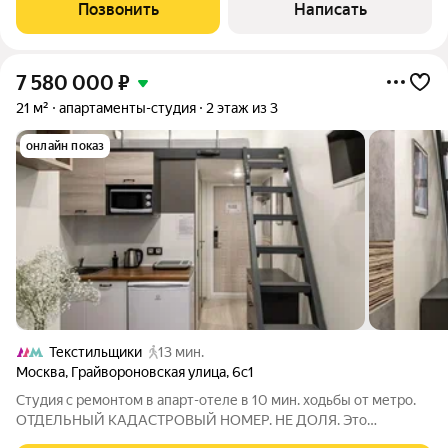
живите с первого дня после сделки. Локация Текстильщики (15
Позвонить
Написать
мин. спокойным
7 580 000
₽
21 м²
апартаменты-студия
2 этаж из 3
онлайн показ
Текстильщики
13 мин.
Москва
,
Грайвороновская улица
,
6с1
Студия с ремонтом в апарт-отеле в 10 мин. ходьбы от метро.
ОТДЕЛЬНЫЙ КАДАСТРОВЫЙ НОМЕР. НЕ ДОЛЯ. Это
идеальный вариант для: Инвесторов, ищущих готовый