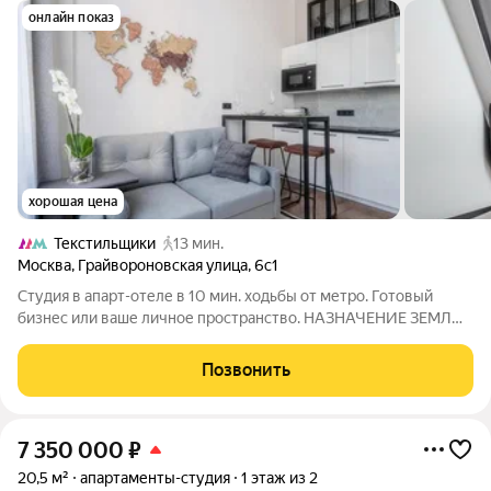
онлайн показ
хорошая цена
Текстильщики
13 мин.
Москва
,
Грайвороновская улица
,
6с1
Студия в апарт-отеле в 10 мин. ходьбы от метро. Готовый
бизнес или ваше личное пространство. НАЗHАЧEНИЕ ЗEМЛИ
ГOCTИНИЦA. ОТДЕЛЬНЫЙ КАДАСТРОВЫЙ НОМЕР. Это
идеальный вариант для: Инвесторов, ищущих готовый
Позвонить
арендный бизнес с высоким доходом или для
7 350 000
₽
20,5 м²
апартаменты-студия
1 этаж из 2