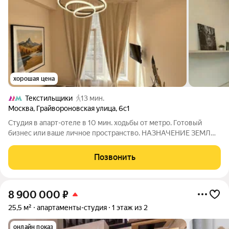
хорошая цена
Текстильщики
13 мин.
Москва
,
Грайвороновская улица
,
6с1
Студия в апарт-отеле в 10 мин. ходьбы от метро. Готовый
бизнес или ваше личное пространство. НАЗHАЧEНИЕ ЗEМЛИ
ГOCTИНИЦA. ОТДЕЛЬНЫЙ КАДАСТРОВЫЙ НОМЕР. Это
идеальный вариант для: Инвесторов, ищущих готовый
Позвонить
арендный бизнес с высоким доходом или для
8 900 000
₽
25,5 м²
апартаменты-студия
1 этаж из 2
онлайн показ