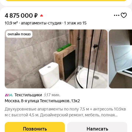
4 875 000
₽
10,9 м²
апартаменты-студия
1 этаж из 15
онлайн показ
Текстильщики
17 мин.
Москва
,
8-я улица Текстильщиков
,
13к2
Двухуровневые апартаменты по полу 7,5 м + антресоль 10,9кв
м с высотой 4,5 м. Дизайнерский ремонт, мебель, полная
готовность к жизни. Всё продумано до мелочей: заезжайте и
живите с первого дня после сделки. Локация Текстильщики (15
Позвонить
Написать