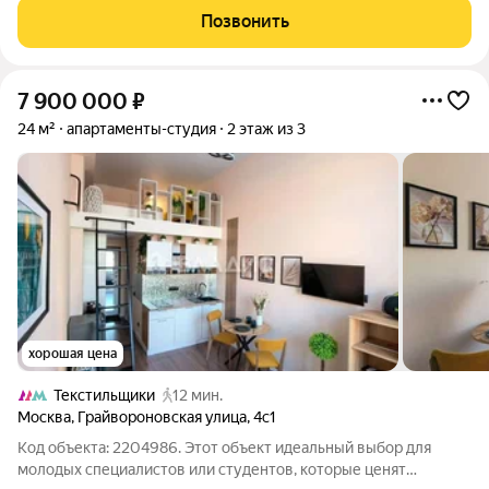
арендный бизнес с высоким доходом. Для собственного
Позвонить
проживания в стильном и полностью обустроенном
7 900 000
₽
24 м²
апартаменты-студия
2 этаж из 3
хорошая цена
Текстильщики
12 мин.
Москва
,
Грайвороновская улица
,
4с1
Код объекта: 2204986. Этот объект идеальный выбор для
молодых специалистов или студентов, которые ценят