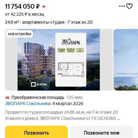
11 754 050
₽
от 42 225 ₽ в месяц
24,9 м²
апартаменты-студия
7 этаж из 20
новостройка
Преображенская площадь
15 мин.
ЭВОПАРК Сокольники
, 4 квартал 2026
Продается студия площадью 24.85 кв.м. на 7-м этаже 20
этажного дома в ЭВОПАРК Сокольники от ГК ОСНОВА.
"ЭВОПАРК Сокольники" расположен в историческом районе
Преображенское, в 300 метрах от парка Сокольники.
Позвонить
Позвоните мне
"ЭВОПАРК Сокольники" расположен на