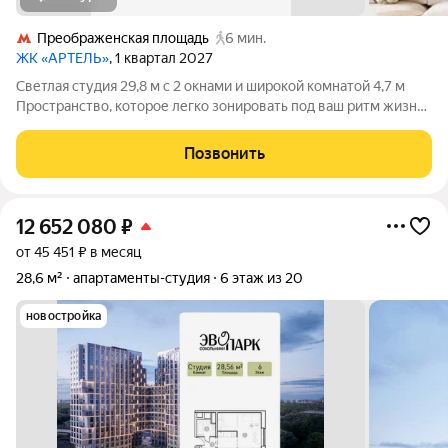
Преображенская площадь
6 мин.
ЖК «АРТЕЛЬ»
, 1 квартал 2027
Светлая студия 29,8 м с 2 окнами и широкой комнатой 4,7 м
Пространство, которое легко зонировать под ваш ритм жизни
Вместительный гардероб 5м3 2 окна (одно увеличенное)
максимум света и воздуха 2 варианта стильной отделки
Позвонить
Компактно снаружи
12 652 080
₽
от 45 451 ₽ в месяц
28,6 м²
апартаменты-студия
6 этаж из 20
новостройка