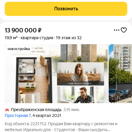
в жилом комплексе «Преображенская площадь» проекте
премиум-класса на первой линии от метро. Отличная
Позвонить
транспортная доступность - 1 мин.
13 900 000
₽
19,9 м²
квартира-студия
19 этаж из 32
новостройка
Преображенская площадь
15 мин.
Просторная 7
, 4 квартал 2021
Код объекта: 2221752. Продам Вам квартиру с ремонтом и
мебелью Идеально для: - Студентов - Ваши сын/дочь