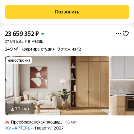
поступают в ВУЗ - эта квартира для Вас - Работающих на
удаленке - Инвесторов, рассчитывающих по постоянный
Позвонить
пассивный доход Безопасность -
23 659 352
₽
от 84 993 ₽ в месяц
24,9 м²
квартира-студия
9 этаж из 12
новостройка
3D-тур
Преображенская площадь
6 мин.
ЖК «АРТЕЛЬ»
, 1 квартал 2027