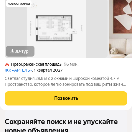
новостройка
3D-тур
Преображенская площадь
6 мин.
ЖК «АРТЕЛЬ»
, 1 квартал 2027
Светлая студия 29,8 м с 2 окнами и широкой комнатой 4,7 м
Пространство, которое легко зонировать под ваш ритм жизни
Вместительный гардероб 5 м3 2 окна (одно увеличенное)
максимум света и воздуха 2 варианта стильной отделки
Позвонить
Компактно снаружи
Сохраняйте поиск и не упускайте
новые объявления