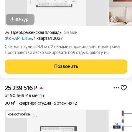
3D-тур
Преображенская площадь
6 мин.
ЖК «АРТЕЛЬ»
, 1 квартал 2027
Светлая студия 24,9 м с 2 окнами и правильной геометрией
Пространство легко зонировать под отдых, работу и
повседневную жизнь Место под шкаф у входа помогает
сохранить жилую зону свободной 2 окна, одно из которых
Позвонить
увеличенное, добавляют больше
25 239 516
₽
от 90 669 ₽ в месяц
30 м²
квартира-студия
5 этаж из 12
новостройка