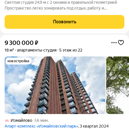
Светлая студия 24,9 м с 2 окнами и правильной геометрией
Пространство легко зонировать под отдых, работу и
повседневную жизнь Место под шкаф у входа помогает
сохранить жилую зону свободной 2 окна, одно из которых
Позвонить
увеличенное, добавляют больше
9 300 000
₽
18 м²
апартаменты-студия
5 этаж из 22
новостройка
Измайлово
6 мин.
Апарт-комплекс «Измайловский парк»
, 3 квартал 2024