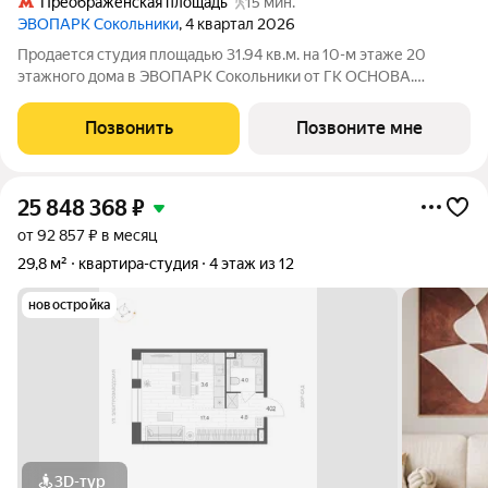
Преображенская площадь
15 мин.
ЭВОПАРК Сокольники
, 4 квартал 2026
Продается студия площадью 31.94 кв.м. на 10-м этаже 20
этажного дома в ЭВОПАРК Сокольники от ГК ОСНОВА.
"ЭВОПАРК Сокольники" расположен в историческом районе
Преображенское, в 300 метрах от парка Сокольники.
Позвонить
Позвоните мне
"ЭВОПАРК Сокольники" расположен на
25 848 368
₽
от 92 857 ₽ в месяц
29,8 м²
квартира-студия
4 этаж из 12
новостройка
3D-тур