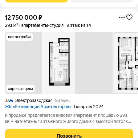
12 750 000
₽
29,1 м²
апартаменты-студия
9 этаж из 14
новостройка
хорошая цена
Электрозаводская
8 мин.
ЖК «Резиденции Архитекторов»
, 1 квартал 2024
К продаже предлагается видовая апартамент площадью 29,1
кв.м на 9 этаже, 13 этажного жилого домка с высотой потолков
- 3,2 м, расположенная в ЖК Резиденция архитекторов (ЦАО,
район Басманный) . Собственник: юр. лицо. ЖК "Резиденции
Позвонить