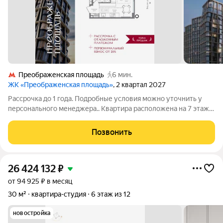
Преображенская площадь
6 мин.
ЖК «Преображенская площадь»
, 2 квартал 2027
Рассрочка до 1 года. Подробные условия можно уточнить у
персонального менеджера.. Квартира расположена на 7 этаже
в жилом комплексе «Преображенская площадь» проекте
премиум-класса на первой линии от метро. Отличная
Позвонить
транспортная доступность - 1 мин.
26 424 132
₽
от 94 925 ₽ в месяц
30 м²
квартира-студия
6 этаж из 12
новостройка