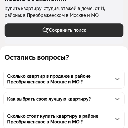
Купить квартиру, студия, этажей в доме: от 11,
районы: в Преображенском в Москве и МО
Сохранить поиск
Остались вопросы?
Сколько квартир в продаже в районе
Преображенское в Москве и МО ?
На Яндекс Недвижимости в продаже в районе 
Преображенское в Москве и МО 39 квартир, из них 
Как выбрать свою лучшую квартиру?
5 объявлений от агентств, 34 объявления от 
Чтобы купить квартиру - студию в многоэтажном 
застройщиков
доме в районе Преображенское, воспользуйтесь 
Сколько стоит купить квартиру в районе
Преображенское в Москве и МО ?
тепловой картой для оценки инфраструктуры и 