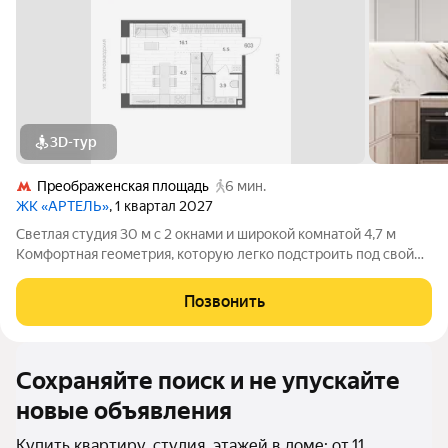
3D-тур
Преображенская площадь
6 мин.
ЖК «АРТЕЛЬ»
, 1 квартал 2027
Светлая студия 30 м с 2 окнами и широкой комнатой 4,7 м
Комфортная геометрия, которую легко подстроить под свой
сценарий жизни Вместительный гардероб 5 м3 2 окна (одно
увеличенное) больше света, воздуха и ощущения простора 2
Позвонить
варианта стильной
Сохраняйте поиск и не упускайте
новые объявления
Купить квартиру, студия, этажей в доме: от 11,