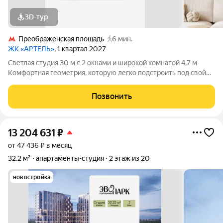
3D-тур
Преображенская площадь
6 мин.
ЖК «АРТЕЛЬ»
, 1 квартал 2027
Светлая студия 30 м с 2 окнами и широкой комнатой 4,7 м
Комфортная геометрия, которую легко подстроить под свой
сценарий жизни Вместительный гардероб 5 м3 2 окна (одно
увеличенное) максимум света и воздуха 2 варианта стильной
Позвонить
отделки Компактно
13 204 631
₽
от 47 436 ₽ в месяц
32,2 м²
апартаменты-студия
2 этаж из 20
новостройка