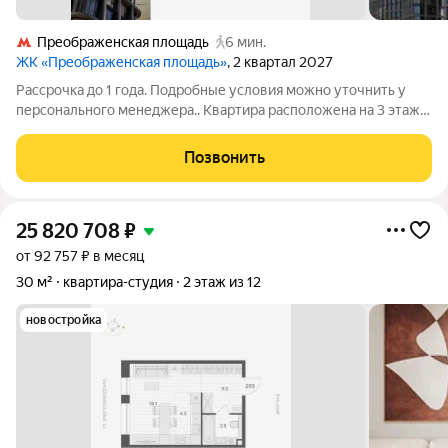
Преображенская площадь
6 мин.
ЖК «Преображенская площадь»
, 2 квартал 2027
Рассрочка до 1 года. Подробные условия можно уточнить у
персонального менеджера.. Квартира расположена на 3 этаже
в жилом комплексе «Преображенская площадь» проекте
премиум-класса на первой линии от метро. Отличная
Позвонить
транспортная доступность - 1 мин.
25 820 708
₽
от 92 757 ₽ в месяц
30 м²
квартира-студия
2 этаж из 12
новостройка