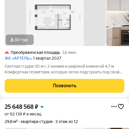
3D-тур
Преображенская площадь
6 мин.
ЖК «АРТЕЛЬ»
, 1 квартал 2027
Светлая студия 30 м с 2 окнами и широкой комнатой 4,7 м
Комфортная геометрия, которую легко подстроить под свой
сценарий жизни Вместительный гардероб 5 м3 2 окна (одно
увеличенное) больше света, воздуха и ощущения простора 2
Позвонить
варианта стильной
25 648 568
₽
от 92 139 ₽ в месяц
29,8 м²
квартира-студия
3 этаж из 12