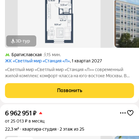
3D-тур
Братиславская
15 мин.
ЖК «Светлый мир «Станция «Л»
, 1 квартал 2027
«Светлый мир «Светлый мир «Станция «Л»» современный
жилой комплекс комфорт-класса на юго-востоке Москвы. В
составе жилого комплекса 5 жилых корпусов,
благоустроенные дворы без машин, детские игровые
Позвонить
комплексы, спортивные площадки и многое другое.
6 962 951
₽
от 25 013 ₽ в месяц
22,3 м²
квартира-студия
2 этаж из 25