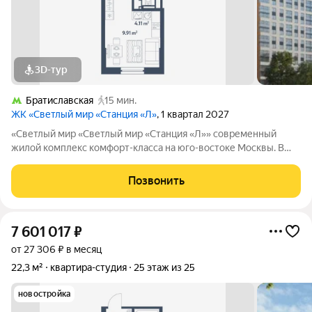
3D-тур
Братиславская
15 мин.
ЖК «Светлый мир «Станция «Л»
, 1 квартал 2027
«Светлый мир «Светлый мир «Станция «Л»» современный
жилой комплекс комфорт-класса на юго-востоке Москвы. В
составе жилого комплекса 5 жилых корпусов,
благоустроенные дворы без машин, детские игровые
Позвонить
комплексы, спортивные площадки и многое другое.
7 601 017
₽
от 27 306 ₽ в месяц
22,3 м²
квартира-студия
25 этаж из 25
новостройка