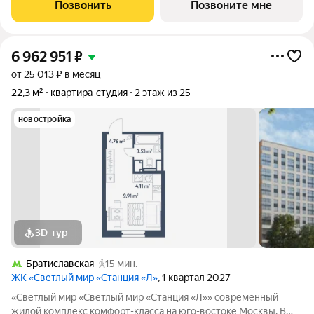
пешком до станции метро «Братиславская» и МЦД «Перерва».
Позвонить
Позвоните мне
11 минут на
6 962 951
₽
от 25 013 ₽ в месяц
22,3 м²
квартира-студия
2 этаж из 25
новостройка
3D-тур
Братиславская
15 мин.
ЖК «Светлый мир «Станция «Л»
, 1 квартал 2027
«Светлый мир «Светлый мир «Станция «Л»» современный
жилой комплекс комфорт-класса на юго-востоке Москвы. В