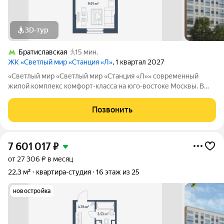
3D-тур
Братиславская
15 мин.
ЖК «Светлый мир «Станция «Л»
, 1 квартал 2027
«Светлый мир «Светлый мир «Станция «Л»» современный
жилой комплекс комфорт-класса на юго-востоке Москвы. В
составе жилого комплекса 5 жилых корпусов,
благоустроенные дворы без машин, детские игровые
Позвонить
комплексы, спортивные площадки и многое другое.
7 601 017
₽
от 27 306 ₽ в месяц
22,3 м²
квартира-студия
16 этаж из 25
новостройка