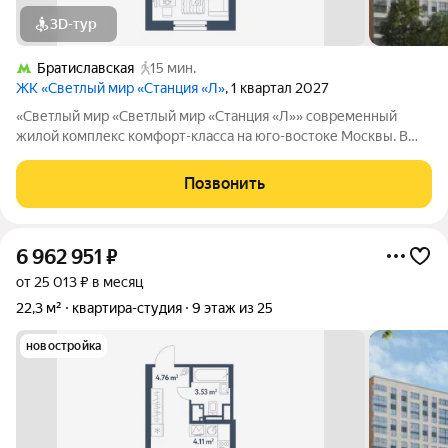
3D-тур
Братиславская
15 мин.
ЖК «Светлый мир «Станция «Л»
, 1 квартал 2027
«Светлый мир «Светлый мир «Станция «Л»» современный
жилой комплекс комфорт-класса на юго-востоке Москвы. В
составе жилого комплекса 5 жилых корпусов,
благоустроенные дворы без машин, детские игровые
Позвонить
комплексы, спортивные площадки и многое другое.
6 962 951
₽
от 25 013 ₽ в месяц
22,3 м²
квартира-студия
9 этаж из 25
новостройка