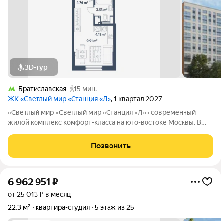
3D-тур
Братиславская
15 мин.
ЖК «Светлый мир «Станция «Л»
, 1 квартал 2027
«Светлый мир «Светлый мир «Станция «Л»» современный
жилой комплекс комфорт-класса на юго-востоке Москвы. В
составе жилого комплекса 5 жилых корпусов,
благоустроенные дворы без машин, детские игровые
Позвонить
комплексы, спортивные площадки и многое другое.
6 962 951
₽
от 25 013 ₽ в месяц
22,3 м²
квартира-студия
5 этаж из 25