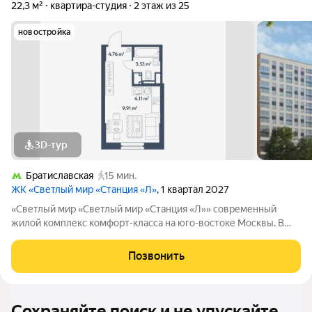
22,3 м²
квартира-студия
2 этаж из 25
новостройка
3D-тур
Братиславская
15 мин.
ЖК «Светлый мир «Станция «Л»
, 1 квартал 2027
«Светлый мир «Светлый мир «Станция «Л»» современный
жилой комплекс комфорт-класса на юго-востоке Москвы. В
составе жилого комплекса 5 жилых корпусов,
благоустроенные дворы без машин, детские игровые
Позвонить
комплексы, спортивные площадки и многое другое.
Сохраняйте поиск и не упускайте