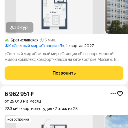
3D-тур
Братиславская
15 мин.
ЖК «Светлый мир «Станция «Л»
, 1 квартал 2027
«Светлый мир «Светлый мир «Станция «Л»» современный
жилой комплекс комфорт-класса на юго-востоке Москвы. В
составе жилого комплекса 5 жилых корпусов,
благоустроенные дворы без машин, детские игровые
Позвонить
комплексы, спортивные площадки и многое другое.
6 962 951
₽
от 25 013 ₽ в месяц
22,3 м²
квартира-студия
7 этаж из 25
новостройка