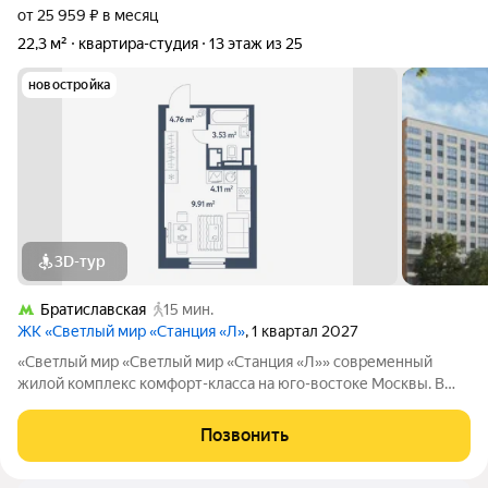
от 25 959 ₽ в месяц
22,3 м²
квартира-студия
13 этаж из 25
новостройка
3D-тур
Братиславская
15 мин.
ЖК «Светлый мир «Станция «Л»
, 1 квартал 2027
«Светлый мир «Светлый мир «Станция «Л»» современный
жилой комплекс комфорт-класса на юго-востоке Москвы. В
составе жилого комплекса 5 жилых корпусов,
благоустроенные дворы без машин, детские игровые
Позвонить
комплексы, спортивные площадки и многое другое.