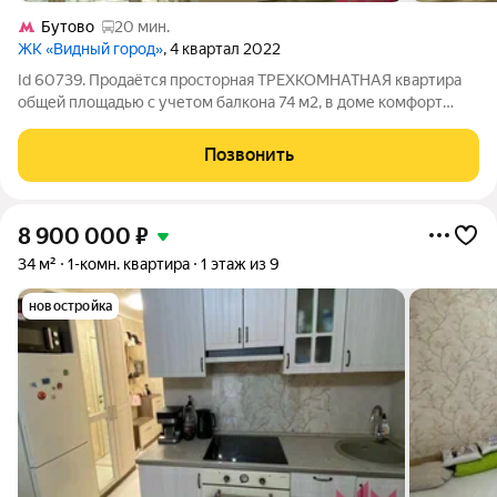
Бутово
20 мин.
ЖК «Видный город»
, 4 квартал 2022
Id 60739. Продаётся просторная ТРЕХКОМНАТНАЯ квартира
общей площадью с учетом балкона 74 м2, в доме комфорт
класса в современном ЖК Видный город. Квартира
располагается на шестом этаже восьмиэтажного дома,
Позвонить
большой балкон, панорамные окна. Развитая
8 900 000
₽
34 м²
1-комн. квартира
1 этаж из 9
новостройка