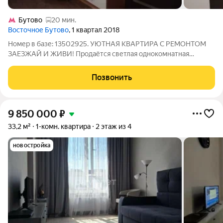
Бутово
20 мин.
Восточное Бутово
, 1 квартал 2018
Номер в базе: 13502925. УЮТНАЯ КВАРТИРА С РЕМОНТОМ
ЗАЕЗЖАЙ И ЖИВИ! Продаётся светлая однокомнатная
квартира 31 м на 16 этаже из 17 отличный вид, тишина и
комфорт без шума улицы. Уже готова для жизни: свежий
Позвонить
ремонт полностью меблирована не
9 850 000
₽
33,2 м²
1-комн. квартира
2 этаж из 4
новостройка