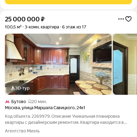
25 000 000
₽
100,5 м²
3-комн. квартира
6 этаж из 17
3D-тур
Бутово
20 мин.
Москва
,
улица Маршала Савицкого
,
24к1
Код объекта: 2269979. Описание Уникальная планировка
квартиры с дизайнерским ремонтом. Квартира находится в
очень зеленом районе , в окружении парков, тихом и
Агентство Миэль
спокойном месте. Квартира идеально подойдёт как для