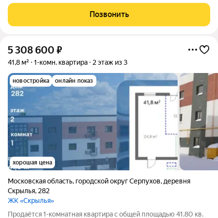
проживания семьи с детьми , так и для
Позвонить
5 308 600
₽
41,8 м²
1-комн. квартира
2 этаж из 3
новостройка
онлайн показ
хорошая цена
Московская область
,
городской округ Серпухов
,
деревня
Скрылья
,
282
ЖК «Скрылья»
Продаётся 1-комнатная квартира с общей площадью 41.80 кв.