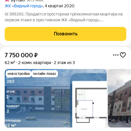
Бутово
19 мин.
ЖК «Видный город»
, 4 квартал 2020
Id 389265. Продаётся просторная трёхкомнатная квартира на
первом этаже в престижном ЖК «Видный город».
Представляем к продаже современную трехкомнатную
квартиру площадью 60 кв. м в одном из самых
Позвонить
привлекательных жилых комплексов г. Видное. Объект
7 750 000
₽
62 м²
2-комн. квартира
2 этаж из 3
новостройка
онлайн показ