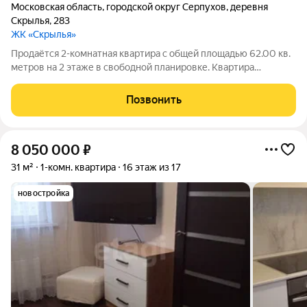
Московская область
,
городской округ Серпухов
,
деревня
Скрылья
,
283
ЖК «Скрылья»
Продаётся 2-комнатная квартира с общей площадью 62.00 кв.
метров на 2 этаже в свободной планировке. Квартира
располагается в жилом комплексе Скрылья в г.о. Серпухов.
Застройщик ООО Флагман. Квартира является первичным
Позвонить
жильем, дом введен в
8 050 000
₽
31 м²
1-комн. квартира
16 этаж из 17
новостройка