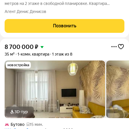
метров на 2 этаже в свободной планировке. Квартира
располагается в жилом комплексе Скрылья в г.о. Серпухов.
Агент Денис Денисов
Застройщик ООО Флагман. Квартира является первичным
жильем, дом введен в
Позвонить
8 700 000
₽
35 м²
1-комн. квартира
1 этаж из 8
новостройка
3D-тур
Бутово
15 мин.