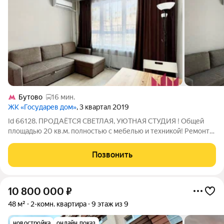
Бутово
16 мин.
ЖК «Государев дом»
, 3 квартал 2019
Id 66128. ПРОДАЁТСЯ СВЕТЛАЯ, УЮТНАЯ СТУДИЯ ! Общей
площадью 20 кв.м. полностью с мебелью и техникой! Ремонт
делали для себя! Район отлично развит: магазины Лента, ТЦ
Карусель, Мираторг, и многие другие, Салоны красоты, аптеки,
Позвонить
детские сады, школа-всё
10 800 000
₽
48 м²
2-комн. квартира
9 этаж из 9
новостройка
онлайн показ