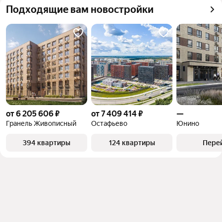
Самый дорогой 
38,95 млн ₽
Подходящие вам новостройки
квадратного метра или площади
объект
от 6 205 606 ₽
от 7 409 414 ₽
—
Гранель Живописный
Остафьево
Юнино
394 квартиры
124 квартиры
Пере