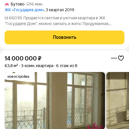
Бутово
16 мин.
ЖК «Государев дом»
, 3 квартал 2019
Id 66039. Продается светлая и уютная квартира в ЖК
"Государев Дом", можно заехать и жить! Продуманная
квартира с совмещённой кухней и гостиной, изолированное
спальное место. Современный дизайнерский ремонт, тёплая
Позвонить
лоджия, совмещённый санузел с
14 000 000
₽
63,8 м²
3-комн. квартира
6 этаж из 8
новостройка