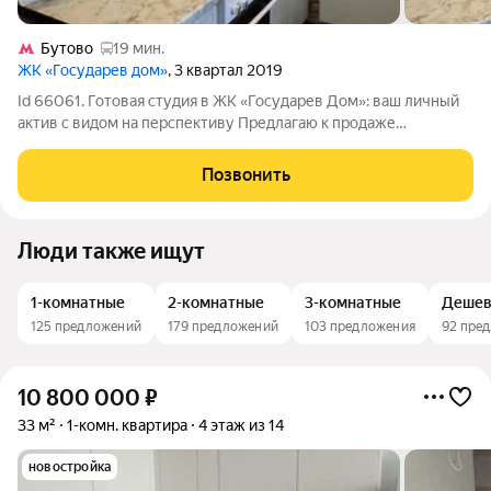
Бутово
19 мин.
ЖК «Государев дом»
, 3 квартал 2019
Id 66061. Готовая студия в ЖК «Государев Дом»: ваш личный
актив с видом на перспективу Предлагаю к продаже
компактную и функциональную студию площадью 18,1 кв. м в
одном из самых узнаваемых жилых комплексов ближнего
Позвонить
Подмосковья «Государев Дом».
Люди также ищут
1-комнатные
2-комнатные
3-комнатные
Деше
125 предложений
179 предложений
103 предложения
92 пре
10 800 000
₽
33 м²
1-комн. квартира
4 этаж из 14
новостройка