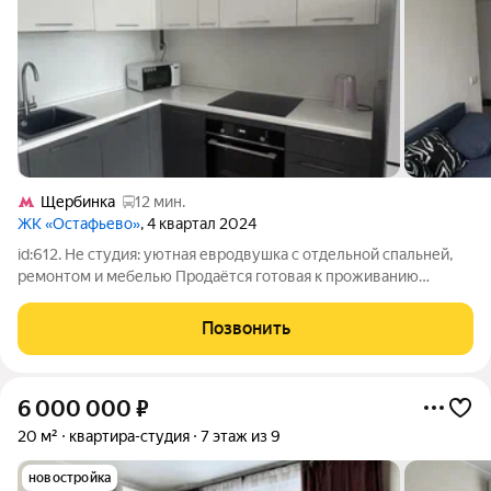
Щербинка
12 мин.
ЖК «Остафьево»
, 4 квартал 2024
id:612. Не студия: уютная евродвушка с отдельной спальней,
ремонтом и мебелью Продаётся готовая к проживанию
евродвушка площадью 33 м в современном жилом квартале
района Щербинка. Главное преимущество квартиры
Позвонить
грамотное зонирование. Здесь есть
6 000 000
₽
20 м²
квартира-студия
7 этаж из 9
новостройка