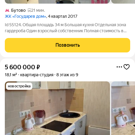
Бутово
21 мин.
ЖК «Государев дом»
, 4 квартал 2017
Id 55124. Общая площадь 34 м Большая кухня Отдельная зона
гардероба Один взрослый собственник Полная стоимость в
договоре Быстрый выход на сделку Застройщик: ГРАНЕЛЬ До
метро на серую ветку Аннино, на транспорте 15-17мин До
Позвонить
МЦД2 бутово, на
5 600 000
₽
18,1 м²
квартира-студия
8 этаж из 9
новостройка