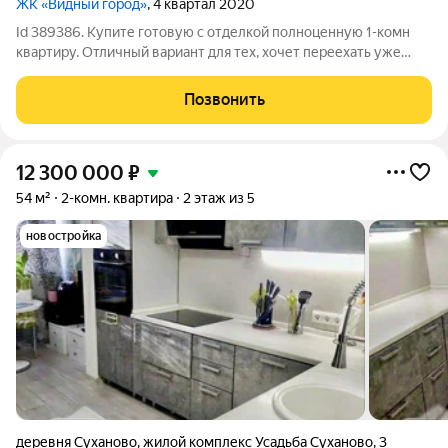
ЖК «Видный город»
, 4 квартал 2020
Id 389386. Купите готовую с отделкой полноценную 1-комн
квартиру. Отличный вариант для тех, хочет переехать уже
сейчас, вопрос по мебели обсуждается индивидуально. За
счет больших окон в ней много естественного солнечного
Позвонить
света. В вашем распоряжении
12 300 000
₽
54 м²
2-комн. квартира
2 этаж из 5
новостройка
деревня Суханово
,
жилой комплекс Усадьба Суханово
,
3