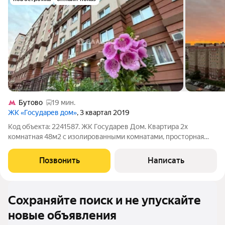
Бутово
19 мин.
ЖК «Государев дом»
, 3 квартал 2019
Код объекта: 2241587. ЖК Государев Дом. Квартира 2х
комнатная 48м2 с изолированными комнатами, просторная
кухня 12м2 с выходом на лоджию. Полностью меблирована и
оборудована. Из окон новой дороги не видно и не слышно. В
Позвонить
Написать
перспективе недалеко от ЖК
Сохраняйте поиск и не упускайте
новые объявления