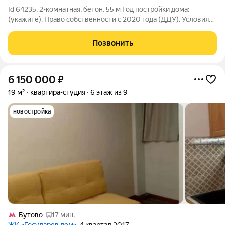
Id 64235. 2-комнатная, бетон, 55 м Год постройки дома:
(укажите). Право собственности с 2020 года (ДДУ). Условия
сделки: Собственников: 4 (мат.капитал не использовался)
Обременений: нет. Прописанных: нет.
Позвонить
6 150 000
₽
19 м²
квартира-студия
6 этаж из 9
новостройка
Бутово
17 мин.