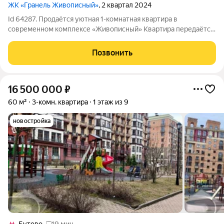
ЖК «Гранель Живописный»
, 2 квартал 2024
Id 64287. Продаётся уютная 1-комнатная квартира в
современном комплексе «Живописный» Квартира передаётся
без отделки. Это огромный плюс для тех, кто ценит своё
пространство: вы сможете реализовать любые дизайн-
Позвонить
проекты, сделать ремонт «под себя» и
16 500 000
₽
60 м²
3-комн. квартира
1 этаж из 9
новостройка