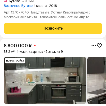
Бутово
20 мин.
Восточное Бутово
, 1 квартал 2018
Арт. 137077040 Представьте: Уютная Квартира Рядом с
Москвой Ваша Мечта Становится Реальностью! Ищете
идеальное место для жизни, где можно дышать свежим
воздухом, но при этом быстро добираться до Москвы?!
Позвонить
Продается ИДЕАЛЬНАЯ 1-комнатная квартира:
8 800 000
₽
33,2 м²
1-комн. квартира
9 этаж из 9
новостройка