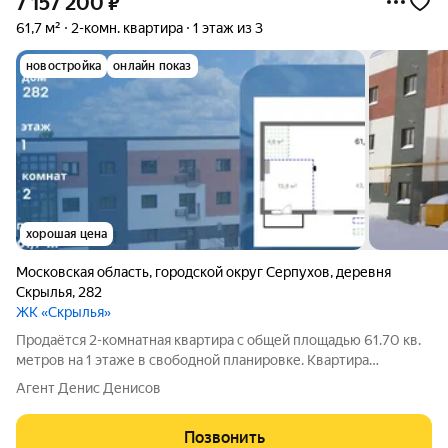
7 157 200
₽
61,7 м²
2-комн. квартира
1 этаж из 3
новостройка
онлайн показ
хорошая цена
Московская область
,
городской округ Серпухов
,
деревня
Скрылья
,
282
ЖК «Скрылья»
Продаётся 2-комнатная квартира с общей площадью 61.70 кв.
метров на 1 этаже в свободной планировке. Квартира
располагается в жилом комплексе Скрылья в г.о. Серпухов.
Агент Денис Денисов
Застройщик ООО Флагман. Квартира является первичным
жильем, дом введен в
Позвонить