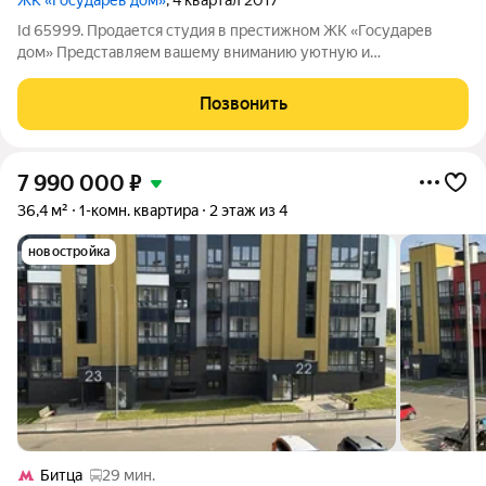
ЖК «Государев дом»
, 4 квартал 2017
Id 65999. Продается студия в престижном ЖК «Государев
дом» Представляем вашему вниманию уютную и
функциональную студию площадью 19 м на шестом этаже
современного жилого комплекса. Это не просто квартира, а
Позвонить
полностью готовое к комфортной жизни
7 990 000
₽
36,4 м²
1-комн. квартира
2 этаж из 4
новостройка
Битца
29 мин.