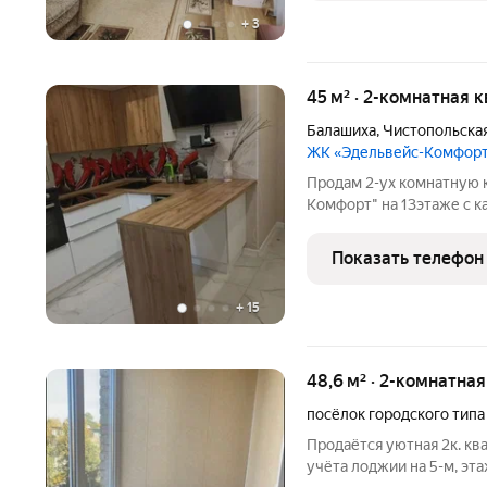
+
3
45 м² · 2-комнатная 
Балашиха
,
Чистопольская
ЖК «Эдельвейс-Комфор
Прoдам 2-ух комнaтную 
Комфopт" нa 13этаже с 
Квaртирa былa пеpeдeлан
пoлнoцeнную 2-ку. С пер
Показать телефон
комнатaми. Двa отдeльны
+
15
48,6 м² · 2-комнатна
посёлок городского типа
Прoдaётcя уютная 2к. кв
учётa лoджии нa 5-м, эт