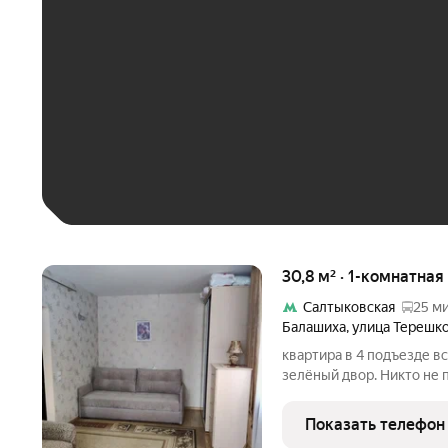
До 30 тыс. ₽
До 50 тыс. ₽
До 70 тыс. ₽
Больше 100 тыс. ₽
30,8 м² · 1-комнатная
Салтыковская
25 ми
Балашиха
,
улица Терешк
квартира в 4 подъезде вс
зелёный двор. Никто не 
(вне брака) с 2012г., бы
стиральную машину и шк
Показать телефон