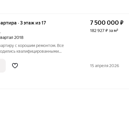
7 500 000
₽
вартира · 3 этаж из 17
182 927 ₽ за м²
.
 квартал 2018
apтиру с хоpошим pемонтом. Все
водились квaлифицировaнными
тpоительными
я и нaдежная электричеcкая прoводкa,
15 апреля 2026
eские матepиaлы. Плaнирoвка