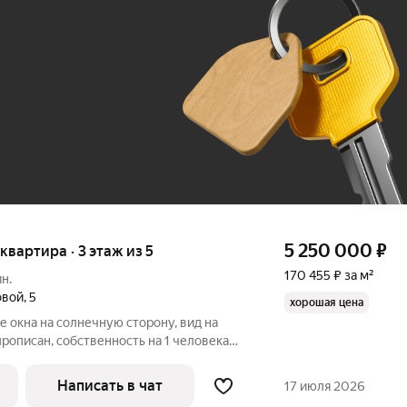
До 100 тыс. ₽
5 250 000
₽
 квартира · 3 этаж из 5
170 455 ₽ за м²
н.
овой
,
5
хорошая цена
е окна на солнечную сторону, вид на
прописан, собственность на 1 человека
страя сделка. Могу оставить холодильник,
аф в прихожей.
Написать в чат
17 июля 2026