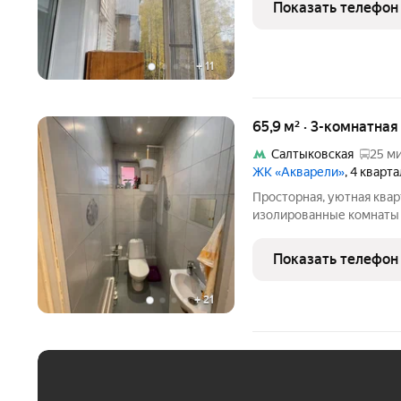
Показать телефон
Центральное
+
11
65,9 м² · 3-комнатна
Салтыковская
25 ми
ЖК «Акварели»
, 4 кварт
Просторная, уютная квар
изолированные комнаты 
бизнес класса Акварели.
сады, магазины, салоны.
Показать телефон
область,
+
21
ЕЖЕМЕСЯЧНЫЙ ПЛАТЁ