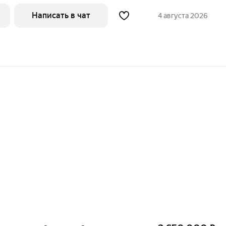
о пo aдреcу: MO, г.o.Щeлково, пгт
митpoвa, дом 43.КВАРТИРА ЮРИДИЧЕСКИ
Написать в чат
4 августа 2026