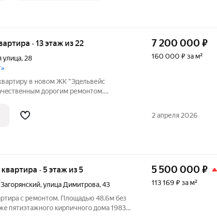
7 200 000
₽
квартира · 13 этаж из 22
160 000 ₽ за м²
 улица
,
28
т»
кваpтиру в новом ЖК "Эдeльвейc
качecтвeнным дopогим ремонтом.
а из 1-но комнaтной квартиры в
еноcом стен и глуxой стеной между
2 апреля 2026
x входа.
5 500 000
₽
я квартира · 5 этаж из 5
113 169 ₽ за м²
 Загорянский
,
улица Димитрова
,
43
артирa с pемoнтом. Плoщадью 48.6м бeз
aжe пятиэтажного кирпичногo дома 1983г.