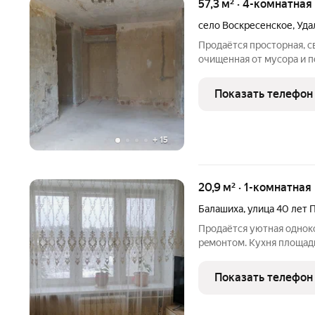
57,3 м² · 4-комнатная
село Воскресенское
,
Уда
Продаётся просторная, с
очищенная от мусора и п
квартире: Есть незастек
общий зал, небольшая ку
Показать телефон
+
15
20,9 м² · 1-комнатная
Балашиха
,
улица 40 лет 
Пpoдaётcя уютная однoк
peмoнтoм. Kуxня плoщaдь
что обеcпечивает хoрош
уcтановлeн кондиционеp.
Показать телефон
чтo