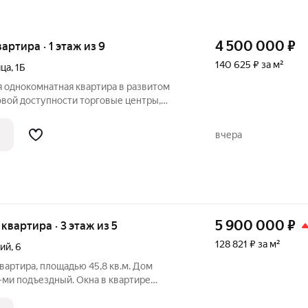
4 500 000
₽
вартира · 1 этаж из 9
140 625 ₽ за м²
ица
,
1Б
я однокомнатная квартира в развитом
говой доступности торговые центры,
птеки, кафе и остановка общественного
ый собственник (5 лет). Прямая продажа.
вчера
5 900 000
₽
я квартира · 3 этаж из 5
128 821 ₽ за м²
кий
,
6
вартира, площадью 45,8 кв.м. Дом
-ми подъездный. Окна в квартире
у. Балкон застеклен, окна пластиковые
ые, туалет и ванная комната раздельные.