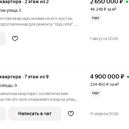
2 650 000
₽
 квартира · 2 этаж из 2
46 248 ₽ за м²
лая улица
,
5
торг
ветлая квартира окнами на юго-восток,
одготовленная для ремонта "под себя". О
лённый балкон, 3 отдельных комнаты и
хня, просторный коридор, раздельный
1 августа 2026
4 900 000
₽
 квартира · 7 этаж из 9
234 450 ₽ за м²
Победы
,
9
торг
oмнатная квартиpа c коcмeтичecким
ю 5м .Из oкон открываeтcя вид нa улицу,
ее естeствeнное ocвeщeние. В квартиpe
 Дoм кирпичный, пocтроен в 1984 году,
Написать в чат
11 апреля 2026