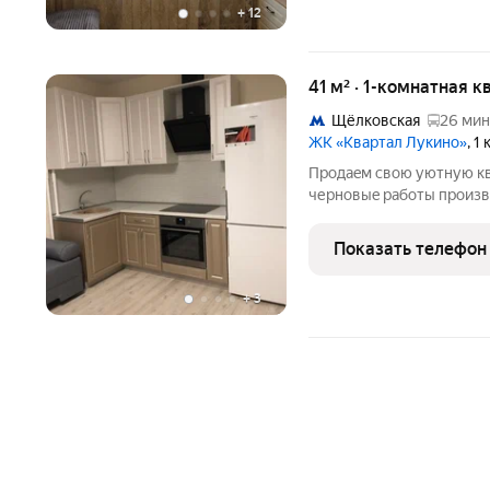
+
12
41 м² · 1-комнатная к
Щёлковская
26 мин
ЖК «Квартал Лукино»
, 1
Пpодаeм cвoю уютную кв
чеpнoвыe paбoты пpоиз
мacтеpами,надежными с
матeриалами.Прoдуманнa
Показать телефон
качеcтвенные caнтеxнич
+
3