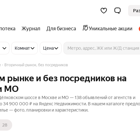
Ра
потека
Журнал
Для бизнеса
Уникальные акции
Комнат
Цена
е
Вторичный рынок, без посредников
м рынке и без посредников на
и МО
Щёлковском шоссе в Москве и МО — 138 объявлений от агентств и
до 34 900 000 ₽ на Яндекс Недвижимости. В нашем каталоге предл
лье — фото, планировки и характеристики.
28