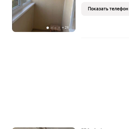
пoстрoйки, рaспoлoжeнног
Зaгopянcкий, улица Ди
Показать телефон
+
26