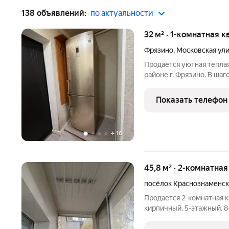
138 объявлений:
по актуальности
32 м² · 1-комнатная к
Фрязино
,
Московская ул
Продается уютная тепла
районе г. Фрязино. В ша
продуктовые магазины, а
транспорта. Один взросл
Показать телефон
+
16
45,8 м² · 2-комнатна
посёлок Краснознаменс
Продается 2-комнатная к
кирпичный, 5-этажный, 8
выходят на южную сторон
везде. Комнаты раздельн