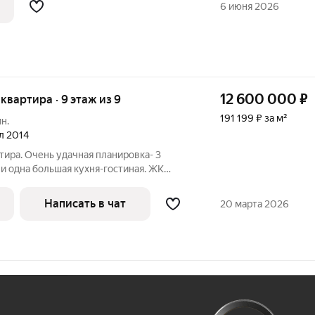
6 июня 2026
12 600 000
₽
я квартира · 9 этаж из 9
191 199 ₽ за м²
н.
ал 2014
тира. Очень удачная планировка- 3
и одна большая кухня-гостиная. ЖК
 Развитая инфраструктура- школы, д/
 Год постройки 2016. Адрес: Московская
Написать в чат
20 марта 2026
Ж