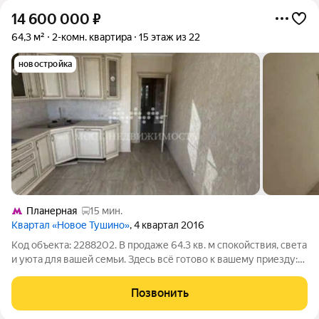
14 600 000
₽
64,3 м²
2-комн. квартира
15 этаж из 22
новостройка
Планерная
15 мин.
Квартал «Новое Тушино»
, 4 квартал 2016
Код объекта: 2288202. В продаже 64.3 кв. м спокойствия, света
и уюта для вашей семьи. Здесь всё готово к вашему приезду:
Просторная кухня-гостиная с большими окнами идеальное
место для встреч. Две изолированные комнаты со светлыми
Позвонить
стенами (никаких