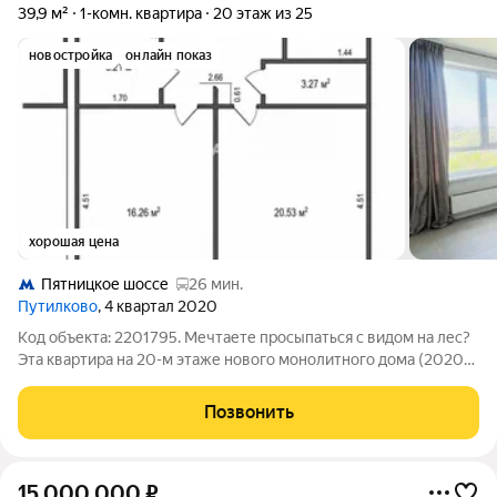
39,9 м²
1-комн. квартира
20 этаж из 25
новостройка
онлайн показ
хорошая цена
Пятницкое шоссе
26 мин.
Путилково
, 4 квартал 2020
Код объекта: 2201795. Мечтаете просыпаться с видом на лес?
Эта квартира на 20-м этаже нового монолитного дома (2020
г.) подарит вам ощущение полёта. Глядя из окна на бескрайние
просторы Митинского леса, забываешь о суете мегаполиса.
Позвонить
Внутри
15 000 000
₽