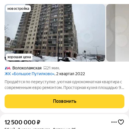
новостройка
хорошая цена
Волоколамская
21 мин.
ЖК «Большое Путилково»
, 2 квартал 2022
Продаётся по переуступке .уютная однокомнатная квартира с
современным евро ремонтом. Просторная кухня площадью 9
м идеально подходит для кулинарных экспериментов. Высокие
потолки 3 метра создают ощущение простора и свободы. Окна
Позвонить
выходят на улицу,
12 500 000
₽