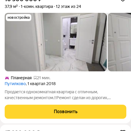
37,9 м²
1-комн. квартира
12 этаж из 24
новостройка
Планерная
21 мин.
Путилково
, 1 квартал 2018
Продается однокомнатная квартира с отличным,
качественным ремонтом.!!Ремонт сделан из дорогих,
импортных материалов (ремонт делали для себя ).Квартира
очень светлая и уютная. Большая кухня 11 м.кв. комната 17 кв.м.
Позвонить
,большой застекленный балкон. В