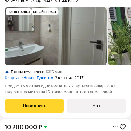
42 м²
1-комн. квартира
15 этаж из 22
новостройка
онлайн показ
Пятницкое шоссе
15 мин.
Квартал «Новое Тушино»
, 3 квартал 2017
Продаётся уютная однокомнатная квартира площадью 42
квадратных метра на 15 этаже монолитного дома новой
постройки (2017 год), расположенного в живописном районе
городского округа Красногорск по адресу: пгт Путилково,
Позвонить
Чат
Новотушинская улица, 2. Жилая
10 200 000
₽