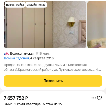
новостройка
онлайн показ
Волоколамская
16 мин.
Дом на Садовой
, 4 квартал 2016
Продаётся светлая евро-двушка 46.6 м в Московская
область),Красногорский район . ул. Путилковское шоссе, д. 4,
корп. 2. Общая площадь: 46.6 м. Планировка: евро-планировка
просторная кухня-гостиная 20 м и отдельная спальня 15 м.
Позвонить
Этаж 17 никто не
7 657 752
₽
34 м²
1-комн. квартира
6 этаж из 25