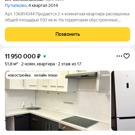
Путилково
, 4 квартал 2014
Арт. 136814344 Продается 2-х комнатная квартира-распашонка
общей площадью 59,1 кв.м. На территории обустроенные
детские игровые площадки и зоны для прогулок, множество
магазинов: Мираторг, ВкусВилл, Пятерочка. Рядом находятся:
Позвонить
школа, детский сад,
11 950 000
₽
51,8 м²
2-комн. квартира
2 этаж из 17
новостройка
онлайн показ