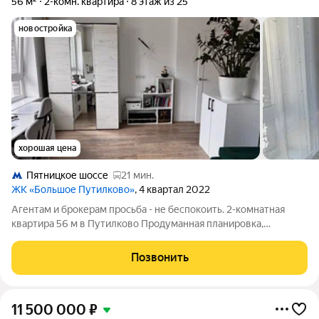
56 м²
2-комн. квартира
8 этаж из 25
новостройка
хорошая цена
Пятницкое шоссе
21 мин.
ЖК «Большое Путилково»
, 4 квартал 2022
Агентам и брокерам просьба - не беспокоить. 2-комнатная
квартира 56 м в Путилково Продуманная планировка,
чистовой ремонт, мебель и техника Адрес: Московская
область, Путилково, Просторная улица, 16 Здесь собралось то,
Позвонить
что ценят люди с быстрым ритмом
11 500 000
₽