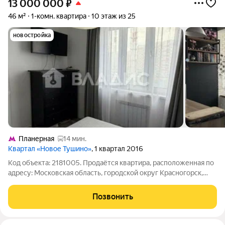
13 000 000
₽
46 м²
1-комн. квартира
10 этаж из 25
новостройка
Планерная
14 мин.
Квартал «Новое Тушино»
, 1 квартал 2016
Код объекта: 2181005. Продаётся квартира, расположенная по
адресу: Московская область, городской округ Красногорск,
ПГТ Путилково, Новотушинская улица, 4. Квартира находится
на 10 этаже 25-этажного монолитного дома, построенного в
Позвонить
2016 году. Высокие