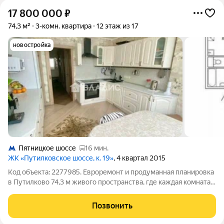
17 800 000
₽
74,3 м²
3-комн. квартира
12 этаж из 17
новостройка
Пятницкое шоссе
16 мин.
ЖК «Путилковское шоссе, к. 19»
, 4 квартал 2015
Код объекта: 2277985. Евроремонт и продуманная планировка
в Путилково 74,3 м живого пространства, где каждая комната
сохраняет приватность и при этом ощущается свобода
благодаря потолкам 2,8 м и правильным пропорциям.
Позвонить
Утренний свет на кухне 13 м