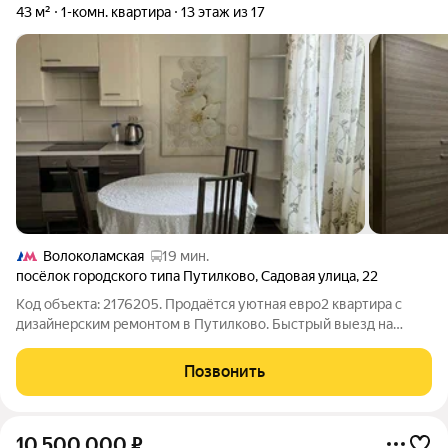
43 м²
1-комн. квартира
13 этаж из 17
Волоколамская
19 мин.
посёлок городского типа Путилково
,
Садовая улица
,
22
Код объекта: 2176205. Продаётся уютная евро2 квартира с
дизайнерским ремонтом в Путилково. Быстрый выезд на
МКАД Общая площадь 43 м2, расположена на 13м этаже
17этажного монолитно-кирпичного дома. Что внутри: свежий
Позвонить
дизайнерский ремонт; кухня от
10 500 000
₽