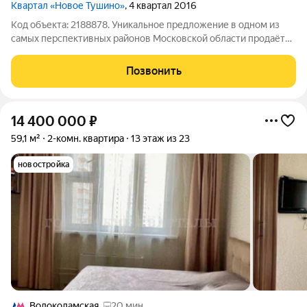
Квартал «Новое Тушино»
, 4 квартал 2016
Код объекта: 2188878. Уникальное предложение в одном из
самых перспективных районов Московской области продаётся
уютная и просторная 1-комнатная квартира в посёлке
городского типа Путилково, на улице Новотушинская.
Позвонить
Квартира расположена на 8-м этаже
14 400 000
₽
59,1 м²
2-комн. квартира
13 этаж из 23
новостройка
Волоколамская
20 мин.