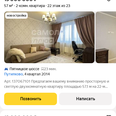
57 м²
2-комн. квартира
22 этаж из 23
новостройка
Пятницкое шоссе
23 мин.
Путилково
, 4 квартал 2014
Арт. 137067101 Предлагаем вашему вниманию просторную и
светлую двухкомнатную квартиру площадью 57,1 м на 22-м
этаже современного жилого комплекса в Путилково. Только
для вас действует ипотека под 12.25%. Жилая зона занимает 33
Позвонить
Написать
м, кухня 11 м,