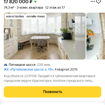
17 820 000
₽
74,3 м²
3-комн. квартира
12 этаж из 17
новостройка
онлайн показ
Пятницкое шоссе
16 мин.
ЖК «Путилковское шоссе, к. 19»
, 4 квартал 2015
Код объекта: 2231158. Продаётся трёхкомнатная квартира в
городском округе Красногорск, посёлок городского типа
Путилково, дом 24. Квартира расположена на 12 этаже 17-
этажного панельного дома, построенного в 2017 году. Общая
Позвонить
площадь квартиры