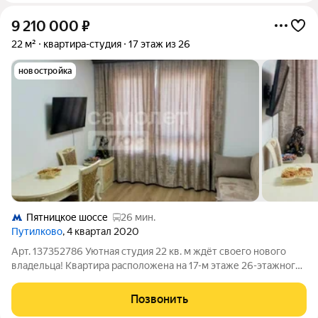
9 210 000
₽
22 м²
квартира-студия
17 этаж из 26
новостройка
Пятницкое шоссе
26 мин.
Путилково
, 4 квартал 2020
Арт. 137352786 Уютная студия 22 кв. м ждёт своего нового
владельца! Квартира расположена на 17-м этаже 26-этажного
современного дома отличный вид и минимум уличного шума.
Особенности объекта:современный евроремонт: всё сделано
Позвонить
со вкусом и с