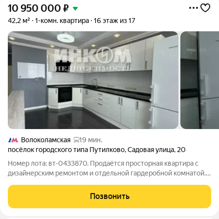
10 950 000
₽
42,2 м²
1-комн. квартира
16 этаж из 17
Волоколамская
19 мин.
посёлок городского типа Путилково
,
Садовая улица
,
20
Номер лота: вт-0433870. Продаётся просторная квартира с
дизайнерским ремонтом и отдельной гардеробной комнатой.
Удобная локация: от м. Планерная автобусная остановка
находится в минуте ходьбы. Транспорт ходит часто, ожидать
Позвонить
не приходится. Остановка