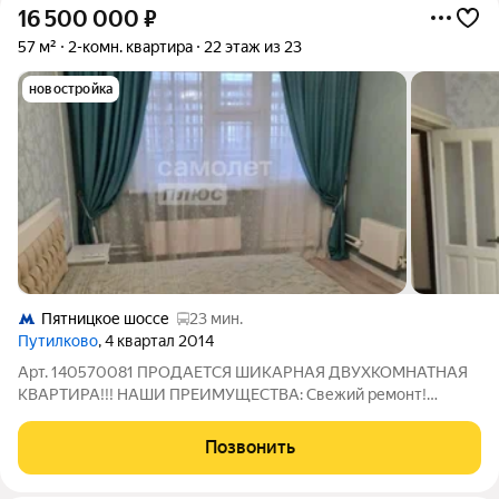
16 500 000
₽
57 м²
2-комн. квартира
22 этаж из 23
новостройка
Пятницкое шоссе
23 мин.
Путилково
, 4 квартал 2014
Арт. 140570081 ПРОДАЕТСЯ ШИКАРНАЯ ДВУХКОМНАТНАЯ
КВАРТИРА!!! НАШИ ПРЕИМУЩЕСТВА: Свежий ремонт!
Быстрый выезд на МКАД!!! О КВАРТИРЕ: -Мебель и техника
остаются! -Свежий ремонт, заезжай и живи! -Кухня выполнена
Позвонить
по индивидуальному проекту, оборудована