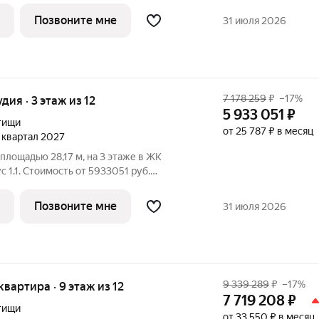
рорайон реализуется по концепции
Позвоните мне
31 июля 2026
7 178 259
₽
–17%
удия · 3 этаж из 12
5 933 051
₽
тищи
от 25 787 ₽ в месяц
4 квартал 2027
площадью 28,17 м, на 3 этаже в ЖК
имость от 5933051 руб.
ланировка односторонняя, окна на улицу.
н реализуется по концепции
Позвоните мне
31 июля 2026
9 339 289
₽
–17%
 квартира · 9 этаж из 12
7 719 208
₽
тищи
от 33 550 ₽ в месяц