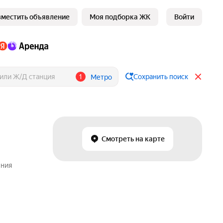
зместить объявление
Моя подборка ЖК
Войти
1
Сохранить поиск
Метро
Смотреть на карте
ения