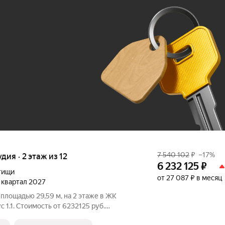
Ж
До 100 тыс. ₽
7 540 102
₽
–17%
удия · 2 этаж из 12
6 232 125
₽
тищи
от 27 087 ₽ в месяц
4 квартал 2027
площадью 29,59 м, на 2 этаже в ЖК
имость от 6232125 руб.
анировка угловая, окна во двор.