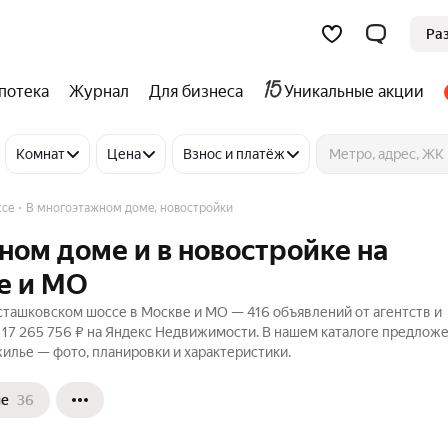
Ра
потека
Журнал
Для бизнеса
Уникальные акции
Комнат
Цена
Взнос и платёж
ссе
В многоэтажном доме, новостройки
ном доме и в новостройке на
е и МО
сташковском шоссе в Москве и МО — 416 объявлений от агентств и
о 17 265 756 ₽ на Яндекс Недвижимости. В нашем каталоге предлож
жилье — фото, планировки и характеристики.
ые
36