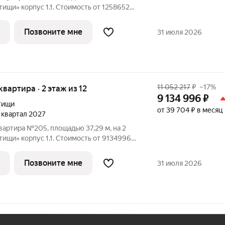
корпус 1.1. Стоимость от 12586528
, планировка односторонняя, окна на
рорайон реализуется по концепции
Позвоните мне
31 июля 2026
11 052 217
₽
–17%
 квартира · 2 этаж из 12
9 134 996
₽
тищи
от 39 704 ₽ в месяц
4 квартал 2027
вартира №205, площадью 37,29 м, на 2
корпус 1.1. Стоимость от 9134996
, планировка односторонняя, окна во
орайон реализуется по концепции
Позвоните мне
31 июля 2026