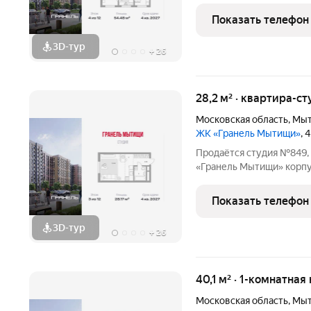
улицу. Современный мик
Показать телефон
комплексного
3D-тур
+
26
28,2 м² · квартира-ст
Московская область
,
Мы
ЖК «Гранель Мытищи»
, 
Продаётся студия №849, 
«Гранель Мытищи» корпус 1.1. Сто
Квартира без отделки, п
Современный микрорайо
Показать телефон
комплексного развития
3D-тур
+
26
40,1 м² · 1-комнатная
Московская область
,
Мы