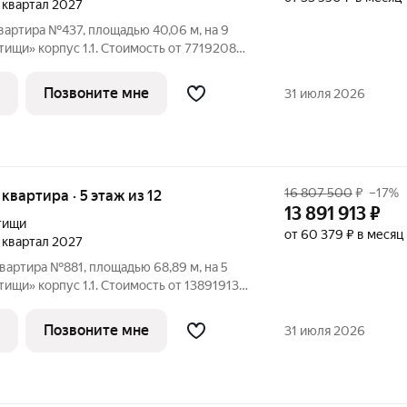
4 квартал 2027
вартира №437, площадью 40,06 м, на 9
корпус 1.1. Стоимость от 7719208
ки, планировка односторонняя, окна во
орайон реализуется по концепции
Позвоните мне
31 июля 2026
16 807 500
₽
–17%
 квартира · 5 этаж из 12
13 891 913
₽
тищи
от 60 379 ₽ в месяц
4 квартал 2027
вартира №881, площадью 68,89 м, на 5
корпус 1.1. Стоимость от 13891913
и, планировка угловая, окна во двор.
н реализуется по концепции
Позвоните мне
31 июля 2026