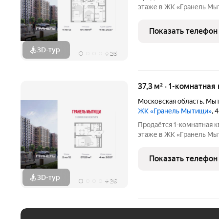
этаже в ЖК «Гранель Мытищи» 
руб. Квартира с отделкой
улицу. Современный мик
Показать телефон
комплексного
3D-тур
+
26
37,3 м² · 1-комнатная
Московская область
,
Мы
ЖК «Гранель Мытищи»
, 
Продаётся 1-комнатная к
этаже в ЖК «Гранель Мытищи» 
руб. Квартира с отделкой
двор. Современный микр
Показать телефон
комплексного
3D-тур
+
26