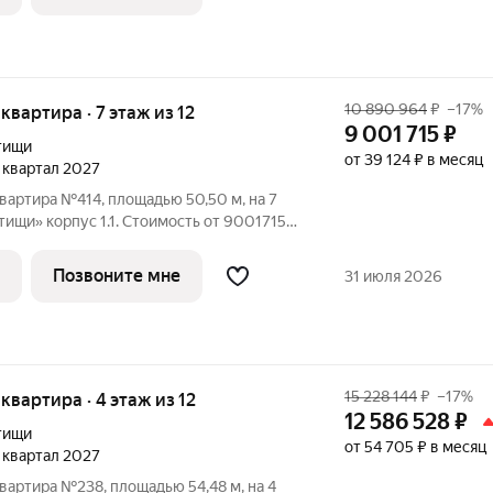
10 890 964
₽
–17%
 квартира · 7 этаж из 12
9 001 715
₽
тищи
от 39 124 ₽ в месяц
4 квартал 2027
вартира №414, площадью 50,50 м, на 7
корпус 1.1. Стоимость от 9001715
и, планировка односторонняя, окна на
рорайон реализуется по концепции
Позвоните мне
31 июля 2026
15 228 144
₽
–17%
 квартира · 4 этаж из 12
12 586 528
₽
тищи
от 54 705 ₽ в месяц
4 квартал 2027
вартира №238, площадью 54,48 м, на 4