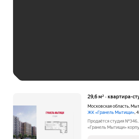
ЕЖЕМЕСЯЧНЫЙ ПЛАТЁ
До 30 тыс. ₽
До 50 тыс. ₽
До 70 тыс. ₽
Больше 100 тыс. ₽
29,6 м² · квартира-ст
Московская область
,
Мы
ЖК «Гранель Мытищи»
, 
Продаётся студия №346, 
«Гранель Мытищи» корпус 1.1. Сто
Квартира без отделки, пл