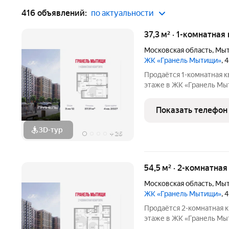
416 объявлений:
по актуальности
37,3 м² · 1-комнатная
Московская область
,
Мы
ЖК «Гранель Мытищи»
, 
Продаётся 1-комнатная к
этаже в ЖК «Гранель Мытищи» 
руб. Квартира с отделкой
улицу. Современный мик
Показать телефон
комплексного
3D-тур
+
26
54,5 м² · 2-комнатная
Московская область
,
Мы
ЖК «Гранель Мытищи»
, 
Продаётся 2-комнатная к
этаже в ЖК «Гранель Мытищи» 
руб. Квартира с отделкой