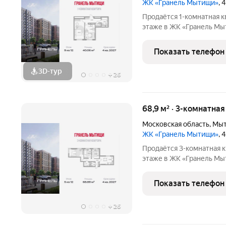
ЖК «Гранель Мытищи»
, 
Продаётся 1-комнатная к
этаже в ЖК «Гранель Мытищи» 
руб. Квартира без отдел
двор. Современный микр
Показать телефон
комплексного
3D-тур
+
26
68,9 м² · 3-комнатная
Московская область
,
Мы
ЖК «Гранель Мытищи»
, 
Продаётся 3-комнатная к
этаже в ЖК «Гранель Мытищи» 
руб. Квартира без отделк
Современный микрорайо
Показать телефон
комплексного
+
26