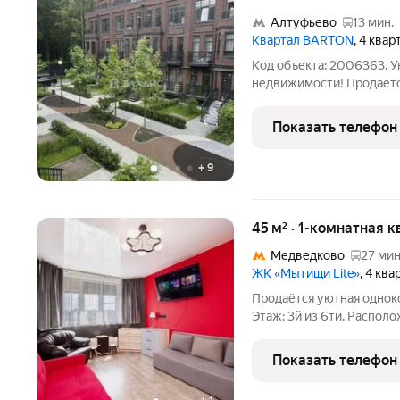
Алтуфьево
13 мин.
Квартал BARTON
, 4 квар
Код объекта: 2006363. 
недвижимости! Продаётс
живописном и экологиче
Жилой комплекс клубного
Показать телефон
аналогов в данной локац
+
9
45 м² · 1-комнатная к
Медведково
27 мин
ЖК «Мытищи Lite»
, 4 кв
Продаётся уютная одноко
Этаж: 3й из 6ти. Распол
рассмотреть вариант по
однокомнатной квартиры в с
Показать телефон
сочетание городской