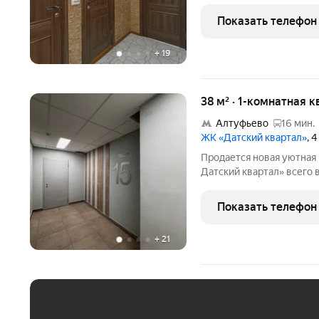
квадратных метров, при 
метров. Для тех, кому в
Показать телефон
вариант. Квартира
+
19
38 м² · 1-комнатная к
Алтуфьево
16 мин.
ЖК «Датский квартал»
, 
Продается новая уютная 
Датский квартал» всего 
на МКАД. Добраться до 
Медведково, Алтуфьево м
Показать телефон
маршрутный автобус, та
+
21
ЕЖЕМЕСЯЧНЫЙ ПЛАТЁ