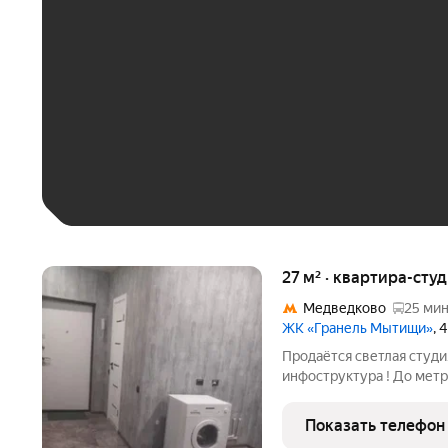
До 30 тыс. ₽
До 50 тыс. ₽
До 70 тыс. ₽
Больше 100 тыс. ₽
27 м² · квартира-студ
Медведково
25 мин
ЖК «Гранель Мытищи»
, 
Продаётся светлая студи
инфоструктура ! До метр
развязки дороги ! Прекра
Показать телефон