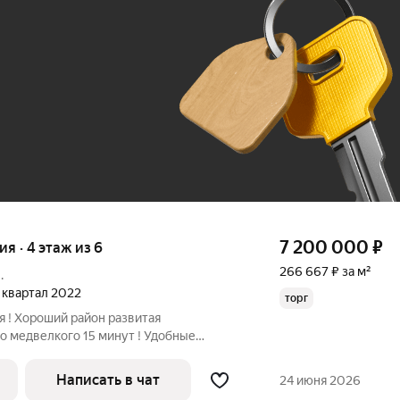
До 100 тыс. ₽
7 200 000
₽
ия · 4 этаж из 6
266 667 ₽ за м²
.
4 квартал 2022
торг
я ! Хороший район развитая
о медвелкого 15 минут ! Удобные
сный ремонт делали для себя ! Звоните !
Написать в чат
24 июня 2026