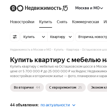
Москва и МО
Новостройки
Купить
Снять
Коммерческая
И
Купить
Квартиру
Вторичка, новост
Недвижимость в Москве и МО
Купить
Квартира
Осташковское шо
Купить квартиру с мебелью н
Купить квартиру с мебелью на Осташковском шоссе в Москве
цене от 5 700 000 ₽ до 25 000 000 ₽ на Яндекс Недвижимос
новостройках и вторичном жилье — фото, планировки и хара
Во вторичке
44
С евроремонтом
25
Эконом к
44 объявления:
по актуальности