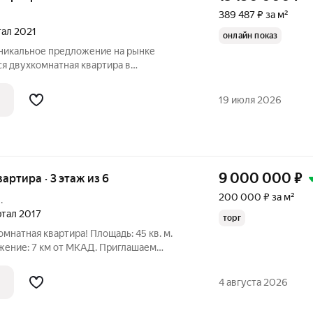
389 487 ₽ за м²
тал 2021
онлайн показ
Уникальное предложение на рынке
я двухкомнатная квартира в
ски чистом районе Московской области!
 типа "Бартон" по сути не имеет
19 июля 2026
ии,
9 000 000
₽
вартира · 3 этаж из 6
200 000 ₽ за м²
.
артал 2017
торг
мнатная квартира! Площадь: 45 кв. м.
ожение: 7 км от МКАД. Приглашаем
купки светлой и функциональной
овременном ЖК идеальное
4 августа 2026