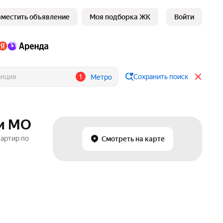
зместить объявление
Моя подборка ЖК
Войти
1
Сохранить поиск
Метро
 и МО
вартир по
Смотреть на карте