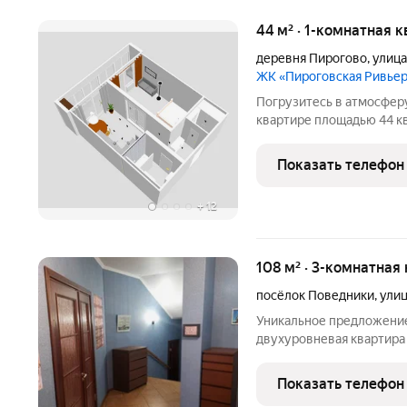
44 м² · 1-комнатная 
деревня Пирогово
,
улица
ЖК «Пироговская Ривье
Погрузитесь в атмосферу
квартире площадью 44 кв
качественный ремонт и 
идеальным местом для ж
Показать телефон
вид на
+
12
108 м² · 3-комнатная
посёлок Поведники
,
улиц
Уникальное предложение
двухуровневая квартира
прекрасной экологией! К
этажного дома на закры
Показать телефон
Мытищинского района.О