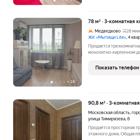
+
1
78 м² · 3-комнатная 
Медведково
28 мин
ЖК «Мытищи Lite»
, 4 кв
Продается трехкомнатна
монолитно-кирпичном до
Просторная кухня площа
и принимать гостей, об
Показать телефон
техникой. В квартире сд
+
26
90,8 м² · 3-комнатна
Московская область
,
гор
улица Тимирязева
,
8
Продаётся просторная тр
этажного дома. Общая п