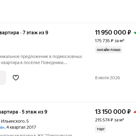
11 950 000
₽
квартира · 7 этаж из 9
175 735 ₽ за м²
онлайн показ
Уникальное предложение в подмосковных
 квартира в посёлке Поведники,
я семей и ценителей комфортного жилья.
 квартира площадью 68 кв. м на седьмом
8 июля 2026
13 150 000
₽
вартира · 5 этаж из 9
215 574 ₽ за м²
 Ильинского
,
5
ра»
, 4 квартал 2017
торг
натная квартира в ЖК "Пироговская