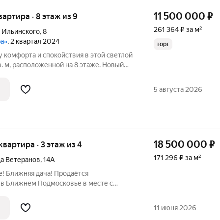
11 500 000
₽
квартира · 8 этаж из 9
261 364 ₽ за м²
 Ильинского
,
8
ра»
, 2 квартал 2024
торг
 комфорта и спокойствия в этой светлой
. м, расположенной на 8 этаже. Новый
продуманный интерьер делают ее
изни. Из окон открывается потрясающий
5 августа 2026
18 500 000
₽
 квартира · 3 этаж из 4
171 296 ₽ за м²
а Ветеранов
,
14А
! Ближняя дача! Продаётся
 в Ближнем Подмосковье в месте с
вартира расположена на 3 этаже 4
той территории поселка Поведники
11 июня 2026
бщая площадь