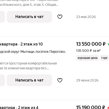
а Ильинского, дом 5, этаж 5. Общая
ров, просторная кухня - 12 метров,
ната 2 -20 метров, прихожая - 6 метров,
Написать в чат
23 мая 2026
13 550 000
₽
 квартира · 2 этаж из 10
135 500 ₽ за м²
одской округ Мытищи
,
посёлок Пирогово
,
хорошая цена
торг
аётся просторная комфортабельная
я 3х комнатная квартира без
нолитно кирпичный 2008 года
ь без учёта остекленной лоджии 96.5 кв
Написать в чат
29 июня 2026
я. В
15 190 000
₽
квартира · 2 этаж из 4