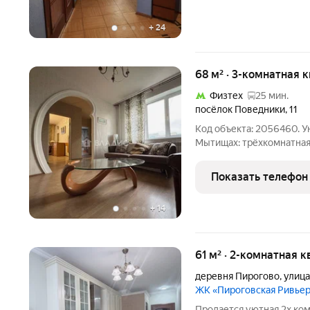
+
24
68 м² · 3-комнатная 
Физтех
25 мин.
посёлок Поведники
,
11
Код объекта: 2056460. 
Мытищах: трёхкомнатная
идеально подходящая дл
Продаётся трёхкомнатная
Показать телефон
этаже
+
14
61 м² · 2-комнатная к
деревня Пирогово
,
улица
ЖК «Пироговская Ривье
Продается уютная 2х ком