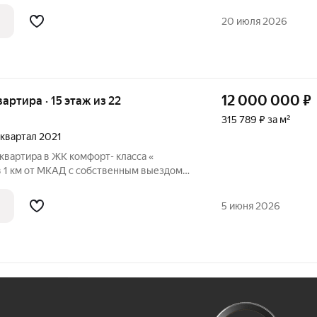
этом кухня занимает 16 квадратных
ажен комфорт и удобство, это идеальный
20 июля 2026
12 000 000
₽
вартира · 15 этаж из 22
315 789 ₽ за м²
4 квартал 2021
квартира в ЖК комфорт- класса «
в 1 км от МКАД с собственным выездом
ближайших станций Бибирево,
ожно за 10 мин на авто, от ЖК ходит
5 июня 2026
кже
Ж