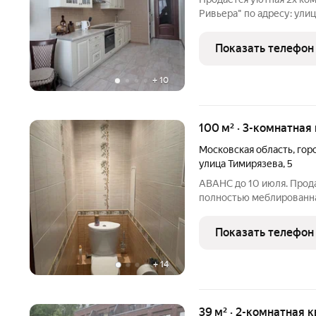
Ривьера" по адресу: улиц
площадь квартиры 60 мет
комната 1 -22 метра, ком
Показать телефон
совмещенный
+
10
100 м² · 3-комнатная
Московская область
,
гор
улица Тимирязева
,
5
АВАНС до 10 июля. Прод
полностью меблированна
перепланировки. Дом мо
постройки. Общая площад
Показать телефон
м. Большая кухня-гостина
+
14
39 м² · 2-комнатная 