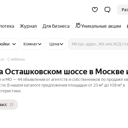
Ра
потека
Журнал
Для бизнеса
Уникальные акции
ройки
Комнат
Цена
ссе
С мебелью
а Осташковском шоссе в Москве
 и МО — 44 объявления от агентств и собственников по продаже к
ти. В нашем каталоге предложения площадью от 23 м² до 108 м² в
ктеристики.
ласс
21