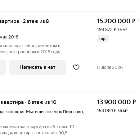
15 200 000
₽
квартира · 2 этаж из 8
194 872 ₽ за м²
.
артал 2018
торг
я квартира с евро ремонтом в
ме, построенном в 2018 году.
дью 12 м позволяет комфортно готовить
орудована необходимой мебелью и
Написать в чат
8 июля 2026
елана
13 900 000
₽
я квартира · 6 этаж из 10
153 084 ₽ за м²
одской округ Мытищи
,
посёлок Пирогово
,
ехкомнатная квартира на 6 этаже 10-
лощадь квартиры составляет 90,8