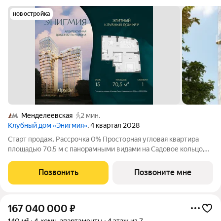
новостройка
Менделеевская
2 мин.
Клубный дом «Энигмия»
, 4 квартал 2028
Старт продаж. Рассрочка 0% Просторная угловая квартира
площадью 70.5 м с панорамными видами на Садовое кольцо,
Новослободскую ул. и во двор. Продуманная планировка с
мастер-спальней и гардеробной с окном. ЭНИГМИЯ дом-
Позвонить
Позвоните мне
скульптура, притягивающий
167 040 000
₽