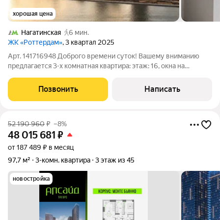
хорошая цена
Нагатинская
6 мин.
ЖК «Роттердам»
, 3 квартал 2025
Арт. 141716948 Доброго времени суток! Вашему вниманию
предлагается 3-х комнатная квартира: этаж: 16, окна на
набережную и Москва-реку площадь: 70,3 кв.м. ремонт: white
box от застройщика изолированная планировка: мастер -
Позвонить
Написать
спальня для родителей с
52 190 960
₽
–8%
48 015 681
₽
от 187 489 ₽ в месяц
97,7 м²
3-комн. квартира
3 этаж из 45
новостройка