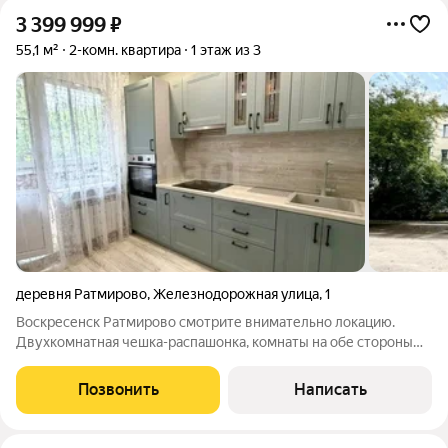
3 399 999
₽
55,1 м²
2-комн. квартира
1 этаж из 3
деревня Ратмирово
,
Железнодорожная улица
,
1
Воскресенск Ратмирово смотрите внимательно локацию.
Двухкомнатная чешка-распашонка, комнаты на обе стороны
дома выходят. Квартира с ремонтом, горячая вода
централизованная не колонка, есть счетчики на воду.
Позвонить
Написать
Собственников двое, один