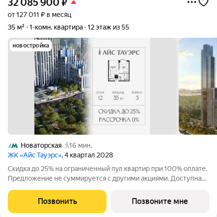
32 085 900
₽
от 127 011 ₽ в месяц
35 м²
1-комн. квартира
12 этаж из 55
новостройка
Новаторская
16 мин.
ЖК «Айс Тауэрс»
, 4 квартал 2028
Скидка до 25% на ограниченный пул квартир при 100% оплате.
Предложение не суммируется с другими акциями. Доступна
беспроцентная рассрочка от застройщика. Просторная 1-
комнатная квартира 35.0 м на 12 этаже в премиальном ЖК
Позвонить
Позвоните мне
«Айс Тауэрс» (ЗАО Москвы,