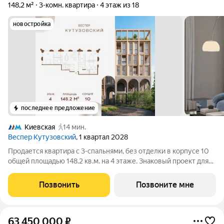
148,2 м²
3-комн. квартира
4 этаж из 18
новостройка
последнее предложение
Киевская
14 мин.
Веспер Кутузовский
, 1 квартал 2028
Продается квартира с 3-спальнями, без отделки в корпусе 10
общей площадью 148.2 кв.м. на 4 этаже. Знаковый проект для
ценителей комфортной городской среды от Веспер. Квартал
площадью 3,7 га расположен на Кутузовском проспекте и
Позвонить
Позвоните мне
воплощает новую
63 450 000
₽