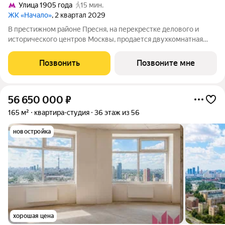
Улица 1905 года
15 мин.
ЖК «Начало»
, 2 квартал 2029
В престижном районе Пресня, на перекрестке делового и
исторического центров Москвы, продается двухкомнатная
квартира площадью 89.20 кв. м без отделки. Квартира
находится на 8 этаже 24-этажного дома, в новом элитном
Позвонить
Позвоните мне
жилом комплексе «Начало» от
56 650 000
₽
165 м²
квартира-студия
36 этаж из 56
новостройка
хорошая цена