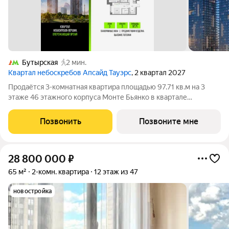
Бутырская
2 мин.
Квартал небоскребов Апсайд Тауэрс
, 2 квартал 2027
Продаётся 3-комнатная квартира площадью 97.71 кв.м на 3
этаже 46 этажного корпуса Монте Бьянко в квартале
небоскребов «Апсайд Тауэрс». В квартире предчистовая
отделка,с видом на Бизнес-парк Останкино, прогулочный
Позвонить
Позвоните мне
бульвар, детский сад, школу,
28 800 000
₽
65 м²
2-комн. квартира
12 этаж из 47
новостройка