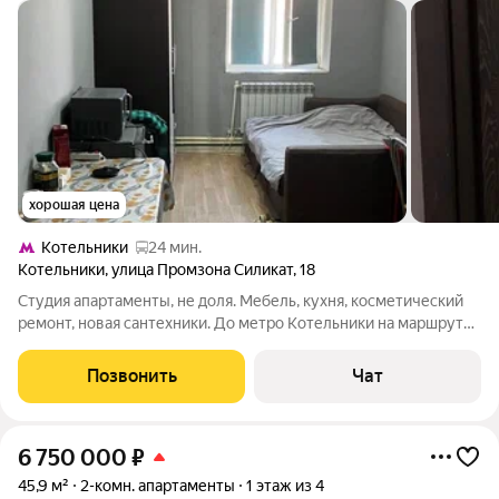
хорошая цена
Котельники
24 мин.
Котельники
,
улица Промзона Силикат
,
18
Студия апартаменты, не доля. Мебель, кухня, косметический
ремонт, новая сантехники. До метро Котельники на маршруте
15 минут. Вся инфраструктура есть, садовод рядом , карьеры,
школа
Позвонить
Чат
6 750 000
₽
45,9 м²
2-комн. апартаменты
1 этаж из 4