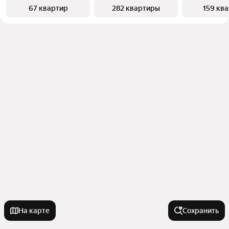
67 квартир
282 квартиры
159 кв
На карте
Сохранить