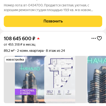
Номер лота: вт-0434700. Продается светлая, уютная, с
хорошим ремонтом студия площадью 19,9 кв. м в новом
монолитном доме по адресу Москва, ул. Муравская, д. 38Б,
корпус 4, на 8 этаже 34-этажного дома. Дом входит в
Позвонить
масштабный жилой комплекс
108 645 600
₽
от 455 318 ₽ в месяц
89,2 м²
2-комн. квартира
8 этаж из 24
новостройка