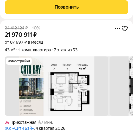
мягкими покрытиями. Квартира с шикарными видами на запад -
Позвонить
панорама горизонт
24 412 124
₽
–10%
21 970 911
₽
от 87 697 ₽ в месяц
43 м²
1-комн. квартира
7 этаж из 53
новостройка
Трикотажная
7 мин.
ЖК «Сити Бэй»
, 4 квартал 2026