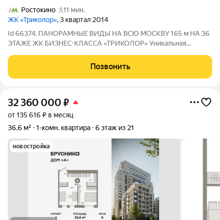
Ростокино
11 мин.
ЖК «Триколор»
, 3 квартал 2014
Id 66374. ПАНОРАМНЫЕ ВИДЫ НА ВСЮ МОСКВУ 165 м НА 36
ЭТАЖЕ ЖК БИЗНЕС-КЛАССА «ТРИКОЛОР» Уникальная
квартира со свободной планировкой площадью 165 м в одном
из лучших корпусов жилого комплекса бизнес-класса
Позвонить
«Триколор». Расположена на 36-м этаже
32 360 000
₽
от 135 616 ₽ в месяц
36,6 м²
1-комн. квартира
6 этаж из 21
новостройка