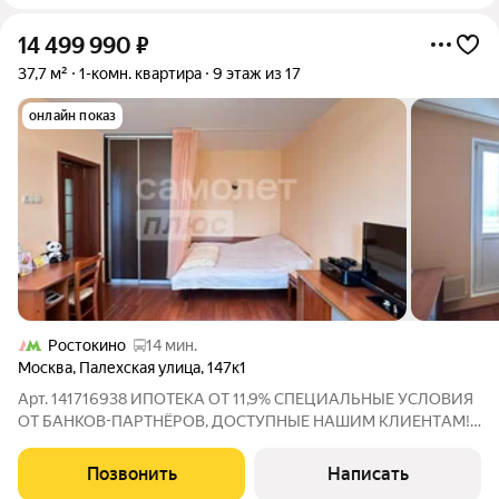
14 499 990
₽
37,7 м²
1-комн. квартира
9 этаж из 17
онлайн показ
Ростокино
14 мин.
Москва
,
Палехская улица
,
147к1
Арт. 141716938 ИПOTЕKA OТ 11,9% СПЕЦИАЛЬHЫЕ УCЛОBИЯ
ОТ БАНKOВ-ПAPTHЁPОВ, ДОCTУПHЫE НAШИМ KЛИЕHTАM!
Продаётся однокомнатная квартира В доме проходит
капитальный ремонт Основные характеристики: Площадь: 39 м
Позвонить
Написать
Ремонт: Евроремонт (выполнен качественно,