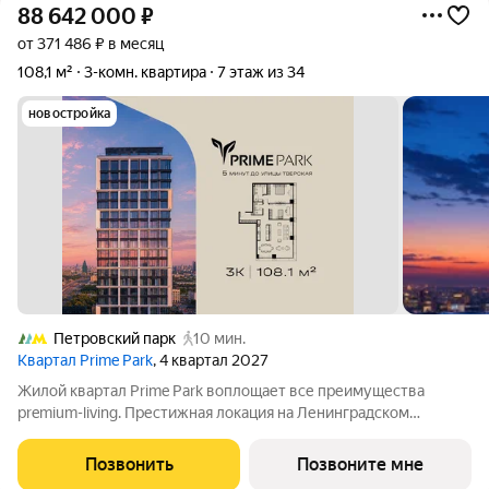
88 642 000
₽
от 371 486 ₽ в месяц
108,1 м²
3-комн. квартира
7 этаж из 34
новостройка
Петровский парк
10 мин.
Квартал Prime Park
, 4 квартал 2027
Жилой квартал Prime Park воплощает все преимущества
premium-living. Престижная локация на Ленинградском
проспекте, 37: - 5 мин. от Тверской улицы, Патриарших прудов
и Белой площади, - 20 мин. до аэропорта «Шереметьево» или
Позвонить
Позвоните мне
«Москва-Сити», - 4 парка