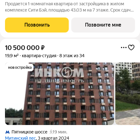
Продается 1-комнатная квартира от застройщика в жилом
комплексе Сити Бэй, площадью 43.03 м на 7 этаже. Срок сдачи
3 квартал 2025 года. Концепция жилого комплекса Сити Бэй -
настоящий город в городе с отлично развитой
Позвонить
Позвоните мне
инфраструктурой и собственной
10 500 000
₽
19,9 м²
квартира-студия
8 этаж из 34
новостройка
Пятницкое шоссе
19 мин.
Митинский лес
, 3 квартал 2024