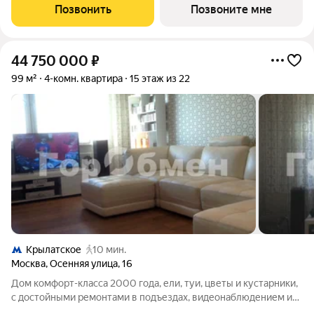
Просторная кухня-столовая - Панорамные окна - Вид на
Позвонить
Позвоните мне
Приватный парк ТОЛЬКО ДО 31
44 750 000
₽
99 м²
4-комн. квартира
15 этаж из 22
Крылатское
10 мин.
Москва
,
Осенняя улица
,
16
Дом комфорт-класса 2000 года, ели, туи, цветы и кустарники,
с достойными ремонтами в подъездах, видеонаблюдением и
шлагбаумами на въезде, детская и спортивная площадки с