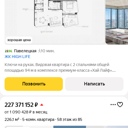
хорошая цена
Павелецкая
10 мин.
ЖК HIGH LIFE
Ключи на руках. Видовая квартира с 2 спальнями общей
площадью 94 м в комплексе премиум-класса «Хай Лайф».
Квартира без отделки расположена на 28 этаже в корпусе К1.
Свободная планировка позволяет организовать пространство
Позвонить
Написать
по собственному усмотрению.
227 371 152
₽
от 1 090 428 ₽ в месяц
226,1 м²
5-комн. квартира
58 этаж из 85