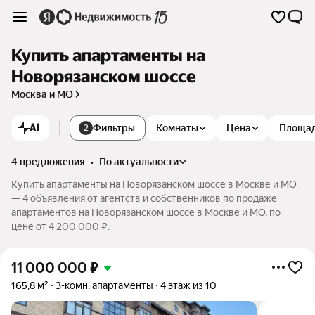
Купить апартаменты на
Новорязанском шоссе
Москва и МО
AI
Фильтры
Комнаты
Цена
Площа
2
4 предложения
•
по актуальности
Купить апартаменты на Новорязанском шоссе в Москве и МО
— 4 объявления от агентств и собственников по продаже
апартаментов на Новорязанском шоссе в Москве и МО. по
цене от 4 200 000 ₽.
11 000 000
₽
165,8 м²
3-комн. апартаменты
4 этаж из 10