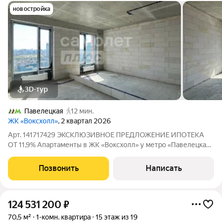
новостройка
3D-тур
Павелецкая
12 мин.
ЖК «Воксхолл»
, 2 квартал 2026
Арт. 141717429 ЭКСКЛЮЗИВНОЕ ПРЕДЛОЖЕНИЕ ИПОТЕКА
ОТ 11,9% Апартаменты в ЖК «Воксхолл» у метро «Павелецкая»
Просторная евродвушка площадью 43 м на 20-м этаже
современного 25-этажного жилого комплекса. Панорамный
Позвонить
Написать
вид на Москву, потолки высотой 3,2 м и
124 531 200
₽
70,5 м²
1-комн. квартира
15 этаж из 19