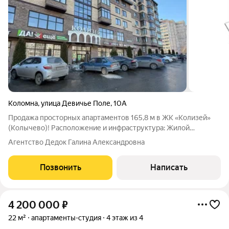
Коломна
,
улица Девичье Поле
,
10А
Продажа просторных апартаментов 165,8 м в ЖК «Колизей»
(Колычево)! Расположение и инфраструктура: Жилой
комплекс расположен в развитом спальном районе Колычево.
Агентство Дедок Галина Александровна
В непосредственной близости от дома есть все необходимое:
Крупные сетевые магазины на
Позвонить
Написать
4 200 000
₽
22 м²
апартаменты-студия
4 этаж из 4