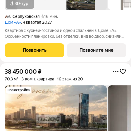
3D-тур
Серпуховская
16 мин.
Дом «А»
, 4 квартал 2027
Квартира с кухней-гостиной и одной спальней в Доме «А».
Особенности планировки: без отделки, вид во двор, снизили
цены до 31.08. Срок сдачи IV кв. 2027 Дом А - проект от
застройщика Брусника располагается на границе с ЦАО, рядом
Позвонить
Позвоните мне
с метро Павелецкая. В
38 450 000
₽
70,3 м²
3-комн. квартира
16 этаж из 20
новостройка