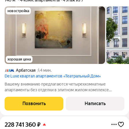
140 м²
4-комн. апартаменты
4 этаж из 7
новостройка
хорошая цена
Арбатская
4 мин.
De Luxe квартал апартаментов «Театральный Дом»
Вашему вниманию предлагаются четырехкомнатные
апартаменты без отделки в элитном жилом комплексе
Театральный Дом. Свободная планировка позволяет
обустроить кухню-гостиную, мастер-спальню с собственными
Позвонить
Написать
ванной и гардеробной комнатами, две детские с
228 741 360
₽