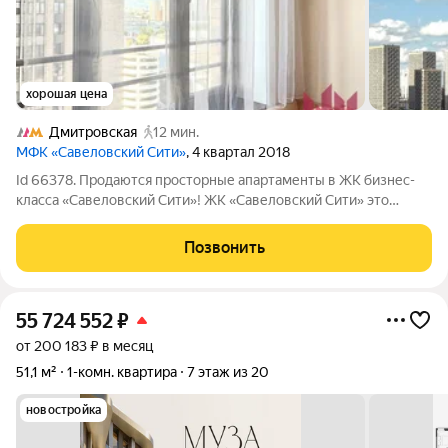
хорошая цена
Дмитровская
12 мин.
МФК «Савеловский Сити»
, 4 квартал 2018
Id 66378. Продаются просторные апартаменты в ЖК бизнес-
класса «Савеловский Сити»! ЖК «Савеловский Сити» это
концептуальный жилой комплекс в стиле нью-йоркских
небоскребов в престижном Бутырском районе (СВАО).
Позвонить
Квартира расположена в корпусе, который
55 724 552
₽
от 200 183 ₽ в месяц
51,1 м²
1-комн. квартира
7 этаж из 20
новостройка