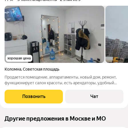
хорошая цена
Коломна
,
Советская площадь
Продается помещение, аппаратаменты, новый дом, ремонт,
функционирует салон красоты, есть арендаторы, удобный
подъезд, панорама, окна выходят на улицу, проезжую часть.
Есть отдельная кладовка 4 кв.м., к этому помещению. Один
Позвонить
Чат
собственник, документы
Другие предложения в Москве и МО