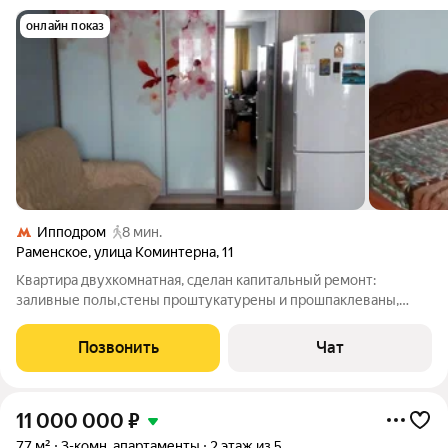
онлайн показ
Ипподром
8 мин.
Раменское
,
улица Коминтерна
,
11
Квартира двухкомнатная, сделан капитальный ремонт:
заливные полы,стены проштукатурены и прошпаклеваны,
кухня и прихожая покрашены, в жилых комнатах поклеены
обои, натяжные потолки, и в комнатах встроенные шкафы-
Позвонить
Чат
купе. Рядом школа, детский сад и
11 000 000
₽
77 м²
3-комн. апартаменты
2 этаж из 5