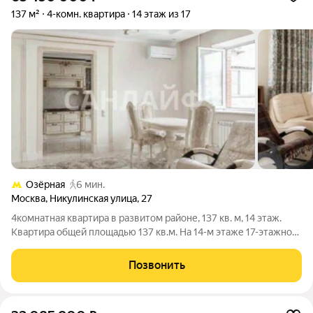
137 м²
4-комн. квартира
14 этаж из 17
Озёрная
6 мин.
Москва
,
Никулинская улица
,
27
4комнатная квартира в развитом районе, 137 кв. м, 14 этаж.
Квартира общей площадью 137 кв.м. На 14-м этаже 17-этажного
дома. В планировке: гостиная, 3 изолированные спальни, 2
санузла. Кухня 15 кв. м. Выполнен качественный ремонт в
Позвонить
классическом