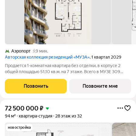
Аэропорт
9 мин.
Авторская коллекция резиденций «МУЗА»
, 1 квартал 2029
Продается 1-комнатная квартира без отделки, в корпусе 2
общей площадью 51,10 кв.м. на 7 этаже. Всего в МУЗЕ 309
лотов площадью от 37 до 250 м, большинство с балконами и
террасами. Высота потолков от 3,5 до 4,65 м. Эксклюзивные
Позвонить
Позвоните мне
форматы: Пентхаусы
72 500 000
₽
94 м²
квартира-студия
28 этаж из 32
новостройка