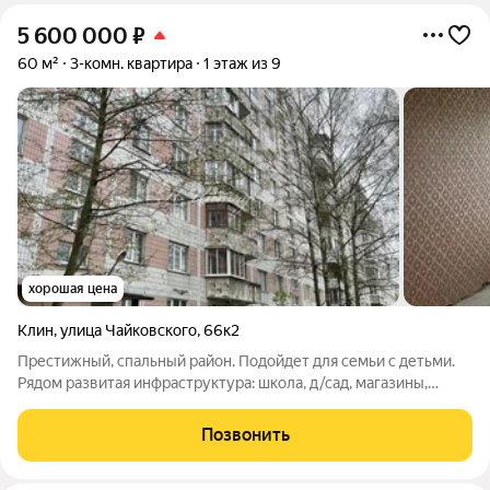
5 600 000
₽
60 м²
3-комн. квартира
1 этаж из 9
хорошая цена
Клин
,
улица Чайковского
,
66к2
Престижный, спальный район. Подойдет для семьи с детьми.
Рядом развитая инфраструктура: школа, д/сад, магазины,
фитнес центры, автобус. ОПИСАНИЕ: Общая площадь 60 кв.м.
Жилая 44 (17/15/12) кв.м. Комнаты изолированные. Кухня 7
Позвонить
кв.м. Прямоугольный