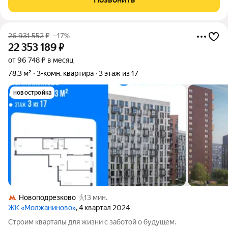
монолитной новостройке 2015 года.
26 931 552
₽
–17%
22 353 189
₽
от 96 748 ₽ в месяц
78,3 м²
3-комн. квартира
3 этаж из 17
новостройка
Новоподрезково
13 мин.
ЖК «Молжаниново»
, 4 квартал 2024
Строим кварталы для жизни с заботой о будущем.