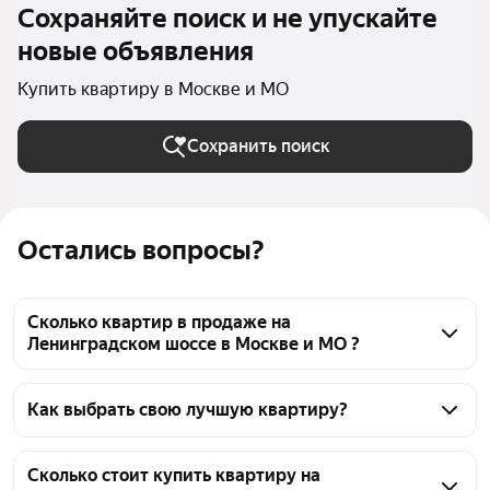
Сохраняйте поиск и не упускайте
новые объявления
Купить квартиру в Москве и МО
Сохранить поиск
Остались вопросы?
Сколько квартир в продаже на
Ленинградском шоссе в Москве и МО ?
На Яндекс Недвижимости в продаже на 
Ленинградском шоссе в Москве и МО 1331 
Как выбрать свою лучшую квартиру?
квартира, из них 75 объявлений от собственников, 
Чтобы купить квартиру на Ленинградке, 
581 объявление от агентств, 675 объявлений от 
воспользуйтесь тепловой картой для оценки 
Сколько стоит купить квартиру на
застройщиков