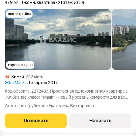
47,9 м²
1-комн. квартира
21 этаж из 29
новостройка
хорошая цена
Химки
12 мин.
ЖК «Маяк»
, 1 квартал 2017
Код объекта: 2272483. Просторная однокомнатная квартира в
ЖК бизнес класса "Маяк" - новый уровень комфорта для вас
или отличный вариант для сдачи в аренду! Квартира с
Агентство Трубихова Екатерина Викторовна
ШИКАРНЫМ ВИДОМ НА РЕКУ! Расположение на 21 этаже,
панорамное остекление лоджий и
Позвонить
Написать