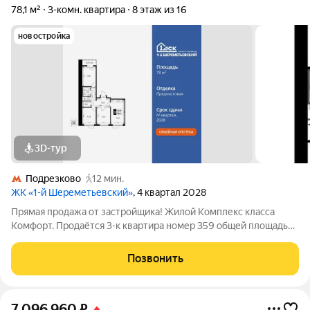
78,1 м²
3-комн. квартира
8 этаж из 16
новостройка
3D-тур
Подрезково
12 мин.
ЖК «1-й Шереметьевский»
, 4 квартал 2028
Прямая продажа от застройщика! Жилой Комплекс класса
Комфорт. Продаётся 3-к квартира номер 359 общей площадью
78.1 кв.м. на 8-м этаже 16 этажного здания. Предчистовая
отделка. - Просторная спальня, в которой можно разместить
Позвонить
большую кровать. -
7 096 960
₽