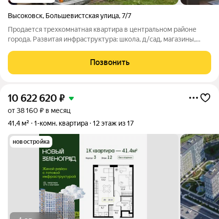
Высоковск
,
Большевистская улица
,
7/7
Продается трехкомнатная квартира в центральном районе
города. Развитая инфраструктура: школа, д/cад, магазины,
сквер, пруд. Подойдет для молодой семьи с детьми. Описание:
дом 1936 года постройки. Сталинка. Высокие потолки 3,5 м.
Позвонить
Общая площадь 67
10 622 620
₽
от 38 160 ₽ в месяц
41,4 м²
1-комн. квартира
12 этаж из 17
новостройка