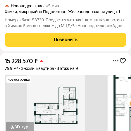
Новоподрезково
5 мин.
Химки
,
микрорайон Подрезково
,
Железнодорожная улица
,
1
Номер в базе: 53739. Продается уютная 1-комнатная квартира
в Химках 6 минут пешком до МЦД-3 «Новоподрезково»Адрес:
Московская область, г. Химки, ул. Железнодорожная, д.
1Предлагается к продаже светлая и уютная 1-комнатная
Позвонить
квартира общей площадью
15 228 570
₽
79,9 м²
3-комн. квартира
3 этаж из 9
новостройка
3D-тур