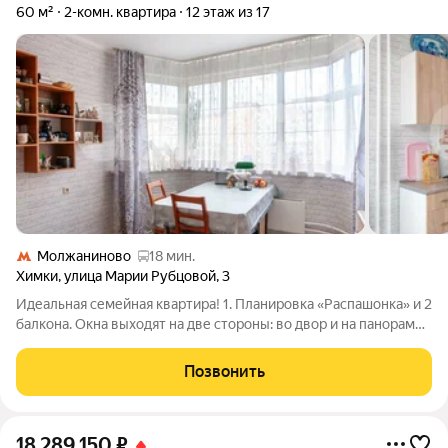
60 м²
2-комн. квартира
12 этаж из 17
Молжаниново
18 мин.
Химки
,
улица Марии Рубцовой
,
3
Идеальная семейная квартира! 1. Планировка «Распашонка» и 2
балкона. Окна выходят на две стороны: во двор и на панораму
со школой и стадионом. Это значит, что в квартире всегда
много естественного света и отличная циркуляция воздуха.
Позвонить
Бонус, который
18 289 150
₽