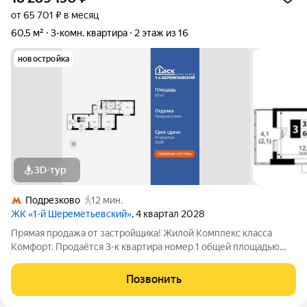
от 65 701 ₽ в месяц
60,5 м²
3-комн. квартира
2 этаж из 16
новостройка
3D-тур
Подрезково
12 мин.
ЖК «1-й Шереметьевский»
, 4 квартал 2028
Прямая продажа от застройщика! Жилой Комплекс класса
Комфорт. Продаётся 3-к квартира номер 1 общей площадью
60.5 кв.м. на 2-м этаже 16 этажного здания. Предчистовая
отделка. - Мастер-зона с гардеробной. Просторное место для
Позвонить
отдыха и удобного хранения