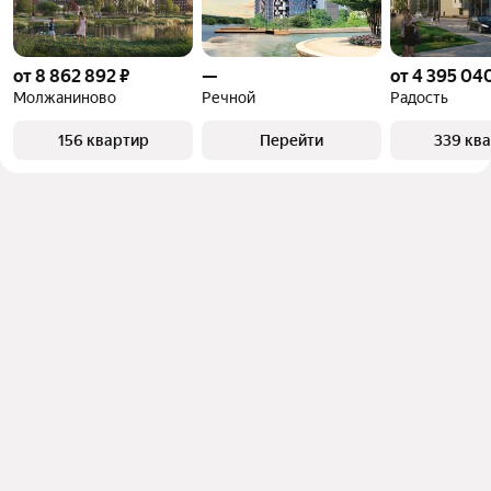
от 8 862 892 ₽
—
от 4 395 04
Молжаниново
Речной
Радость
156 квартир
Перейти
339 кв