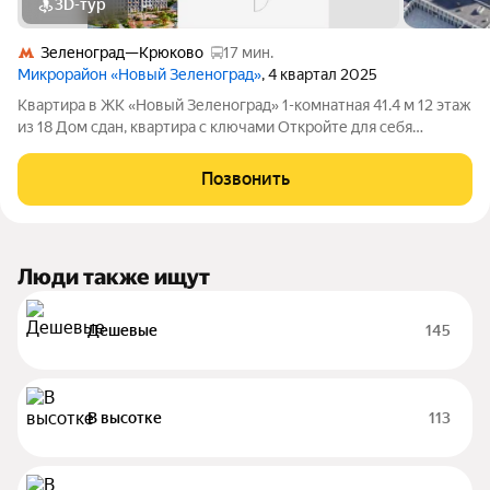
3D-тур
Зеленоград—Крюково
17 мин.
Микрорайон «Новый Зеленоград»
, 4 квартал 2025
Квартира в ЖК «Новый Зеленоград» 1-комнатная 41.4 м 12 этаж
из 18 Дом сдан, квартира с ключами Откройте для себя
комфорт и экологию в современном жилом комплексе «Новый
Зеленоград» в окружении лесов и водоемов всего в 500
Позвонить
метрах от Зеленограда.
Люди также ищут
Дешевые
145
В высотке
113