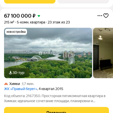
67 100 000
₽
215 м²
5-комн. квартира
23 этаж из 23
новостройка
3D-тур
Химки
7 мин.
ЖК «Правый берег»
, 4 квартал 2015
Код объекта: 2167350. Просторная пятикомнатная квартира в
Химках: идеальное сочетание площади, планировки и
инфраструктуры Описание объекта: Представляем вашему
вниманию просторную пятикомнатную квартиру в
Позвонить