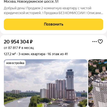
Москва
,
Новокуркинское шоссе
,
51
Добрый день! Продаем 2-комнатную квартиру с чистой
юридической историей. ! Продажа БЕЗ КОМИССИИ ! Описание
и фотографии соответствуют действительности Кстати, если
Вы сейчас продаёте свою недвижимость, то мы сразу можем
Позвонить
КУПИТЬ её. Безопасно и с
20 954 304
₽
от 87 817 ₽ в месяц
127,2 м²
3-комн. квартира
16 этаж из 41
новостройка