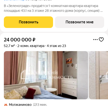
В «Зеленограде» продаётся 1-комнатная квартира квартира
площадью 43.1 на 3 этаже 28 этажного дома (корпус, секция) в
проекте ПИК «Зелёный парк». Удобное расположение: 20
минут пешком до МЦД-3 «Зеленоград-Крюково». 3 минуты на
Позвонить
Позвоните мне
автомобиле до
24 000 000
₽
52,7 м²
2-комн. квартира
4 этаж из 23
Молжаниново
13 мин.