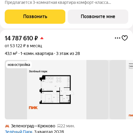
Предлагается 3-комнатная квартира комфорт-класса
площадью 78.3 кв.м в Молжаниново, корпус 2КВ на 3-м этаже,
в жилом комплексе "Молжаниново".Для тех, кто ценит время,
Позвонить
Позвоните мне
предлагаем сделать готовую отделку:
14 787 610
₽
от 53 122 ₽ в месяц
43,1 м²
1-комн. квартира
3 этаж из 28
новостройка
Зеленоград—Крюково
22 мин.
Зелёный Парк
, 3 квартал 2028