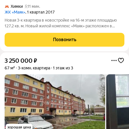
Химки
11 мин.
ЖК «Маяк»
, 1 квартал 2017
Новая 3-к квартира в новостройке на 16-м этаже площадью
127.2 кв. м. Новый жилой комплекс «Маяк» расположен в
одном из самых уникальных и привлекательных мест Старых
Химок. С юга и востока огромная приватная территория 10,8 га,
Позвонить
которая с одной
3 250 000
₽
67 м²
3-комн. квартира
1 этаж из 3
хорошая цена