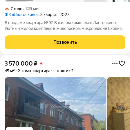
Сходня
9 мин.
ЖК «Ласточкино»
, 3 квартал 2027
В продаже квартира №92 В жилом комплексе Ласточкино.
Уютный жилой комплекс в живописном микрорайоне Сходня
города Химки, расположенный на улице Первомайской.
Проект сочетает в себе гармонию природы и современные
Позвонить
городские удобства, создавая идеальное
3 570 000
₽
45 м²
2-комн. квартира
1 этаж из 2