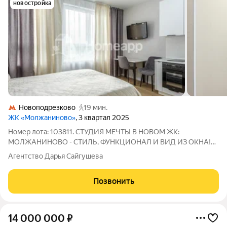
новостройка
Новоподрезково
19 мин.
ЖК «Молжаниново»
, 3 квартал 2025
Номер лота: 103811. СТУДИЯ МЕЧТЫ В НОВОМ ЖК:
МОЛЖАНИНОВО - СТИЛЬ, ФУНКЦИОНАЛ И ВИД ИЗ ОКНА!
Ищете квартиру, где продуман каждое сантиметр? Хотите
Агентство Дарья Сайгушева
жить в современном районе с развитой инфраструктурой, но
при этом просыпаться от пения птиц, а не от
Позвонить
14 000 000
₽