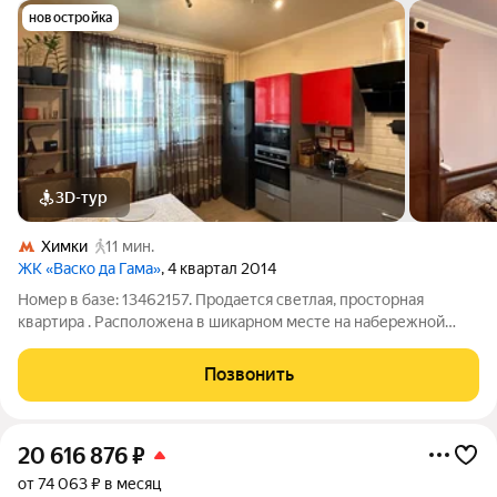
новостройка
3D-тур
Химки
11 мин.
ЖК «Васко да Гама»
, 4 квартал 2014
Номер в базе: 13462157. Продается светлая, просторная
квартира . Расположена в шикарном месте на набережной
канала им.Москвы , за домом - отличная прогулочная зона. В 12
мин.пешей доступности МЦД Химки , ближайшие станции
Позвонить
метро Ховрино, Беломорская,
20 616 876
₽
от 74 063 ₽ в месяц