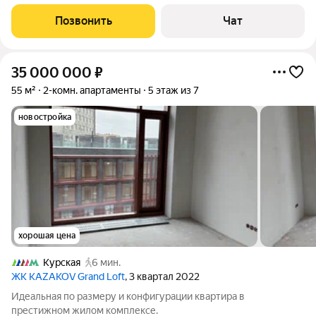
на руках. Оформление собственности произведено. Продаётся
1 комнатная квартира (или евродвушка) в корп.1.1., общей
Позвонить
Чат
площадью 35 кв.м. Расположена на
35 000 000
₽
55 м²
2-комн. апартаменты
5 этаж из 7
новостройка
хорошая цена
Курская
6 мин.
ЖК KAZAKOV Grand Loft
, 3 квартал 2022
Идеальная по размеру и конфигурации квартира в
престижном жилом комплексе.