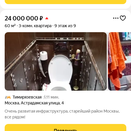
мебелезирована , есть
24 000 000
₽
60 м²
3-комн. квартира
9 этаж из 9
Тимирязевская
11 мин.
Москва
,
Астрадамская улица
,
4
Очень развитая инфраструктура, старейший район Москвы,
все рядом!
Позвонить