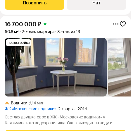
Квартира продаётся с мебелью и техникой (по
Позвонить
Чат
договорённости). В собственности более 10
16 700 000
₽
60,8 м²
2-комн. квартира
8 этаж из 13
новостройка
Водники
14 мин.
ЖК «Московские водники»
, 2 квартал 2014
Светлая двушка-евро в ЖК «Московские водники» у
Клязьминского водохранилища. Окна выходят на воду и
зелёный массив; в комнатах дневной свет и тишина, несмотря