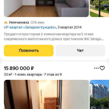
Немчиновка
16 мин.
UP-квартал «Западное Кунцево»
, 3 квартал 2014
Продается просторная 2-комнатная квартира на 5 этаже
современного малоэтажного дома в престижном ЖК Западное
Кунцево. О КВАРТИРЕ: Общая площадь: 64 м Кухня: 15.1 м (с
выходом на утепленную лоджию с панорамным остеклением,
Позвонить
Чат
можно использовать как
15 890 000
₽
33 м²
1-комн. квартира
7 этаж из 9