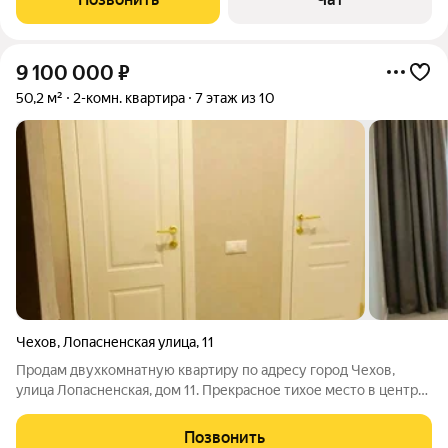
9 100 000
₽
50,2 м²
2-комн. квартира
7 этаж из 10
Чехов
,
Лопасненская улица
,
11
Продам двухкомнатную квартиру по адресу город Чехов,
улица Лопасненская, дом 11. Прекрасное тихое место в центре
города. Сделан капитальный качественный ремонт, с заменой
всех коммуникаций, электрики , батарей и тд. Полностью
Позвонить