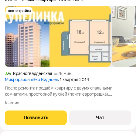
новостройка
Красногвардейская
26 мин.
Микрорайон «Эко Видное»
, 1 квартал 2014
После ремонта продаём квартиру с двумя спальными
комнатами, просторной кухней (почти евротрешка),
гардеробной и двумя утепленными лоджиями, тамбуром и
Ксения
невероятными закатами. В квартире на данный момент никто
не проживает, физически свободна и готова
Позвонить
Чат