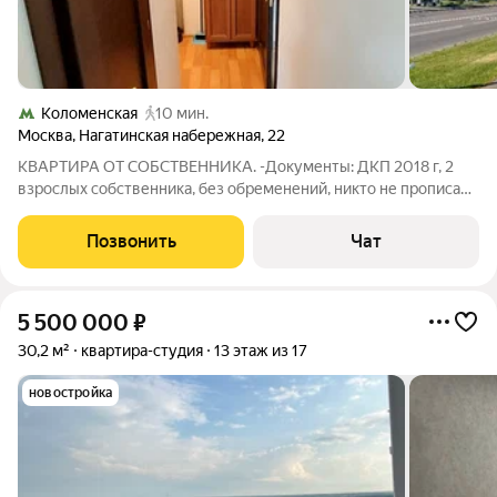
Коломенская
10 мин.
Москва
,
Нагатинская набережная
,
22
КВАРТИРА ОТ СОБСТВЕННИКА. -Документы: ДКП 2018 г, 2
взрослых собственника, без обременений, никто не прописан -
Расположение дома: 8 мин.пешком до м.КОЛОМЕНСКАЯ 3
мин. до прогулочной набережной 15 мин.( 5 станций,
Позвонить
Чат
Замоскворецкая линия, до Красной
5 500 000
₽
30,2 м²
квартира-студия
13 этаж из 17
новостройка