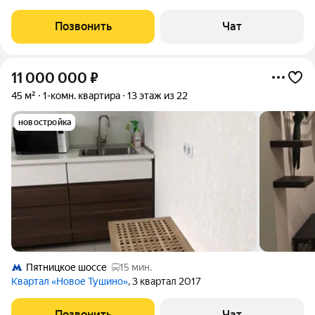
выходит во двор. ЖК находится в окружении леса, где обитают
белки, лисы и даже лоси. Лес протяженностью более 7 км
Позвонить
Чат
выходит с одной
11 000 000
₽
45 м²
1-комн. квартира
13 этаж из 22
новостройка
Пятницкое шоссе
15 мин.
Квартал «Новое Тушино»
, 3 квартал 2017
Позвонить
Чат