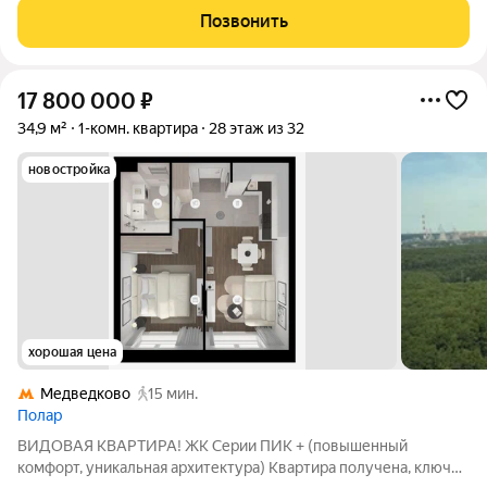
на близость к Москве. ЧЕМ ВЫДЕЛЯЕТСЯ Эркер с тремя
Позвонить
окнами в кухне-гостиной нестандартная
17 800 000
₽
34,9 м²
1-комн. квартира
28 этаж из 32
новостройка
хорошая цена
Медведково
15 мин.
Полар
ВИДОВАЯ КВАРТИРА! ЖК Серии ПИК + (повышенный
комфорт, уникальная архитектура) Квартира получена, ключи