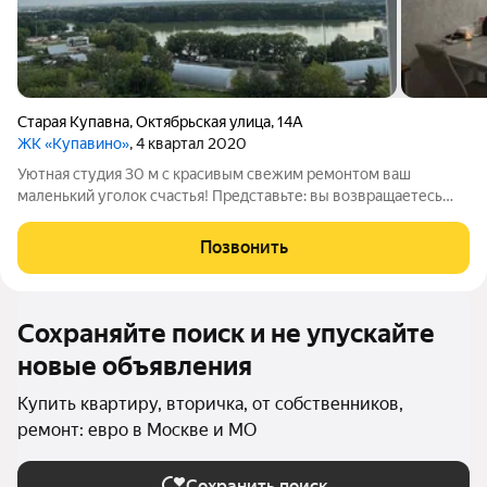
Старая Купавна
,
Октябрьская улица
,
14А
ЖК «Купавино»
, 4 квартал 2020
Уютная студия 30 м с красивым свежим ремонтом ваш
маленький уголок счастья! Представьте: вы возвращаетесь
домой после долгого дня, а здесь тепло, светло и так уютно,
что сразу забываются все заботы. Именно такое ощущение
Позвонить
дарит эта студия!
Сохраняйте поиск и не упускайте
новые объявления
Купить квартиру, вторичка, от собственников,
ремонт: евро в Москве и МО
Сохранить поиск