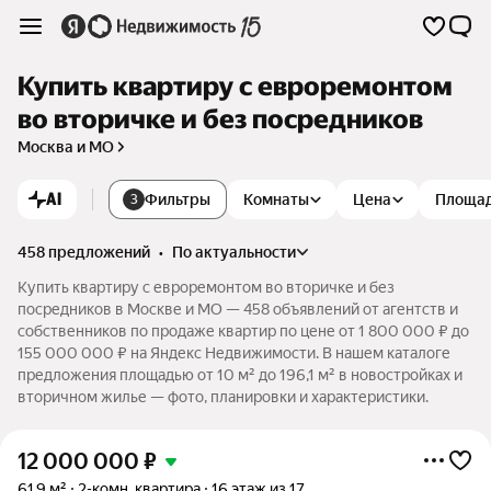
Купить квартиру с евроремонтом
во вторичке и без посредников
Москва и МО
AI
Фильтры
Комнаты
Цена
Площа
3
458 предложений
•
по актуальности
Купить квартиру с евроремонтом во вторичке и без
посредников в Москве и МО — 458 объявлений от агентств и
собственников по продаже квартир по цене от 1 800 000 ₽ до
155 000 000 ₽ на Яндекс Недвижимости. В нашем каталоге
предложения площадью от 10 м² до 196,1 м² в новостройках и
вторичном жилье — фото, планировки и характеристики.
12 000 000
₽
61,9 м²
2-комн. квартира
16 этаж из 17