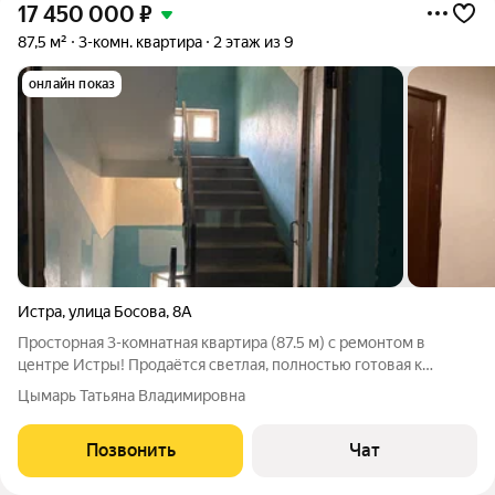
17 450 000
₽
87,5 м²
3-комн. квартира
2 этаж из 9
онлайн показ
Истра
,
улица Босова
,
8А
Просторная 3-комнатная квартира (87.5 м) с ремонтом в
центре Истры! Продаётся светлая, полностью готовая к
проживанию трёхкомнатная квартира. Идеальный вариант для
Цымарь Татьяна Владимировна
тех, кто хочет заехать сразу после сделки, избежать шума
чужого ремонта и лишних
Позвонить
Чат