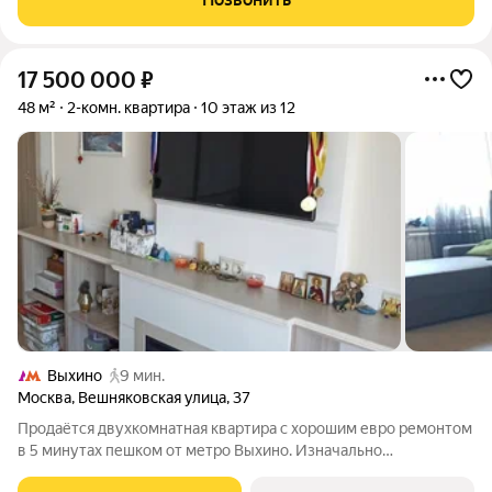
Торг уместен!
17 500 000
₽
48 м²
2-комн. квартира
10 этаж из 12
Выхино
9 мин.
Москва
,
Вешняковская улица
,
37
Продаётся двухкомнатная квартира с хорошим евро ремонтом
в 5 минутах пешком от метро Выхино. Изначально
"кооперативный" дом с консьержем и адекватными соседями.