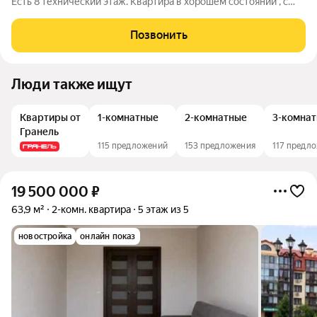
Есть 8 технический этаж. Квартира в хорошем состоянии , с
ремонтом, в собственности с 2006 года. Один взрослый
собственник. Вся инфраструктура в шаговой доступности.
Позвонить
Хорошие дружные соседи.
Люди также ищут
Квартиры от
1-комнатные
2-комнатные
3-комна
Гранель
115 предложений
153 предложения
117 предл
19 500 000
₽
63,9 м²
2-комн. квартира
5 этаж из 5
новостройка
онлайн показ