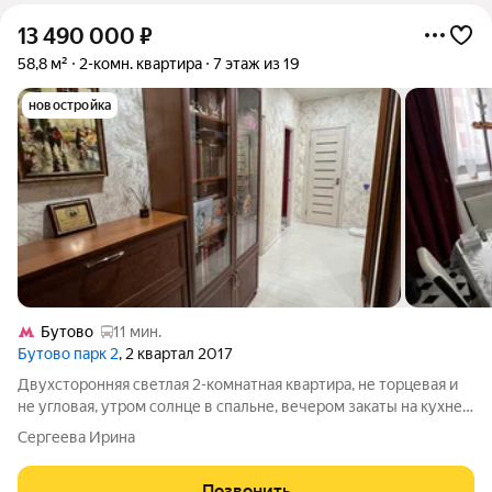
13 490 000
₽
58,8 м²
2-комн. квартира
7 этаж из 19
новостройка
Бутово
11 мин.
Бутово парк 2
, 2 квартал 2017
Двухсторонняя светлая 2-комнатная квартира, не торцевая и
не угловая, утром солнце в спальне, вечером закаты на кухне и
гостиной/спальне - идеально! Главная фишка скрытая
Сергеева Ирина
кладовая/гардеробная в прихожей и утепленный балкон с
теплым полом на кухне
Позвонить