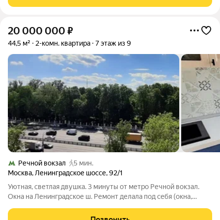
вместе, принимать гостей или
20 000 000
₽
44,5 м²
2-комн. квартира
7 этаж из 9
Речной вокзал
5 мин.
Москва
,
Ленинградское шоссе
,
92/1
Уютная, светлая двушка. 3 минуты от метро Речной вокзал.
Окна на Ленинградское ш. Ремонт делала под себя (окна,
двери, заново залитый пол, ламинат, проводка, потолки). Одна
собственница, без долей, ДКП, более 5 лет в собственности.
Позвонить