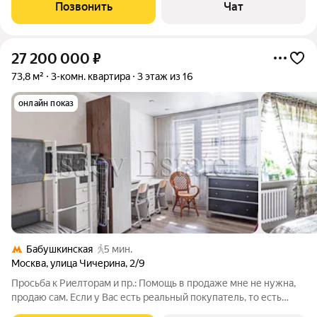
Чистые документы. Квартира без обременений и жильцов(!),
Позвонить
Чат
готова к сделке и
27 200 000
₽
73,8 м²
3-комн. квартира
3 этаж из 16
онлайн показ
Бабушкинская
5 мин.
Москва
,
улица Чичерина
,
2/9
Просьба к Риелторам и пр.: Помощь в продаже мне не нужна,
продаю сам. Если у Вас есть реальный покупатель, то есть
разговор, нет НЕ НАДО ЗВОНИТЬ! За помощь в продаже