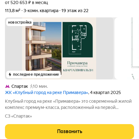
от 520 653 ₽ в месяц
113,8 м²
3-комн. квартира
19 этаж из 22
новостройка
последнее предложение
Спартак
10 мин.
ЖК «Клубный город на реке Примавера»
, 4 квартал 2025
Клубный город на реке «Примавера» это современный жилой
комплекс премиум-класса, расположенный на первой
береговой линии Москвы-реки в экологически чистом районе
СЗ «Спартак»
Покровское-Стрешнево. Под панорамными окнами квартир
находится собственный экопарк с
Позвонить