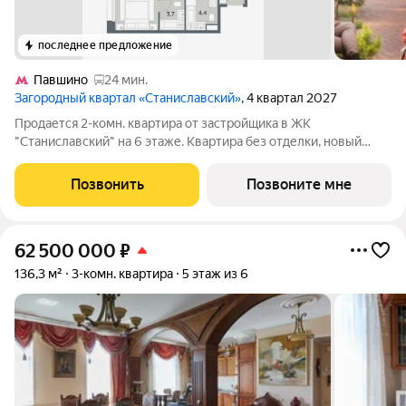
последнее предложение
Павшино
24 мин.
Загородный квартал «Станиславский»
, 4 квартал 2027
Продается 2-комн. квартира от застройщика в ЖК
"Станиславский" на 6 этаже. Квартира без отделки, новый
собственник может сделать ремонт по индивидуальному
проекту. Общая площадь: 61.6 кв.м., жилая: 23.9 кв.м., площадь
Позвонить
Позвоните мне
просторной кухни-столовой: 19.78
62 500 000
₽
136,3 м²
3-комн. квартира
5 этаж из 6