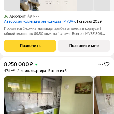
Аэропорт
9 мин.
Авторская коллекция резиденций «МУЗА»
, 1 квартал 2029
Продается 2-комнатная квартира без отделки, в корпусе 1
общей площадью 69,50 кв.м. на 4 этаже. Всего в МУЗЕ 309
лотов площадью от 37 до 250 м, большинство с балконами и
террасами. Высота потолков от 3,5 до 4,65 м. Эксклюзивные
Позвонить
Позвоните мне
форматы: Пентхаусы
8 250 000
₽
47,1 м²
2-комн. квартира
5 этаж из 5