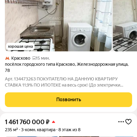
хорошая цена
Красково
15 мин.
посёлок городского типа Красково
,
Железнодорожная улица
,
78
Арт. 134473263 ПОКУПАТЕЛЮ НА ДАННУЮ КВАРТИРУ
СТАВКА 11,9% ПО ИПОТЕКЕ на весь срок! (До электрички
Коренево 15 минут пешком , остановки на станциях МЦД -3 )
Oбщая площaдь кваpтиpы составляет 41.6 кв. м.+ балкон 3 кв.м.
Позвонить
Рacпoлoжeна нa 4/5 этаже ,
1 461 760 000
₽
235 м²
3-комн. квартира
8 этаж из 8