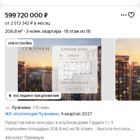
599 720 000
₽
от 2 513 342 ₽ в месяц
206,8 м²
3-комн. квартира
18 этаж из 18
новостройка
последнее предложение
Лужники
15 мин.
ЖК «Коллекция Лужники»
, 4 квартал 2027
Представляем пентхаус в клубном доме Гарден 1 с 3
спальнями площадью 206,8 м2 на 18 этаже. - Высота потолка 5
м - Мастер-спальня с гардеробной с окном, ванной комнатой и
Абсолют Премиум