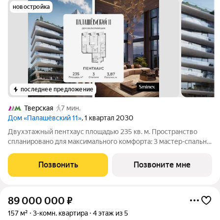
новостройка
последнее предложение
Тверская
7 мин.
Дом «Палашёвский 11»
, 1 квартал 2030
Двухэтажный пентхаус площадью 235 кв. м. Пространство
спланировано для максимального комфорта: 3 мастер-спальни
с собственными ванными комнатами и гардеробными,
продуманные системы хранения и эффектная кухня-гостиная
Позвонить
Позвоните мне
площадью 85,1 кв. м, идеальное
89 000 000
₽
157 м²
3-комн. квартира
4 этаж из 5