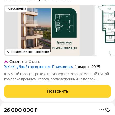
новостройка
последнее предложение
Спартак
10 мин.
ЖК «Клубный город на реке Примавера»
, 4 квартал 2025
Клубный город на реке «Примавера» это современный жилой
комплекс премиум-класса, расположенный на первой
береговой линии Москвы-реки в экологически чистом районе
Покровское-Стрешнево. Под панорамными окнами квартир
Позвонить
находится собственный экопарк с
26 000 000
₽