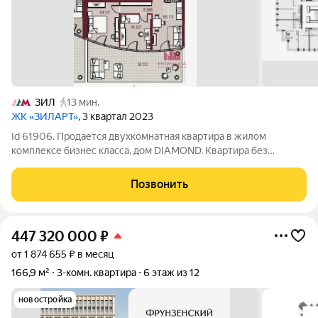
ЗИЛ
13 мин.
ЖК «ЗИЛАРТ»
, 3 квартал 2023
Id 61906. Продается двухкомнатная квартира в жилом
комплексе бизнес класса, дом DIAMOND. Квартира без
отделки, что позволяет Вам свободно воплотить собственные
дизайнерские решения по вашим индивидуальными
Позвонить
предпочтениями. Благодаря тому, что окна
447 320 000
₽
от 1 874 655 ₽ в месяц
166,9 м²
3-комн. квартира
6 этаж из 12
новостройка