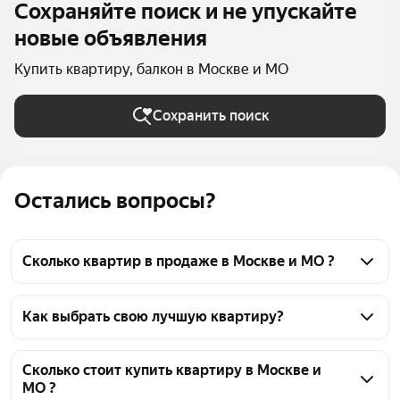
Сохраняйте поиск и не упускайте
новые объявления
Купить квартиру, балкон в Москве и МО
Сохранить поиск
Остались вопросы?
Сколько квартир в продаже в Москве и МО ?
На Яндекс Недвижимости в продаже в Москве и 
МО 94407 квартир, из них 2307 объявлений от 
Как выбрать свою лучшую квартиру?
собственников, 22493 объявления от агентств, 
Чтобы купить квартиру с балконом, воспользуйтесь 
69607 объявлений от застройщиков
тепловой картой для оценки инфраструктуры и 
Сколько стоит купить квартиру в Москве и
МО ?
транспортной доступности в выбранном районе в 