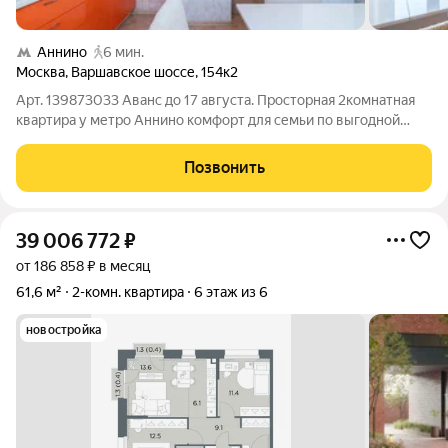
Аннино
6 мин.
Москва
,
Варшавское шоссе
,
154к2
Арт. 139873033 Аванс до 17 августа. Просторная 2комнатная
квартира у метро Аннино комфорт для семьи по выгодной
цене. Теплая, светлая квартира площадью 56,1 м на 8 этаже
17этажного панельного дома серии П44 готовый вариант для
Позвонить
семьи, которая ценит
39 006 772
₽
от 186 858 ₽ в месяц
61,6 м²
2-комн. квартира
6 этаж из 6
новостройка