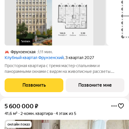
Фрунзенская
11 мин.
Клубный квартал Фрунзенский
, 3 квартал 2027
Просторная квартира с тремя мастер-спальнями и
панорамными окнами с видом на живописные рассветы.
Фрунзенская набережная - один из самых желанных районов
Москвы, на уровне Остоженки и Патриарших. Новых элитных
Позвонить
Позвоните мне
проектов поблизости нет и не появится:
5 600 000
₽
41,6 м²
2-комн. квартира
4 этаж из 5
онлайн показ