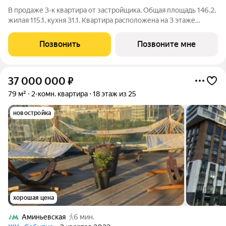
В продаже 3-к квартира от застройщика. Общая площадь 146.2,
жилая 115.1, кухня 31.1. Квартира расположена на 3 этаже
клубного дома РЕКА-4, 5. Квартира без отделки. Срок сдачи: 4
кв. 2029 года. Высота потолка до 3.65 метра в квартирах и до
Позвонить
Позвоните мне
4,5 м в
37 000 000
₽
79 м²
2-комн. квартира
18 этаж из 25
новостройка
хорошая цена
Аминьевская
6 мин.