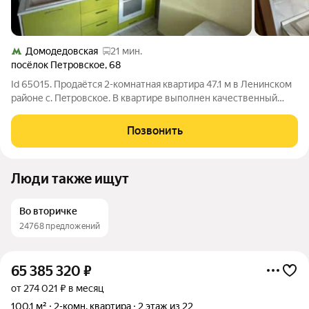
Домодедовская
21 мин.
посёлок Петровское
,
68
Id 65015. Продаётся 2-комнaтная квартира 47.1 м в Ленинском
районе с. Пeтpoвскoе. В квартире выполнен качественный
современный ремонт. Идеально для тех, кто ищет квартиру, в
которую можно переехать и жить. Квартира не требует ни
Позвонить
каких вложений.
Люди также ищут
Во вторичке
24768 предложений
65 385 320
₽
от 274 021 ₽ в месяц
100,1 м²
2-комн. квартира
2 этаж из 22