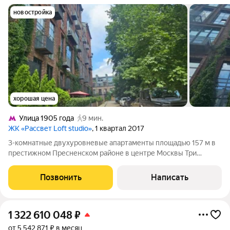
новостройка
хорошая цена
Улица 1905 года
9 мин.
ЖК «Рассвет Loft studio»
, 1 квартал 2017
3-комнатные двухуровневые апартаменты площадью 157 м в
престижном Пресненском районе в центре Москвы Три
просторных этажа с панорамными окнами, мансарда, веранда и
приватное патио почувствуйте премиальный комфорт
Позвонить
Написать
загородной жизни в центре Москвы!
1 322 610 048
₽
от 5 542 871 ₽ в месяц