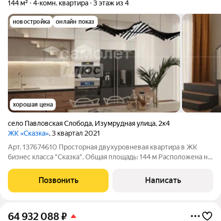
144 м²
4-комн. квартира
3 этаж из 4
новостройка
онлайн показ
хорошая цена
село Павловская Слобода
,
Изумрудная улица
,
2к4
ЖК «Сказка»
, 3 квартал 2021
Арт. 137674610 Просторная двухуровневая квартира в ЖК
бизнес класса "Сказка". Общая площадь: 144 м Расположена на
3 этаже 4-этажного дома. Что вас ждет: Высокие потолки (3м)
+ второй свет (6м), панорамные окна, просторный видовой
Позвонить
Написать
балкон, свободная
64 932 088
₽