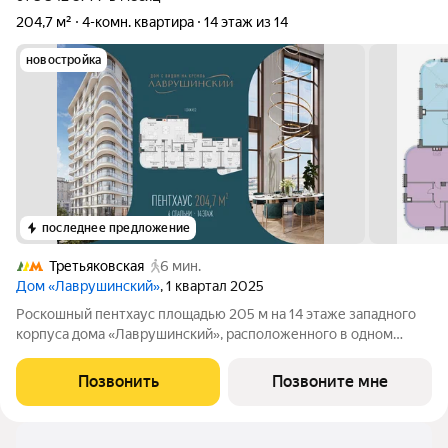
204,7 м²
4-комн. квартира
14 этаж из 14
новостройка
последнее предложение
Третьяковская
6 мин.
Дом «Лаврушинский»
, 1 квартал 2025
Роскошный пентхаус площадью 205 м на 14 этаже западного
корпуса дома «Лаврушинский», расположенного в одном
километре от Кремля, в глубине собственного двора-парка
площадью 1,4 гектара. Прямые виды на храм Христа Спасителя
Позвонить
Позвоните мне
и исторический центр