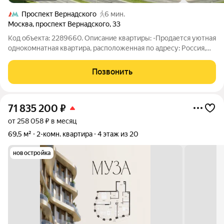
Проспект Вернадского
6 мин.
Москва
,
проспект Вернадского
,
33
Код объекта: 2289660. Описание квартиры: -Продается уютная
однокомнатная квартира, расположенная по адресу: Россия,
Москва, проспект Вернадского, 33 на 7-ом этаже кирпичного
дома -Один собственник -Общая площадь 31.2 кв. м, жилая 19.1
Позвонить
кв. м, кухня
71 835 200
₽
от 258 058 ₽ в месяц
69,5 м²
2-комн. квартира
4 этаж из 20
новостройка