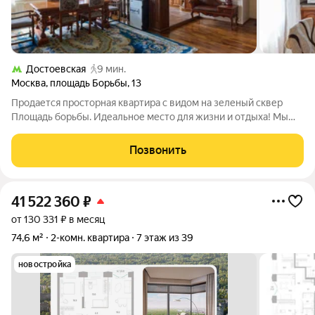
Достоевская
9 мин.
Москва
,
площадь Борьбы
,
13
Продается просторная квартира с видом на зеленый сквер
Площадь борьбы. Идеальное место для жизни и отдыха! Мы
рады представить вашему вниманию светлую и уютную
квартиру, расположенную в Центральном административного
Позвонить
округе города Москвы, но вдали от
41 522 360
₽
от 130 331 ₽ в месяц
74,6 м²
2-комн. квартира
7 этаж из 39
новостройка