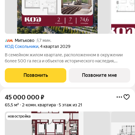
Митьково
7 мин.
КОД Сокольники
, 4 квартал 2029
В семейном жилом квартале, расположенном в окружении
более 500 га леса и объектов исторического наследия,
продается 2-комнатная квартира площадью 74.60 кв. м без
отделки. Квартира расположена на 7 этаже 39-этажного
Позвонить
Позвоните мне
корпуса №2.1 жилого квартала
45 000 000
₽
65,5 м²
2-комн. квартира
5 этаж из 21
новостройка