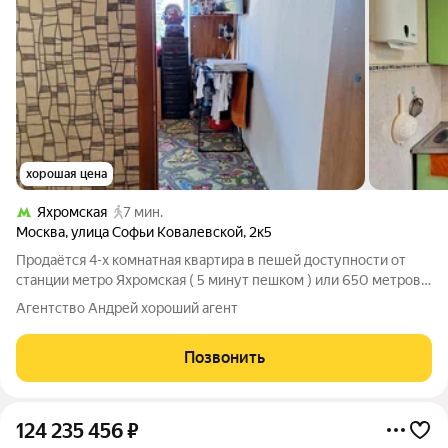
хорошая цена
Яхромская
7 мин.
Москва
,
улица Софьи Ковалевской
,
2к5
Продаётся 4-х комнатная квартира в пешей доступности от
станции метро Яхромская ( 5 минут пешком ) или 650 метров.
Общая площадь квартиры 64,3 метров ( с учетом балкона).
Агентство Андрей хороший агент
Общая площадь квартиры без балкона 61,80 метров . Общая
площадь квартиры с
Позвонить
124 235 456
₽