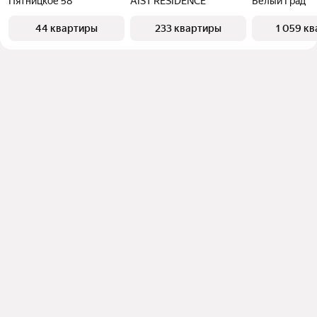
Пятницкое 58
AIST RESIDENCE
Белый Град
44 квартиры
233 квартиры
1 059 к