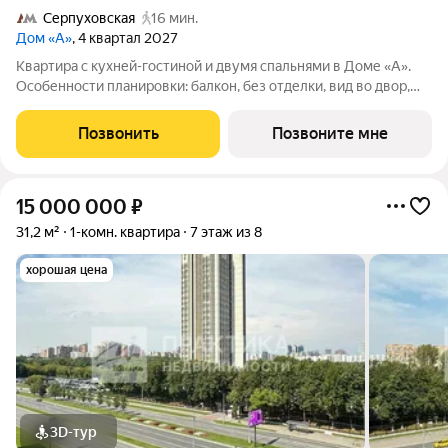
Серпуховская
16 мин.
Дом «А»
, 4 квартал 2027
Квартира с кухней-гостиной и двумя спальнями в Доме «А».
Особенности планировки: балкон, без отделки, вид во двор,
гардеробная, постирочная. Срок сдачи IV кв. 2027 Дом А -
проект от застройщика Брусника располагается на границе с
Позвонить
Позвоните мне
ЦАО, рядом с метро
15 000 000
₽
31,2 м²
1-комн. квартира
7 этаж из 8
хорошая цена
3D-тур