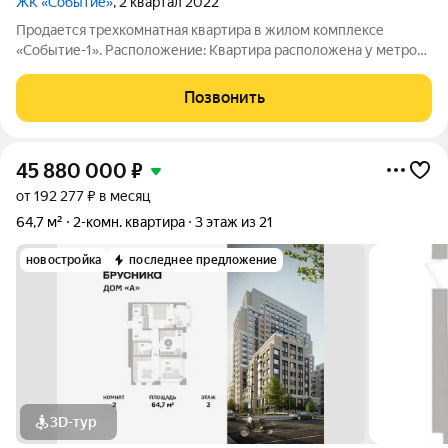
ЖК «Событие»
, 2 квартал 2022
Продается трехкомнатная квартира в жилом комплексе
«Событие-1». Расположение: Квартира расположена у метро
Аминьевская. Идеально подходит для всех типов покупателей
благодаря своему расположению в зеленом районе с
Позвонить
развитой инфраструктурой. Рядом с
45 880 000
₽
от 192 277 ₽ в месяц
64,7 м²
2-комн. квартира
3 этаж из 21
новостройка
последнее предложение
3D-тур