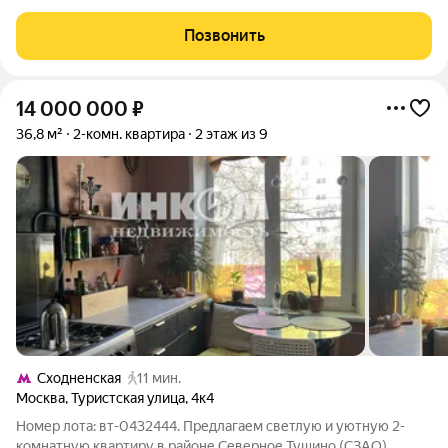
предложений в данной локации, и стоимость сейчас от 19 млн.
Двухкомнатные апартаменты 50,9 кв.м на 29 этаже (из 30
Позвонить
плюс тех.этаж) с боковым видом на
14 000 000
₽
36,8 м²
2-комн. квартира
2 этаж из 9
Сходненская
11 мин.
Москва
,
Туристская улица
,
4к4
Номер лота: вт-0432444. Предлагаем светлую и уютную 2-
комнатную квартиру в районе Северное Тушино (СЗАО),