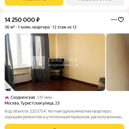
«Пятницкое шоссе». 8 минут на автомобиле до
14 250 000
₽
36 м²
1-комн. квартира
12 этаж из 12
Сходненская
15 мин.
Москва
,
Туристская улица
,
23
Код объекта: 2253754. Уютная однокомнатная квартира с
хорошим ремонтом и утепленным балконом, расположенная
на 12 этаже 12-этажного блочного дома. Высота потолков 2,64
м. Квартира продается с мебелью, что позволяет сразу заехать