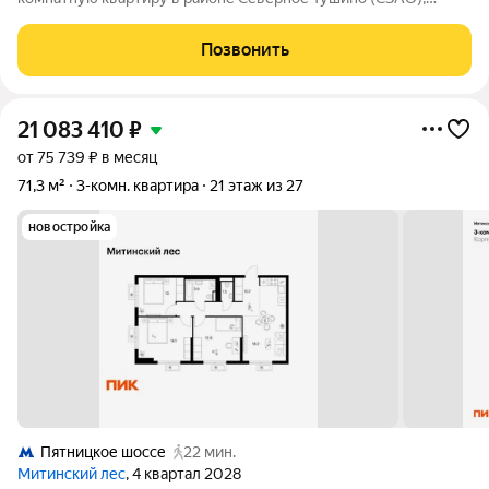
расположенную на 2 этаже 12-этажного блочного дома.
Ухоженный зелёный двор, детские и спортивные площадки.
Позвонить
Метро "Планерная" - 15 минут пешком
21 083 410
₽
от 75 739 ₽ в месяц
71,3 м²
3-комн. квартира
21 этаж из 27
новостройка
Пятницкое шоссе
22 мин.
Митинский лес
, 4 квартал 2028