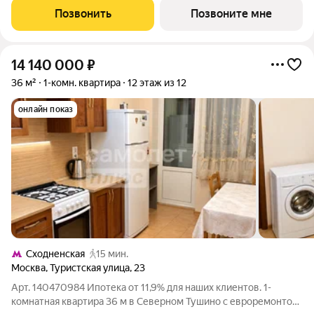
расположение 20 минут пешком до станции метро
Позвонить
Позвоните мне
«Пятницкое шоссе». 8 минут на автомобиле до
14 140 000
₽
36 м²
1-комн. квартира
12 этаж из 12
онлайн показ
Сходненская
15 мин.
Москва
,
Туристская улица
,
23
Арт. 140470984 Ипотека от 11,9% для наших клиентов. 1-
комнатная квартира 36 м в Северном Тушино с евроремонтом,