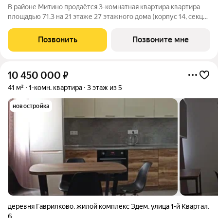
В районе Митино продаётся 3-комнатная квартира квартира
площадью 71.3 на 21 этаже 27 этажного дома (корпус 14, секция
4) в проекте ПИК «Митинский лес». Удобное расположение 20
минут пешком до станции метро «Пятницкое шоссе». 8 минут
Позвонить
Позвоните мне
на автомобиле до
10 450 000
₽
41 м²
1-комн. квартира
3 этаж из 5
новостройка
деревня Гаврилково
,
жилой комплекс Эдем
,
улица 1-й Квартал
,
6