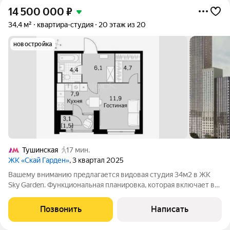
14 500 000
₽
34,4 м²
квартира-студия
20 этаж из 20
новостройка
Тушинская
17 мин.
ЖК «Скай Гарден»
, 3 квартал 2025
Вашему вниманию предлагается видовая студия 34м2 в ЖК
Sky Garden. Функциональная планировка, которая включает в
себя: большая прихожая; большая кухня гостинная;
гардеробная; лоджия; Квартира в чистовой отделке, что
Позвонить
Написать
предоставляет возможность