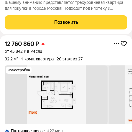
!Вашему вниманию представляется трёхуровневая квартира
для покупки в городе Москва! Подходит под ипотеку и
материнский капитал! 1 взрослый собственник! Свободная
продажа! О квартире:Общая площадь-158,3 кв.м.; Кухня- 16
Позвонить
кв.м.; Три этажа, 5 и более
12 760 860
₽
от 45 842 ₽ в месяц
32,2 м²
1-комн. квартира
26 этаж из 27
новостройка
Пятницкое шоссе
22 мин.