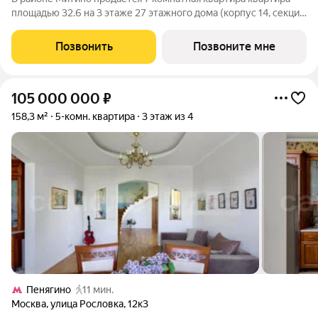
площадью 32.6 на 3 этаже 27 этажного дома (корпус 14, секция
1) в проекте ПИК «Митинский лес». Удобное расположение 20
минут пешком до станции метро «Пятницкое шоссе». 8 минут
Позвонить
Позвоните мне
на автомобиле до
105 000 000
₽
158,3 м²
5-комн. квартира
3 этаж из 4
Пенягино
11 мин.
Москва
,
улица Рословка
,
12к3