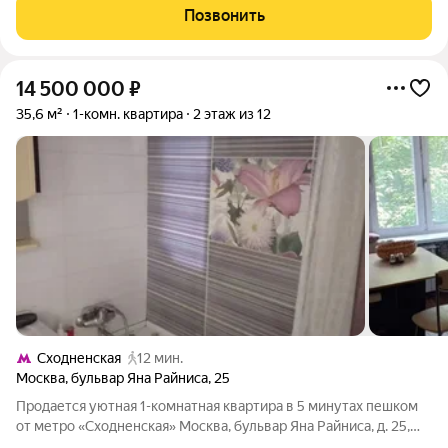
подчистовой отделкой (оштукатуренные стены, подвесные
Позвонить
потолки, стяжка на полу,
14 500 000
₽
35,6 м²
1-комн. квартира
2 этаж из 12
Сходненская
12 мин.
Москва
,
бульвар Яна Райниса
,
25
Продается уютная 1-комнатная квартира в 5 минутах пешком
от метро «Сходненская» Москва, бульвар Яна Райниса, д. 25,
район Южное Тушино (СЗАО). Предлагается светлая, теплая и