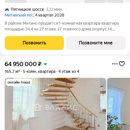
Пятницкое шоссе
22 мин.
Митинский лес
, 4 квартал 2028
В районе Митино продаётся 1-комнатная квартира квартира
площадью 34.4 на 27 этаже 27 этажного дома (корпус 14,
секция 4) в проекте ПИК «Митинский лес». Удобное
расположение 20 минут пешком до станции метро
Позвонить
Позвоните мне
«Пятницкое шоссе». 8 минут на автомобиле до
64 950 000
₽
165,7 м²
5-комн. квартира
4 этаж из 4
онлайн показ