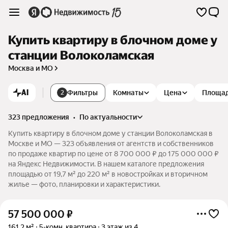
Купить квартиру в блочном доме у
станции Волоколамская
Москва и МО
AI
Фильтры
Комнаты
Цена
Площа
2
323 предложения
•
по актуальности
Купить квартиру в блочном доме у станции Волоколамская в
Москве и МО — 323 объявления от агентств и собственников
по продаже квартир по цене от 8 700 000 ₽ до 175 000 000 ₽
на Яндекс Недвижимости. В нашем каталоге предложения
площадью от 19,7 м² до 220 м² в новостройках и вторичном
жилье — фото, планировки и характеристики.
57 500 000
₽
161,2 м²
5-комн. квартира
3 этаж из 4