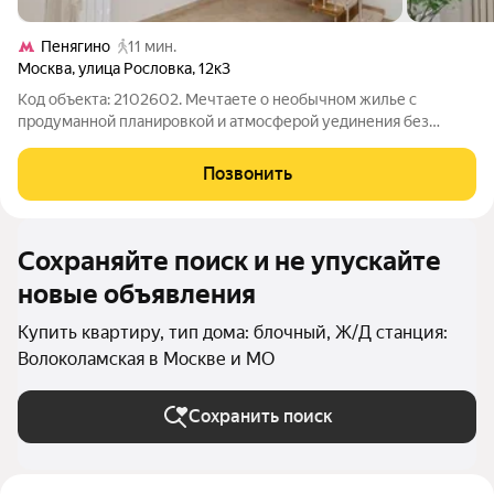
Пенягино
11 мин.
Москва
,
улица Рословка
,
12к3
Код объекта: 2102602. Мечтаете о необычном жилье с
продуманной планировкой и атмосферой уединения без
отказа от городской инфраструктуры? Представляем вашему
вниманию уникальную двухуровневую квартиру в
Позвонить
престижном посёлке «Митинский Оазис-2». Это не
Сохраняйте поиск и не упускайте
новые объявления
Купить квартиру, тип дома: блочный, Ж/Д станция:
Волоколамская в Москве и МО
Сохранить поиск