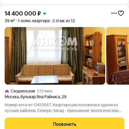
14 400 000
₽
39 м²
1-комн. квартира
2 этаж из 12
Сходненская
13 мин.
Москва
,
бульвар Яна Райниса
,
29
Номер лота: вт-0433567. Квартира расположена в одном из
лучших районов. Северо-Запад - признанное экологическое
ядро Москвы. Район утопает в зелени, рядом природно-
исторический парк "Тушинский", включающий "Сходненскую
Позвонить
чашу" - региональный памятник