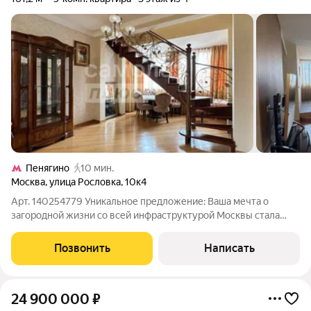
Пенягино
10 мин.
Москва
,
улица Рословка
,
10к4
Арт. 140254779 Уникальное предложение: Ваша мечта о
загородной жизни со всей инфраструктурой Москвы стала
реальностью! Представляем вашему вниманию эксклюзивную
квартиру, которая сочетает в себе простор и приватность
Позвонить
Написать
загородного дома с престижем и
24 900 000
₽