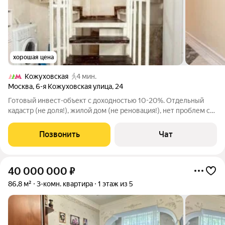
хорошая цена
Кожуховская
4 мин.
Москва
,
6-я Кожуховская улица
,
24
Готовый инвест-объект с доходностью 10-20%. Отдельный
кадастр (не доля!), жилой дом (не реновация!), нет проблем с
судами, коммуникациями, назначением земли и тд. Подходит
под ипотеку любого банка, который работает с апартаментами.
Позвонить
Чат
Полноценный первый
40 000 000
₽
86,8 м²
3-комн. квартира
1 этаж из 5