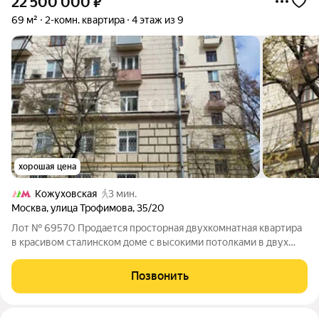
22 500 000
₽
69 м²
2-комн. квартира
4 этаж из 9
хорошая цена
Кожуховская
3 мин.
Москва
,
улица Трофимова
,
35/20
Лот № 69570 Продается просторная двухкомнатная квартира
в красивом сталинском доме с высокими потолками в двух
минутах ходьбы от станции метро Кожуховская. В шаговой
доступности вся необходимая инфраструктура: супермаркеты,
Позвонить
поликлиника, рынок,