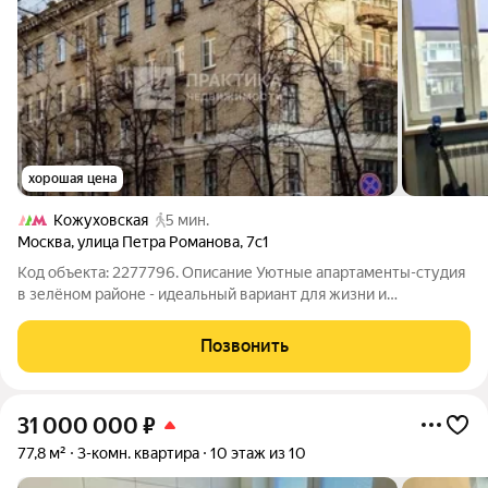
хорошая цена
Кожуховская
5 мин.
Москва
,
улица Петра Романова
,
7с1
Код объекта: 2277796. Описание Уютные апартаменты-студия
в зелёном районе - идеальный вариант для жизни и
инвестиций! Хотите обрести своё комфортное пространство в
живописном уголке - без лишних хлопот и с перспективой
Позвонить
дохода? Представляем вам
31 000 000
₽
77,8 м²
3-комн. квартира
10 этаж из 10