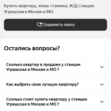
Купить квартиру, эпоха: сталинка, Ж/Д станция:
Угрешская в Москве и МО
Сохранить поиск
Остались вопросы?
Сколько квартир в продаже у станции
Угрешская в Москве и МО ?
На Яндекс Недвижимости в продаже у станции 
Угрешская в Москве и МО 31 квартира, из них 2 
Как выбрать свою лучшую квартиру?
объявления от собственников, 29 объявлений от 
Чтобы купить квартиру в сталинке у станции 
агентств
Угрешская, воспользуйтесь тепловой картой для 
Сколько стоит купить квартиру у станции
Угрешская в Москве и МО ?
оценки инфраструктуры и транспортной 