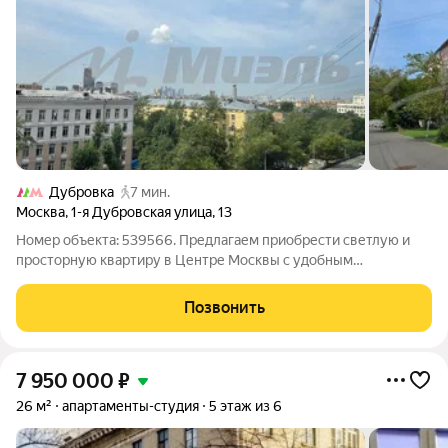
Дубровка
7 мин.
Москва
,
1-я Дубровская улица
,
13
Номер объекта: 539566. Предлагаем приобрести светлую и
просторную квартиру в Центре Москвы с удобным
расположением и прекрасными характеристиками. Локация:
Дом расположен внутри Третьего транспортного кольца,
Позвонить
рядом 4 станции метро в пешей
7 950 000
₽
26 м²
апартаменты-студия
5 этаж из 6