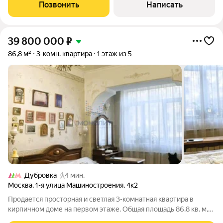
по индивидуальному проекту в современном стиле с
Позвонить
Написать
элементами ар-деко, на полу выложен
39 800 000
₽
86,8 м²
3-комн. квартира
1 этаж из 5
Дубровка
4 мин.
Москва
,
1-я улица Машиностроения
,
4к2
Продается просторная и светлая 3-комнатная квартира в
кирпичном доме на первом этаже. Общая площадь 86.8 кв. м,
жилая 59.9 кв. м, кухня 9 кв. м. Высокие потолки 3.2 метра