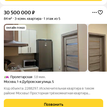
с
30 500 000
₽
84 м²
3-комн. квартира
1 этаж из 5
онлайн показ
Пролетарская
8 мин.
Москва
,
1-я Дубровская улица
,
5
Код объекта: 2288297. Исключительная квартира в тихом
районе Москвы! Просторная трёхкомнатная квартира
площадью 84 кв. м на 1-й Дубровской улице, 5 идеальное
решение для тех, кто ценит комфорт и удобство. Кирпичная
Позвонить