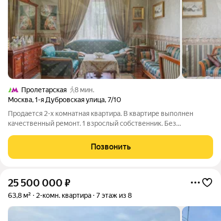
Пролетарская
8 мин.
Москва
,
1-я Дубровская улица
,
7/10
Продается 2-х комнатная квартира. В квартире выполнен
качественный ремонт. 1 взрослый собственник. Без
обременений. Более 20 лет в собственности. В пешей
доступности от дома, благоустроенные парки с креативными
Позвонить
современными площадками для игр, спорта
25 500 000
₽
63,8 м²
2-комн. квартира
7 этаж из 8