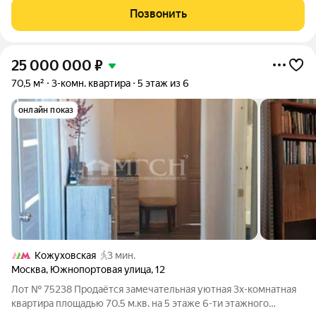
добавляют пространству ощущение свободы и легкости. Дом
Позвонить
построен в 1937
25 000 000
₽
70,5 м²
3-комн. квартира
5 этаж из 6
онлайн показ
Кожуховская
3 мин.
Москва
,
Южнопортовая улица
,
12
Лот № 75238 Продаётся замечательная уютная 3х-комнатная
квартира площадью 70.5 м.кв. на 5 этаже 6-ти этажного