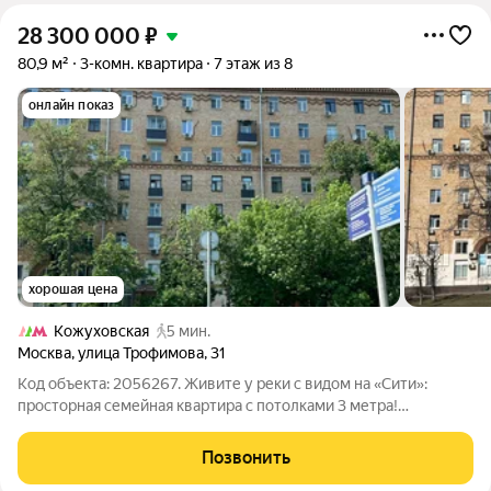
28 300 000
₽
80,9 м²
3-комн. квартира
7 этаж из 8
онлайн показ
хорошая цена
Кожуховская
5 мин.
Москва
,
улица Трофимова
,
31
Код объекта: 2056267. Живите у реки с видом на «Сити»:
просторная семейная квартира с потолками 3 метра!
Представьте утро с чашкой кофе на панорамном балконе:
внизу течет Москва-река, а напротив растут небоскребы
Позвонить
нового делового центра «Москва-Сити