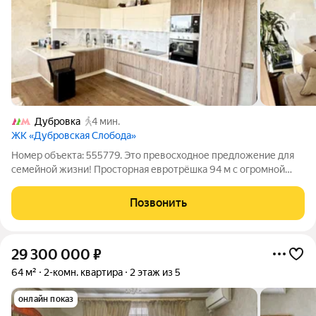
Дубровка
4 мин.
ЖК «Дубровская Слобода»
Номер объекта: 555779. Это превосходное предложение для
семейной жизни! Просторная евротрёшка 94 м с огромной
кухней-гостиной и высокими потолками в бизнес-классе это
мечта для семьи с детьми. Готовый дизайнерский ремонт
Позвонить
избавляет от главного
29 300 000
₽
64 м²
2-комн. квартира
2 этаж из 5
онлайн показ