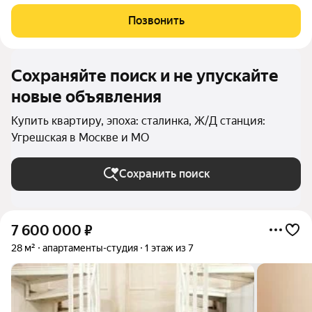
кирпичного дома 1959 года постройки. Все комнаты
раздельные (18+18+14 м.кв.), просторный балкон. Благодаря
Позвонить
окнам, выходящим на три стороны
Сохраняйте поиск и не упускайте
новые объявления
Купить квартиру, эпоха: сталинка, Ж/Д станция:
Угрешская в Москве и МО
Сохранить поиск
7 600 000
₽
28 м²
апартаменты-студия
1 этаж из 7