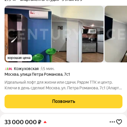
хорошая цена
Кожуховская
5 мин.
Москва
,
улица Петра Романова
,
7с1
Идеальный лофт для жизни или сдачи. Рядом ТТК и центр.
Ключи в день сделки! Москва, ул. Петра Романова, 7с1 (Апарт-
комплекс Loft Apartments) Уважаемые покупатели:
Приветствую! Я риелтор с 10-летним стажем в Москве, знаю
Позвонить
этот рынок изнутри. Перед
33 000 000
₽