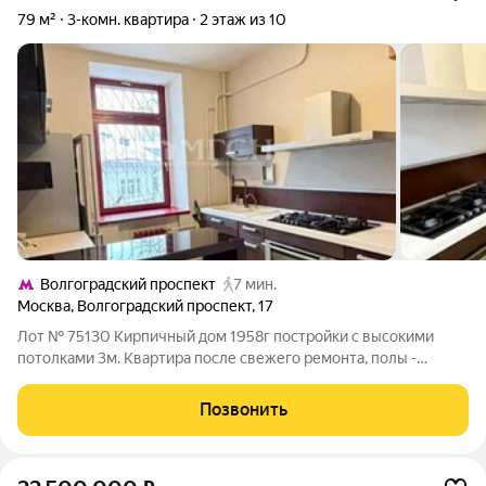
79 м²
3-комн. квартира
2 этаж из 10
Волгоградский проспект
7 мин.
Москва
,
Волгоградский проспект
,
17
Лот № 75130 Кирпичный дом 1958г постройки с высокими
потолками 3м. Квартира после свежего ремонта, полы -
натуральное дерево, массивная доска красное дерево, новые
деревянные окна с двойным стеклопакетом, подоконники
Позвонить
деревянные, все широкие. Полы