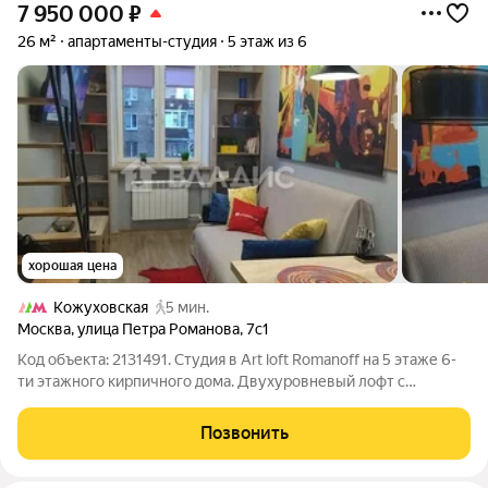
7 950 000
₽
26 м²
апартаменты-студия
5 этаж из 6
хорошая цена
Кожуховская
5 мин.
Москва
,
улица Петра Романова
,
7с1
Код объекта: 2131491. Студия в Art loft Romanoff на 5 этаже 6-
ти этажного кирпичного дома. Двухуровневый лофт с
отличным дизайнерским ремонтом. В квартире есть все
необходимое для комфортной жизни! Общая площадь 26 кв.м
Позвонить
Жилая площадь - 21 кв.м