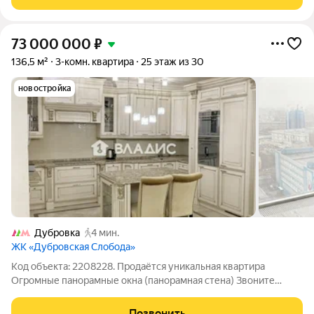
пятиэтажка 1928 года постройки с
73 000 000
₽
136,5 м²
3-комн. квартира
25 этаж из 30
новостройка
Дубровка
4 мин.
ЖК «Дубровская Слобода»
Код объекта: 2208228. Продаётся уникальная квартира
Огромные панорамные окна (панорамная стена) Звоните
прямо сейчас... Квартира находится на 25 этаже 30-этажного
монолитного дома, построенного в 2012 году. Общая площадь
Позвонить