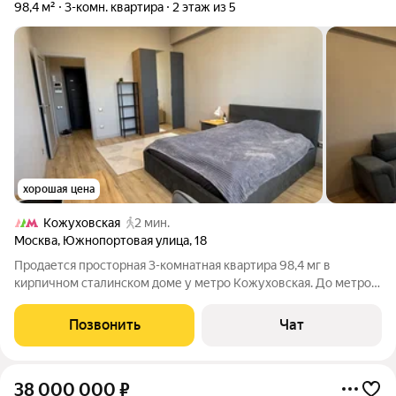
98,4 м²
3-комн. квартира
2 этаж из 5
хорошая цена
Кожуховская
2 мин.
Москва
,
Южнопортовая улица
,
18
Продается просторная 3-комнатная квартира 98,4 мг в
кирпичном сталинском доме у метро Кожуховская. До метро -
одна минута пешком. Квартира полностью обновлена:
выполнен капитальный ремонт от черновой до чистовой
Позвонить
Чат
отделки, заменены Инженерные
38 000 000
₽