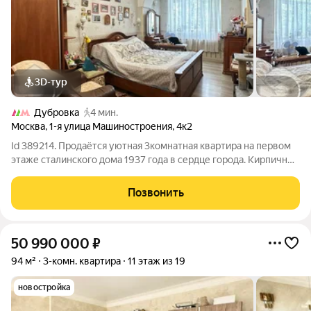
3D-тур
Дубровка
4 мин.
Москва
,
1-я улица Машиностроения
,
4к2
Id 389214. Продаётся уютная 3комнатная квартира на первом
этаже сталинского дома 1937 года в сердце города. Кирпичный
дом в хорошем состоянии: тепло зимой, прохладно летом,
отличная звукоизоляция. Рядом наземная парковка. До метро
Позвонить
«Дубровка» 8 минут
50 990 000
₽
94 м²
3-комн. квартира
11 этаж из 19
новостройка