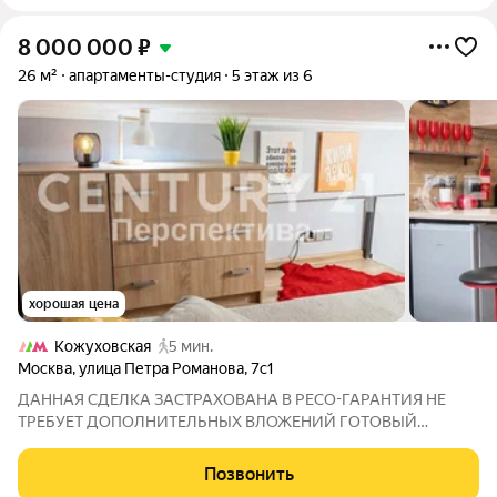
8 000 000
₽
26 м²
апартаменты-студия
5 этаж из 6
хорошая цена
Кожуховская
5 мин.
Москва
,
улица Петра Романова
,
7с1
ДАННАЯ СДЕЛКА ЗАСТРАХОВАНА В РЕСО-ГАРАНТИЯ НЕ
ТРЕБУЕТ ДОПОЛНИТЕЛЬНЫХ ВЛОЖЕНИЙ ГОТОВЫЙ
АРЕНДНЫЙ БИЗНЕС - студия с доходностью выше рынка на
3040% ДОХОД. Полная дизайнерская меблировка и свежий
Позвонить
ремонт увеличивают арендный поток на 3040% по сравнению