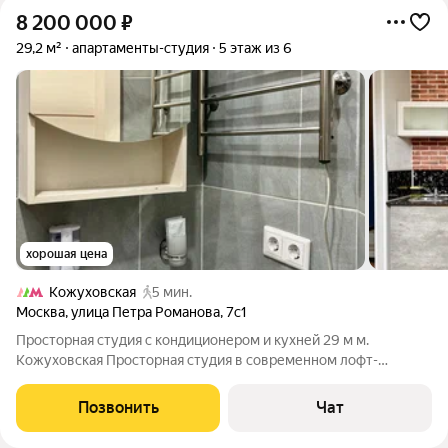
8 200 000
₽
29,2 м²
апартаменты-студия
5 этаж из 6
хорошая цена
Кожуховская
5 мин.
Москва
,
улица Петра Романова
,
7с1
Просторная студия с кондиционером и кухней 29 м м.
Кожуховская Просторная студия в современном лофт-
формате. Полностью готова для проживания или сдачи в
аренду. 5 минут от метро Кожуховская, удобный выезд в
Позвонить
Чат
центр Москвы. Продается уютная студия с