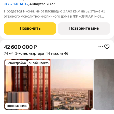
ЖК «ЗИЛАРТ»
, 4 квартал 2027
Продается 1-комн. кв-ра площадью 37.40 кв.м на 32 этаже 43
этажного монолитно-кирпичного дома в ЖК «ЗИЛАРТ» от
Группа ЛСР. ЗИЛАРТ СПАРК новый дом бизнес-класса в
жилом квартале «ЗИЛАРТ» высотой 150 метров. Он сочетает
Позвонить
Позвоните мне
в себе современную архитектуру,
42 600 000
₽
74 м²
3-комн. квартира
14 этаж из 46
новостройка
онлайн показ
хорошая цена