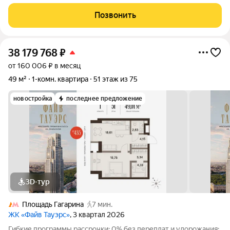
кв. м. Кухня-гостиная: 19,7 кв. м. Спальня: 15,3 кв. м.
Особенности квартиры В квартире выполнен качественный
Позвонить
ремонт с акцентом на
38 179 768
₽
от 160 006 ₽ в месяц
49 м²
1-комн. квартира
51 этаж из 75
новостройка
последнее предложение
3D-тур
Площадь Гагарина
7 мин.
ЖК «Файв Тауэрс»
, 3 квартал 2026
Гибкие программы рассрочки: 0% без переплат и удорожания;