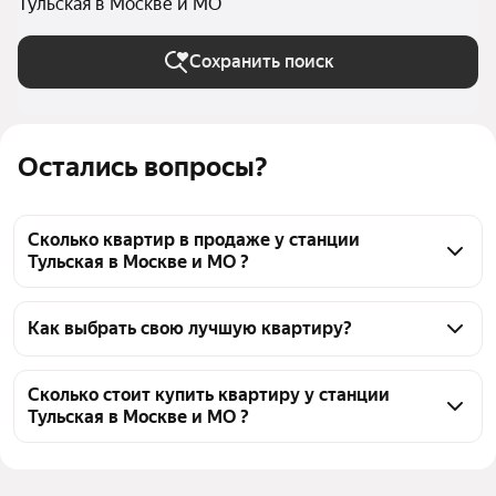
Тульская в Москве и МО
Сохранить поиск
Остались вопросы?
Сколько квартир в продаже у станции
Тульская в Москве и МО ?
На Яндекс Недвижимости в продаже у станции 
Тульская в Москве и МО 1111 квартир, из них 33 
Как выбрать свою лучшую квартиру?
объявления от агентств, 1078 объявлений от 
Чтобы купить квартиру в небоскребе у станции 
застройщиков
Тульская, воспользуйтесь тепловой картой для 
Сколько стоит купить квартиру у станции
Тульская в Москве и МО ?
оценки инфраструктуры и транспортной 
доступности в выбранном районе у станции 
Цена за квадратный метр
454 162 — 1,1 млн ₽
Тульская в Москве и МО
Площадь
18 — 132 м²