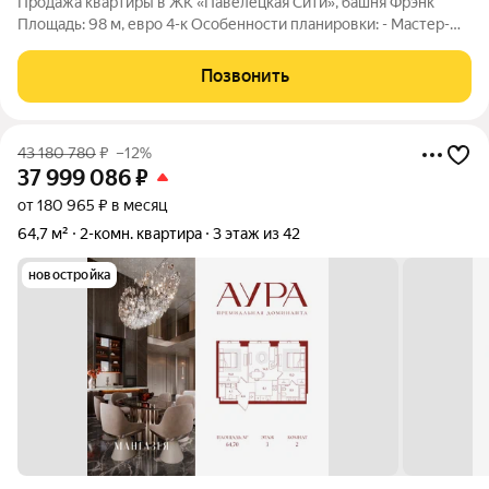
Продажа квартиры в ЖК «Павелецкая Сити», башня Фрэнк
Площадь: 98 м, евро 4-к Особенности планировки: - Мастер-
спальня с санузлом и гардеробной - 3 изолированные комнаты
- Кухня-гостиная - 2 санузла - Отдельная прачечная
Позвонить
Преимущества: - Дизайнерский
43 180 780
₽
–12%
37 999 086
₽
от 180 965 ₽ в месяц
64,7 м²
2-комн. квартира
3 этаж из 42
новостройка