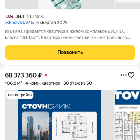
ЗИЛ
13 мин.
ЖК «ЗИЛАРТ»
, 3 квартал 2023
Id 61910. Продаётся квартира в жилом комплексе БИЗНЕС
класса "ЗИЛарт". Квартира очень светлая за счет большого
количество окон и высоты этажа! Окна выходят на 3 стороны
света! Квартира без отделки, что позволяет Вам свободно
Позвонить
воплотить собственные
68 373 360
₽
106,8 м²
4-комн. квартира
30 этаж из 50
новостройка