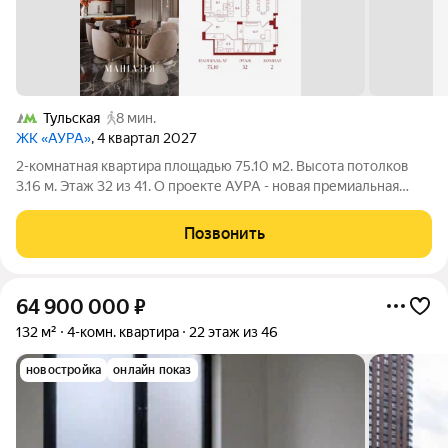
Тульская
8 мин.
ЖК «АУРА»
, 4 квартал 2027
2-комнатная квартира площадью 75.10 м2. Высота потолков
3.16 м. Этаж 32 из 41. О проекте АУРА - новая премиальная
доминанта Москвы в 10 минутах от Садового кольца. Проект
состоит из 42-этажной Бронзовой башни и 41-этажной
Позвонить
Серебряной. Рядом
64 900 000
₽
132 м²
4-комн. квартира
22 этаж из 46
новостройка
онлайн показ