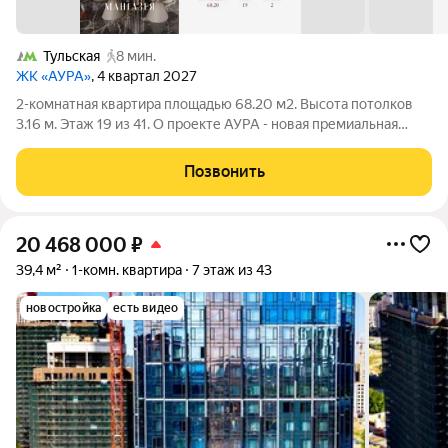
Тульская
8 мин.
ЖК «АУРА»
, 4 квартал 2027
2-комнатная квартира площадью 68.20 м2. Высота потолков
3.16 м. Этаж 19 из 41. О проекте АУРА - новая премиальная
доминанта Москвы в 10 минутах от Садового кольца. Проект
состоит из 42-этажной Бронзовой башни и 41-этажной
Позвонить
Серебряной. Рядом
20 468 000
₽
39,4 м²
1-комн. квартира
7 этаж из 43
новостройка
есть видео