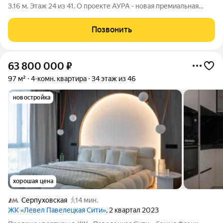
3.16 м. Этаж 24 из 41. О проекте АУРА - новая премиальная
доминанта Москвы в 10 минутах от Садового кольца. Проект
состоит из 42-этажной Бронзовой башни и 41-этажной
Позвонить
Серебряной. Рядом
63 800 000
₽
97 м²
4-комн. квартира
34 этаж из 46
новостройка
хорошая цена
Серпуховская
14 мин.
ЖК «Левел Павелецкая Сити»
, 2 квартал 2023