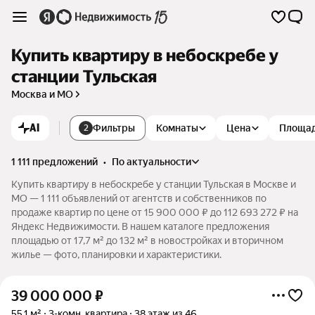
Купить квартиру в небоскребе у
станции Тульская
Москва и МО
AI
Фильтры
Комнаты
Цена
Площа
2
1 111 предложений
•
по актуальности
Купить квартиру в небоскребе у станции Тульская в Москве и
МО — 1 111 объявлений от агентств и собственников по
продаже квартир по цене от 15 900 000 ₽ до 112 693 272 ₽ на
Яндекс Недвижимости. В нашем каталоге предложения
площадью от 17,7 м² до 132 м² в новостройках и вторичном
жилье — фото, планировки и характеристики.
39 000 000
₽
55,1 м²
3-комн. квартира
38 этаж из 46