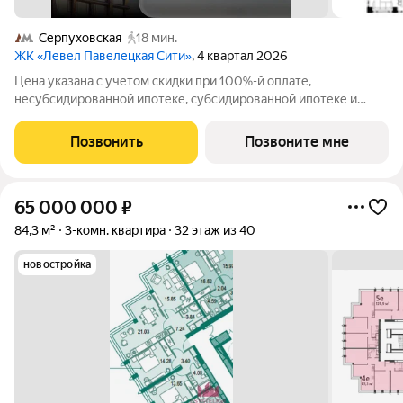
Серпуховская
18 мин.
ЖК «Левел Павелецкая Сити»
, 4 квартал 2026
Цена указана с учетом скидки при 100%-й оплате,
несубсидированной ипотеке, субсидированной ипотеке и
процентной рассрочке. Если вы являетесь агентом,
зафиксируйте клиента в личном кабинете до обращения за
Позвонить
Позвоните мне
консультацией. В Даниловском районе столицы
65 000 000
₽
84,3 м²
3-комн. квартира
32 этаж из 40
новостройка