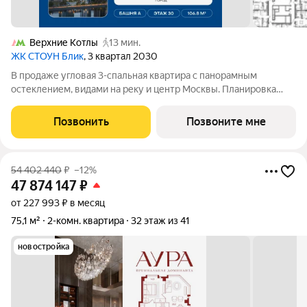
Верхние Котлы
13 мин.
ЖК СТОУН Блик
, 3 квартал 2030
В продаже угловая 3-спальная квартира с панорамным
остеклением, видами на реку и центр Москвы. Планировка
включает две мастер-спальни, светлую кухню-гостиную
площадью более 35м, детскую с рабочей зоной и два
Позвонить
Позвоните мне
дополнительных санузла. Особое
54 402 440
₽
–12%
47 874 147
₽
от 227 993 ₽ в месяц
75,1 м²
2-комн. квартира
32 этаж из 41
новостройка