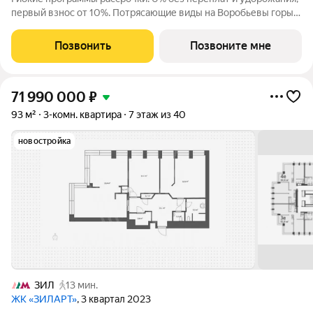
первый взнос от 10%. Потрясающие виды на Воробьевы горы,
Лужники, главный корпус МГУ и Москву-Сити Максимально
удобная эргономичная планировка Просторная прихожая с
Позвонить
Позвоните мне
гостевым санузлом
71 990 000
₽
93 м²
3-комн. квартира
7 этаж из 40
новостройка
ЗИЛ
13 мин.
ЖК «ЗИЛАРТ»
, 3 квартал 2023