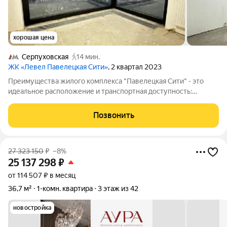
хорошая цена
Серпуховская
14 мин.
ЖК «Левел Павелецкая Сити»
, 2 квартал 2023
Преимущества жилого комплекса "Павелецкая Сити" - это
идеальное расположение и транспортная доступность:
Пешком 15 мин. м. "Павелецкая" 15 мин. м. "Серпуховская",
"Добрынинская" 20 мин. м. "Тульская" На машине 5 мин. до
Позвонить
Садового кольца 5 мин. до м.
27 323 150
₽
–8%
25 137 298
₽
от 114 507 ₽ в месяц
36,7 м²
1-комн. квартира
3 этаж из 42
новостройка