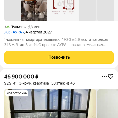
Тульская
8 мин.
ЖК «АУРА»
, 4 квартал 2027
1-комнатная квартира площадью 49.30 м2. Высота потолков
3.16 м. Этаж 3 из 41. О проекте АУРА - новая премиальная
доминанта Москвы в 10 минутах от Садового кольца. Проект
состоит из 42-этажной Бронзовой башни и 41-этажной
Позвонить
Серебряной. Рядом расположены
46 900 000
₽
92,9 м²
3-комн. квартира
38 этаж из 46
новостройка