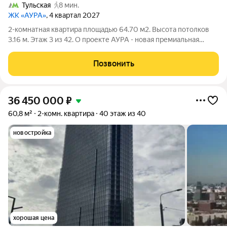
Тульская
8 мин.
ЖК «АУРА»
, 4 квартал 2027
2-комнатная квартира площадью 64.70 м2. Высота потолков
3.16 м. Этаж 3 из 42. О проекте АУРА - новая премиальная
доминанта Москвы в 10 минутах от Садового кольца. Проект
состоит из 42-этажной Бронзовой башни и 41-этажной
Позвонить
Серебряной. Рядом расположены
36 450 000
₽
60,8 м²
2-комн. квартира
40 этаж из 40
новостройка
хорошая цена