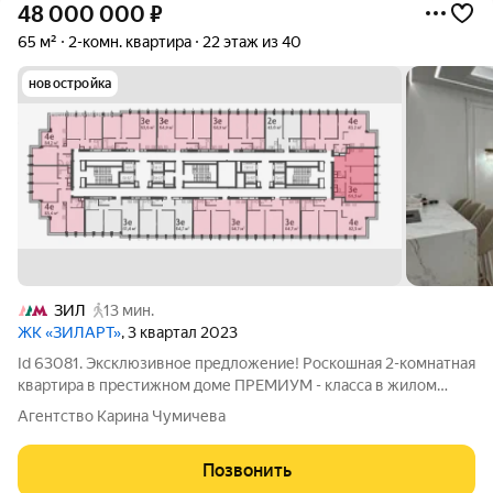
48 000 000
₽
65 м²
2-комн. квартира
22 этаж из 40
новостройка
ЗИЛ
13 мин.
ЖК «ЗИЛАРТ»
, 3 квартал 2023
Id 63081. Эксклюзивное предложение! Роскошная 2-комнатная
квартира в престижном доме ПРЕМИУМ - класса в жилом
комплексе "ЗИЛАРТ" Откройте для себя уникальную
Агентство Карина Чумичева
возможность стать хозяином стильной, светлой и полностью
оборудованной квартиры в самом
Позвонить