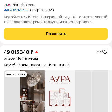
ЗИЛ
13 мин.
ЖК «ЗИЛАРТ»
, 3 квартал 2023
Код объекта: 2190419. Панорамный вид с 30-го этажа и чистый
холст для вашего ремонта двухкомнатная квартира в
монолитном доме 2023 года на бульваре Братьев Весниных.
Высота потолков 3 м, большие окна на улицу дают много света
Позвонить
и ощущение воздуха
49 015 340
₽
от 205 416 ₽ в месяц
68,2 м²
2-комн. квартира
19 этаж из 41
новостройка