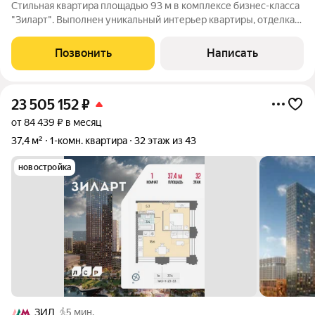
Стильная квартира площадью 93 м в комплексе бизнес-класса
"Зиларт". Выполнен уникальный интерьер квартиры, отделка
стен шпоном ценных пород дерева с сочетанием оникса, меди
и латуни; на полу паркетная доска; вся мебель гармонично
Позвонить
Написать
сочетается между
23 505 152
₽
от 84 439 ₽ в месяц
37,4 м²
1-комн. квартира
32 этаж из 43
новостройка
ЗИЛ
5 мин.