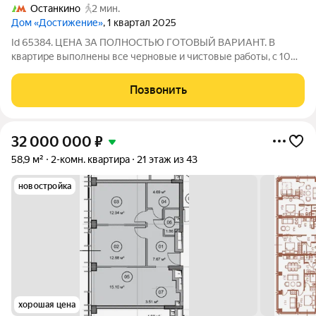
Останкино
2 мин.
Дом «Достижение»
, 1 квартал 2025
Id 65384. ЦЕНА ЗА ПОЛНОСТЬЮ ГОТОВЫЙ ВАРИАНТ. В
квартире выполнены все черновые и чистовые работы, с 10
июля начинается сборка мебели Квартира с люксовым
ремонтом и видом на лучший двор Москвы в ЖК Достижение
Позвонить
ваш новый уровень жизни. Представьте: Вы
32 000 000
₽
58,9 м²
2-комн. квартира
21 этаж из 43
новостройка
хорошая цена