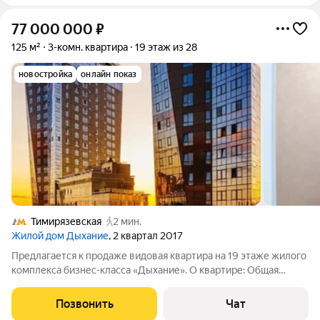
77 000 000
₽
125 м²
3-комн. квартира
19 этаж из 28
новостройка
онлайн показ
Тимирязевская
2 мин.
Жилой дом Дыхание
, 2 квартал 2017
Предлагается к продаже видовая квартира на 19 этаже жилого
комплекса бизнес-класса «Дыхание». О квартире: Общая
площадь 125 кв. м, потолки высотой 3,2 метра. В квартире
выполнен качественный дизайнерский ремонт по
Позвонить
Чат
индивидуальному проекту для