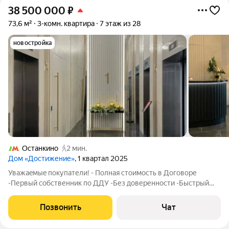
38 500 000
₽
73,6 м²
3-комн. квартира
7 этаж из 28
новостройка
Останкино
2 мин.
Дом «Достижение»
, 1 квартал 2025
Уважаeмыe покупатели! - Полная стоимость в Договоре
-Первый собственник по ДДУ -Без доверенности -Быстрый
выход на сделку -Ключи на руках Предлагаетcя в продажу
элегантная квартира с максимально удобной для вас
Позвонить
Чат
планировкой: - 2 полноценные спальни с