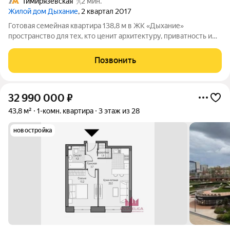
Тимирязевская
2 мин.
Жилой дом Дыхание
, 2 квартал 2017
Готовая семейная квартира 138,8 м в ЖК «Дыхание»
пространство для тех, кто ценит архитектуру, приватность и
комфорт без долгого ремонта. На 14-м этаже много света,
панорамные окна и продуманное разделение общих и личных
Позвонить
зон. Планировка создавалась
32 990 000
₽
43,8 м²
1-комн. квартира
3 этаж из 28
новостройка