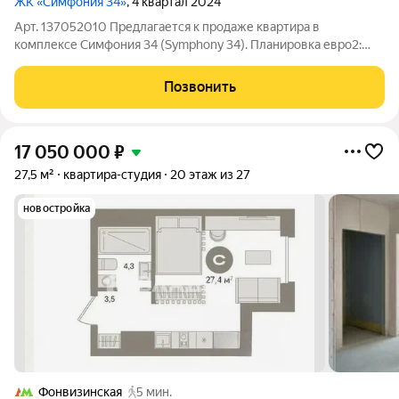
ЖК «Симфония 34»
, 4 квартал 2024
Арт. 137052010 Предлагается к продаже квартира в
комплексе Симфония 34 (Symphony 34). Планировка евро2:
кухня-гостиная и спальня. Отделка white box. Панорамные окна
с теплым алюминиевым профилем. Есть форточка. В квартиру
Позвонить
заведено оборудование под
17 050 000
₽
27,5 м²
квартира-студия
20 этаж из 27
новостройка
Фонвизинская
5 мин.