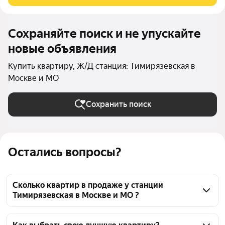
Высокий этаж, панорамные окна и один из лучших видов
Сохраняйте поиск и не упускайте
новые объявления
Купить квартиру, Ж/Д станция: Тимирязевская в
Москве и МО
Сохранить поиск
Остались вопросы?
Сколько квартир в продаже у станции
Тимирязевская в Москве и МО ?
На Яндекс Недвижимости в продаже у станции 
Тимирязевская в Москве и МО 61 квартира, из них 