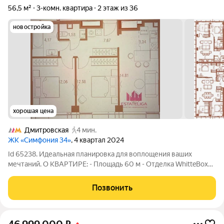
56,5 м²
3-комн. квартира
2 этаж из 36
новостройка
хорошая цена
Дмитровская
4 мин.
ЖК «Симфония 34»
, 4 квартал 2024
Id 65238. Идеальная планировка для воплощения ваших
мечтаний. О КВАРТИРЕ: - Площадь 60 м - Отделка WhitteBox
(Принята по всем правилам) - Никаких грязных работ
проводить не нужно - Удобная планировка - 2 этаж, Никогда не
Позвонить
будете ждать лифт. -