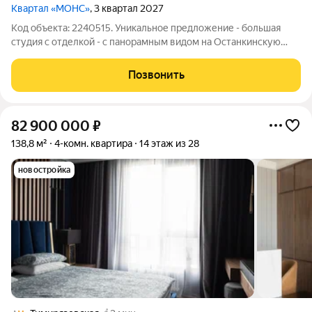
Квартал «МОНС»
, 3 квартал 2027
Код объекта: 2240515. Уникальное предложение - большая
студия с отделкой - с панорамным видом на Останкинскую
телебашню! Видовая квартира на 20 этаже, из которой
открывается панорама Москвы, Останкинская башня, ВДНХ!
Позвонить
Преимущества, о которых вы должны
82 900 000
₽
138,8 м²
4-комн. квартира
14 этаж из 28
новостройка