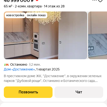
46 999 000
₽
65 м²
2-комн. квартира
14 этаж из 28
новостройка
онлайн показ
Останкино
2 мин.
Дом «Достижение»
, 1 квартал 2025
В престижном доме ЖК, "Достижение", в окружении зеленых
парков "Дубовой рощи", Останкино и Ботанического сада,
продаётся 2х комнатная квартира с новой отделкой. ... Вам
останется только выбрать и расставить комфортную мебель и
Позвонить
Чат
наполнить любимым