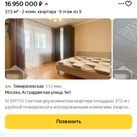
16 950 000
₽
37,5 м²
2-комн. квартира
9 этаж из 9
Тимирязевская
12 мин.
Москва
,
Астрадамская улица
,
9к1
Id 391170. Светлая двухкомнатная квартира площадью 37,5 м с
удобной планировкой и изолированными комнатами. Квартира
расположена на 9-м этаже 9-этажного дома. Последний этаж
это отсутствие соседей сверху, больше тишины и красивые
Позвонить
панорамные виды из