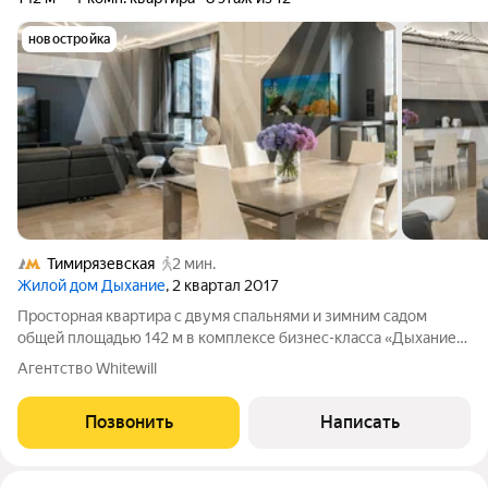
новостройка
Тимирязевская
2 мин.
Жилой дом Дыхание
, 2 квартал 2017
Просторная квартира с двумя спальнями и зимним садом
общей площадью 142 м в комплексе бизнес-класса «Дыхание».
Квартира с отделкой в современном стиле расположена на 8
Агентство Whitewill
этаже в секции 5. В оформлении использованы натуральные
материалы дерево, кожа и
Позвонить
Написать