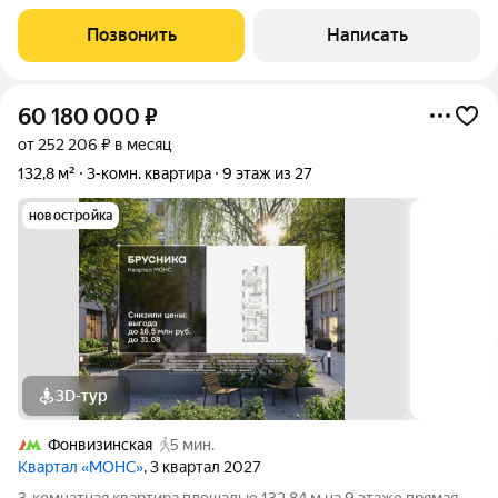
этаже. Светлый интерьер оформлен в современном стиле.
Квартира полностью меблирована и укомплектована бытовой
Позвонить
Написать
техникой. Продуманы
60 180 000
₽
от 252 206 ₽ в месяц
132,8 м²
3-комн. квартира
9 этаж из 27
новостройка
3D-тур
Фонвизинская
5 мин.
Квартал «МОНС»
, 3 квартал 2027