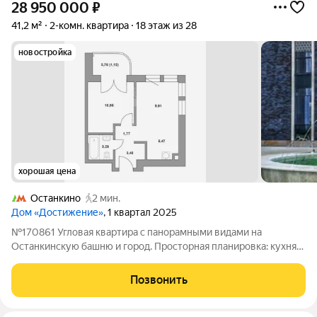
28 950 000
₽
41,2 м²
2-комн. квартира
18 этаж из 28
новостройка
хорошая цена
Останкино
2 мин.
Дом «Достижение»
, 1 квартал 2025
№170861 Угловая квартира с панорамными видами на
Останкинскую башню и город. Просторная планировка: кухня-
гостиная, спальня с выходом на большой балкон (3,8 м), ванная
комната, прихожая. Высокие потолки (3,15 м) и большие окна
Позвонить
на две стороны создают