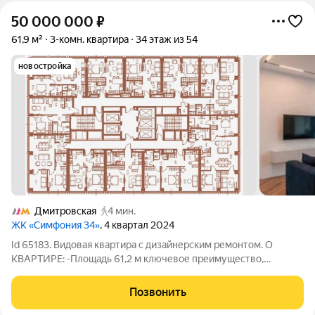
50 000 000
₽
61,9 м²
3-комн. квартира
34 этаж из 54
новостройка
Дмитровская
4 мин.
ЖК «Симфония 34»
, 4 квартал 2024
Id 65183. Видовая квартира с дизайнерским ремонтом. О
КВАРТИРЕ: -Площадь 61,2 м ключевое преимущество,
просторно и свободно. -Панорамный вид на всю Москву с
высоты 34 этажа. -Дизайнерский ремонт с дорогой мебелью и
Позвонить
техникой -Система умный дом