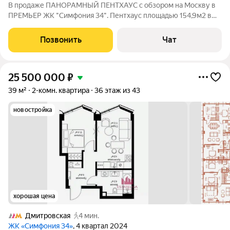
В продаже ПАНОРАМНЫЙ ПЕНТХАУС с обзором на Москву в
ПРЕМЬЕР ЖК "Симфония 34". Пентхаус площадью 154,9м2 в
отделке white box с высотой потолков 3м. ЦЕНА НИЖЕ
ЗАСТРОЙЩИКА!!! ДЛЯ ЮР.ЛИЦ ВОЗВРАТНЫЙ НДС! ЗАХОДИ
Позвонить
Чат
И ЖИВИ! Приватность-видеонаблюдение, охрана,
25 500 000
₽
39 м²
2-комн. квартира
36 этаж из 43
новостройка
хорошая цена
Дмитровская
4 мин.
ЖК «Симфония 34»
, 4 квартал 2024