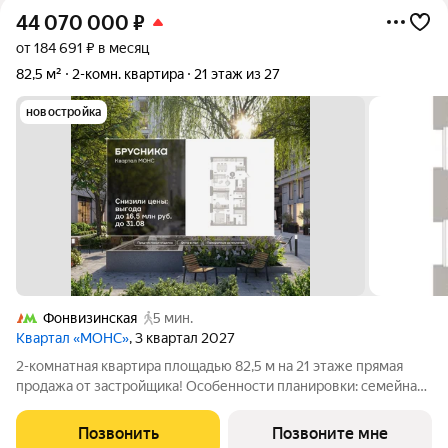
44 070 000
₽
от 184 691 ₽ в месяц
82,5 м²
2-комн. квартира
21 этаж из 27
новостройка
Фонвизинская
5 мин.
Квартал «МОНС»
, 3 квартал 2027
2-комнатная квартира площадью 82,5 м на 21 этаже прямая
продажа от застройщика! Особенности планировки: семейная
3,9%, окна в пол, панорамное остекление. МОНС квартал
Брусники в Северо-Восточном административном округе,
Позвонить
Позвоните мне
рядом с парком Останкино,