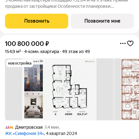
3-комнатная квартира площадью 132,84 м на 9 этаже прямая
продажа от застройщика! Особенности планировки:
разнесённые спальни, окна в пол, панорамное остекление,
второй санузел. МОНС квартал Брусники в Северо-Восточном
Позвонить
Позвоните мне
административном округе, рядом
100 800 000
₽
154,9 м²
4-комн. квартира
49 этаж из 49
новостройка
Дмитровская
4 мин.
ЖК «Симфония 34»
, 4 квартал 2024