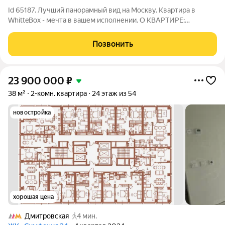
Id 65187. Лучший панорамный вид на Москву. Квартира в
WhitteBox - мечта в вашем исполнении. О КВАРТИРЕ:
-Площадь 39 м Лучшее соотношение цены и качества.
-Панорамный вид 36-го этажа на Москва-сити. -Большой плюс
Позвонить
- это закатная сторона, великолепны
23 900 000
₽
38 м²
2-комн. квартира
24 этаж из 54
новостройка
хорошая цена
Дмитровская
4 мин.