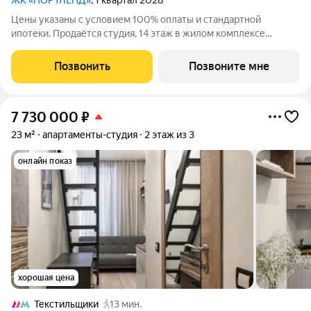
ЖК «ПОРТЛЕНД»
, 1 квартал 2028
Цены указаны с условием 100% оплаты и стандартной
ипотеки. Продаётся студия, 14 этаж в жилом комплексе
бизнес-класса ПОРТЛЕНД от девелопера FORMA. ЖК
расположен на берегу Москвы-реки в северной части района
Позвонить
Позвоните мне
Печатники в акватории Южного речного порта.
7 730 000
₽
23 м²
апартаменты-студия
2 этаж из 3
онлайн показ
хорошая цена
Текстильщики
13 мин.