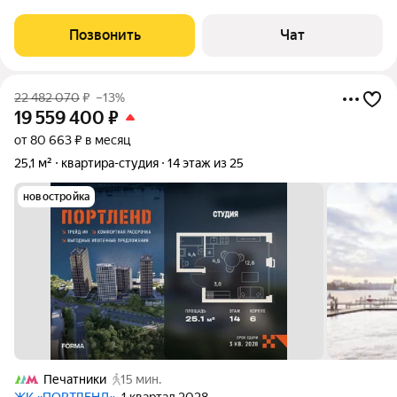
проблем) При прописке 10 лет- пенсия с московской
надбавкой обеспечена. Отличное вложение под аренду.
Позвонить
Чат
Пешком от м. Кузьминки дойдете через 10
22 482 070
₽
–13%
19 559 400
₽
от 80 663 ₽ в месяц
25,1 м²
квартира-студия
14 этаж из 25
новостройка
Печатники
15 мин.