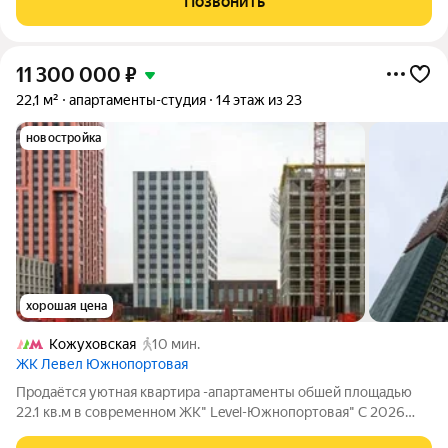
Позвонить
собственного проживания, так и для получения
11 300 000
₽
22,1 м²
апартаменты-студия
14 этаж из 23
новостройка
хорошая цена
Кожуховская
10 мин.
ЖК Левел Южнопортовая
Продаётся уютная квартира -апартаменты обшей площадью
22.1 кв.м в современном ЖК" Level-Южнопортовая" С 2026
года в апартаментах официально разрешена регистрация