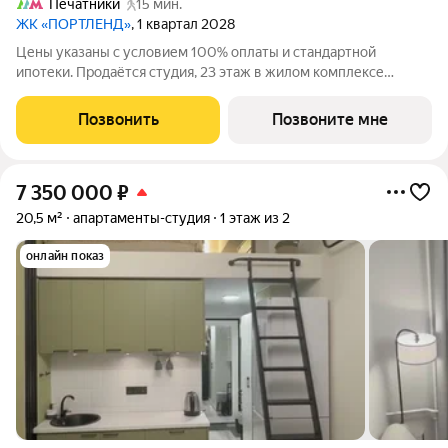
Печатники
15 мин.
ЖК «ПОРТЛЕНД»
, 1 квартал 2028
Цены указаны с условием 100% оплаты и стандартной
ипотеки. Продаётся студия, 23 этаж в жилом комплексе
бизнес-класса ПОРТЛЕНД от девелопера FORMA. ЖК
расположен на берегу Москвы-реки в северной части района
Позвонить
Позвоните мне
Печатники в акватории Южного речного порта.
7 350 000
₽
20,5 м²
апартаменты-студия
1 этаж из 2
онлайн показ