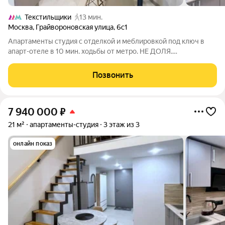
Текстильщики
13 мин.
Москва
,
Грайвороновская улица
,
6с1
Апартаменты студия с отделкой и меблировкой под ключ в
апарт-отеле в 10 мин. ходьбы от метро. НЕ ДОЛЯ.
ОТДЕЛЬНЫЙ КАДАСТРОВЫЙ НОМЕР. Земля под
назначением «Гостиничное обслуживание», что означает
Позвонить
льготный налог на имущество всего 0,5% (около 5-7 тыс.
7 940 000
₽
21 м²
апартаменты-студия
3 этаж из 3
онлайн показ