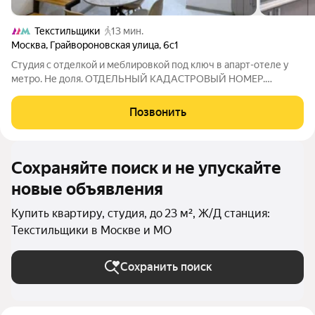
Текстильщики
13 мин.
Москва
,
Грайвороновская улица
,
6с1
Студия с отделкой и меблировкой под ключ в апарт-отеле у
метро. Не доля. ОТДЕЛЬНЫЙ КАДАСТРОВЫЙ НОМЕР.
Готовый бизнес или ваше личное пространство. Доход от
аренды, наличие, актуальную цену уточняйте по телефону!
Позвонить
Уникальное предложение всего в 10-12
Сохраняйте поиск и не упускайте
новые объявления
Купить квартиру, студия, до 23 м², Ж/Д станция:
Текстильщики в Москве и МО
Сохранить поиск