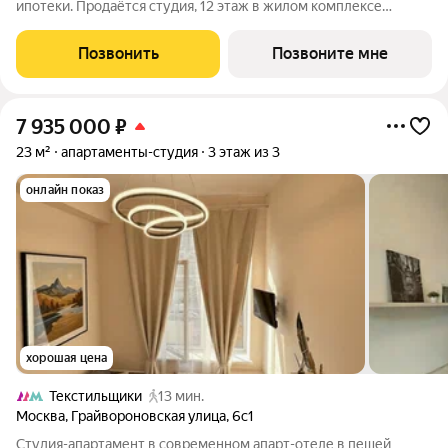
ипотеки. Продаётся студия, 12 этаж в жилом комплексе
бизнес-класса ПОРТЛЕНД от девелопера FORMA. ЖК
расположен на берегу Москвы-реки в северной части района
Позвонить
Позвоните мне
Печатники в акватории Южного речного порта.
7 935 000
₽
23 м²
апартаменты-студия
3 этаж из 3
онлайн показ
хорошая цена
Текстильщики
13 мин.
Москва
,
Грайвороновская улица
,
6с1
Студия-апартамент в современном апарт-отеле в пешей