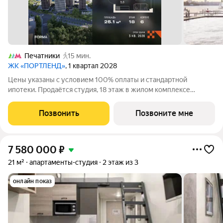
Печатники
15 мин.
ЖК «ПОРТЛЕНД»
, 1 квартал 2028
Цены указаны с условием 100% оплаты и стандартной
ипотеки. Продаётся студия, 18 этаж в жилом комплексе
бизнес-класса ПОРТЛЕНД от девелопера FORMA. ЖК
расположен на берегу Москвы-реки в северной части района
Позвонить
Позвоните мне
Печатники в акватории Южного речного порта.
7 580 000
₽
21 м²
апартаменты-студия
2 этаж из 3
онлайн показ