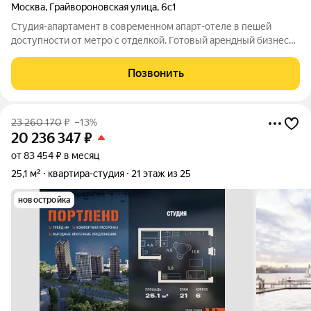
Москва
,
Грайвороновская улица
,
6с1
Студия-апартамент в современном апарт-отеле в пешей
доступности от метро с отделкой. Готовый арендный бизнес
или для собственного проживания. Отличный вариант для
инвесторов. Возможно сдавать студию самостоятельно или
Позвонить
через управляющую компанию отеля
23 260 170
₽
–13%
20 236 347
₽
от 83 454 ₽ в месяц
25,1 м²
квартира-студия
21 этаж из 25
новостройка