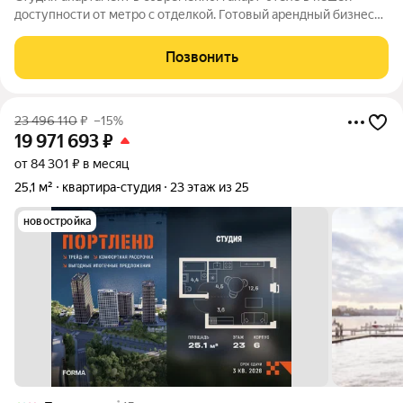
доступности от метро с отделкой. Готовый арендный бизнес
или для собственного проживания. Отличный вариант для
инвесторов. Возможно сдавать студию самостоятельно или
Позвонить
через управляющую компанию отеля
23 496 110
₽
–15%
19 971 693
₽
от 84 301 ₽ в месяц
25,1 м²
квартира-студия
23 этаж из 25
новостройка