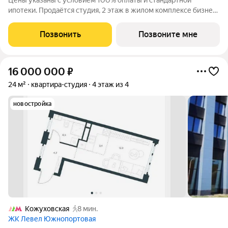
Цены указаны с условием 100% оплаты и стандартной
ипотеки. Продаётся студия, 2 этаж в жилом комплексе бизнес-
класса ПОРТЛЕНД от девелопера FORMA. ЖК расположен на
берегу Москвы-реки в северной части района Печатники в
Позвонить
Позвоните мне
акватории Южного речного порта.
16 000 000
₽
24 м²
квартира-студия
4 этаж из 4
новостройка
Кожуховская
8 мин.
ЖК Левел Южнопортовая