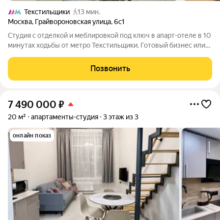
Текстильщики
13 мин.
Москва
,
Грайвороновская улица
,
6с1
Студия с отделкой и меблировкой под ключ в апарт-отеле в 10
минутах ходьбы от метро Текстильщики. Готовый бизнес или
ваше личное пространство. Сдавайте посуточно или
долгосрочно, самостоятельно или через управляющую
Позвонить
компанию отеля. Отдельный
7 490 000
₽
20 м²
апартаменты-студия
3 этаж из 3
онлайн показ