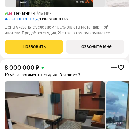
Печатники
15 мин.
ЖК «ПОРТЛЕНД»
, 1 квартал 2028
Цены указаны с условием 100% оплаты и стандартной
ипотеки. Продаётся студия, 21 этаж в жилом комплексе
бизнес-класса ПОРТЛЕНД от девелопера FORMA. ЖК
расположен на берегу Москвы-реки в северной части района
Позвонить
Позвоните мне
Печатники в акватории Южного речного порта.
8 000 000
₽
19 м²
апартаменты-студия
3 этаж из 3