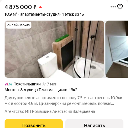
4 875 000
₽
10,9 м²
апартаменты-студия
1 этаж из 15
онлайн показ
Текстильщики
17 мин.
Москва
,
8-я улица Текстильщиков
,
13к2
Двухуровневые апартаменты по полу 7,5 м + антресоль 10,9кв
м с высотой 4,5 м. Дизайнерский ремонт, мебель, полная
готовность к жизни. Всё продумано до мелочей: заезжайте и
Агентство ИП Ромашина Анастасия Валерьевна
живите с первого дня после сделки. Локация Текстильщики (15
мин. спокойным
Позвонить
Написать