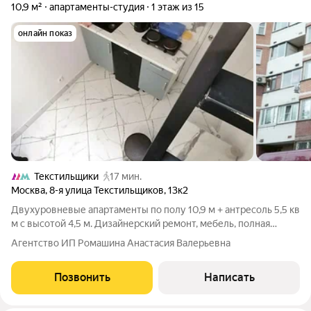
10,9 м²
апартаменты-студия
1 этаж из 15
онлайн показ
Текстильщики
17 мин.
Москва
,
8-я улица Текстильщиков
,
13к2
Двухуровневые апартаменты по полу 10,9 м + антресоль 5,5 кв
м с высотой 4,5 м. Дизайнерский ремонт, мебель, полная
готовность к жизни. Всё продумано до мелочей: заезжайте и
Агентство ИП Ромашина Анастасия Валерьевна
живите с первого дня после сделки. Локация Текстильщики (15
мин. спокойным
Позвонить
Написать