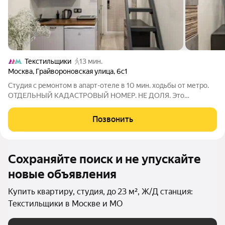
Текстильщики
13 мин.
Москва
,
Грайвороновская улица
,
6с1
Студия с ремонтом в апарт-отеле в 10 мин. ходьбы от метро.
ОТДЕЛЬНЫЙ КАДАСТРОВЫЙ НОМЕР. НЕ ДОЛЯ. Это
идеальный вариант для: Инвесторов, ищущих готовый
арендный бизнес с высоким доходом. Для собственного
Позвонить
проживания в стильном и полностью обустроенном
Сохраняйте поиск и не упускайте
новые объявления
Купить квартиру, студия, до 23 м², Ж/Д станция:
Текстильщики в Москве и МО