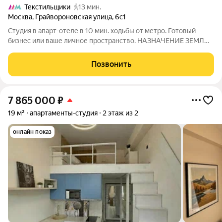
Текстильщики
13 мин.
Москва
,
Грайвороновская улица
,
6с1
Студия в апарт-отеле в 10 мин. ходьбы от метро. Готовый
бизнес или ваше личное пространство. НАЗHАЧEНИЕ ЗEМЛИ
ГOCTИНИЦA. ОТДЕЛЬНЫЙ КАДАСТРОВЫЙ НОМЕР. Это
идеальный вариант для: Инвесторов, ищущих готовый
Позвонить
арендный бизнес с высоким доходом или для
7 865 000
₽
19 м²
апартаменты-студия
2 этаж из 2
онлайн показ