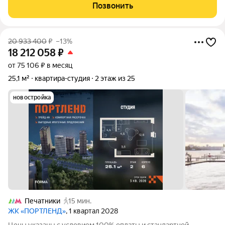
(Постановление 4-П от 3 февраля 2026г. Конституционного
Позвонить
суда России), вы сможете
20 933 400
₽
–13%
18 212 058
₽
от 75 106 ₽ в месяц
25,1 м²
квартира-студия
2 этаж из 25
новостройка
Печатники
15 мин.
ЖК «ПОРТЛЕНД»
, 1 квартал 2028