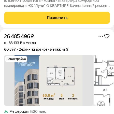
Id 63540. Продается 3 - комнатная квартира комфортной
планировки в ЖК "Лучи" О КВАРТИРЕ: Качественный ремонт,
со всем необходимым для комфортного проживания. Окна
выходит на ОБЕ стороны. Раздельные комнаты + еще
Позвонить
дополнительное спальное пространство.
26 485 496
₽
от 83 133 ₽ в месяц
60,8 м²
2-комн. квартира
5 этаж из 9
новостройка
Мещерская
20 мин.