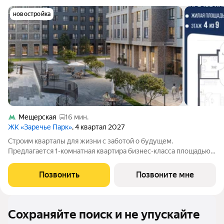
новостройка
Мещерская
16 мин.
ЖК «Заречье Парк»
, 4 квартал 2027
Строим кварталы для жизни с заботой о будущем.
Предлагается 1-комнатная квартира бизнес-класса площадью
39.65 кв.м в Заречье Парк, корпус 4КВ на 4-м этаже, в жилом
комплексе "Заречье Парк".Квартира сдается с отделкой из
Позвонить
Позвоните мне
качественных материалов: так,
Сохраняйте поиск и не упускайте