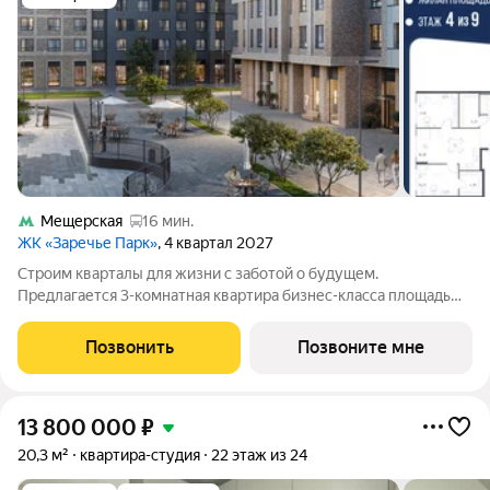
Мещерская
16 мин.
ЖК «Заречье Парк»
, 4 квартал 2027
Строим кварталы для жизни с заботой о будущем.
Предлагается 3-комнатная квартира бизнес-класса площадью
80.19 кв.м в Заречье Парк, корпус 4КВ на 4-м этаже, в жилом
комплексе "Заречье Парк".Квартира сдается с отделкой из
Позвонить
Позвоните мне
качественных материалов: так,
13 800 000
₽
20,3 м²
квартира-студия
22 этаж из 24