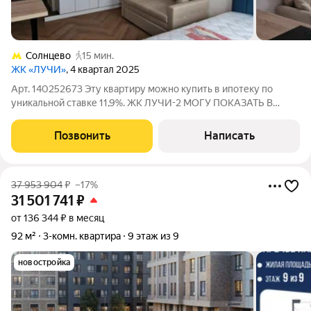
Солнцево
15 мин.
ЖК «ЛУЧИ»
, 4 квартал 2025
Арт. 140252673 Эту квартиру можно купить в ипотеку по
уникальной ставке 11,9%. ЖК ЛУЧИ-2 МОГУ ПОКАЗАТЬ В
ЛЮБОЙ ДЕНЬ, ВКЛЮЧАЯ ВЫХОДНЫЕ! ОТЛИЧНЫЙ РЕМОНТ!
Без обременения. 1 собственник. Юридически идеально
Позвонить
Написать
прозрачная квартира. Кухонный гарнитур, мебель
37 953 904
₽
–17%
31 501 741
₽
от 136 344 ₽ в месяц
92 м²
3-комн. квартира
9 этаж из 9
новостройка