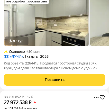
новостройка
хорошая цена
3D-тур
Солнцево
10 мин.
ЖК «ЛУЧИ»
, 1 квартал 2026
Код объекта: 2264415. Продается просторная студия в ЖК
Лучи, дом сдан! Светлая квартира в новом доме с удобной
планировкой и комфортной городской средой. Отличный
выбор для тех, кто ценит качество строительства, развитую
Позвонить
инфраструктуру и возможность
33 701 852
₽
–17%
27 972 538
₽
от 121 069 ₽ в месяц