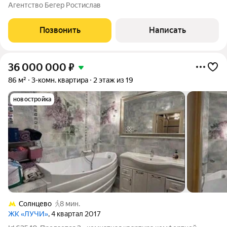
которых всё складывается правильно: комфортная площадь,
Агентство Бегер Ростислав
удачная планировка и локация, где не нужно жертвовать
привычным ритмом жизни.
Позвонить
Написать
36 000 000
₽
86 м²
3-комн. квартира
2 этаж из 19
новостройка
Солнцево
8 мин.
ЖК «ЛУЧИ»
, 4 квартал 2017