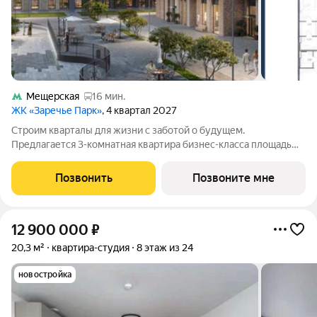
Мещерская
16 мин.
ЖК «Заречье Парк»
, 4 квартал 2027
Строим кварталы для жизни с заботой о будущем.
Предлагается 3-комнатная квартира бизнес-класса площадью
91.97 кв.м в Заречье Парк, корпус 4КВ на 9-м этаже, в жилом
комплексе "Заречье Парк".Квартира сдается с отделкой из
Позвонить
Позвоните мне
качественных материалов: так,
12 900 000
₽
20,3 м²
квартира-студия
8 этаж из 24
новостройка