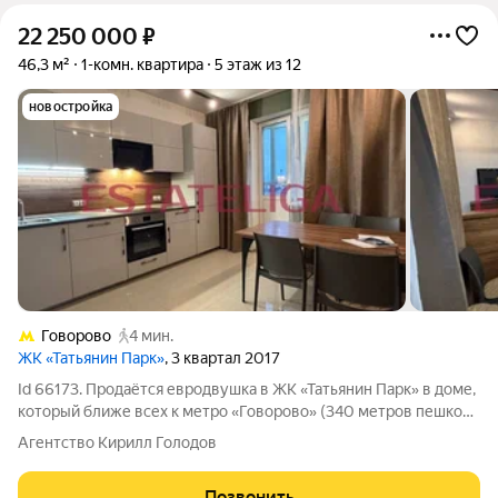
22 250 000
₽
46,3 м²
1-комн. квартира
5 этаж из 12
новостройка
Говорово
4 мин.
ЖК «Татьянин Парк»
, 3 квартал 2017
Id 66173. Продаётся евродвушка в ЖК «Татьянин Парк» в доме,
который ближе всех к метро «Говорово» (340 метров пешком)
и к пруду (130 метров). Из окон открывается спокойный вид на
Агентство Кирилл Голодов
воду. Квартира имеет общую площадь 46,3 м без учёта
лоджии вместе с
Позвонить