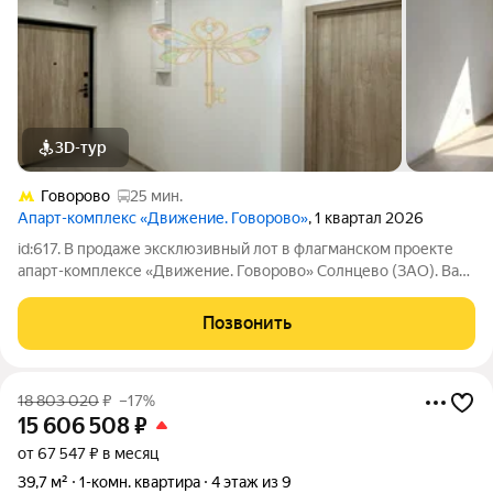
3D-тур
Говорово
25 мин.
Апарт-комплекс «Движение. Говорово»
, 1 квартал 2026
id:617. В продаже эксклюзивный лот в флагманском проекте
апарт-комплексе «Движение. Говорово» Солнцево (ЗАО). Вас
ждут просторные апартаменты евроформата с продуманной
геометрией комнат. Монолитная кирпичная технология
Позвонить
строительства гарантирует
18 803 020
₽
–17%
15 606 508
₽
от 67 547 ₽ в месяц
39,7 м²
1-комн. квартира
4 этаж из 9