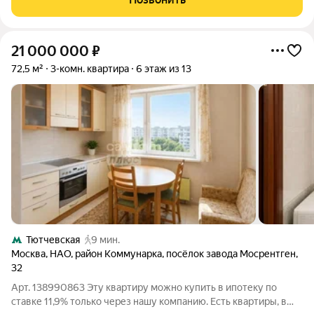
21 000 000
₽
72,5 м²
3-комн. квартира
6 этаж из 13
Тютчевская
9 мин.
Москва
,
НАО
,
район Коммунарка
,
посёлок завода Мосрентген
,
32
Арт. 138990863 Эту квартиру можно купить в ипотеку по
ставке 11,9% только через нашу компанию. Есть квартиры, в