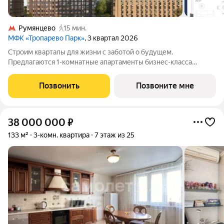
Румянцево
15 мин.
МФК «Тропарево Парк»
, 3 квартал 2026
Строим кварталы для жизни с заботой о будущем.
Предлагаются 1-комнатные апартаменты бизнес-класса
площадью 48.73 кв.м в Тропарево Парк, корпус 2.3КВ на 5-м
этаже, в жилом комплексе "Тропарево Парк".Проект строится
Позвонить
Позвоните мне
полностью с отделкой, которая
38 000 000
₽
133 м²
3-комн. квартира
7 этаж из 25