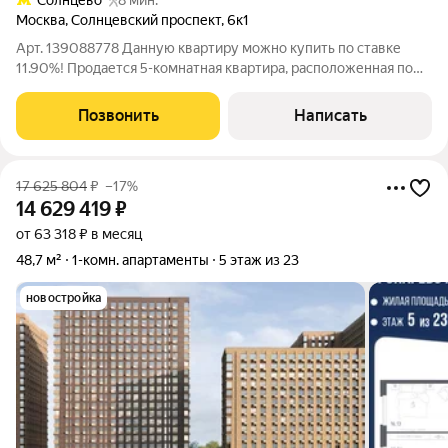
Солнцево
8 мин.
Москва
,
Солнцевский проспект
,
6к1
Арт. 139088778 Данную квартиру можно купить по ставке
11.90%! Продается 5-комнатная квартира, расположенная по
адресу: Москва , ул. Солнцевский проспект 6 к.1. Площадь
квартиры составляет 135 м, располагается на 19/22 этажей.
Позвонить
Написать
Квартира включает 4
17 625 804
₽
–17%
14 629 419
₽
от 63 318 ₽ в месяц
48,7 м²
1-комн. апартаменты
5 этаж из 23
новостройка