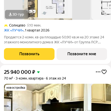
3D-тур
Солнцево
10 мин.
ЖК «ЛУЧИ»
, 1 квартал 2026
Продается 2-комн. кв-ра площадью 50.90 кв.м на 20 этаже 24
этажного монолитного дома в ЖК «ЛУЧИ» от Группа ЛСР.
Семейный квартал «Лучи» расположен в ЗАО в одном из
самых зелёных и благоприятных для жизни районов столицы
Позвонить
Позвоните мне
Солнцево, который
25 940 000
₽
70 м²
3-комн. квартира
6 этаж из 24
новостройка