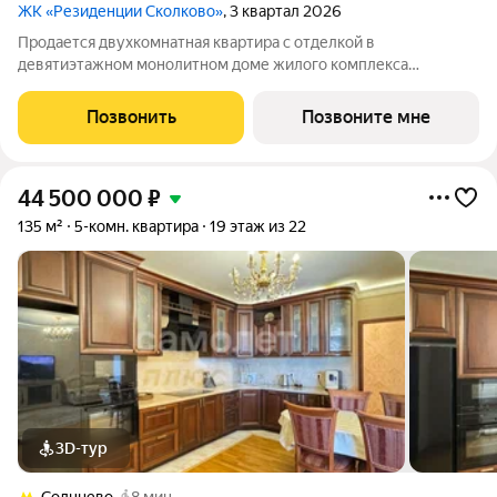
ЖК «Резиденции Сколково»
, 3 квартал 2026
Продается двухкомнатная квартира с отделкой в
девятиэтажном монолитном доме жилого комплекса
«Резиденции Сколково». Общая площадь квартиры - 60,8 кв. м,
этаж 5 из 9. Срок сдачи - 4 квартал 2026 года. ТОЛЬКО ДО 31
Позвонить
Позвоните мне
АВГУСТА выгодные условия на
44 500 000
₽
135 м²
5-комн. квартира
19 этаж из 22
3D-тур