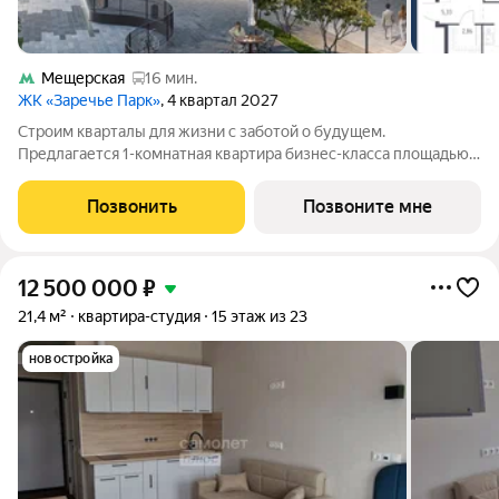
Мещерская
16 мин.
ЖК «Заречье Парк»
, 4 квартал 2027
Строим кварталы для жизни с заботой о будущем.
Предлагается 1-комнатная квартира бизнес-класса площадью
46.62 кв.м в Заречье Парк, корпус 4КВ на 9-м этаже, в жилом
комплексе "Заречье Парк".Квартира сдается с отделкой из
Позвонить
Позвоните мне
качественных материалов: так,
12 500 000
₽
21,4 м²
квартира-студия
15 этаж из 23
новостройка