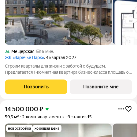
Мещерская
16 мин.
ЖК «Заречье Парк»
, 4 квартал 2027
Строим кварталы для жизни с заботой о будущем.
Предлагается 1-комнатная квартира бизнес-класса площадью
39.65 кв.м в Заречье Парк, корпус 4КВ на 6-м этаже, в жилом
комплексе "Заречье Парк".Квартира сдается с отделкой из
Позвонить
Позвоните мне
качественных материалов: так,
14 500 000
₽
59,5 м²
2-комн. апартаменты
9 этаж из 15
новостройка
хорошая цена