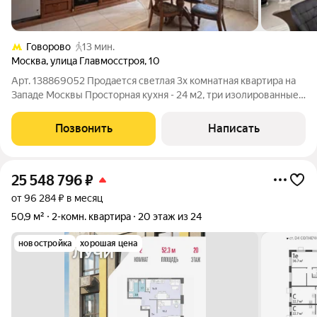
Говорово
13 мин.
Москва
,
улица Главмосстроя
,
10
Арт. 138869052 Продается светлая 3х комнатная квартира на
Западе Москвы Просторная кухня - 24 м2, три изолированные
комнаты 34, 18 и 16 м2. Совмещенный и раздельный санузлы
Застекленная лоджия Гардеробная и постирочная Просторный
Позвонить
Написать
коридор Окна выходят
25 548 796
₽
от 96 284 ₽ в месяц
50,9 м²
2-комн. квартира
20 этаж из 24
новостройка
хорошая цена