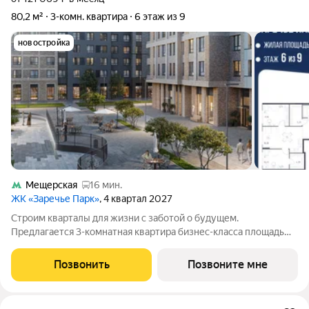
80,2 м²
3-комн. квартира
6 этаж из 9
новостройка
Мещерская
16 мин.
ЖК «Заречье Парк»
, 4 квартал 2027
Строим кварталы для жизни с заботой о будущем.
Предлагается 3-комнатная квартира бизнес-класса площадью
80.19 кв.м в Заречье Парк, корпус 4КВ на 6-м этаже, в жилом
комплексе "Заречье Парк".Квартира сдается с отделкой из
Позвонить
Позвоните мне
качественных материалов: так,