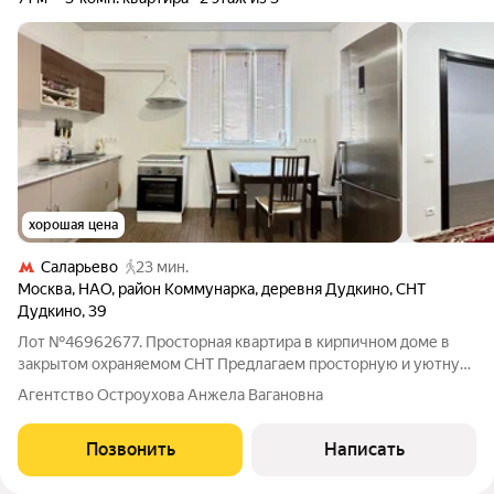
хорошая цена
Саларьево
23 мин.
Москва
,
НАО
,
район Коммунарка
,
деревня Дудкино
,
СНТ
Дудкино
,
39
Лот №46962677. Просторная квартира в кирпичном доме в
закрытом охраняемом СНТ Предлагаем просторную и уютную
квартиру в тёплом трёхэтажном кирпичном доме,
Агентство Остроухова Анжела Вагановна
расположенном в закрытом СНТ с круглосуточной охраной. В
доме всего 5 квартир. Идеальный
Позвонить
Написать