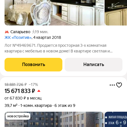
Саларьево
19 мин.
ЖК «Позитив»
, 4 квартал 2018
Лот №49469671. Продается просторная 3-х комнатная
квартира с мебелью в новом доме! В квартире светлая и
уютная обстановка, готова к проживанию. Преимущества
квартиры: Новый современный дом Удобная планировка для
Позвонить
Написать
комфортной жизни всей семьи Раздельный
18 881 726
₽
–17%
15 671 833
₽
от 67 830 ₽ в месяц
39,7 м²
1-комн. квартира
6 этаж из 9
новостройка