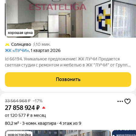
хорошая цена
Солнцево
10 мин.
ЖК «ЛУЧИ»
, 1 квартал 2026
Id 66194. Уникальное предложение! ЖК ЛУЧИ Продается
светлая студия с ремонтом и мебелью в ЖК "ЛУЧИ" от Группа
ЛСР.Семейный квартал "Лучи" расположен в ЗАО в одном из
самых зелёных и благоприятных для жизни районов столицы
Позвонить
Солнцево. В 300 метрах от ЖК
33 564 968
₽
–17%
27 858 924
₽
от 120 577 ₽ в месяц
80,2 м²
3-комн. квартира
4 этаж из 9
новостройка