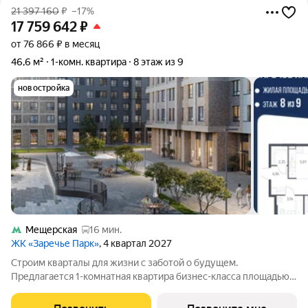
21 397 160
₽
–17%
17 759 642
₽
от 76 866 ₽ в месяц
46,6 м²
1-комн. квартира
8 этаж из 9
новостройка
Мещерская
16 мин.
ЖК «Заречье Парк»
, 4 квартал 2027
Строим кварталы для жизни с заботой о будущем.
Предлагается 1-комнатная квартира бизнес-класса площадью
46.61 кв.м в Заречье Парк, корпус 4КВ на 8-м этаже, в жилом
комплексе "Заречье Парк".Квартира сдается с отделкой из