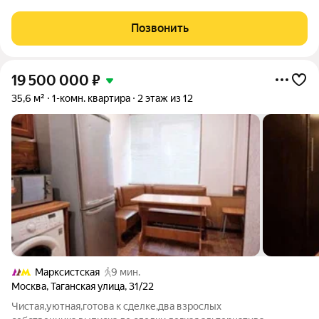
и"Таганская" (радиальная, кольцевая) Добротный кирпичный
дом в ЦАО после капитального ремонта, тихий зеленый центр
Позвонить
Москвы. Квартира
19 500 000
₽
35,6 м²
1-комн. квартира
2 этаж из 12
Марксистская
9 мин.
Москва
,
Таганская улица
,
31/22
Чистая,уютная,готова к сделке,два взрослых