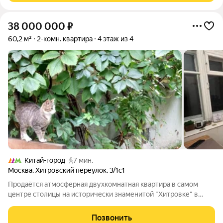
38 000 000
₽
60,2 м²
2-комн. квартира
4 этаж из 4
Китай-город
7 мин.
Москва
,
Хитровский переулок
,
3/1с1
Продаётся атмосферная двухкомнатная квартира в самом
центре столицы на исторически знаменитой "Хитровке" в
тёплом кирпичном доме 1870 года постройки. Удачное
расположение в тихом дворике. Потолки 3.60, комнаты
Позвонить