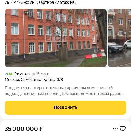
76,2 м²
3-комн. квартира
2 этаж из 5
Римская
16 мин.
Москва
,
Самокатная улица
,
3/8
Продается квартира , в теплом кирпичном доме, чистый
подъезд, приличные соседи. Дом расположен в тихом районе
с отлично развитой инфраструктурой. Поблизости множество
школ, детских садов, поликлиники, супермаркеты и все
Позвонить
необходимой для комфортной
35 000 000
₽