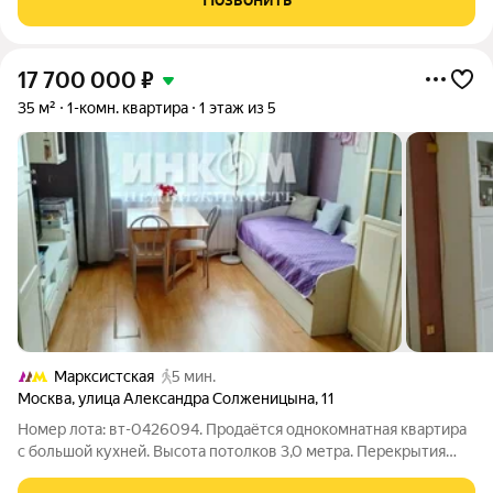
комната в торце (северная
17 700 000
₽
35 м²
1-комн. квартира
1 этаж из 5
Марксистская
5 мин.
Москва
,
улица Александра Солженицына
,
11
Номер лота: вт-0426094. Продаётся однокомнатная квартира
с большой кухней. Высота потолков 3,0 метра. Перекрытия
железобетонные. Дом кирпичный, построен по