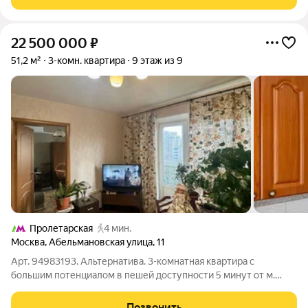
раздельные, совмещенный санузел ( есть
22 500 000
₽
51,2 м²
3-комн. квартира
9 этаж из 9
Пролетарская
4 мин.
Москва
,
Абельмановская улица
,
11
Арт. 94983193. Альтернатива. 3-комнатная квартира с
большим потенциалом в пешей доступности 5 минут от м.
Пролетарская! Под ремонт. Большой 7-метровый балкон. Окна
в тихий двор и в торец дома. Планировка: изолированная
Позвонить