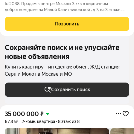
Id 2038. Продам в центре Москвы 3 ккв в кирпичном
добротном доме на Малой Калитниковской , д 7, на 3 этаже.
Квартира распашная с изолированными комнатами,
раздельным санузлом, с 2 балконами, с окнами на разные
Позвонить
стороны света. Приватизация более 3 лет,
Сохраняйте поиск и не упускайте
новые объявления
Купить квартиру, тип сделки: обмен, Ж/Д станция:
Серп и Молот в Москве и МО
Сохранить поиск
35 000 000
₽
67,8 м²
2-комн. квартира
8 этаж из 8