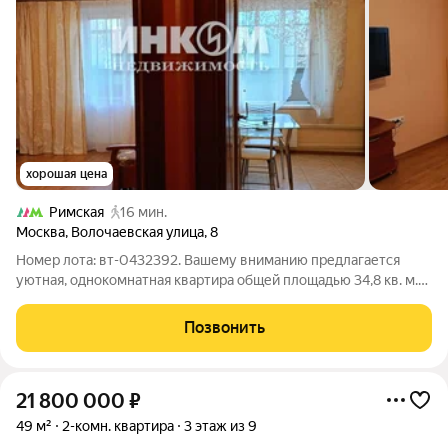
хорошая цена
Римская
16 мин.
Москва
,
Волочаевская улица
,
8
Номер лота: вт-0432392. Вашему вниманию предлагается
уютная, однокомнатная квартира общей площадью 34,8 кв. м.
(37,2 кв.м с учетом лоджии), в доме 1974 года постройки, серии
ll-68. Квартира полностью готова к проживанию и обладает
Позвонить
всем необходимым
21 800 000
₽
49 м²
2-комн. квартира
3 этаж из 9