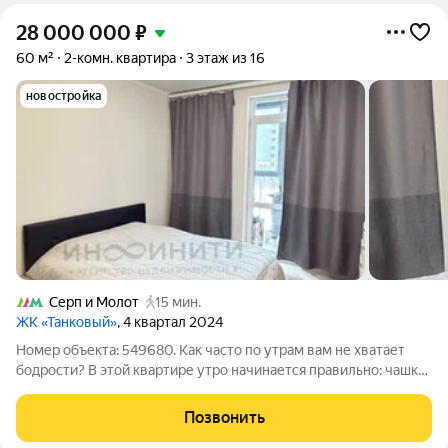
28 000 000
₽
60 м²
2-комн. квартира
3 этаж из 16
новостройка
Серп и Молот
15 мин.
ЖК «Танковый»
, 4 квартал 2024
Номер объекта: 549680. Как часто по утрам вам не хватает
бодрости? В этой квартире утро начинается правильно: чашка
кофе и солнечные лучи на большой кухне. А вечером, уложив
детей, вы отдыхаете в спальне, глядя на закатное небо. Это
Позвонить
пространство, где