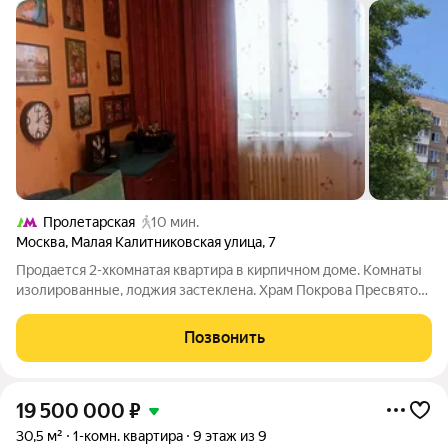
Пролетарская
10 мин.
Москва
,
Малая Калитниковская улица
,
7
Продается 2-хкомнатая квартира в кирпичном доме. Комнаты
изолированные, лоджия застеклена. Храм Покрова Пресвятой
Богородицы, который является частью Покровского женского
монастыря, здесь хранятся мощи Святой Матроны -пешком
Позвонить
7минут. Отличная
19 500 000
₽
30,5 м²
1-комн. квартира
9 этаж из 9