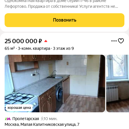
Однокомнатная квартира в доме серии П-46 в районе
Лефортово. Продажа от собственника! Услуги агентств не
нужны! Продается большая однокомнатная квартира
площадью 39,4 м с удачной планировкой в районе -
Позвонить
Лефортово. Продается не только квартира, но и
25 000 000
₽
65 м²
3-комн. квартира
3 этаж из 9
хорошая цена
Пролетарская
10 мин.
Москва
,
Малая Калитниковская улица
,
7