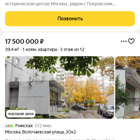
историческом центре Москвы , рядом с Покровским
монастырем. Дом кирпичный 1987 года постройки ,
индивидуальный проект , толстые стены, отличная
Позвонить
шумоизоляция. Квартира с ремонтом , встроенная
17 500 000
₽
39,4 м²
1-комн. квартира
3 этаж из 12
хорошая цена
Римская
12 мин.
Москва
,
Волочаевская улица
,
20к2