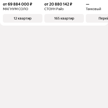
от 69 884 000 ₽
от 20 880 142 ₽
—
МАГНУМ СОЛО
СТОУН Райз
Танковый
12 квартир
165 квартир
Пере