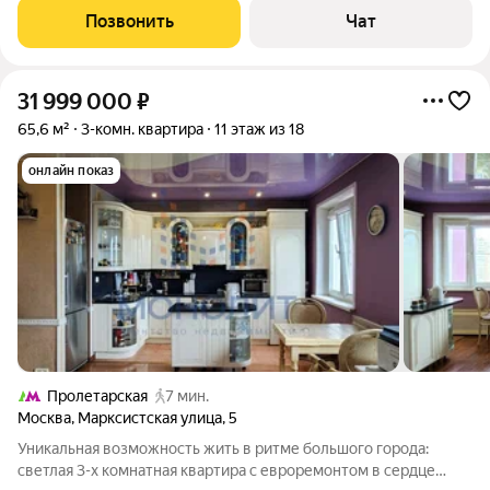
этажей. Квартира находится в малоэтажной секции на 4 этаже.
Позвонить
Чат
О квартире: - общая
31 999 000
₽
65,6 м²
3-комн. квартира
11 этаж из 18
онлайн показ
Пролетарская
7 мин.
Москва
,
Марксистская улица
,
5
Уникальная возможность жить в ритме большого города:
светлая 3-х комнатная квартира с евроремонтом в сердце