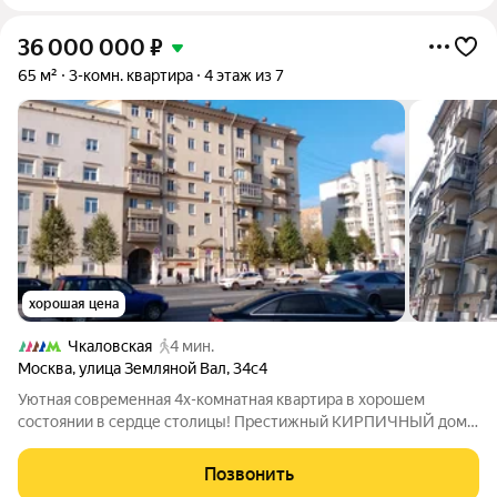
36 000 000
₽
65 м²
3-комн. квартира
4 этаж из 7
хорошая цена
Чкаловская
4 мин.
Москва
,
улица Земляной Вал
,
34с4
Уютная современная 4х-комнатная квартира в хорошем
состоянии в сердце столицы! Престижный КИРПИЧНЫЙ дом -
СТАЛИНКА, чистый подъезд, приличные соседи. ЗАКРЫТЫЙ
(въезд через ворота) ЗЕЛЕНЫЙ двор с клумбами, сквериком
Позвонить
для отдыха. Квартира угловая, окна