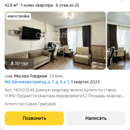
42,9 м²
1-комн. квартира
6 этаж из 25
новостройка
3D-тур
Москва-Товарная
9 мин.
ЖК Шелихова проезд, д. 7; д. 9, к. 1
, 1 квартал 2023
Арт. 140102549 Данную квартиру можно купить по ставке
11.9%! Продается квартира евроформата Е2 Площадь квартиры
составляет 42,9 м, располагается на 6/25 этажей. О КВАРТИРЕ:
Агентство Савин Григорий
- Квартира с ремонтом для жизни; - Совмещенный санузел; -
Стандартные окна,
Позвонить
Написать