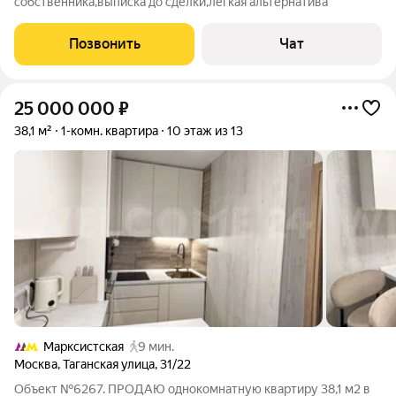
собственника,выписка до сделки,легкая альтернатива
Позвонить
Чат
25 000 000
₽
38,1 м²
1-комн. квартира
10 этаж из 13
Марксистская
9 мин.
Москва
,
Таганская улица
,
31/22
Объект №6267. ПРОДАЮ однокомнатную квартиру 38,1 м2 в