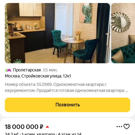
Пролетарская
5 мин.
Москва
,
Стройковская улица
,
12к1
Номер объекта: 552989. Однокомнатная квартира с
евроремонтом. Продаётся готовая однокомнатная квартира по
адресу: Москва, ул. Стройковская, д.12к1. Это центр (Таганский
район), рядом Покровский монастырь, до метро Пролетарская
Позвонить
/ Крестьянская Застава
18 000 000
₽
34,3 м²
1-комн. квартира
4 этаж из 14