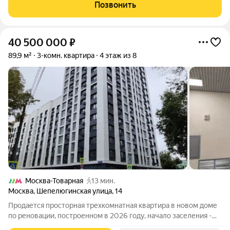
индивидуальному проекту, толщина стен внешних стен более
Позвонить
50 см, что позволяет сохранять тепло
40 500 000
₽
89,9 м²
3-комн. квартира
4 этаж из 8
Москва-Товарная
13 мин.
Москва
,
Шепелюгинская улица
,
14
Продается просторная трехкомнатная квартира в новом доме
по реновации, построенном в 2026 году, начало заселения -
сентябрь 2026 г. Здание состоит из двух секций - 24 и 8