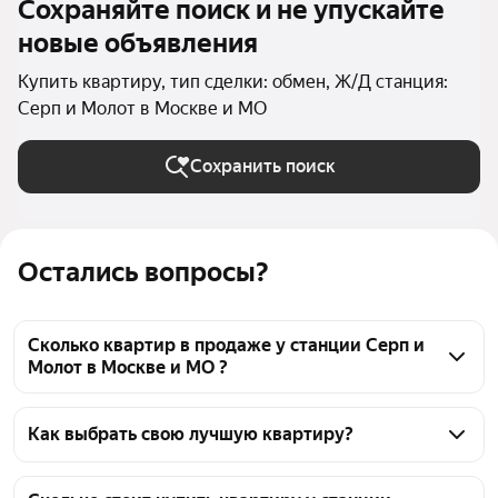
Сохраняйте поиск и не упускайте
новые объявления
Купить квартиру, тип сделки: обмен, Ж/Д станция:
Серп и Молот в Москве и МО
Сохранить поиск
Остались вопросы?
Сколько квартир в продаже у станции Серп и
Молот в Москве и МО ?
На Яндекс Недвижимости в продаже у станции 
Серп и Молот в Москве и МО 36 квартир, из них 3 
Как выбрать свою лучшую квартиру?
объявления от собственников, 33 объявления от 
Чтобы купить квартиру с возможностью обмена у 
агентств