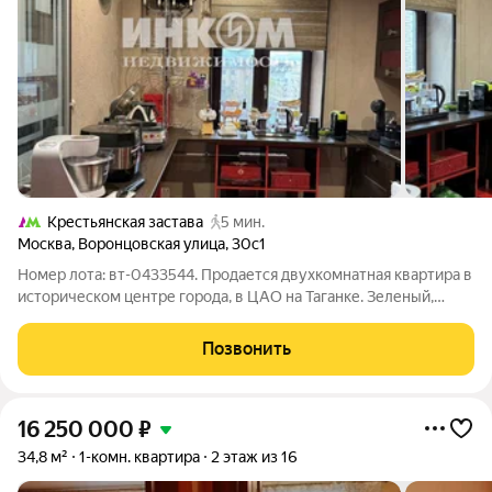
Крестьянская застава
5 мин.
Москва
,
Воронцовская улица
,
30с1
Номер лота: вт-0433544. Продается двухкомнатная квартира в
историческом центре города, в ЦАО на Таганке. Зеленый,
тихий уголок старой Москвы. Рядом Новоспасский и
Покровский монастыри. У Новоспасского монастыря зона
Позвонить
отдыха у пруда для всей семьи. По
16 250 000
₽
34,8 м²
1-комн. квартира
2 этаж из 16