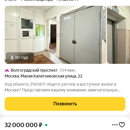
3D-тур
Волгоградский проспект
14 мин.
Москва
,
Малая Калитниковская улица
,
22
Код объекта: 2160611. Ищете уютное и доступное жильё в
Москве? Представляем вашему вниманию замечательную
однокомнатную квартиру на Малой Калитниковской улице, 22
идеальное решение для тех, кто ценит комфорт и удобство!
Позвонить
Квартира расположена на 4
32 000 000
₽