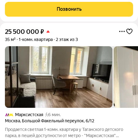
Москвы, за разумные деньги! Комфортная планировка, цена и
быстрые условия сделки делают это предложение
Позвонить
привлекательным как для семьи, так и
25 500 000
₽
35 м²
1-комн. квартира
2 этаж из 3
Марксистская
6 мин.
Москва
,
Большой Факельный переулок
,
6/12
Продается светлая 1-комн. квартира у Таганского детского
парка, в пешей доступности от метро - "Марксистская"