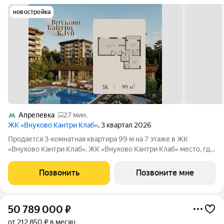
новостройка
Апрелевка
27 мин.
ЖК «Внуково Кантри Клаб»
, 3 квартал 2026
Продается 3-комнатная квартира 99 м на 7 этаже в ЖК
«Внуково Кантри Клаб». ЖК «Внуково Кантри Клаб» место, где
гармонично сочетаются природная идиллия и удобства
современного мегаполиса. Пространство, созданное для тех,
Позвонить
Позвоните мне
кто ценит уединение,
50 789 000
₽
от 212 850 ₽ в месяц