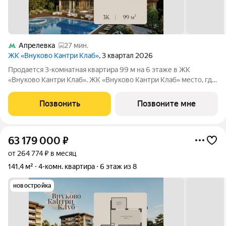
Апрелевка
27 мин.
ЖК «Внуково Кантри Клаб»
, 3 квартал 2026
Продается 3-комнатная квартира 99 м на 6 этаже в ЖК
«Внуково Кантри Клаб». ЖК «Внуково Кантри Клаб» место, где
гармонично сочетаются природная идиллия и удобства
современного мегаполиса. Пространство, созданное для тех,
Позвонить
Позвоните мне
кто ценит уединение,
63 179 000
₽
от 264 774 ₽ в месяц
141,4 м²
4-комн. квартира
6 этаж из 8
новостройка