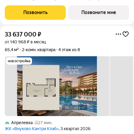
сочетаются природная идиллия и удобства современного
мегаполиса. Пространство, созданное для тех, кто ценит
Позвонить
Позвоните мне
уединение, премиальный сервис и
33 637 000
₽
от 140 968 ₽ в месяц
65,4 м²
2-комн. квартира
4 этаж из 8
новостройка
Апрелевка
27 мин.
ЖК «Внуково Кантри Клаб»
, 3 квартал 2026