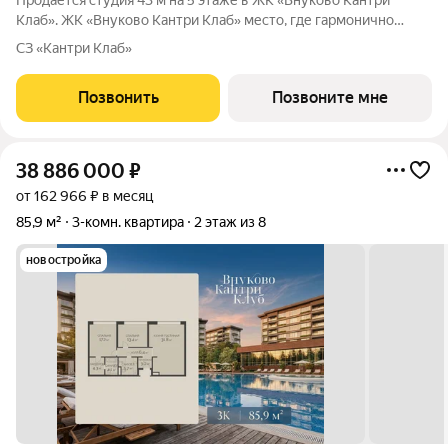
Продается студия 43 м на 5 этаже в ЖК «Внуково Кантри
Клаб». ЖК «Внуково Кантри Клаб» место, где гармонично
сочетаются природная идиллия и удобства современного
СЗ «Кантри Клаб»
мегаполиса. Пространство, созданное для тех, кто ценит
уединение, премиальный сервис и
Позвонить
Позвоните мне
38 886 000
₽
от 162 966 ₽ в месяц
85,9 м²
3-комн. квартира
2 этаж из 8
новостройка