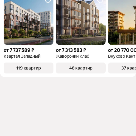
от 7 737 589 ₽
от 7 313 583 ₽
от 20 770 0
Квартал Западный
Жаворонки Клаб
Внуково Кант
119 квартир
48 квартир
37 ква