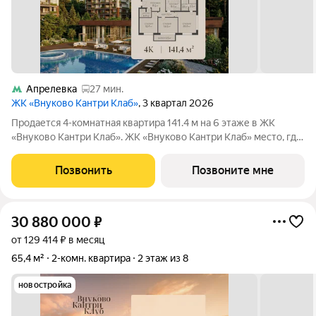
Апрелевка
27 мин.
ЖК «Внуково Кантри Клаб»
, 3 квартал 2026
Продается 4-комнатная квартира 141.4 м на 6 этаже в ЖК
«Внуково Кантри Клаб». ЖК «Внуково Кантри Клаб» место, где
гармонично сочетаются природная идиллия и удобства
современного мегаполиса. Пространство, созданное для тех,
Позвонить
Позвоните мне
кто ценит уединение,
30 880 000
₽
от 129 414 ₽ в месяц
65,4 м²
2-комн. квартира
2 этаж из 8
новостройка