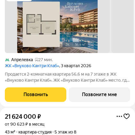
Апрелевка
27 мин.
ЖК «Внуково Кантри Клаб»
, 3 квартал 2026
Продается 2-комнатная квартира 56.6 м на 7 этаже в ЖК
«Внуково Кантри Клаб». ЖК «Внуково Кантри Клаб» место, где
гармонично сочетаются природная идиллия и удобства
современного мегаполиса. Пространство, созданное для тех,
Позвонить
Позвоните мне
кто ценит уединение,
21 624 000
₽
от 90 623 ₽ в месяц
43 м²
квартира-студия
5 этаж из 8