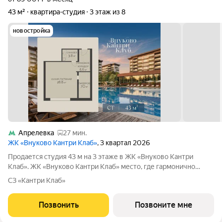
43 м²
квартира-студия
3 этаж из 8
новостройка
Апрелевка
27 мин.
ЖК «Внуково Кантри Клаб»
, 3 квартал 2026
Продается студия 43 м на 3 этаже в ЖК «Внуково Кантри
Клаб». ЖК «Внуково Кантри Клаб» место, где гармонично
сочетаются природная идиллия и удобства современного
СЗ «Кантри Клаб»
мегаполиса. Пространство, созданное для тех, кто ценит
уединение, премиальный сервис и
Позвонить
Позвоните мне