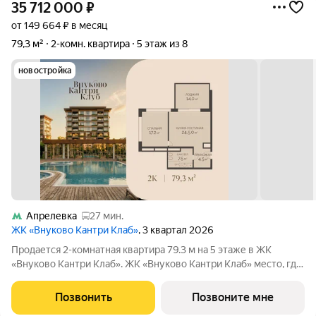
35 712 000
₽
от 149 664 ₽ в месяц
79,3 м²
2-комн. квартира
5 этаж из 8
новостройка
Апрелевка
27 мин.
ЖК «Внуково Кантри Клаб»
, 3 квартал 2026
Продается 2-комнатная квартира 79.3 м на 5 этаже в ЖК
«Внуково Кантри Клаб». ЖК «Внуково Кантри Клаб» место, где
гармонично сочетаются природная идиллия и удобства
современного мегаполиса. Пространство, созданное для тех,
Позвонить
Позвоните мне
кто ценит уединение,