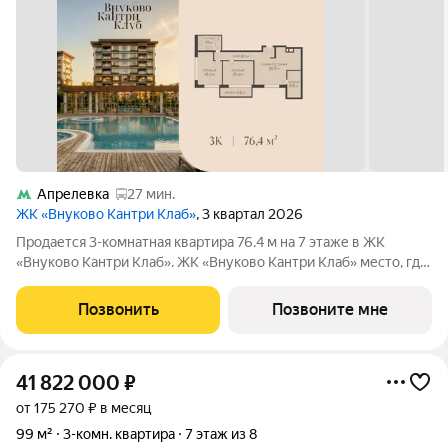
Апрелевка
27 мин.
ЖК «Внуково Кантри Клаб»
, 3 квартал 2026
Продается 3-комнатная квартира 76.4 м на 7 этаже в ЖК
«Внуково Кантри Клаб». ЖК «Внуково Кантри Клаб» место, где
гармонично сочетаются природная идиллия и удобства
современного мегаполиса. Пространство, созданное для тех,
Позвонить
Позвоните мне
кто ценит уединение,
41 822 000
₽
от 175 270 ₽ в месяц
99 м²
3-комн. квартира
7 этаж из 8