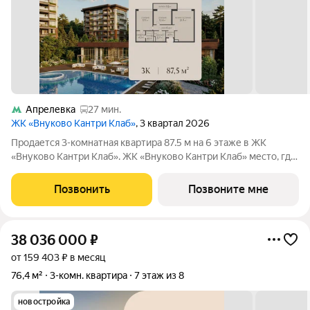
Апрелевка
27 мин.
ЖК «Внуково Кантри Клаб»
, 3 квартал 2026
Продается 3-комнатная квартира 87.5 м на 6 этаже в ЖК
«Внуково Кантри Клаб». ЖК «Внуково Кантри Клаб» место, где
гармонично сочетаются природная идиллия и удобства
современного мегаполиса. Пространство, созданное для тех,
Позвонить
Позвоните мне
кто ценит уединение,
38 036 000
₽
от 159 403 ₽ в месяц
76,4 м²
3-комн. квартира
7 этаж из 8
новостройка