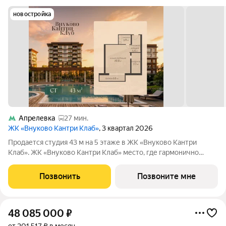
новостройка
Апрелевка
27 мин.
ЖК «Внуково Кантри Клаб»
, 3 квартал 2026
Продается студия 43 м на 5 этаже в ЖК «Внуково Кантри
Клаб». ЖК «Внуково Кантри Клаб» место, где гармонично
сочетаются природная идиллия и удобства современного
мегаполиса. Пространство, созданное для тех, кто ценит
Позвонить
Позвоните мне
уединение, премиальный сервис и
48 085 000
₽