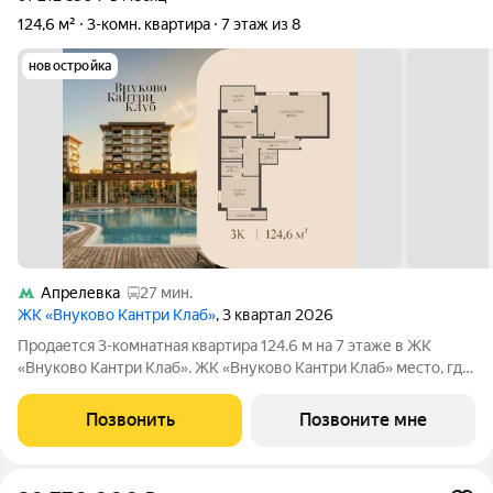
124,6 м²
3-комн. квартира
7 этаж из 8
новостройка
Апрелевка
27 мин.
ЖК «Внуково Кантри Клаб»
, 3 квартал 2026
Продается 3-комнатная квартира 124.6 м на 7 этаже в ЖК
«Внуково Кантри Клаб». ЖК «Внуково Кантри Клаб» место, где
гармонично сочетаются природная идиллия и удобства
современного мегаполиса. Пространство, созданное для тех,
Позвонить
Позвоните мне
кто ценит уединение,