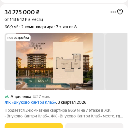
34 275 000
₽
от 143 642 ₽ в месяц
66,9 м²
2-комн. квартира
7 этаж из 8
новостройка
Апрелевка
27 мин.
ЖК «Внуково Кантри Клаб»
, 3 квартал 2026
Продается 2-комнатная квартира 66.9 м на 7 этаже в ЖК
«Внуково Кантри Клаб». ЖК «Внуково Кантри Клаб» место, где
гармонично сочетаются природная идиллия и удобства
современного мегаполиса. Пространство, созданное для тех,