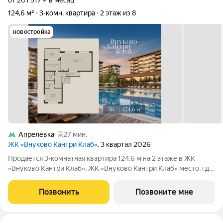
от 201 517 ₽ в месяц
124,6 м²
3-комн. квартира
2 этаж из 8
новостройка
Апрелевка
27 мин.
ЖК «Внуково Кантри Клаб»
, 3 квартал 2026
Продается 3-комнатная квартира 124.6 м на 2 этаже в ЖК
«Внуково Кантри Клаб». ЖК «Внуково Кантри Клаб» место, где
гармонично сочетаются природная идиллия и удобства
современного мегаполиса. Пространство, созданное для тех,
Позвонить
Позвоните мне
кто ценит уединение,