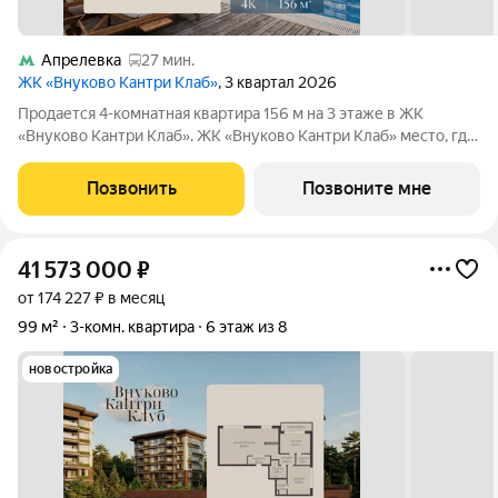
Апрелевка
27 мин.
ЖК «Внуково Кантри Клаб»
, 3 квартал 2026
Продается 4-комнатная квартира 156 м на 3 этаже в ЖК
«Внуково Кантри Клаб». ЖК «Внуково Кантри Клаб» место, где
гармонично сочетаются природная идиллия и удобства
современного мегаполиса. Пространство, созданное для тех,
Позвонить
Позвоните мне
кто ценит уединение,
41 573 000
₽
от 174 227 ₽ в месяц
99 м²
3-комн. квартира
6 этаж из 8
новостройка