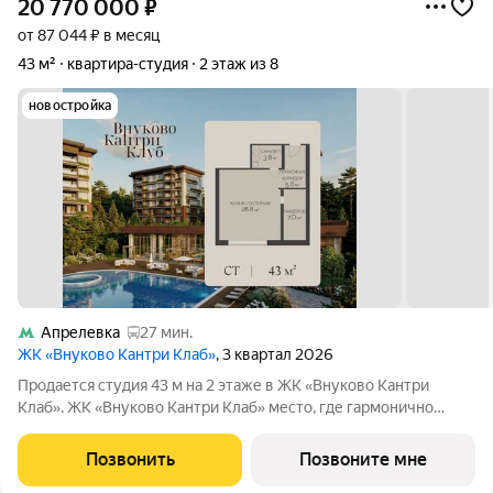
20 770 000
₽
от 87 044 ₽ в месяц
43 м²
квартира-студия
2 этаж из 8
новостройка
Апрелевка
27 мин.
ЖК «Внуково Кантри Клаб»
, 3 квартал 2026
Продается студия 43 м на 2 этаже в ЖК «Внуково Кантри
Клаб». ЖК «Внуково Кантри Клаб» место, где гармонично
сочетаются природная идиллия и удобства современного
мегаполиса. Пространство, созданное для тех, кто ценит
Позвонить
Позвоните мне
уединение, премиальный сервис и