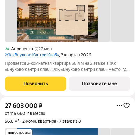
Апрелевка
27 мин.
ЖК «Внуково Кантри Клаб»
, 3 квартал 2026
Продается 2-комнатная квартира 65.4 м на 2 этаже в ЖК
«Внуково Кантри Клаб». ЖК «Внуково Кантри Клаб» место, где
гармонично сочетаются природная идиллия и удобства
современного мегаполиса. Пространство, созданное для тех,
Позвонить
Позвоните мне
кто ценит уединение,
27 603 000
₽
от 115 680 ₽ в месяц
56,6 м²
2-комн. квартира
7 этаж из 8
новостройка