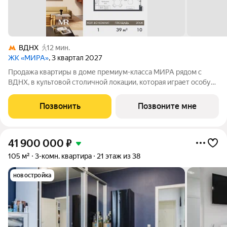
ВДНХ
12 мин.
ЖК «МИРА»
, 3 квартал 2027
Продажа квартиры в доме премиум-класса МИРА рядом с
ВДНХ, в культовой столичной локации, которая играет особую
роль в жизни нескольких поколений москвичей. 1-комнатная
квартира площадью 38.95 м расположена в корпусе 2, на 10
Позвонить
Позвоните мне
этаже 23 этажного дома.
41 900 000
₽
105 м²
3-комн. квартира
21 этаж из 38
новостройка