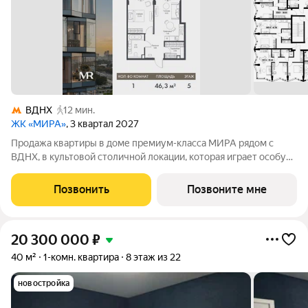
ВДНХ
12 мин.
ЖК «МИРА»
, 3 квартал 2027
Продажа квартиры в доме премиум-класса МИРА рядом с
ВДНХ, в культовой столичной локации, которая играет особую
роль в жизни нескольких поколений москвичей. 1-комнатная
квартира площадью 46.29 м расположена в корпусе 3, на 5
Позвонить
Позвоните мне
этаже 24 этажного дома.
20 300 000
₽
40 м²
1-комн. квартира
8 этаж из 22
новостройка