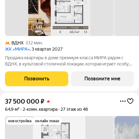
ВДНХ
12 мин.
ЖК «МИРА»
, 3 квартал 2027
Продажа квартиры в доме премиум-класса МИРА рядом с
ВДНХ, в культовой столичной локации, которая играет особую
роль в жизни нескольких поколений москвичей. 2-комнатная
квартира площадью 62.29 м расположена в корпусе 2, на 13
Позвонить
Позвоните мне
этаже 23 этажного дома.
37 500 000
₽
64,9 м²
2-комн. квартира
27 этаж из 48
новостройка
онлайн показ