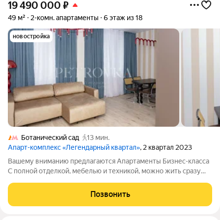
19 490 000
₽
49 м²
2-комн. апартаменты
6 этаж из 18
новостройка
Ботанический сад
13 мин.
Апарт-комплекс «Легендарный квартал»
, 2 квартал 2023
Вашему вниманию предлагаются Апартаменты Бизнес-класса
С полной отделкой, мебелью и техникой, можно жить сразу
или сдать в аренду от 115 000 рублей. . В апартаментах две
гардеробных комнаты. ( прихожая , спальня). Архитектурное
Позвонить
решение - Евро 2.