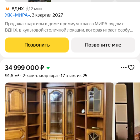
ВДНХ
12 мин.
ЖК «МИРА»
, 3 квартал 2027
Продажа квартиры в доме премиум-класса МИРА рядом с
ВДНХ, в культовой столичной локации, которая играет особую
роль в жизни нескольких поколений москвичей. 1-комнатная
квартира площадью 45.01 м расположена в корпусе 3, на 13
Позвонить
Позвоните мне
этаже 24 этажного дома.
34 999 000
₽
91,6 м²
2-комн. квартира
17 этаж из 25