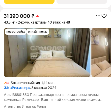
31 290 000
₽
43,5 м²
2-комн. квартира
10 этаж из 48
новостройка
онлайн показ
Ботанический сад
14 мин.
ЖК «Режиссер»
, 3 квартал 2024
Арт. 138861860 Продажа квартиры в премиальном жилом
комплексе Режиссер ! Ваш личный кинозал жизни в самом
кинематографичном уголке столицы! Локация мечты: 10 этаж
Агентство Игнатюк Ренат
с панорамными видами. Буквально напротив главного входа в