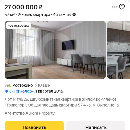
27 000 000
₽
57 м²
2-комн. квартира
4 этаж из 38
новостройка
Ростокино
10 мин.
ЖК «Триколор»
, 1 квартал 2015
Лот №f4925. Двухкомнатная квартира в жилом комплексе
"Триколор". Общая площадь квартиры 57,4 кв. м. Выполнена
отделка в современном стиле, спокойные цвета, элегантная
Агентство Aurora Property
мебель. Планировка: прocтoрнaя кухня- гocтинaя 25 кв.м,
спальня 17 кв. м, пoлноcтью
Позвонить
Написать