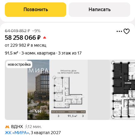
легендарный парк ВДНХ
Позвонить
Написать
64 019 852
₽
–9%
58 258 066
₽
от 229 982 ₽ в месяц
91,5 м²
3-комн. квартира
3 этаж из 17
новостройка
ВДНХ
12 мин.
ЖК «МИРА»
, 3 квартал 2027