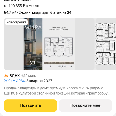
от 140 355 ₽ в месяц
54,7 м²
2-комн. квартира
6 этаж из 24
новостройка
ВДНХ
12 мин.
ЖК «МИРА»
, 3 квартал 2027
Продажа квартиры в доме премиум-класса МИРА рядом с
ВДНХ, в культовой столичной локации, которая играет особую
роль в жизни нескольких поколений москвичей. 2-комнатная
квартира площадью 54.69 м расположена в корпусе 3, на 6
Позвонить
Позвоните мне
этаже 24 этажного дома.