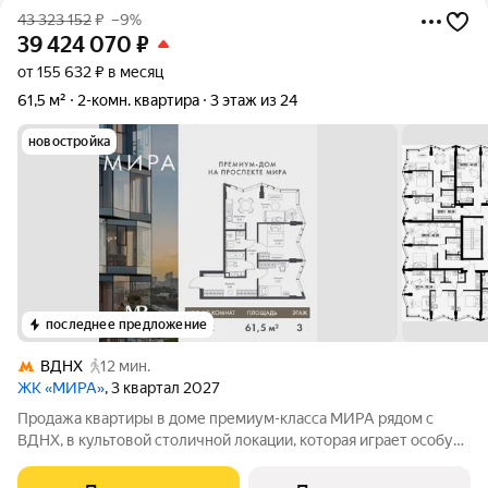
43 323 152
₽
–9%
39 424 070
₽
от 155 632 ₽ в месяц
61,5 м²
2-комн. квартира
3 этаж из 24
новостройка
последнее предложение
ВДНХ
12 мин.
ЖК «МИРА»
, 3 квартал 2027
Продажа квартиры в доме премиум-класса МИРА рядом с
ВДНХ, в культовой столичной локации, которая играет особую
роль в жизни нескольких поколений москвичей. 2-комнатная
квартира площадью 61.46 м расположена в корпусе 3, на 3