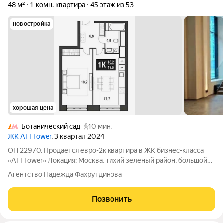
48 м²
1-комн. квартира
45 этаж из 53
новостройка
хорошая цена
Ботанический сад
10 мин.
ЖК AFI Tower
, 3 квартал 2024
ОН 22970. Продается евро-2к квартира в ЖК бизнес-класса
«AFI Tower» Локация: Москва, тихий зеленый район, большой
сквер у дома. Дом: сдан в 2024 году. Закрытая территория без
Агентство Надежда Фахрутдинова
машин, подземный паркинг, консьерж-сервис. Отделка:
чистовая от
Позвонить