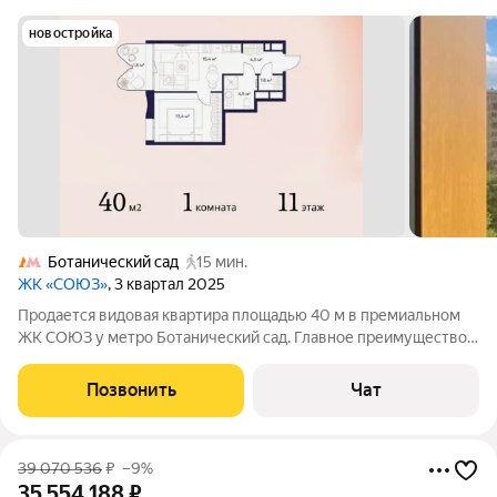
новостройка
Ботанический сад
15 мин.
ЖК «СОЮЗ»
, 3 квартал 2025
Продается видовая квартира площадью 40 м в премиальном
ЖК СОЮЗ у метро Ботанический сад. Главное преимущество
квартиры открытый вид из окон. Квартира не смотрит окна в
окна, поэтому внутри больше света, воздуха и ощущения
Позвонить
Чат
пространства. Для комплекса
39 070 536
₽
–9%
35 554 188
₽