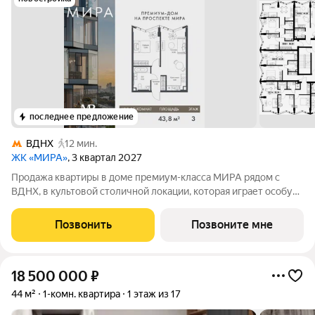
последнее предложение
ВДНХ
12 мин.
ЖК «МИРА»
, 3 квартал 2027
Продажа квартиры в доме премиум-класса МИРА рядом с
ВДНХ, в культовой столичной локации, которая играет особую
роль в жизни нескольких поколений москвичей. 1-комнатная
квартира площадью 43.77 м расположена в корпусе 3, на 3
Позвонить
Позвоните мне
этаже 24 этажного дома.
18 500 000
₽
44 м²
1-комн. квартира
1 этаж из 17