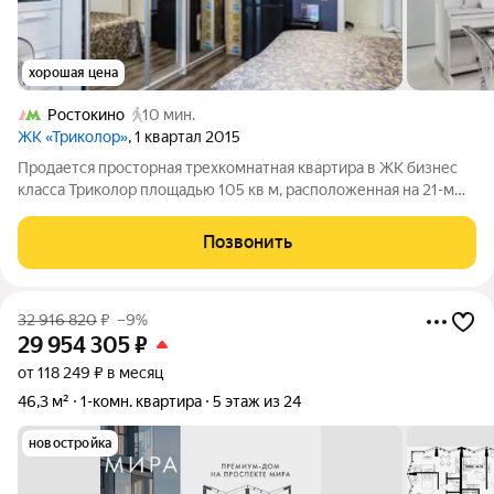
хорошая цена
Ростокино
10 мин.
ЖК «Триколор»
, 1 квартал 2015
Продается просторная трехкомнатная квартира в ЖК бизнес
класса Триколор площадью 105 кв м, расположенная на 21-м
этаже. В квартире выполнен качественный современный
ремонт, высокие потолки - 3,1 метр, подогреваемый пол.
Позвонить
Удобная планировка:
32 916 820
₽
–9%
29 954 305
₽
от 118 249 ₽ в месяц
46,3 м²
1-комн. квартира
5 этаж из 24
новостройка