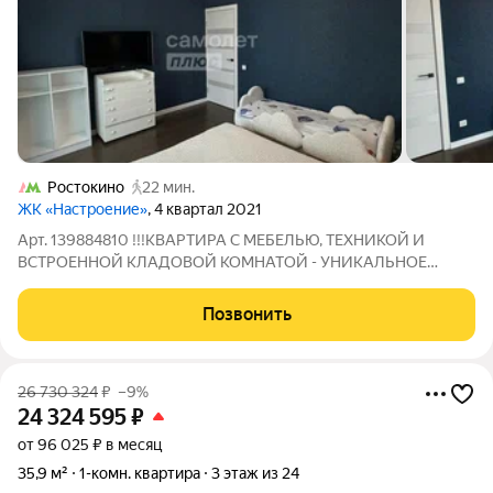
Ростокино
22 мин.
ЖК «Настроение»
, 4 квартал 2021
Арт. 139884810 !!!КВАРТИРА С МЕБЕЛЬЮ, ТЕХНИКОЙ И
ВСТРОЕННОЙ КЛАДОВОЙ КОМНАТОЙ - УНИКАЛЬНОЕ
ПРЕДЛОЖЕНИЕ В ДАННОЙ ЛОКАЦИИ!!! Квартира в ипотеке,
1 собственник, быстрый выход на сделку Привет! Меня зовут
Позвонить
Сергей! Я рад сообщить, что в продаже есть
26 730 324
₽
–9%
24 324 595
₽
от 96 025 ₽ в месяц
35,9 м²
1-комн. квартира
3 этаж из 24