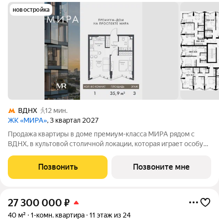
новостройка
ВДНХ
12 мин.
ЖК «МИРА»
, 3 квартал 2027
Продажа квартиры в доме премиум-класса МИРА рядом с
ВДНХ, в культовой столичной локации, которая играет особую
роль в жизни нескольких поколений москвичей. 1-комнатная
квартира площадью 35.87 м расположена в корпусе 3, на 3
Позвонить
Позвоните мне
этаже 24 этажного дома.
27 300 000
₽
40 м²
1-комн. квартира
11 этаж из 24