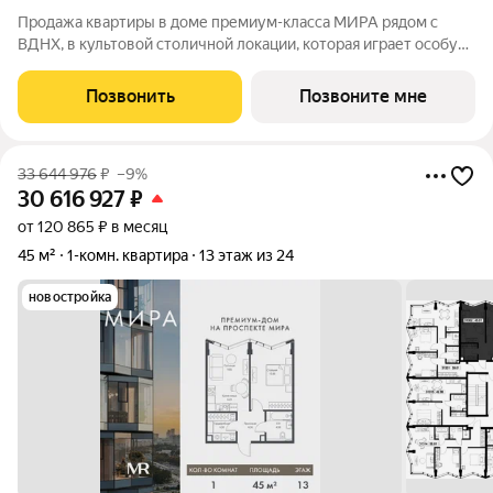
Продажа квартиры в доме премиум-класса МИРА рядом с
ВДНХ, в культовой столичной локации, которая играет особую
роль в жизни нескольких поколений москвичей. 3-комнатная
квартира площадью 91.47 м расположена в корпусе 1, на 3
Позвонить
Позвоните мне
этаже 17 этажного дома.
33 644 976
₽
–9%
30 616 927
₽
от 120 865 ₽ в месяц
45 м²
1-комн. квартира
13 этаж из 24
новостройка