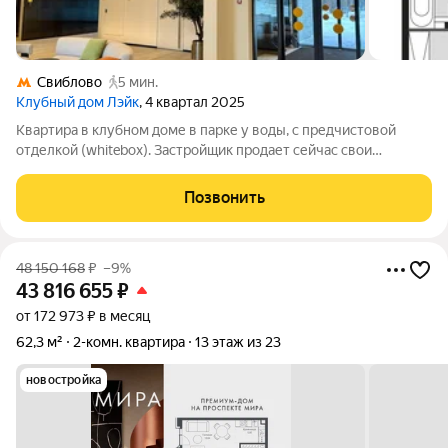
Свиблово
5 мин.
Клубный дом Лэйк
, 4 квартал 2025
Квартира в клубном доме в парке у воды, с предчистовой
отделкой (whitebox). Застройщик продает сейчас свои
оставшиеся квартиры БЕЗ отделки и дороже. Дом в 5 минутах
ходьбы от станции метро Свиблово. Рядом школы, детские
Позвонить
сады, кинотеатр, магазины и
48 150 168
₽
–9%
43 816 655
₽
от 172 973 ₽ в месяц
62,3 м²
2-комн. квартира
13 этаж из 23
новостройка