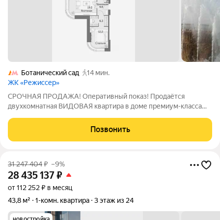
Ботанический сад
14 мин.
ЖК «Режиссер»
СРОЧНАЯ ПРОДАЖА! Оперативный показ! Продаётся
двухкомнатная ВИДОВАЯ квартира в доме премиум-класса
возле парка ВДНХ. Потрясающий вид в сторону центра,
Москва-Сити, ВДНХ. Радиусные панорамные окна и высокие
Позвонить
потолки 3,0 м создают ощущение простора и
31 247 404
₽
–9%
28 435 137
₽
от 112 252 ₽ в месяц
43,8 м²
1-комн. квартира
3 этаж из 24
новостройка