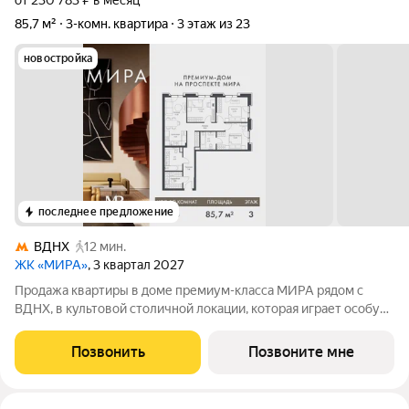
от 230 783 ₽ в месяц
85,7 м²
3-комн. квартира
3 этаж из 23
новостройка
последнее предложение
ВДНХ
12 мин.
ЖК «МИРА»
, 3 квартал 2027
Продажа квартиры в доме премиум-класса МИРА рядом с
ВДНХ, в культовой столичной локации, которая играет особую
роль в жизни нескольких поколений москвичей. 3-комнатная
квартира площадью 85.68 м расположена в корпусе 2, на 3
Позвонить
Позвоните мне
этаже 23 этажного дома.