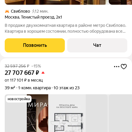
Свиблово
12 мин.
Москва
,
Тенистый проезд
,
2к1
В продаже двухкомнатная квартира в районе метро Свиблово.
Квартира в хорошем состоянии, полностью оборудована всей
необходимой мебелью и техникой. Заезжай и живи! Квартира
расположена на 17 этаже / 25 этажного дома 2006 года, серии
Позвонить
Чат
П 44 ТМ 25. Общая
32 597 256
₽
–15%
27 707 667
₽
от 117 101 ₽ в месяц
39 м²
1-комн. квартира
10 этаж из 23
новостройка