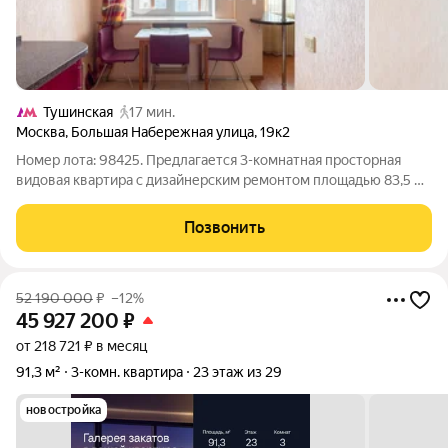
Тушинская
17 мин.
Москва
,
Большая Набережная улица
,
19к2
Номер лота: 98425. Предлагается 3-комнатная просторная
видовая квартира с дизайнерским ремонтом площадью 83,5 м
на 23 этаже 27-этажного монолитного дома. Квартира с
идеальной планировкой, в отличной локации с шикарным
Позвонить
видом из окна. Квартира
52 190 000
₽
–12%
45 927 200
₽
от 218 721 ₽ в месяц
91,3 м²
3-комн. квартира
23 этаж из 29
новостройка