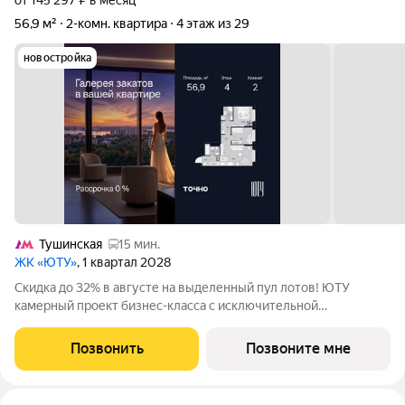
от 145 297 ₽ в месяц
56,9 м²
2-комн. квартира
4 этаж из 29
новостройка
Тушинская
15 мин.
ЖК «ЮТУ»
, 1 квартал 2028
Скидка до 32% в августе на выделенный пул лотов! ЮТУ
камерный проект бизнес-класса с исключительной
архитектурой, видовыми квартирами и подходом к большой
благоустроенной набережной канала имени Москвы. Проект
Позвонить
Позвоните мне
создает идеальный баланс жизни в