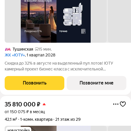
Тушинская
15 мин.
ЖК «ЮТУ»
, 1 квартал 2028
Скидка до 32% в августе на выделенный пул лотов! ЮТУ
камерный проект бизнес-класса с исключительной
архитектурой, видовыми квартирами и подходом к большой
благоустроенной набережной канала имени Москвы. Проект
Позвонить
Позвоните мне
создает идеальный баланс жизни в
35 810 000
₽
от 150 075 ₽ в месяц
42,1 м²
1-комн. квартира
21 этаж из 29
новостройка