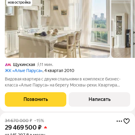
новостройка
Щукинская
11 мин.
ЖК «Алые Паруса»
, 4 квартал 2010
Видовая квартира с двумя спальнями в комплексе бизнес-
класса «Алые Паруса» на берегу Москвы-реки. Квартира
площадью 163 м расположена на десятом этаже.
Эксклюзивная дизайнерская отделка в светлых тонах с
Позвонить
Написать
использованием материалов класса люкс.
34 670 000
₽
–15%
29 469 500
₽