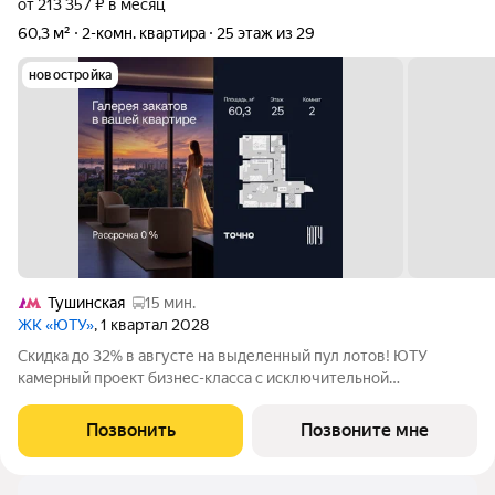
от 213 357 ₽ в месяц
60,3 м²
2-комн. квартира
25 этаж из 29
новостройка
Тушинская
15 мин.
ЖК «ЮТУ»
, 1 квартал 2028
Скидка до 32% в августе на выделенный пул лотов! ЮТУ
камерный проект бизнес-класса с исключительной
архитектурой, видовыми квартирами и подходом к большой
благоустроенной набережной канала имени Москвы. Проект
Позвонить
Позвоните мне
создает идеальный баланс жизни в