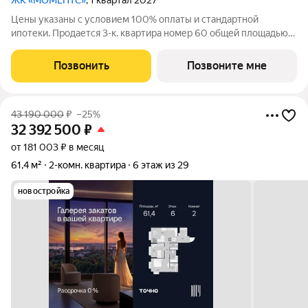
ЖК «МОМЕНТС»
, 1 квартал 2027
Цены указаны с условием 100% оплаты и стандартной
ипотеки. Продается 3-к. квартира номер 60 общей площадью
101.9 кв.м. на 5-м этаже 30 этажного дома, корпус 2.1. С
предчистовой отделкой. МОМЕНТС ЖК бизнес-класса,
Позвонить
Позвоните мне
расположен на расстоянии вытянутой
43 190 000
₽
–25%
32 392 500
₽
от 181 003 ₽ в месяц
61,4 м²
2-комн. квартира
6 этаж из 29
новостройка