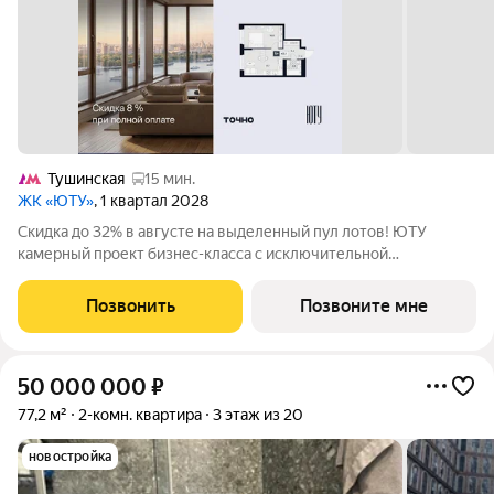
Тушинская
15 мин.
ЖК «ЮТУ»
, 1 квартал 2028
Скидка до 32% в августе на выделенный пул лотов! ЮТУ
камерный проект бизнес-класса с исключительной
архитектурой, видовыми квартирами и подходом к большой
благоустроенной набережной канала имени Москвы. Проект
Позвонить
Позвоните мне
создает идеальный баланс жизни в
50 000 000
₽
77,2 м²
2-комн. квартира
3 этаж из 20
новостройка