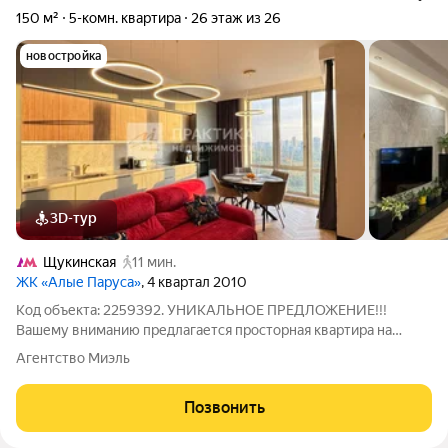
150 м²
5-комн. квартира
26 этаж из 26
новостройка
3D-тур
Щукинская
11 мин.
ЖК «Алые Паруса»
, 4 квартал 2010
Код объекта: 2259392. УНИКАЛЬНОЕ ПРЕДЛОЖЕНИЕ!!!
Вашему вниманию предлагается просторная квартира на
берегу Москва реки идеальное решение для большой семьи
Агентство Миэль
или тех, кто ценит простор, функциональность и комфорт!
Одна из немногих квартир, с окон,
Позвонить