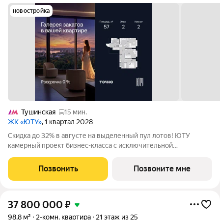
новостройка
Тушинская
15 мин.
ЖК «ЮТУ»
, 1 квартал 2028
Скидка до 32% в августе на выделенный пул лотов! ЮТУ
камерный проект бизнес-класса с исключительной
архитектурой, видовыми квартирами и подходом к большой
благоустроенной набережной канала имени Москвы. Проект
Позвонить
Позвоните мне
создает идеальный баланс жизни в
37 800 000
₽
98,8 м²
2-комн. квартира
21 этаж из 25