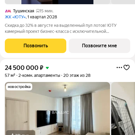
Тушинская
15 мин.
ЖК «ЮТУ»
, 1 квартал 2028
Скидка до 32% в августе на выделенный пул лотов! ЮТУ
камерный проект бизнес-класса с исключительной
архитектурой, видовыми квартирами и подходом к большой
благоустроенной набережной канала имени Москвы. Проект
Позвонить
Позвоните мне
создает идеальный баланс жизни в
24 500 000
₽
57 м²
2-комн. апартаменты
20 этаж из 28
новостройка