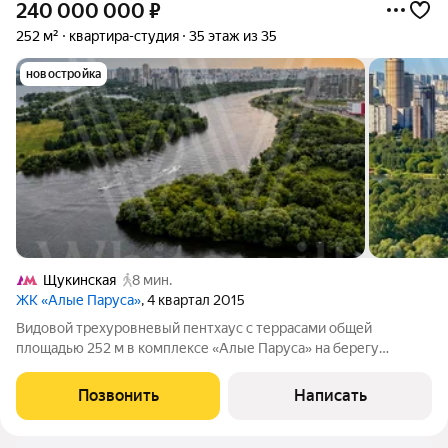
240 000 000
₽
252 м²
квартира-студия
35 этаж из 35
новостройка
Щукинская
8 мин.
ЖК «Алые Паруса»
, 4 квартал 2015
Видовой трехуровневый пентхаус с террасами общей
площадью 252 м в комплексе «Алые Паруса» на берегу
Москвы-реки. Пентхаус расположен на 35 и 36 этажах. На
первом уровне выполнена дизайнерская отделка в тёплых
Позвонить
Написать
тонах. Высокие потолки украшают витражи.