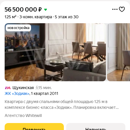
56 500 000
₽
125 м²
3-комн. квартира
5 этаж из 30
новостройка
Щукинская
15 мин.
ЖК «Зодиак»
, 1 квартал 2011
Квартира с двумя спальнями общей площадью 125 м в
комплексе бизнес-класса «Зодиак». Планировка включает
большую гостиную с обеденной зоной и открытой кухней,
Агентство Whitewill
мастер-спальню с гардеробной комнатой, большую детскую
комнату, два санузла с ванной и
Позвонить
Написать