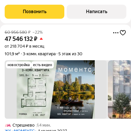
итальянском стиле. На полу уложен паркет из натурального
дерева нескольких сортов тик,
Позвонить
Написать
60 956 580
₽
–22%
47 546 132
₽
от 218 704 ₽ в месяц
101,9 м²
3-комн. квартира
5 этаж из 30
новостройка
есть видео
Стрешнево
4 мин.