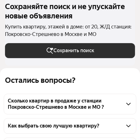
Сохраняйте поиск и не упускайте
новые объявления
Купить квартиру, этажей в доме: от 20, Ж/Д станция:
Покровско-Стрешнево в Москве и МО
Сохранить поиск
Остались вопросы?
Сколько квартир в продаже у станции
Покровско-Стрешнево в Москве и МО ?
На Яндекс Недвижимости в продаже у станции 
Покровско-Стрешнево в Москве и МО 426 квартир, 
Как выбрать свою лучшую квартиру?
из них 3 объявления от собственников, 93 
Чтобы купить квартиру в высотках у станции 