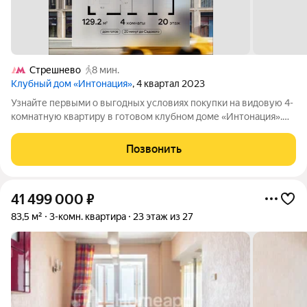
Стрешнево
8 мин.
Клубный дом «Интонация»
, 4 квартал 2023
Узнайте первыми о выгодных условиях покупки на видовую 4-
комнатную квартиру в готовом клубном доме «Интонация».
Квартира площадью 129.2 м без отделки чистый холст для
жизни большой семьи. Квартира включает 3 приватные
Позвонить
спальни и отдельную гостиную,
41 499 000
₽
83,5 м²
3-комн. квартира
23 этаж из 27