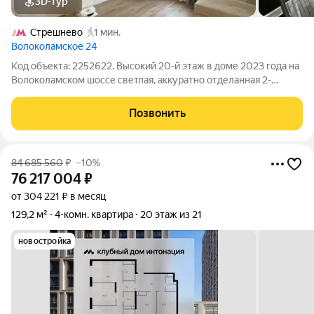
3D-тур
Стрешнево
1 мин.
Волоколамское 24
Код объекта: 2252622. Высокий 20-й этаж в доме 2023 года на
Волоколамском шоссе светлая, аккуратно отделанная 2-
комнатная квартира 57 м, которая сразу создаёт ощущение
воздуха и порядка. Большие окна на улицу открывают вид и
Позвонить
наполняют комнаты
84 685 560
₽
–10%
76 217 004
₽
от 304 221 ₽ в месяц
129,2 м²
4-комн. квартира
20 этаж из 21
новостройка