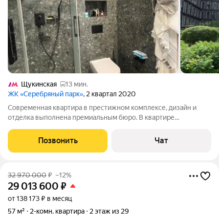
Щукинская
13 мин.
ЖК «Серебряный парк»
, 2 квартал 2020
Современная квартира в престижном комплексе, дизайн и
отделка выполнена премиальным бюро. В квартире
максимально учтено полезное пространство- жилое и
хранение разведены в отдельные помещения, предусмотрены
Позвонить
Чат
два самостоятельных санузла. К квартире
32 970 000
₽
–12%
29 013 600
₽
от 138 173 ₽ в месяц
57 м²
2-комн. квартира
2 этаж из 29