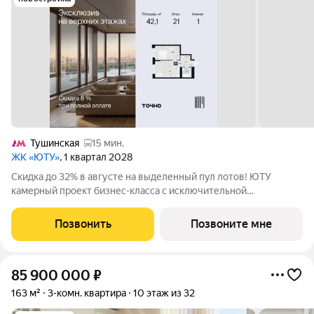
Тушинская
15 мин.
ЖК «ЮТУ»
, 1 квартал 2028
Скидка до 32% в августе на выделенный пул лотов! ЮТУ
камерный проект бизнес-класса с исключительной
архитектурой, видовыми квартирами и подходом к большой
благоустроенной набережной канала имени Москвы. Проект
Позвонить
Позвоните мне
создает идеальный баланс жизни в
85 900 000
₽
163 м²
3-комн. квартира
10 этаж из 32