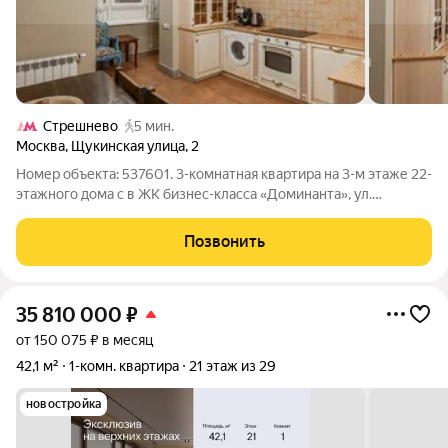
Стрешнево
5 мин.
Москва
,
Щукинская улица
,
2
Номер объекта: 537601. 3-комнатная квартира на 3-м этаже 22-
этажного дома с в ЖК бизнес-класса «Доминанта», ул.
Щукинская, д. 2. Монолитный дом 2008 г. постройки,
индивидуальный проект. Общая площадь - 87 м. Кухня 12,5 м с
Позвонить
застекленной лоджией Три
35 810 000
₽
от 150 075 ₽ в месяц
42,1 м²
1-комн. квартира
21 этаж из 29
новостройка