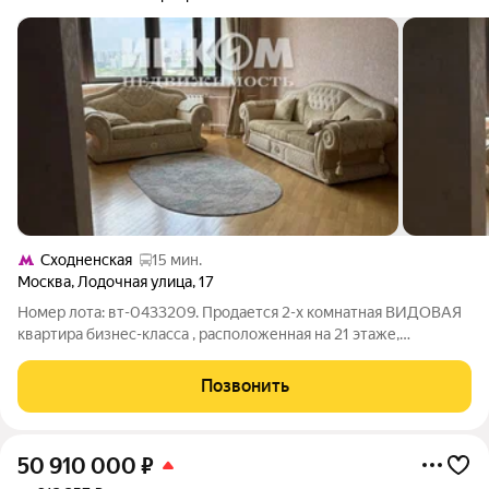
Сходненская
15 мин.
Москва
,
Лодочная улица
,
17
Номер лота: вт-0433209. Продается 2-х комнатная ВИДОВАЯ
квартира бизнес-класса , расположенная на 21 этаже,
площадью 101,2 квадратных метра. Один взрослый
собственник. ДДУ. Вид из окон охватывает большую часть
Позвонить
Москвы: стадион Спартак, Москва-Сити,
50 910 000
₽