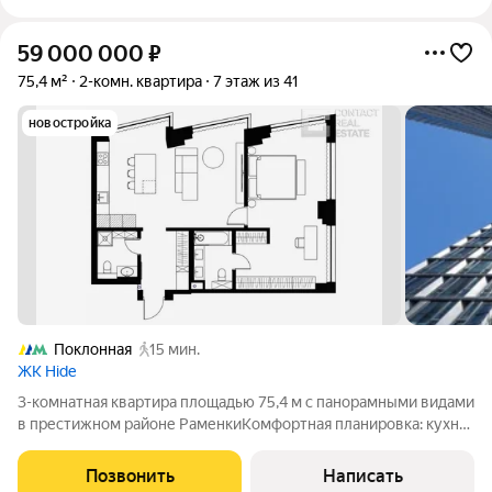
59 000 000
₽
75,4 м²
2-комн. квартира
7 этаж из 41
новостройка
Поклонная
15 мин.
ЖК Hide
3-комнатная квартира площадью 75,4 м с панорамными видами
в престижном районе РаменкиКомфортная планировка: кухня-
гостиная, мастер блок с зоной кабинета и ванной, гостевой с/у,
удобная прихожая с гардеробной.Угловая светлая квартира, 5
Позвонить
Написать
панорамных