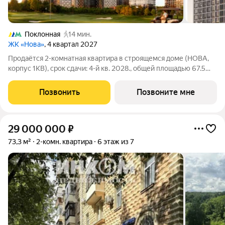
Поклонная
14 мин.
ЖК «Нова»
, 4 квартал 2027
Продаётся 2-комнатная квартира в строящемся доме (НОВА,
корпус 1КВ), срок сдачи: 4-й кв. 2028., общей площадью 67.5
кв.м., на 5 этаже. «Нова» это квартиры и пентхаусы в самом
зеленом районе Москвы, ставшие образцом практичной
Позвонить
Позвоните мне
премиальности и
29 000 000
₽
73,3 м²
2-комн. квартира
6 этаж из 7