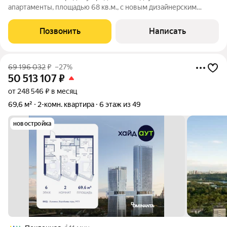
апартаменты, площадью 68 кв.м., с новым дизайнерским
ремонтом в жилом комплексе "Матч Поинт". Планировка:
просторная кухня-гостиная, спальня, совмещенный санузел,
Позвонить
Написать
постирочная, прихожая, лоджия.
69 196 032
₽
–27%
50 513 107
₽
от 248 546 ₽ в месяц
69,6 м²
2-комн. квартира
6 этаж из 49
новостройка