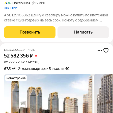
Поклонная
15 мин.
ЖК Hide
Арт. 139106362 Данную квартиру можно купить по ипотечной
ставке 11,9% годовых на весь срок. Помогу с одобрением!
Продам просторную и светлую 2-к. квартиру на 7 этаже ЖК
«Hide» с видом на деловой центр «Москва-Сити» и другие
Позвонить
Написать
знаковые объекты. ПЛОЩАДЬ:
61 861 596
₽
–15%
52 582 356
₽
от 222 229 ₽ в месяц
67,5 м²
2-комн. квартира
5 этаж из 40
новостройка