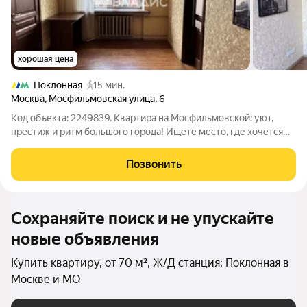
хорошая цена
Поклонная
15 мин.
Москва
,
Мосфильмовская улица
,
6
Код объекта: 2249839. Квартира на Мосфильмовской: уют,
престиж и ритм большого города! Ищете место, где хочется
остаться надолго? Эта квартира пространство для жизни в
ритме ваших желаний: уютные вечера у широких
Позвонить
подоконников, кулинарное творчество
Сохраняйте поиск и не упускайте
новые объявления
Купить квартиру, от 70 м², Ж/Д станция: Поклонная в
Москве и МО