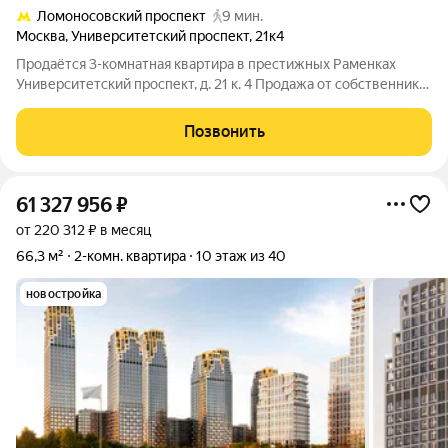
Ломоносовский проспект
9 мин.
Москва
,
Университетский проспект
,
21к4
Продаётся 3-комнатная квартира в престижных Раменках
Университетский проспект, д. 21 к. 4 Продажа от собственника.
Отличное предложение для тех, кто ценит престижный район,
развитую инфраструктуру и удобное расположение. О
Позвонить
квартире: 3 изолированные
61 327 956
₽
от 220 312 ₽ в месяц
66,3 м²
2-комн. квартира
10 этаж из 40
новостройка