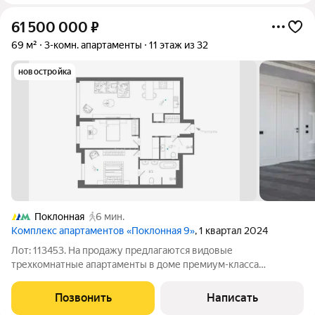
61 500 000
₽
69 м²
3-комн. апартаменты
11 этаж из 32
новостройка
Поклонная
6 мин.
Комплекс апартаментов «Поклонная 9»
, 1 квартал 2024
Лот: 113453. На продажу предлагаются видовые
трехкомнатные апартаменты в доме премиум-класса
"Поклонная 9". Планировка: кухня-гостиная, с возможностью
изолировать кухню, две спальни, одна из которых со своим
Позвонить
Написать
санузлом, совмещенный санузел, прихожая.