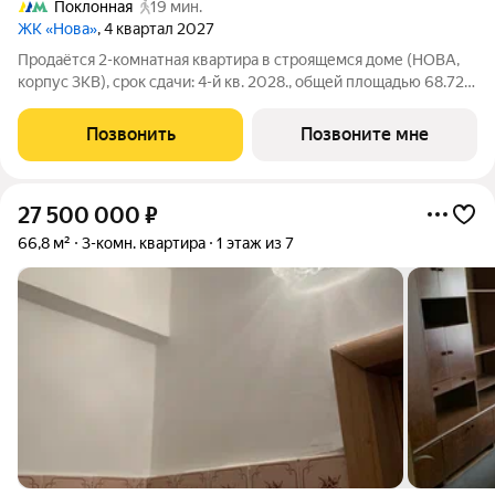
Поклонная
19 мин.
ЖК «Нова»
, 4 квартал 2027
Продаётся 2-комнатная квартира в строящемся доме (НОВА,
корпус 3КВ), срок сдачи: 4-й кв. 2028., общей площадью 68.72
кв.м., на 12 этаже. «Нова» это квартиры и пентхаусы в самом
зеленом районе Москвы, ставшие образцом практичной
Позвонить
Позвоните мне
премиальности и
27 500 000
₽
66,8 м²
3-комн. квартира
1 этаж из 7