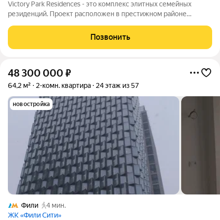
Victory Park Residences - это комплекс элитных семейных
резиденций. Проект расположен в престижном районе
Дорогомилово в одной минуте от Парка Победы, Поклонной
горы и Кутузовского проспекта. Комплекс состоит из восьми
Позвонить
элегантных корпусов, их облик
48 300 000
₽
64,2 м²
2-комн. квартира
24 этаж из 57
новостройка
Фили
4 мин.
ЖК «Фили Сити»