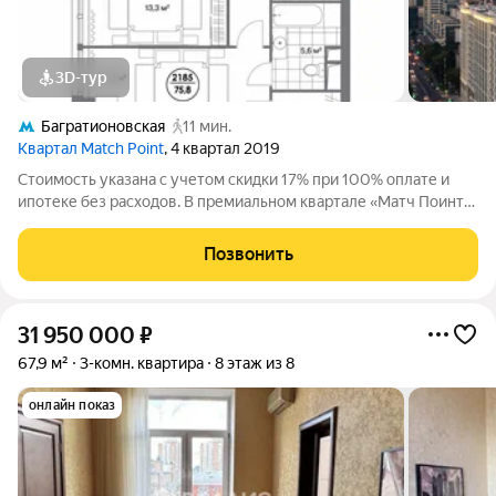
3D-тур
Багратионовская
11 мин.
Квартал Match Point
, 4 квартал 2019
Стоимость указана с учетом скидки 17% при 100% оплате и
ипотеке без расходов. В премиальном квартале «Матч Поинт»
на Кутузовском проспекте напрямую от девелопера ГК «Галс-
Девелопмент» представлены трехкомнатные апартаменты на
Позвонить
9 этаже общей площадью
31 950 000
₽
67,9 м²
3-комн. квартира
8 этаж из 8
онлайн показ