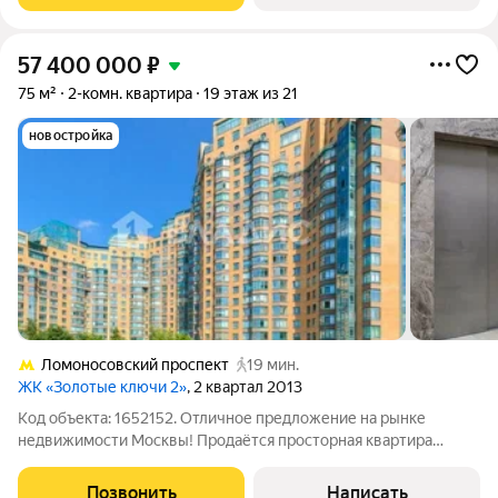
57 400 000
₽
75 м²
2-комн. квартира
19 этаж из 21
новостройка
Ломоносовский проспект
19 мин.
ЖК «Золотые ключи 2»
, 2 квартал 2013
Код объекта: 1652152. Отличное предложение на рынке
недвижимости Москвы! Продаётся просторная квартира
площадью 75 кв. м на 19-м этаже 21-этажного монолитного
дома по адресу: Минская улица, 1Гк1. Двухкомнатная квартира
Позвонить
Написать