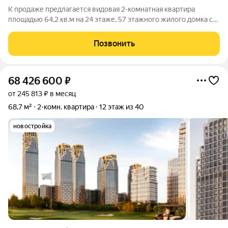
К продаже предлагается видовая 2-комнатная квартира
площадью 64,2 кв.м на 24 этаже, 57 этажного жилого домка с
высотой потолков - 3,1 м, расположенная в ЖК Премиум-
класса Famous (.ЗАО, район Филёвский парк) . Собственник:
Позвонить
юр. лицо. Эффектный
68 426 600
₽
от 245 813 ₽ в месяц
68,7 м²
2-комн. квартира
12 этаж из 40
новостройка