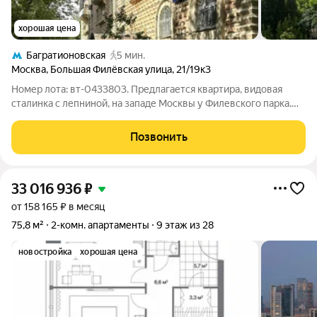
хорошая цена
Багратионовская
5 мин.
Москва
,
Большая Филёвская улица
,
21/19к3
Номер лота: вт-0433803. Предлагается квартира, видовая
сталинка с лепниной, на западе Москвы у Филевского парка.
Планировка квартиры: большая кухня и две изолированные
комнаты, в большей комнате балкон. Санузел раздельный
Позвонить
(ванная комната 5 кв.м). Все
33 016 936
₽
от 158 165 ₽ в месяц
75,8 м²
2-комн. апартаменты
9 этаж из 28
новостройка
хорошая цена