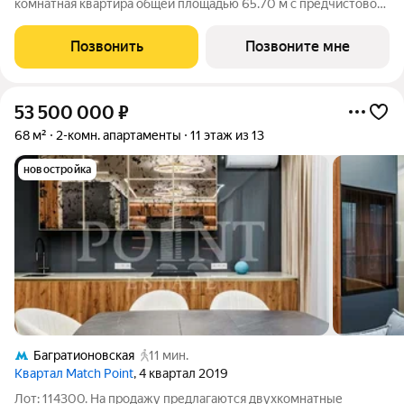
комнатная квартира общей площадью 65.70 м с предчистовой
отделкой на 22-м этаже премиального небоскреба Феймос.
Если к слову «будущее» подобрать архитектурный синоним,
Позвонить
Позвоните мне
им непременно станет
53 500 000
₽
68 м²
2-комн. апартаменты
11 этаж из 13
новостройка
Багратионовская
11 мин.
Квартал Match Point
, 4 квартал 2019
Лот: 114300. На продажу предлагаются двухкомнатные