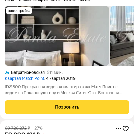
новостройка
Багратионовская
11 мин.
Квартал Match Point
, 4 квартал 2019
ID:9800 Прекрасная видовая квартира в жк Матч Поинт с
видом на Поклонную гору и Москва Сити. Юго- Восточная
сторона. Очень светлая с большими панорамными окнами.
Стильный современный дизайнерский ремонт в приятных
Позвонить
оттенках серый меланж и графит,
69 726 272
₽
–27%