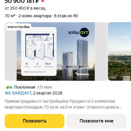
50 900 181
₽
от 250 450 ₽ в месяц
70 м²
2-комн. квартира
8 этаж из 49
новостройка
Поклонная
11 мин.
ЖК ХАЙДАУТ
, 2 квартал 2028
Прямая продажа от застройщика! Продается 2-комнатная
квартира площадью 70 кв.м. на 8-м этаже -этажного дома в
жилом комплексе ХАЙДАУТ с панорамными видами: Парк
Победы, Долина реки Сетунь, МГУ, Москва-Сити, Воробьевы
Позвонить
Позвоните мне
горы. Высота потолков 3,25 м.