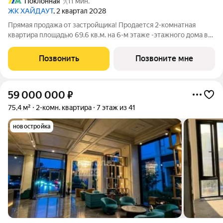
Поклонная
11 мин.
ЖК ХАЙДАУТ
, 2 квартал 2028
Прямая продажа от застройщика! Продается 2-комнатная
квартира площадью 69.6 кв.м. на 6-м этаже -этажного дома в
жилом комплексе ХАЙДАУТ с панорамными видами: Парк
Победы, Долина реки Сетунь, МГУ, Москва-Сити, Воробьевы
Позвонить
Позвоните мне
горы. Высота потолков 3,25 м.
59 000 000
₽
75,4 м²
2-комн. квартира
7 этаж из 41
новостройка