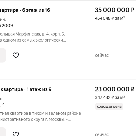
35 000 000
₽
квартира · 6 этаж из 16
454 545 ₽ за м²
ин.
ал 2009
ольшая Марфинская, д. 4, корп. 5.
в одном из самых экологически
 в Марфино. Кухня, гостиная с эркером и
а западную сторону. Вторая спальня с
сейчас
23 000 000
₽
 квартира · 1 этаж из 9
347 432 ₽ за м²
н.
а
,
4
хорошая цена
ютная квартира в тихом и зелёном районе
истративного округа г. Москвы. -
ение в районе: комфортная
 с большой лоджией. - Добротное жильё
сейчас