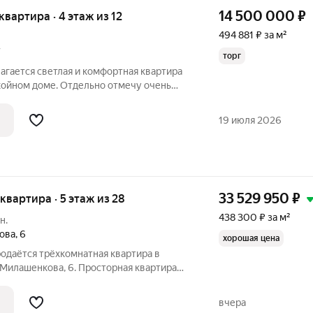
14 500 000
₽
 квартира · 4 этаж из 12
494 881 ₽ за м²
7
торг
гается светлая и комфортная квартира
окойном доме. Отдельно отмечу очень
тику, которая создает атмосферу уюта и
одится в живописном районе Останкино,
19 июля 2026
33 529 950
₽
 квартира · 5 этаж из 28
438 300 ₽ за м²
н.
ова
,
6
хорошая цена
родаётся трёхкомнатная квартира в
 Милашенкова, 6. Просторная квартира
 м на 5 этаже 28-этажного дома,
ного материала в 2025 году.
вчера
(14,3