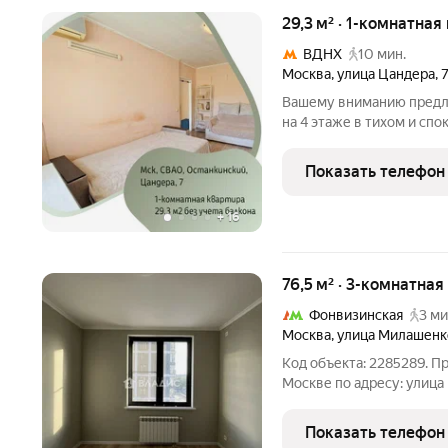
29,3 м² · 1-комнатная
ВДНХ
10 мин.
Москва
,
улица Цандера
,
Вашему вниманию предла
на 4 этаже в тихом и сп
чистую и хорошую энерге
гармонии. Квартира нах
Показать телефон
всего в
+
16
76,5 м² · 3-комнатная
Фонвизинская
3 ми
Москва
,
улица Милашенк
Код объекта: 2285289. П
Москве по адресу: улица
общей площадью 76,5 кв.
построенного из монолит
Показать телефон
Изолированные комнаты 