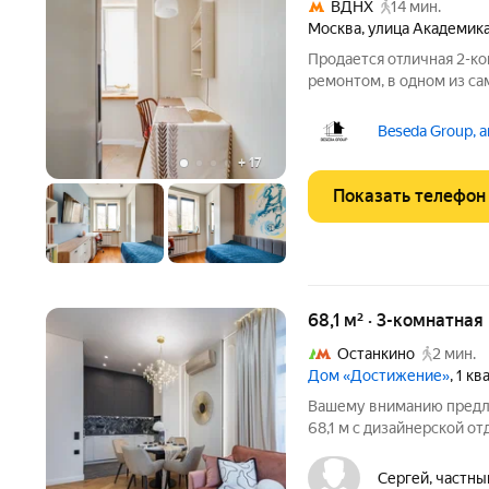
ВДНХ
14 мин.
Москва
,
улица Академик
Продается отличная 2-ко
ремонтом, в одном из са
Останкинскую телебаш
выход на сделку. Кварти
Beseda Group, 
Два взрослых
+
17
Показать телефон
68,1 м² · 3-комнатна
Останкино
2 мин.
Дом «Достижение»
, 1 к
Вашему вниманию предла
68,1 м с дизайнерской о
класса «Достижение». Кв
пространство современн
Сергей, частны