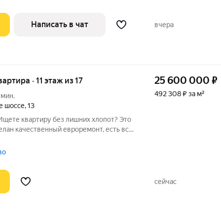
Написать в чат
вчера
25 600 000
₽
вартира · 11 этаж из 17
492 308 ₽ за м²
 мин.
е шоссе
,
13
Ищете квартиру без лишних хлопот? Это
елан качественный евроремонт, есть вся
жать. Что вы
получаете: общая площадь 52 кв. м, жилая 32 кв. м, кухня 10
во
сейчас