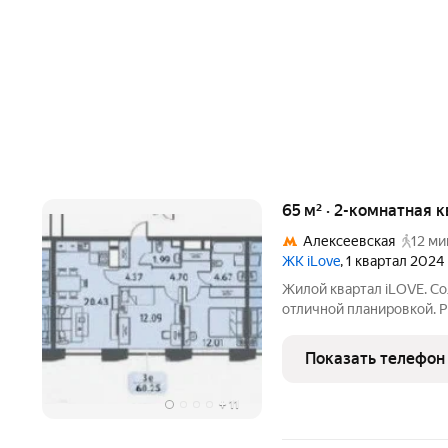
65 м² · 2-комнатная 
Алексеевская
12 ми
ЖК iLove
, 1 квартал 2024
Жилой квартал iLOVE. Со
отличной планировкой. 
район с развитой инфрас
Останкинский, Сокольник
Показать телефон
Ботанический сад.
+
11