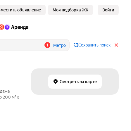
зместить объявление
Моя подборка ЖК
Войти
1
Сохранить поиск
Метро
Смотреть на карте
одаже
о 200 м² в