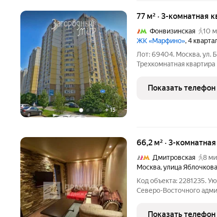
77 м² · 3-комнатная 
Фонвизинская
10 м
ЖК «Марфино»
, 4 кварт
Лот: 69404. Москва, ул. Б
Трехкомнатная квартира 
благоприятных районов -
одна из спален выходят н
Показать телефон
большой
+
15
66,2 м² · 3-комнатная
Дмитровская
8 ми
Москва
,
улица Яблочков
Код объекта: 2281235. У
Северо-Восточного админ
лучшее ценовое предлож
трёхкомнатная квартира
Показать телефон