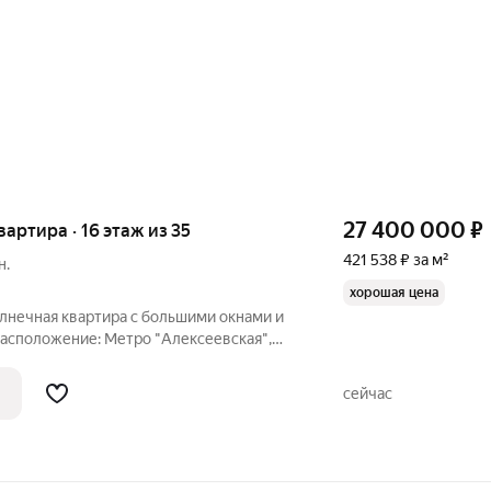
27 400 000
₽
квартира · 16 этаж из 35
421 538 ₽ за м²
н.
хорошая цена
лнечная квартира с большими окнами и
Расположение: Метро "Алексеевская",
труктурой и зелёными зонами. Парки:
и, Звёздный бульвар, Вднх,
сейчас