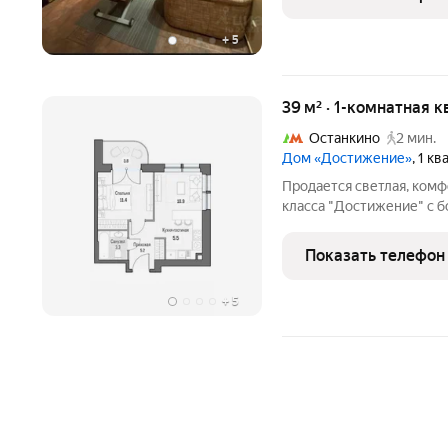
для спокойной семейной
+
5
39 м² · 1-комнатная 
Останкино
2 мин.
Дом «Достижение»
, 1 к
Продается светлая, комф
класса "Достижение" с 
парков, Дубовой рощи, в
широкоформатных окна в
Показать телефон
стороны,
+
5