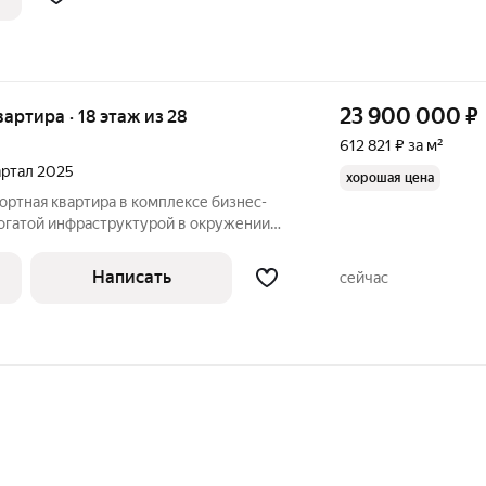
23 900 000
₽
квартира · 18 этаж из 28
612 821 ₽ за м²
вартал 2025
хорошая цена
ортная квартира в комплексе бизнес-
богатой инфраструктурой в окружении
близи Ботанического сада. В квартире 4
ысотой 2,2 метра, выходящих на 2
Написать
сейчас