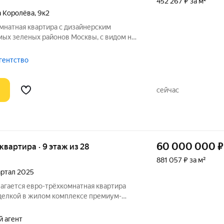
452 267 ₽ за м²
а Королёва
,
9к2
мнатная квартира с дизайнерским
мых зеленых районов Москвы, с видом на
ню! CВОБОДНАЯ ПРОДАЖА. Быстрый
ра продается по договору купли-продажи.
агентство
сейчас
60 000 000
₽
я квартира · 9 этаж из 28
881 057 ₽ за м²
вартал 2025
гается евро-трёхкомнатная квартира
тделкой в жилом комплексе премиум-
артира, в которой уже создано
ой комфортной жизни. Формат «Заезжай
й агент