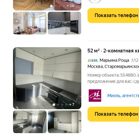
и живи». Квартира, в
+
26
Показать телефон
52 м² · 2-комнатная к
Марьина Роща
12
Москва
,
Старомарьинско
Номер объекта: 554880. 
предложение для вас: сд
необходимая мебель и техника можно сразу переез
Миэль, агентст
+
7
Показать телефон