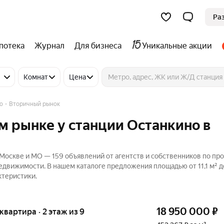
Ра
потека
Журнал
Для бизнеса
Уникальные акции
Комнат
Цена
о
Вторичный рынок
м рынке у станции Останкино в
 Москве и МО — 159 объявлений от агентств и собственников по пр
Недвижимости. В нашем каталоге предложения площадью от 11,1 м² д
ктеристики.
18 950 000
₽
 квартира · 2 этаж из 9