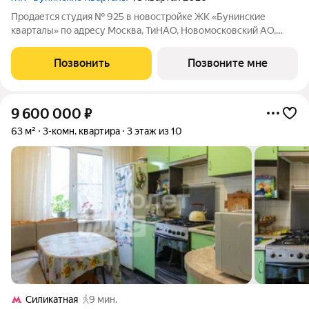
Продается студия № 925 в новостройке ЖК «Бунинские
кварталы» по адресу Москва, ТиНАО, Новомосковский АО,
Сосенское С/П, жилой комплекс Бунинские Кварталы, корп.
5.4. Общая площадь квартиры 23.70 кв. м., этаж 18 из 18, секция
Позвонить
Позвоните мне
10. Тип проекта, по
9 600 000
₽
63 м²
3-комн. квартира
3 этаж из 10
Силикатная
9 мин.