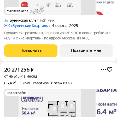
хорошая цена
Бунинская аллея
21 мин.
ЖК «Бунинские Кварталы»
, 4 квартал 2025
Продается трехкомнатная квартира № 906 в новостройке ЖК
«Бунинские кварталы» по адресу Москва, ТиНАО,
Новомосковский АО, Сосенское С/П, жилой комплекс
Бунинские Кварталы, 7.3, район Коммунарка, Новомосковский
Позвонить
Позвоните мне
административный округ, Москва. Общая
20 271 256
₽
от 45 513 ₽ в месяц
66,4 м²
3-комн. квартира
8 этаж из 18
новостройка