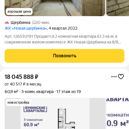
хорошая цена
Щербинка
20 мин.
ЖК «Новая щербинка»
, 4 квартал 2022
Арт. 126592191 Продается 2 комнатная квартира 61.3 кв.м, в
современном жилом комплексе ЖК Новая Щербинка на 8/8
этаже монолитно-кирпичного дома, по адресу: Московская
область, Подольск г.о, деревня Борисовка, улица Рахманинова,
Позвонить
д.12 Расположение и
18 045 888
₽
от 40 517 ₽ в месяц
60,9 м²
3-комн. квартира
17 этаж из 19
новостройка