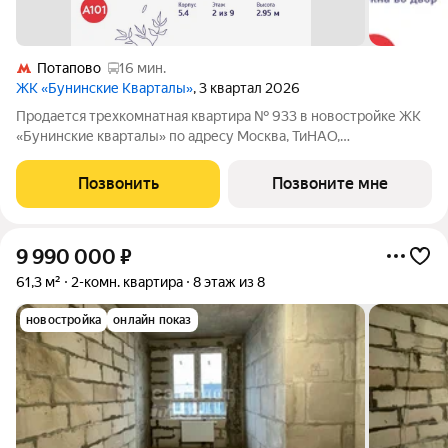
Потапово
16 мин.
ЖК «Бунинские Кварталы»
, 3 квартал 2026
Продается трехкомнатная квартира № 933 в новостройке ЖК
«Бунинские кварталы» по адресу Москва, ТиНАО,
Новомосковский АО, Сосенское С/П, жилой комплекс
Бунинские Кварталы, корп. 5.4. Общая площадь квартиры
Позвонить
Позвоните мне
70.60 кв. м., этаж 2 из 9, секция 11. Тип
9 990 000
₽
61,3 м²
2-комн. квартира
8 этаж из 8
новостройка
онлайн показ