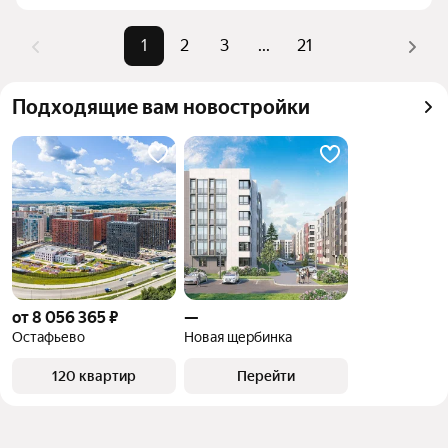
комбинации фильтров, например «» или «»
Помимо удобной сортировки по цене продажи вы 
1
2
3
...
21
можете отсортировать результаты по стоимости 
квадратного метра или площади
Подходящие вам новостройки
от 8 056 365 ₽
—
Остафьево
Новая щербинка
120 квартир
Перейти