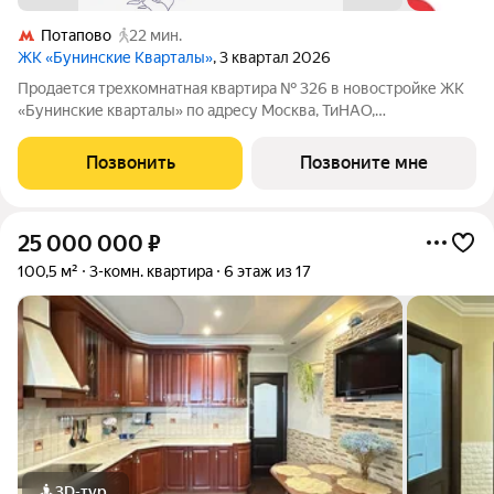
Потапово
22 мин.
ЖК «Бунинские Кварталы»
, 3 квартал 2026
Продается трехкомнатная квартира № 326 в новостройке ЖК
«Бунинские кварталы» по адресу Москва, ТиНАО,
Новомосковский АО, Сосенское С/П, жилой комплекс
Бунинские Кварталы, 5.1, район Коммунарка, Новомосковский
Позвонить
Позвоните мне
административный округ, Москва. Общая
25 000 000
₽
100,5 м²
3-комн. квартира
6 этаж из 17
3D-тур