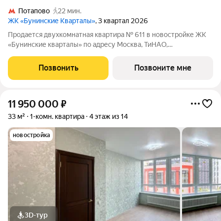
Потапово
22 мин.
ЖК «Бунинские Кварталы»
, 3 квартал 2026
Продается двухкомнатная квартира № 611 в новостройке ЖК
«Бунинские кварталы» по адресу Москва, ТиНАО,
Новомосковский АО, Сосенское С/П, Москва, Новомосковский
административный округ, район Коммунарка, проспект
Позвонить
Позвоните мне
Куприна, 9к1. Общая площадь квартиры
11 950 000
₽
33 м²
1-комн. квартира
4 этаж из 14
новостройка
3D-тур