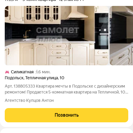
Силикатная
6 мин.
Подольск
,
Тепличная улица
,
10
Арт. 138805333 Квартира мечты в Подольске с дизайнерским
ремонтом! Продается 5-комнатная квартира на Тепличной, 10.
Это не просто «квадратные метры», а готовый дом со своей
Агентство Купцов Антон
атмосферой. Мы продумали каждую деталь: от света до
систем хранения. Что
Позвонить