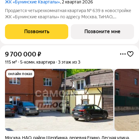
ЖК «Бунинские Кварталы»
, 2 квартал 2026
Продается четырехкомнатная квартира № 639 в новостройке
ЖК «Бунинские кварталы» по адресу Москва, ТиНАО,
Новомосковский АО, Сосенское С/П, жилой комплекс
Бунинские Кварталы, 9.2, район Коммунарка, Новомосковский
Позвонить
Позвоните мне
административный округ, Москва. Общая
9 700 000
₽
115 м²
5-комн. квартира
3 этаж из 3
онлайн показ
Москва
,
НАО
,
район Щербинка
,
деревня Ерино
,
Лесная улица
,