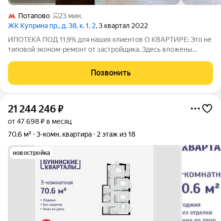
Потапово
23 мин.
ЖК Куприна пр., д. 38, к. 1, 2
, 3 квартал 2022
ИПОТЕКА ПОД 11,9% для наших клиентов О КВАРТИРЕ: Это не
типовой эконом-ремонт от застройщика. Здесь вложены
деньги и сделано с умом для долгой жизни. На полу дорогой
ламинат и керамогранит. Окна REHAU тихо и тепло даже
Позвонить
зимой. Радиатор ZEHNDER за 94
21 244 246
₽
от 47 698 ₽ в месяц
70,6 м²
3-комн. квартира
2 этаж из 18
новостройка