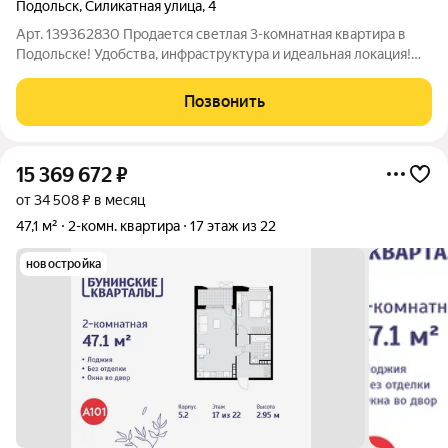
Подольск
,
Силикатная улица
,
4
Арт. 139362830 Продается светлая 3-комнатная квартира в
Подольске! Удобства, инфраструктура и идеальная локация!
Адрес: Московская область, г. Подольск, ул. Силикатная, д. 4
Этаж: 3/10 (панельный дом, ухоженный подъезд, спокойные
Позвонить
соседи).
15 369 672
₽
от 34 508 ₽ в месяц
47,1 м²
2-комн. квартира
17 этаж из 22
новостройка