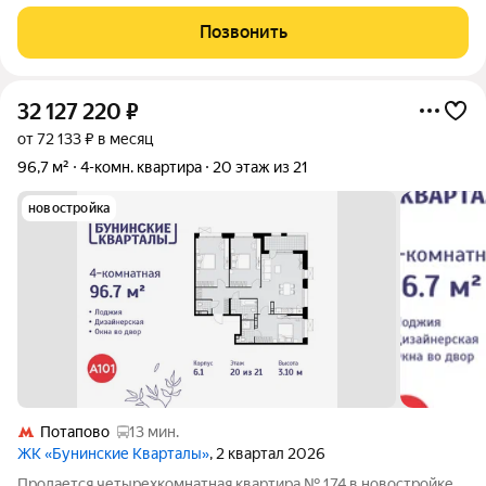
срок владения - более 5 лет (никаких рисков). Полная
готовность к любым формам сделки: ипотека, материнский
Позвонить
капитал, жилищные
32 127 220
₽
от 72 133 ₽ в месяц
96,7 м²
4-комн. квартира
20 этаж из 21
новостройка
Потапово
13 мин.
ЖК «Бунинские Кварталы»
, 2 квартал 2026
Продается четырехкомнатная квартира № 174 в новостройке