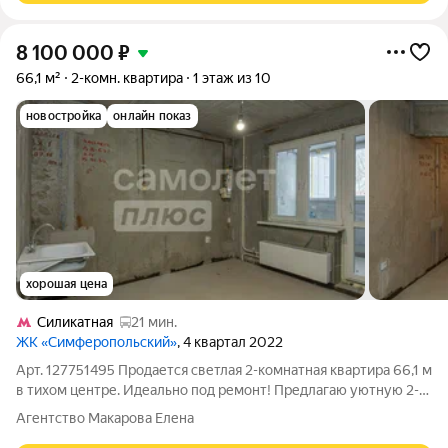
8 100 000
₽
66,1 м²
2-комн. квартира
1 этаж из 10
новостройка
онлайн показ
хорошая цена
Силикатная
21 мин.
ЖК «Симферопольский»
, 4 квартал 2022
Арт. 127751495 Продается светлая 2-комнатная квартира 66,1 м
в тихом центре. Идеально под ремонт! Предлагаю уютную 2-
комнатную квартиру площадью 66,1 м на 1 этаже 10-этажного
Агентство Макарова Елена
панельного дома. Это вариант для тех, кто ценит тишину,