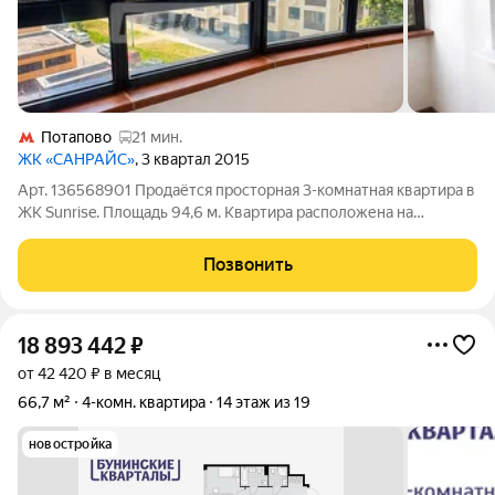
Потапово
21 мин.
ЖК «САНРАЙС»
, 3 квартал 2015
Арт. 136568901 Продаётся просторная 3-комнатная квартира в
ЖК Sunrise. Площадь 94,6 м. Квартира расположена на
комфортном 4 этаже современного 17-этажного дома. Главное
преимущество действительно удачная и функциональная
Позвонить
планировка: три
18 893 442
₽
от 42 420 ₽ в месяц
66,7 м²
4-комн. квартира
14 этаж из 19
новостройка