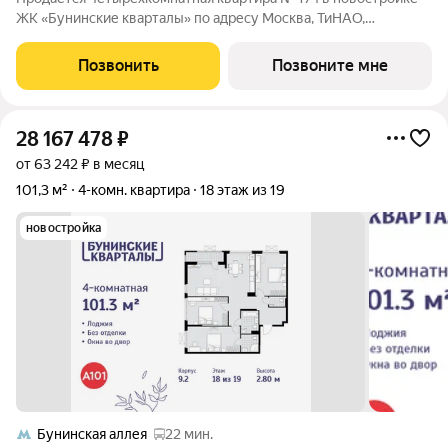
ЖК «Бунинские кварталы» по адресу Москва, ТиНАО,
Новомосковский АО, Сосенское С/П, жилой комплекс
Бунинские Кварталы, 6.1, район Коммунарка, Новомосковский
Позвонить
Позвоните мне
административный округ, Москва. Общая
28 167 478
₽
от 63 242 ₽ в месяц
101,3 м²
4-комн. квартира
18 этаж из 19
новостройка
Бунинская аллея
22 мин.