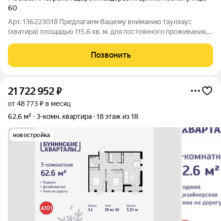
60
Арт. 136223018 Предлагаем Вашему вниманию таунхаус
(кватира) площадью 115,6 кв. м. для постоянного проживания, 2
соток земли ИЖС (подходит под ипотеку) По адресу: город
Москва, п. Рязановское д. Ерино улица Лесная д.60.
Позвонить
Конструктив дома; Материал
21 722 952
₽
от 48 773 ₽ в месяц
62,6 м²
3-комн. квартира
18 этаж из 18
новостройка