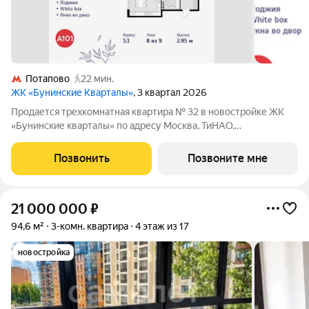
Потапово
22 мин.
ЖК «Бунинские Кварталы»
, 3 квартал 2026
Продается трехкомнатная квартира № 32 в новостройке ЖК
«Бунинские кварталы» по адресу Москва, ТиНАО,
Новомосковский АО, Сосенское С/П, жилой комплекс
Бунинские Кварталы, 5.1, район Коммунарка, Новомосковский
Позвонить
Позвоните мне
административный округ, Москва. Общая
21 000 000
₽
94,6 м²
3-комн. квартира
4 этаж из 17
новостройка