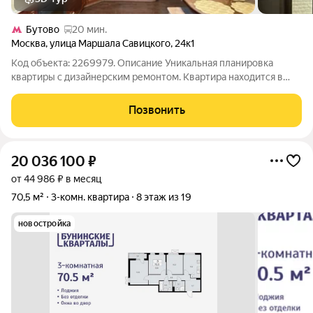
Бутово
20 мин.
Москва
,
улица Маршала Савицкого
,
24к1
Код объекта: 2269979. Описание Уникальная планировка
квартиры с дизайнерским ремонтом. Квартира находится в
очень зеленом районе , в окружении парков, тихом и
спокойном месте. Квартира идеально подойдёт как для
Позвонить
проживания семьи с детьми , так и для
20 036 100
₽
от 44 986 ₽ в месяц
70,5 м²
3-комн. квартира
8 этаж из 19
новостройка