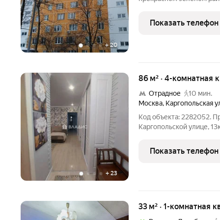
доступности от метро. 
и 11.5 метров. Квартира 
Показать телефон
двор на
+
20
86 м² · 4-комнатная 
Отрадное
10 мин.
Москва
,
Каргопольская у
Код объекта: 2282052. П
Каргопольской улице, 13к1 дизайнерский ремонт, где с
хочется остановиться и 
потолки 2,8 м добавляют 
Показать телефон
четырьмя
+
23
33 м² · 1-комнатная к