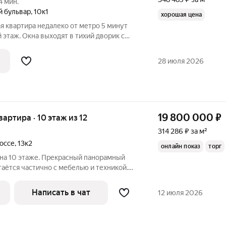
4 мин.
й бульвар
,
10к1
хорошая цена
я квартира недалеко от метро 5 минут
этаж. Окна выходят в тихий дворик с
я комната 19 кв.м. Санузел совмещен.
вартире не прописан. Свободная продажа.
28 июля 2026
19 800 000
₽
квартира · 10 этаж из 12
314 286 ₽ за м²
оссе
,
13к2
онлайн показ
торг
 на 10 этаже. Прекрасный панорамный
таётся частично с мебелью и техникой.
шей доступности автобусная остановка. До
рте. На все вопросы дадим развёрнутый
Написать в чат
12 июля 2026