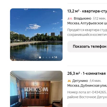
13,2 м² · квартира-сту
Владыкино
12 мин.
Москва
,
Алтуфьевское ш
Продаётся квартира студи
сохранившийся косметич
заменённая батарея отоп
нельзя, потребуются не 
Показать телефон
установкой новой
+
14
26,3 м² · 1-комнатная
Дегунино
4 мин.
Москва
,
Дубнинская ули
Номер лота: вт-0434265.
районе Восточное Дегун
Характеристики квартиры:
совмещенный, окна во дв