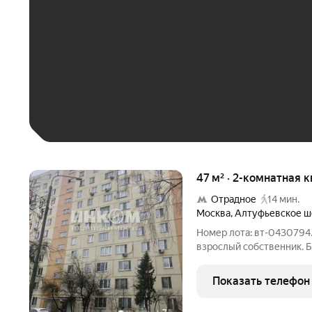
До 30 тыс. ₽
До 50 тыс. ₽
До 70 тыс. ₽
Больше 100 тыс. ₽
47 м² · 2-комнатная 
Отрадное
14 мин.
Москва
,
Алтуфьевское ш
Номер лота: вт-0430794
взрослый собственник. Б
продажа. Показы по дого
Показать телефон