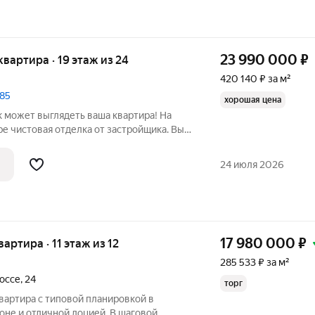
23 990 000
₽
 квартира · 19 этаж из 24
420 140 ₽ за м²
 85
хорошая цена
ак может выглядеть ваша квартира! На
е чистовая отделка от застройщика. Вы
и. Заезжай и живи! Идеальный выбор
я сдачи в аренду. Квартира расположена
24 июля 2026
17 980 000
₽
вартира · 11 этаж из 12
285 533 ₽ за м²
оссе
,
24
торг
квартира с типовой планировкой в
оне и отличной лоцией. В шаговой