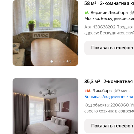
58 м² · 2-комнатная 
Верхние Лихоборы
Москва
,
Бескудниковски
Арт. 139638202 Продаютс
адресу: Бескудниковский б
просмотра! Общая площадь квартиры 5
просторная кухня 12,9 м. Комнаты изолированные, санузел
Показать телефон
раздельный, есть
+
3
35,3 м² · 2-комнатная
Лихоборы
9 мин.
Большая Академическая
Код объекта: 2208960. У
своего хозяина в совре
Грамотная планировка.
угловую кухню с техник
Показать телефон
спальню. Выполнен ремо