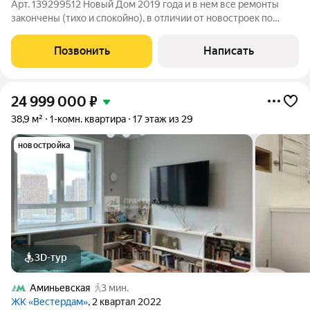
Арт. 139299512 Новый Дом 2019 года и в нем все ремонты
закончены (тихо и спокойно), в отличии от новостроек по
соседству! Комфортный ЮЗАО с развитой современной
инфраструктурой. До метро 15 мин пешком, рядом 2 больших
Позвонить
Написать
парка, школы 1514 и 1541. В
24 999 000
₽
38,9 м²
1-комн. квартира
17 этаж из 29
новостройка
3D-тур
Аминьевская
3 мин.
ЖК «Вестердам»
, 2 квартал 2022