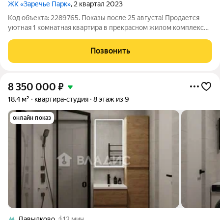
ЖК «Заречье Парк»
, 2 квартал 2023
Код объекта: 2289765. Показы после 25 августа! Продается
уютная 1 комнатная квартира в прекрасном жилом комплексе
бизнес класса Заречье Парк! Имеется вся необходимая мебель
и бытовая техника. Вся мебель изготовлена под заказ.
Позвонить
Установлен кондиционер.
8 350 000
₽
18,4 м²
квартира-студия
8 этаж из 9
онлайн показ
Давыдково
12 мин.