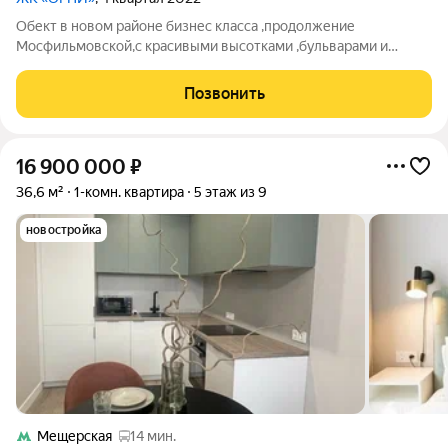
Обект в новом районе бизнес класса ,продолжение
Мосфильмовской,с красивыми высотками ,бульварами и
прекрасным парком События и всей необходимой
инфраструктурой . Закрытая домовая территория с газонами
Позвонить
,деревьями ,цветами , большая детская площадка
16 900 000
₽
36,6 м²
1-комн. квартира
5 этаж из 9
новостройка
Мещерская
14 мин.