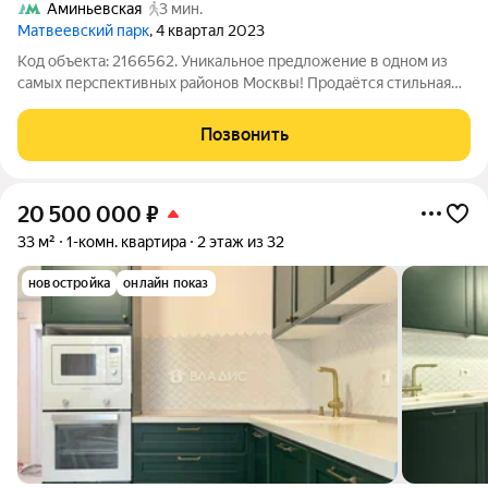
Аминьевская
3 мин.
Матвеевский парк
, 4 квартал 2023
Код объекта: 2166562. Уникальное предложение в одном из
самых перспективных районов Москвы! Продаётся стильная
студия в современном жилом комплексе на Очаковском
шоссе, д.5, к.1. Квартира расположена на 6 этаже 17-этажного
Позвонить
кирпично-монолитного дома,
20 500 000
₽
33 м²
1-комн. квартира
2 этаж из 32
новостройка
онлайн показ