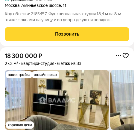
Москва
,
Аминьевское шоссе
,
11
Код объекта: 2185457. Функциональная студия 18,4 м на 8-м
этаже с окнами на улицу и во двор, где уют и порядок
сочетаются с городской динамикой. В квартире еще идет
капитальный ремонт, к концу июня будет готов полностью с
Позвонить
мебелью. Внутри продуманное
18 300 000
₽
27,2 м²
квартира-студия
6 этаж из 33
новостройка
онлайн показ
хорошая цена