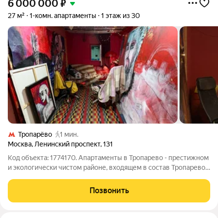
6 000 000
₽
27 м²
1-комн. апартаменты
1 этаж из 30
Тропарёво
1 мин.
Москва
,
Ленинский проспект
,
131
Код объекта: 1774170. Апартаменты в Тропарево - престижном
и экологически чистом районе, входящем в состав Тропарево-
Никулино на юго-западе Москвы, в 200 м от м. Тропарёво.
Общая площадь помещения 27 кв.м, выделена комната,
Позвонить
прихожая, санузел, имеется