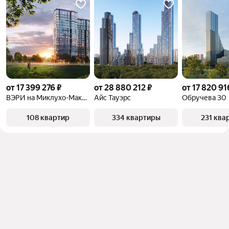
от 17 399 276 ₽
от 28 880 212 ₽
от 17 820 91
ВЭРИ на Миклухо-Маклая
Айс Тауэрс
Обручева 30
108 квартир
334 квартиры
231 ква