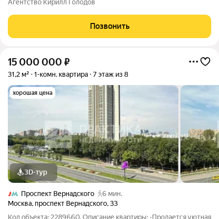
Агентство Кирилл Голодов
воду. Квартира имеет общую площадь 46,3 м без учёта
лоджии вместе с
Позвонить
15 000 000
₽
31,2 м²
1-комн. квартира
7 этаж из 8
хорошая цена
3D-тур
Проспект Вернадского
6 мин.
Москва
,
проспект Вернадского
,
33
Код объекта: 2289660. Описание квартиры: -Продается уютная