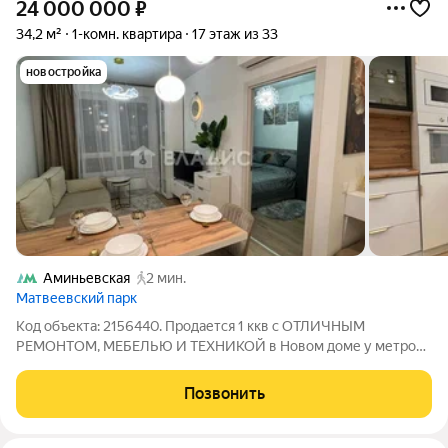
24 000 000
₽
34,2 м²
1-комн. квартира
17 этаж из 33
новостройка
Аминьевская
2 мин.
Матвеевский парк
Код объекта: 2156440. Продается 1 ккв с ОТЛИЧНЫМ
РЕМОНТОМ, МЕБЕЛЬЮ И ТЕХНИКОЙ в Новом доме у метро
Аминьевская. От метро Аминьевская - 2 минуты пешком!
ЗАПАД МОСКВЫ! Престижный и перспективный район с
Позвонить
отличной и динамично развивающейся