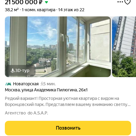
21 500 000
₽
38,2 м²
1-комн. квартира
14 этаж из 22
3D-тур
Новаторская
5 мин.
Москва
,
улица Академика Пилюгина
,
26к1
Редкий вариант! Просторная уютная квартира с видом на
Воронцовский парк. Представляем вашему вниманию светлую
и теплую 1-комнатную квартиру в экологически чистом
Агентство do A.S.A.P.
районе Москвы. Главное преимущество этого лота
панорамный вид на Воронцовский парк
Позвонить