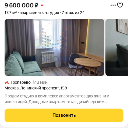
9 600 000
₽
17,7 м²
апартаменты-студия
7 этаж из 24
Тропарёво
12 мин.
Москва
,
Ленинский проспект
,
158
Продам студию в комплексе апартаментов для жизни и
инвестиций. Доходные апартаменты с дизайнерским
ремонтом. Оснащены всем необходимым для комфортного
проживания. Комплекс расположен на Западе Москвы в пешей
Позвонить
доступности от станций метро Юго-Западная