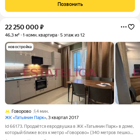
Позвонить
22 250 000
₽
46,3 м²
1-комн. квартира
5 этаж из 12
новостройка
Говорово
4 мин.
ЖК «Татьянин Парк»
, 3 квартал 2017
Id 66173. Продаётся евродвушка в ЖК «Татьянин Парк» в доме,
который ближе всех к метро «Говорово» (340 метров пешком)
и к пруду (130 метров). Из окон открывается спокойный вид на