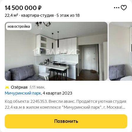
14 500 000
₽
22,4 м²
квартира-студия
5 этаж из 18
новостройка
Озёрная
11 мин.
Мичуринский парк
, 4 квартал 2023
Код объекта: 2245353. Внесли аванс. Продаётся уютная студия
22,4 кв.м в жилом комплексе "Мичуринский парк", г. Москва!
Современный евро-ремонт заезжай и живи! Отличная
транспортная доступность: удобный выезд на МКАД, рядом
Позвонить
Мичуринский проспект