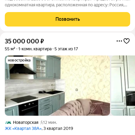
однокомнатная квартира, расположенная по адресу: Россия,
Москва, проспект Вернадского, 33 на 7-ом этаже кирпичного
дома -Один собственник -Общая площадь 31.2 кв. м, жилая 19.1
Позвонить
кв. м, кухня
35 000 000
₽
55 м²
1-комн. квартира
5 этаж из 17
новостройка
Новаторская
12 мин.
ЖК «Квартал 38А»
, 3 квартал 2019