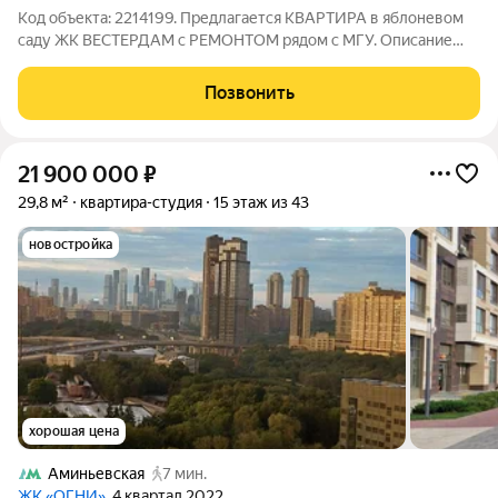
Код объекта: 2214199. Предлагается КВАРТИРА в яблоневом
саду ЖК ВЕСТЕРДАМ с РЕМОНТОМ рядом с МГУ. Описание
квартиры: Общая площадь квартиры 39,8 кв. м включая балкон,
этаж 17 из 29. Дизайнерский ремонт, полностью
Позвонить
укомплектована мебелью и необходимой
21 900 000
₽
29,8 м²
квартира-студия
15 этаж из 43
новостройка
хорошая цена
Аминьевская
7 мин.
ЖК «ОГНИ»
, 4 квартал 2022