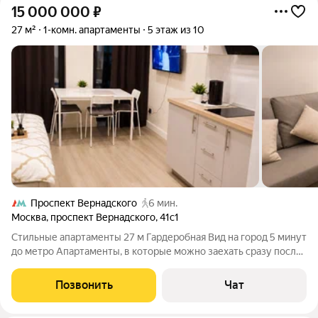
15 000 000
₽
27 м²
1-комн. апартаменты
5 этаж из 10
Проспект Вернадского
6 мин.
Москва
,
проспект Вернадского
,
41с1
Стильные апартаменты 27 м Гардеробная Вид на город 5 минут
до метро Апартаменты, в которые можно заехать сразу после
сделки или начать получать доход уже с первого дня
владения. Площадь 27 м Этаж 5 Вид на город До метро
Позвонить
Чат
«Проспект Вернадского» 5