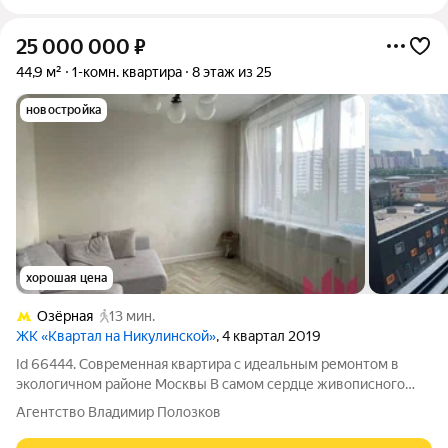
25 000 000
₽
44,9 м²
1-комн. квартира
8 этаж из 25
новостройка
хорошая цена
Озёрная
13 мин.
ЖК «Квартал на Никулинской»
, 4 квартал 2019
Id 66444. Современная квартира с идеальным ремонтом в
экологичном районе Москвы В самом сердце живописного
района Тропарево-Никулино, в доме 2021 года постройки,
Агентство Владимир Полозков
расположена квартира, которая с первого взгляда покоряет
своей продуманностью и