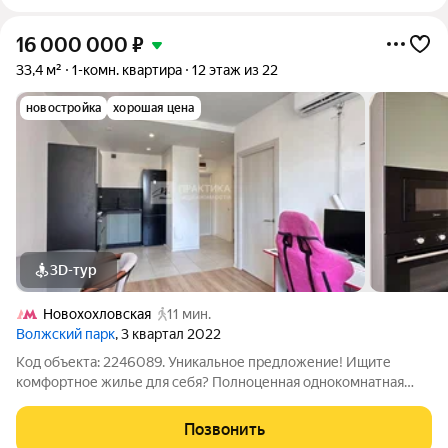
16 000 000
₽
33,4 м²
1-комн. квартира
12 этаж из 22
новостройка
хорошая цена
3D-тур
Новохохловская
11 мин.
Волжский парк
, 3 квартал 2022
Код объекта: 2246089. Уникальное предложение! Ищите
комфортное жилье для себя? Полноценная однокомнатная
квартира в ЖК "Волжский Парк" с прекрасным видом.
Центром притяжения станет кухня-гостиная, наполненная
Позвонить
воздухом и светом! Описание квартиры -