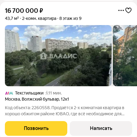
16 700 000
₽
43,7 м²
2-комн. квартира
8 этаж из 9
Текстильщики
11 мин.
Москва
,
Волжский бульвар
,
12к1
Код объекта: 2260558. Продаётся 2-х комнатная квартира в
хорошо обжитом районе ЮВАО, где всё необходимое для
жизни находится в шаговой доступности: магазины, школы,
детские сады, спортивный клуб с бассейном, поликлиника ТЦ в
Позвонить
Написать
шаговой доступности .