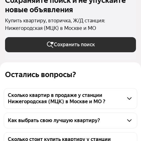
Сохраняйте поиск и не упускайте
новые объявления
Купить квартиру, вторичка, Ж/Д станция:
Нижегородская (МЦК) в Москве и МО
Сохранить поиск
Остались вопросы?
Сколько квартир в продаже у станции
Нижегородская (МЦК) в Москве и МО ?
На Яндекс Недвижимости в продаже у станции 
Нижегородская (МЦК) в Москве и МО 87 квартир, 
Как выбрать свою лучшую квартиру?
из них 7 объявлений от собственников, 80 
Чтобы купить квартиру на вторичном рынке у 
объявлений от агентств
станции Нижегородская (МЦК), воспользуйтесь 
Сколько стоит купить квартиру у станции