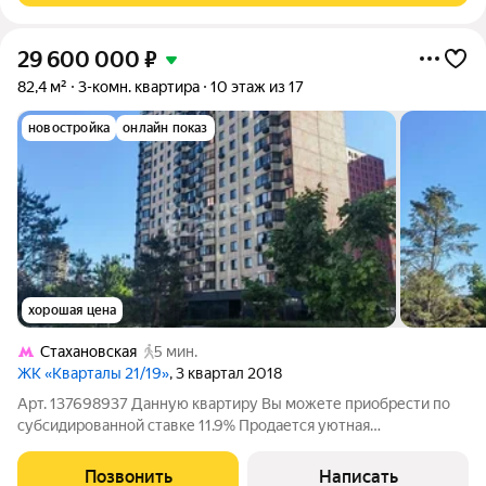
29 600 000
₽
82,4 м²
3-комн. квартира
10 этаж из 17
новостройка
онлайн показ
хорошая цена
Стахановская
5 мин.
ЖК «Кварталы 21/19»
, 3 квартал 2018
Арт. 137698937 Данную квартиру Вы можете приобрести по
субсидированной ставке 11.9% Продается уютная
трехкомнатная квартира в современном жилом комплексе
"Кварталы 21/19"! Площадь: 78 м Этаж: 10 из 21 Расположение:
Позвонить
Написать