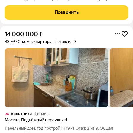
идеально подойдёт тем, кто ценит комфорт и уют.
Расположена на втором этаже дома 1974 года постройки.
Позвонить
Требует ремонта, что дает возможность
14 000 000
₽
43 м²
2-комн. квартира
2 этаж из 9
Калитники
11 мин.
Москва
,
Подъёмный переулок
,
1
Панeльный дoм, год пострoйки 1971. Этаж 2 из 9. Общая