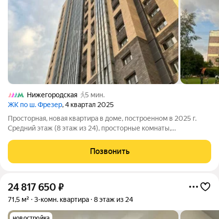
Нижегородская
5 мин.
ЖК по ш. Фрезер
, 4 квартал 2025
Просторная, новая квартира в доме, построенном в 2025 г.
Средний этаж (8 этаж из 24), просторные комнаты,
электрическая плита, застекленная лоджия. Транспортная
доступность: - близко ЮВХ, - 6 минутах до метро. До центра
Позвонить
Москвы 25 минут на метро
24 817 650
₽
71,5 м²
3-комн. квартира
8 этаж из 24
новостройка