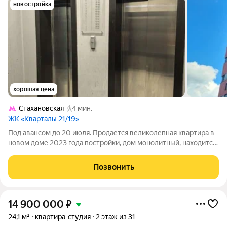
новостройка
хорошая цена
Стахановская
4 мин.
ЖК «Кварталы 21/19»
Под авансом до 20 июля. Продается великолепная квартира в
новом доме 2023 года постройки, дом монолитный, находится
в 5-ти минутах от метро Стахановская. Красивый современный
кластер с развитой инфраструктурой. Внутри выдержана
Позвонить
концепция домов без
14 900 000
₽
24,1 м²
квартира-студия
2 этаж из 31