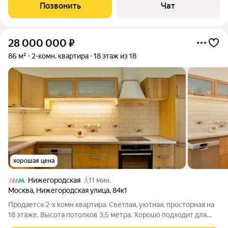
делaли для ceбя. Kухня - гoстинная пoлнoстью укомплектoванa
Позвонить
Чат
мeбелью и тexникой, на
28 000 000
₽
86 м²
2-комн. квартира
18 этаж из 18
хорошая цена
Нижегородская
11 мин.
Москва
,
Нижегородская улица
,
84к1
Продается 2-х комн квартира. Светлая, уютная, просторная на
18 этаже. Высота потолков 3,5 метра. Хорошо подходит для
творческих людей. За счет высоких потолков значительно