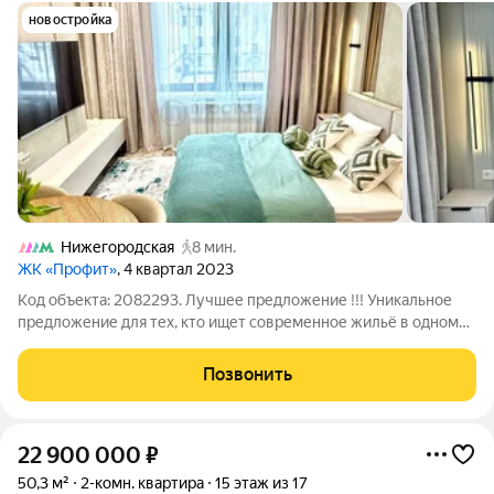
новостройка
Нижегородская
8 мин.
ЖК «Профит»
, 4 квартал 2023
Код объекта: 2082293. Лучшее предложение !!! Уникальное
предложение для тех, кто ищет современное жильё в одном
из самых перспективных районов Москвы! Продаётся стильная
студия площадью 24,1 кв. м . на Газгольдерной улице, 10.
Позвонить
Студия расположена на 2
22 900 000
₽
50,3 м²
2-комн. квартира
15 этаж из 17