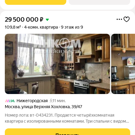
Рязанский район, юго-восточный
29 500 000
₽
109,8 м²
4-комн. квартира
9 этаж из 9
Нижегородская
11 мин.
Москва
,
улица Верхняя Хохловка
,
39/47
Номер лота: вт-0434231. Продается четырёхкомнатная
квартира с изолированными комнатами. Три спальни с видом
во двор на запад и кухня с гостиной на восток. Высота
потолков - 3 метра. В одной спальне имеется балкон. Кухня