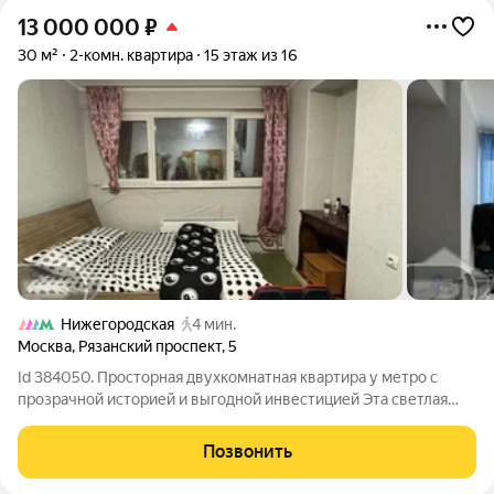
13 000 000
₽
30 м²
2-комн. квартира
15 этаж из 16
Нижегородская
4 мин.
Москва
,
Рязанский проспект
,
5
Id 384050. Просторная двухкомнатная квартира у метро с
прозрачной историей и выгодной инвестицией Эта светлая
двухкомнатная квартира на Рязанском проспекте идеальный
вариант для тех, кто ценит удобство, транспортную
Позвонить
доступность и стабильность