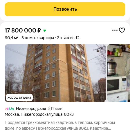
метро и МЦД Новохохловская - в 10 минутах ходьбы, рядом
вся инфраструктура: детские сады ,школы , магазины ,
Позвонить
поликлиники. Квартира с
17 800 000
₽
60,4 м²
3-комн. квартира
2 этаж из 12
хорошая цена
Нижегородская
11 мин.
Москва
,
Нижегородская улица
,
80к3
Продаётся трёхкомнатная квартира, в тёплом, кирпичном
доме, по адресу Нижегородская улица 80к3. Квартира