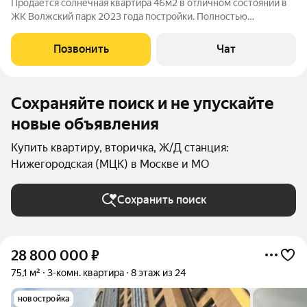
Продается солнечная квартира 46м2 в отличном состоянии в
ЖК Волжский парк 2023 года постройки. Полностью
укомплектована мебелью и техникой, которая остается
новому собственнику. В квартире тихо, нет шума от дорог и
Позвонить
Чат
соседей, чистый подъезд.
Сохраняйте поиск и не упускайте
новые объявления
Купить квартиру, вторичка, Ж/Д станция:
Нижегородская (МЦК) в Москве и МО
Сохранить поиск
28 800 000
₽
75,1 м²
3-комн. квартира
8 этаж из 24
новостройка