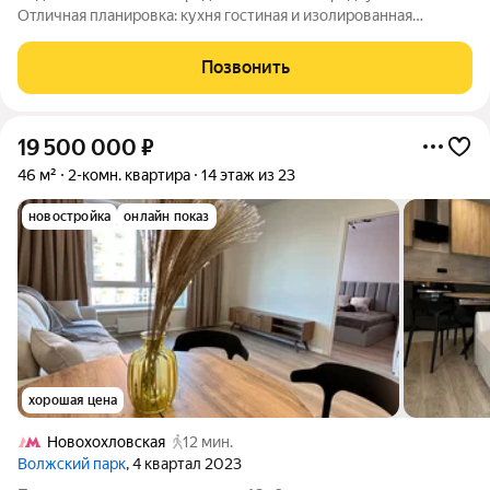
Отличная планировка: кухня гостиная и изолированная
спальня. Высокие потолки и панорамное остекление. ЖК
"Среда" - современный жилой комплекс Бизнес-класса для
Позвонить
комфортной городской жизни. В доме и
19 500 000
₽
46 м²
2-комн. квартира
14 этаж из 23
новостройка
онлайн показ
хорошая цена
Новохохловская
12 мин.
Волжский парк
, 4 квартал 2023