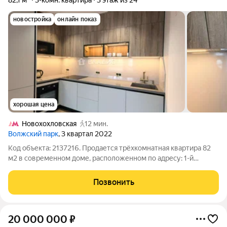
82,1 м²
3-комн. квартира
3 этаж из 24
новостройка
онлайн показ
хорошая цена
Новохохловская
12 мин.
Волжский парк
, 3 квартал 2022
Код объекта: 2137216. Продается трёхкомнатная квартира 82
м2 в современном доме, расположенном по адресу: 1-й
Грайвороновский проезд, 7Ак1, ЖК Волжский парк. Квартира с
современным ремонтом и меблировкой (кухня, гостиная,
Позвонить
гардеробная, прихожая) - от
20 000 000
₽