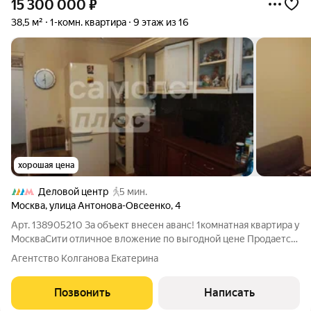
15 300 000
₽
38,5 м²
1-комн. квартира
9 этаж из 16
хорошая цена
Деловой центр
5 мин.
Москва
,
улица Антонова-Овсеенко
,
4
Арт. 138905210 За объект внесен аванс! 1комнатная квартира у
МоскваСити отличное вложение по выгодной цене Продается
светлая 1комнатная квартира площадью 38.5 м по адресу г.
Агентство Колганова Екатерина
Москва, ул. АнтоноваОвсеенко. Привлекательное
предложение для тех, кто
Позвонить
Написать