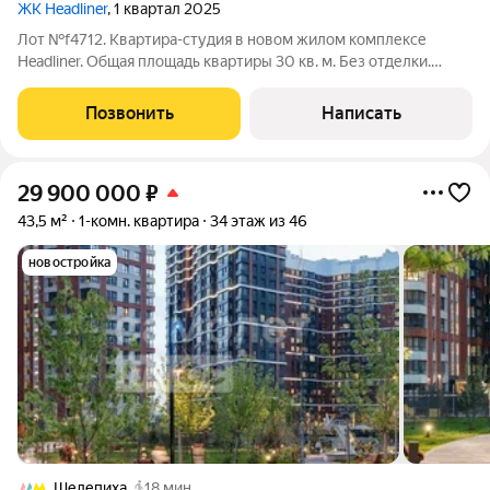
ЖК Headliner
, 1 квартал 2025
Лот №f4712. Квартира-студия в новом жилом комплексе
Headliner. Общая площадь квартиры 30 кв. м. Без отделки.
Высота потолков 3 м. Планируется кухня-гостиная, спальня, с/
у. Квартира расположена в 6 корпусе (3 очередь
Позвонить
Написать
строительства). Участник
29 900 000
₽
43,5 м²
1-комн. квартира
34 этаж из 46
новостройка
Шелепиха
18 мин.