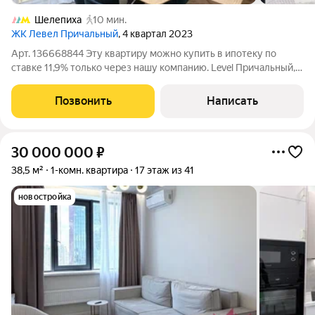
Шелепиха
10 мин.
ЖК Левел Причальный
, 4 квартал 2023
Арт. 136668844 Эту квартиру можно купить в ипотеку по
ставке 11,9% только через нашу компанию. Level Причальный,
28 этаж, панорамный вид на Москву, много света и ощущение
пространства, которое редко встречается в городских
Позвонить
Написать
квартирах. Квартира в
30 000 000
₽
38,5 м²
1-комн. квартира
17 этаж из 41
новостройка