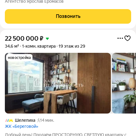
Агентство Ярослав Еромасов
ОБЪЕКТ Просторная студия с современным дизайнерским
ремонтом, расположенная на 61 этаже нового корпуса 2020
Позвонить
22 500 000
₽
34,6 м²
1-комн. квартира
19 этаж из 29
новостройка
Шелепиха
14 мин.
ЖК «Береговой»
Добрый день! Продаём ПРОСТОРНУЮ, СВЕТЛУЮ квартиру с