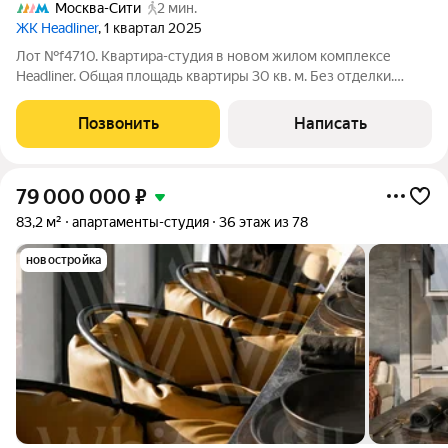
Москва-Сити
2 мин.
ЖК Headliner
, 1 квартал 2025
Лот №f4710. Квартира-студия в новом жилом комплексе
Headliner. Общая площадь квартиры 30 кв. м. Без отделки.
Высота потолков 3 м. Планируется кухня-гостиная, спальня, с/
у. Квартира расположена в 6 корпусе (3 очередь
Позвонить
Написать
строительства). Участник
79 000 000
₽
83,2 м²
апартаменты-студия
36 этаж из 78
новостройка