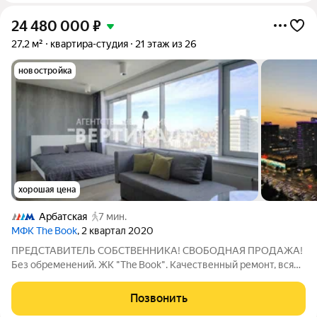
24 480 000
₽
27,2 м²
квартира-студия
21 этаж из 26
новостройка
хорошая цена
Арбатская
7 мин.
МФК The Book
, 2 квартал 2020
ПРЕДСТАВИТЕЛЬ СОБСТВЕННИКА! СВОБОДНАЯ ПРОДАЖА!
Без обременений. ЖК "The Book". Качественный ремонт, вся
необходимая мебель и техника для комфортного проживания
(посудомоечная машина, холодильник, плита с духовкой,
Позвонить
вытяжка, стиральная машина с