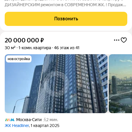
ДИЗАЙНЕРСКИМ ремонтом в СОВРЕМЕННОМ ЖК. ! Продажа
БЕЗ КОМИССИИ ! Безопасно и с удовольствием юридически
сопроводим Вашу сделку, деятельность нашего агентства
Позвонить
застрахована. ПРО ДОКУМЕНТЫ: ОДИН
20 000 000
₽
30 м²
1-комн. квартира
46 этаж из 41
новостройка
Москва-Сити
2 мин.
ЖК Headliner
, 1 квартал 2025