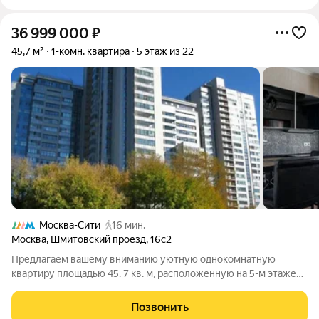
36 999 000
₽
45,7 м²
1-комн. квартира
5 этаж из 22
Москва-Сити
16 мин.
Москва
,
Шмитовский проезд
,
16с2
Предлагаем вашему вниманию уютную однокомнатную
квартиру площадью 45. 7 кв. м, расположенную на 5-м этаже
22-этажного монолитного дома. Высокие потолки в 3 метра
создают ощущение простора и света. Внутри квартиры
Позвонить
выполнен качественный ремонт, что