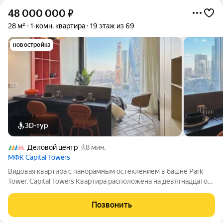
48 000 000
₽
28 м²
1-комн. квартира
19 этаж из 69
новостройка
3D-тур
Деловой центр
8 мин.
МФК Capital Towers
Видовая квартира с панорамным остеклением в башне Park
Tower, Capital Towers Квартира расположена на девятнадцатом
этаже башни Park Tower на Краснопресненской набережной.
Панорамные окна открывают виды на Москву-реку и Москва-
Позвонить
Сити, наполняя