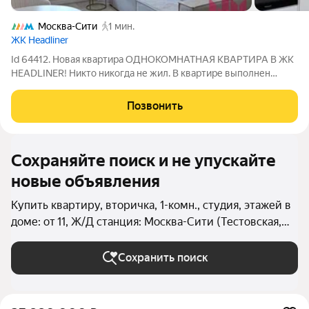
Москва-Сити
1 мин.
ЖК Headliner
Id 64412. Новая квартира ОДНОКОМНАТНАЯ КВАРТИРА В ЖК
HEADLINER! Никто никогда не жил. В квартире выполнен
ремонт. При выходе из подъезда, можно быстро пройтись до
Москва-сити, по крытому пешеходному переходу. Высокая
Позвонить
транспортная доступность.
Сохраняйте поиск и не упускайте
новые объявления
Купить квартиру, вторичка, 1-комн., студия, этажей в
доме: от 11, Ж/Д станция: Москва-Сити (Тестовская,
МЦД-1) в Москве и МО
Сохранить поиск