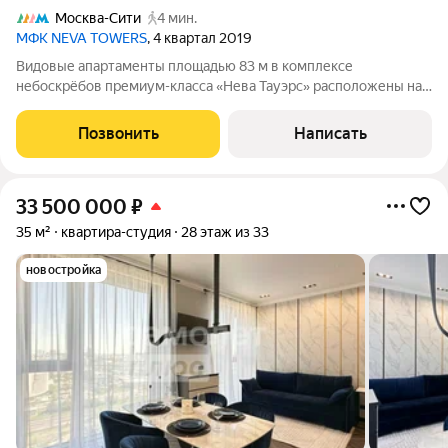
Москва-Сити
4 мин.
МФК NEVA TOWERS
, 4 квартал 2019
Видовые апартаменты площадью 83 м в комплексе
небоскрёбов премиум-класса «Нева Тауэрс» расположены на
36 этаже в башне 2. В планировке: кухня-гостиная, одна
спальня, холл-прихожая с гардеробом. Панорамные окна в пол
Позвонить
Написать
выходят на север и запад - с
33 500 000
₽
35 м²
квартира-студия
28 этаж из 33
новостройка