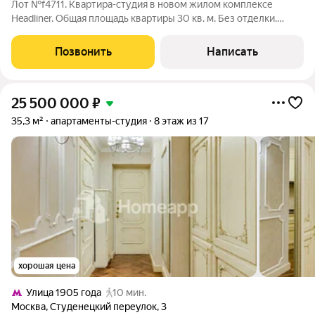
Лот №f4711. Квартира-студия в новом жилом комплексе
Headliner. Общая площадь квартиры 30 кв. м. Без отделки.
Высота потолков 3 м. Планируется кухня-гостиная, спальня, с/
у. Квартира расположена в 6 корпусе (3 очередь
Позвонить
Написать
строительства). Участник
25 500 000
₽
35,3 м²
апартаменты-студия
8 этаж из 17
хорошая цена
Улица 1905 года
10 мин.
Москва
,
Студенецкий переулок
,
3