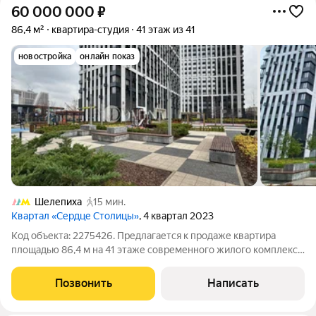
60 000 000
₽
86,4 м²
квартира-студия
41 этаж из 41
новостройка
онлайн показ
Шелепиха
15 мин.
Квартал «Сердце Столицы»
, 4 квартал 2023
Код объекта: 2275426. Предлагается к продаже квартира
площадью 86,4 м на 41 этаже современного жилого комплекса
бизнес-класса «Сердце Столицы». Квартира без отделки, что
позволяет реализовать индивидуальный дизайн-проект и
Позвонить
Написать
создать интерьер полностью