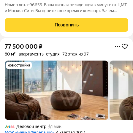
Номер лота: 96655. Ваша личная резиденция в минуте от ЦМТ
и Москва-Сити. Вы цените свое время и комфорт. Зачем
тратить часы на пробки, если ваша идеальная резиденция для
рабочих будней может находиться в пешей доступности от
Позвонить
офиса? Интерьер как
77 500 000
₽
80 м²
апартаменты-студия
72 этаж из 97
новостройка
Деловой центр
1 мин.
МФК «Башня Федерация»
, 4 квартал 2017