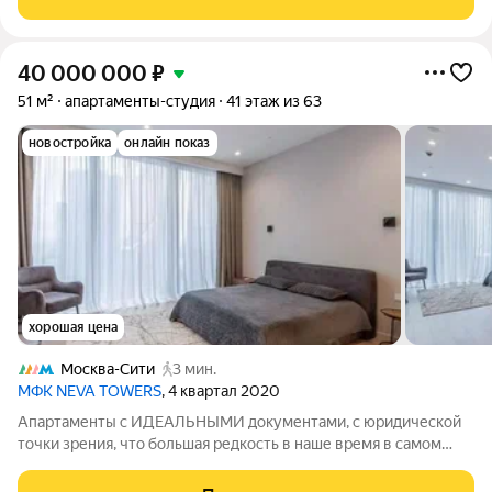
выполнен качественный ремонт, что
40 000 000
₽
51 м²
апартаменты-студия
41 этаж из 63
новостройка
онлайн показ
хорошая цена
Москва-Сити
3 мин.
МФК NEVA TOWERS
, 4 квартал 2020
Апартаменты с ИДЕАЛЬНЫМИ документами, с юридической
точки зрения, что большая редкость в наше время в самом
сердце Москвы, в престижном районе Москва-Сити.
Просторная площадь в 51 кв. на высоком этаже позволяет