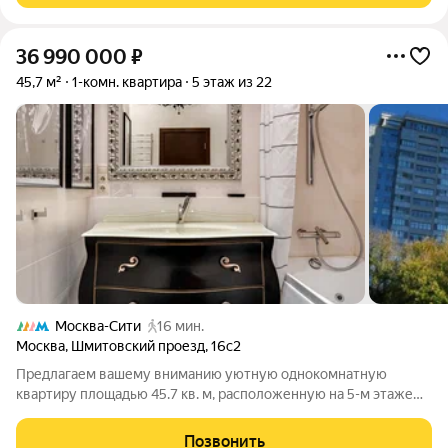
36 990 000
₽
45,7 м²
1-комн. квартира
5 этаж из 22
Москва-Сити
16 мин.
Москва
,
Шмитовский проезд
,
16с2
Предлагаем вашему вниманию уютную однокомнатную
квартиру площадью 45.7 кв. м, расположенную на 5-м этаже
22-этажного монолитного дома. Высокие потолки в 3 метра
создают ощущение простора и света. Внутри квартиры
Позвонить