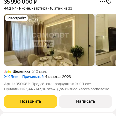
35 990 000
₽
44,2 м²
1-комн. квартира
16 этаж из 33
новостройка
Шелепиха
10 мин.
ЖК Левел Причальный
, 4 квартал 2023
Арт. 140506821 Продаётся евродвушка в ЖК "Level
Причальный", 44,2 м2, 16 этаж. Дом бизнес-класса расположен
в одном из престижных районов Северо-запада Москвы -
Хорошево-Мневники - у Шелепихинской набережной, рядом с
Позвонить
Написать
деловым центром "Москва-Сити" и