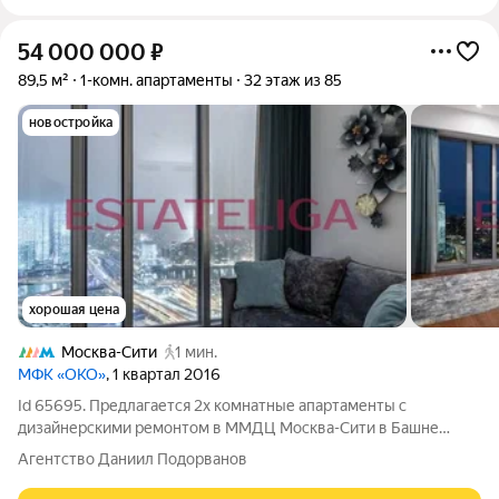
54 000 000
₽
89,5 м²
1-комн. апартаменты
32 этаж из 85
новостройка
хорошая цена
Москва-Сити
1 мин.
МФК «ОКО»
, 1 квартал 2016
Id 65695. Предлагается 2х комнатные апартаменты с
дизайнерскими ремонтом в ММДЦ Москва-Сити в Башне
«Око». Уникальное предложение для тех, кто ценит комфорт и
Агентство Даниил Подорванов
современный стиль жизни. Просторныe апартаменты общей
площадью 89,5 кв. м. в престижном