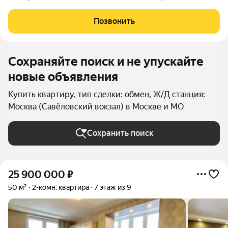
(застекленная), большой коридор, с/у раздельный, квартира
без перепланировки и долгов. Ремонт выполнен из хороших
Позвонить
импортных материалов.
Сохраняйте поиск и не упускайте
новые объявления
Купить квартиру, тип сделки: обмен, Ж/Д станция:
Москва (Савёловский вокзал) в Москве и МО
Сохранить поиск
25 900 000
₽
50 м²
2-комн. квартира
7 этаж из 9