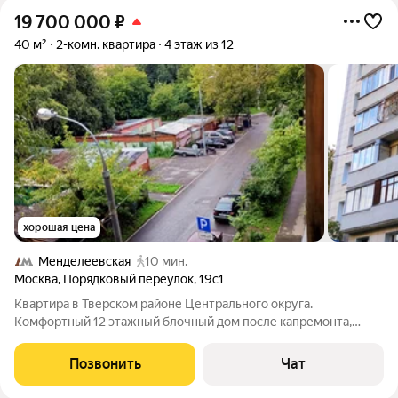
19 700 000
₽
40 м²
2-комн. квартира
4 этаж из 12
хорошая цена
Менделеевская
10 мин.
Москва
,
Порядковый переулок
,
19с1
Квартира в Тверском районе Центрального округа.
Комфортный 12 этажный блочный дом после капремонта,
чистый подъезд с цветами, тамбур с местами хранения на 3
квартиры. Дом расположен в тихом зеленом переулке, окна
Позвонить
Чат
выходят на две стороны, спальня