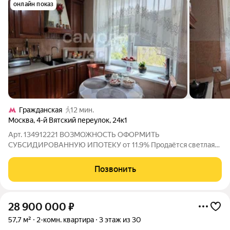
онлайн показ
Гражданская
12 мин.
Москва
,
4-й Вятский переулок
,
24к1
Арт. 134912221 ВОЗМОЖНОСТЬ ОФОРМИТЬ
СУБСИДИРОВАННУЮ ИПОТЕКУ от 11.9% Продаётся светлая
двухтомная квартира. Это отличный вариант для тех, кто хочет
создать пространство под себя, без чужих дизайнерских
Позвонить
решений! Ключевые характеристики:Комнат: 2
28 900 000
₽
57,7 м²
2-комн. квартира
3 этаж из 30