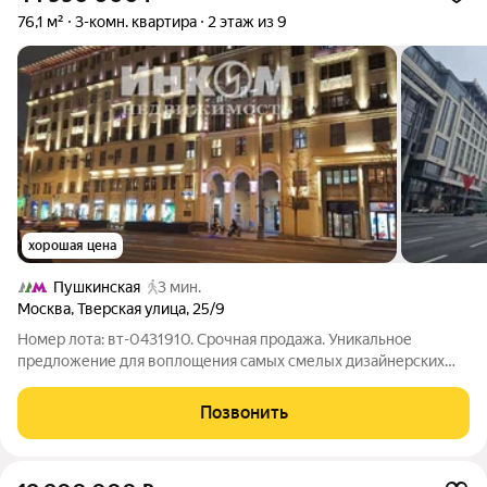
76,1 м²
3-комн. квартира
2 этаж из 9
хорошая цена
Пушкинская
3 мин.
Москва
,
Тверская улица
,
25/9
Номер лота: вт-0431910. Срочная продажа. Уникальное
предложение для воплощения самых смелых дизайнерских
проектов! Квартира - в фасадной "Сталинке" со всеми
преимуществами этих домов: высокие потолки-3,8 м, в
Позвонить
подъезде - просторный холл,