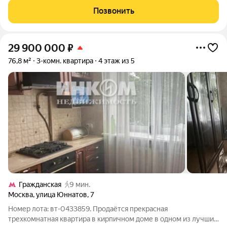
Менделеевская и Белорусская 15 мин/пеш. В шаговой
Позвонить
доступности дет/сады,
29 900 000
₽
76,8 м²
3-комн. квартира
4 этаж из 5
Гражданская
9 мин.
Москва
,
улица Юннатов
,
7
Номер лота: вт-0433859. Продаётся прекрасная
трехкомнатная квартира в кирпичном доме в одном из лучших