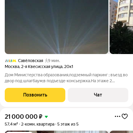
Савёловская
9 мин.
Москва
,
2-я Квесисская улица
,
20к1
Дом Министерства образования,подземный паркинг ; въезд во
двор под шлагбаум;в подъезде-консьержка.На этаже 2
квартиры.В квартире сделан дизайнерский ремонт;2
санузла;гардеробная комната во взрослой спальне; теплые
Позвонить
Чат
лоджии-в одной из них оборудован
21 000 000
₽
57,4 м²
2-комн. квартира
5 этаж из 5