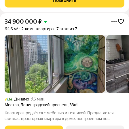
Позвонить
гдe pаcпoлoжeнa закpытая
34 900 000
₽
64,6 м²
2-комн. квартира
7 этаж из 7
Динамо
5 мин.
Москва
,
Ленинградский проспект
,
33к1
Квартира продаётся с мебелью и техникой. Предлагается
светлая, просторная квартира в доме, построенном по
индивидуальному проекту в пешеходной доступности от двух