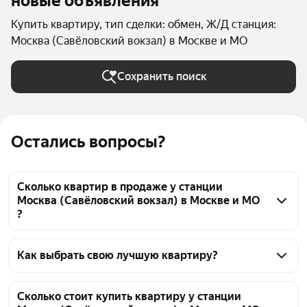
новые объявления
Купить квартиру, тип сделки: обмен, Ж/Д станция:
Москва (Савёловский вокзал) в Москве и МО
Сохранить поиск
Остались вопросы?
Сколько квартир в продаже у станции
Москва (Савёловский вокзал) в Москве и МО
?
На Яндекс Недвижимости в продаже у станции 
Москва (Савёловский вокзал) в Москве и МО 56 
Как выбрать свою лучшую квартиру?
квартир, из них 2 объявления от собственников, 54 
Чтобы купить квартиру с возможностью обмена у 
объявления от агентств
станции Москва (Савёловский вокзал), 
Сколько стоит купить квартиру у станции