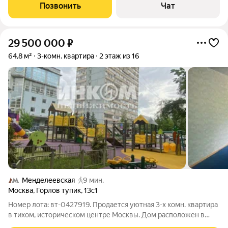
метро Динамо и Петровский парк. Площадь без балкона - 64,6
Позвонить
Чат
м. Был сделан капитальный
29 500 000
₽
64,8 м²
3-комн. квартира
2 этаж из 16
Менделеевская
9 мин.
Москва
,
Горлов тупик
,
13с1
Номер лота: вт-0427919. Продается уютная 3-х комн. квартира
в тихом, историческом центре Москвы. Дом расположен в
тихом месте, вдали от дорог, парковка за шлагбаумом. До м.