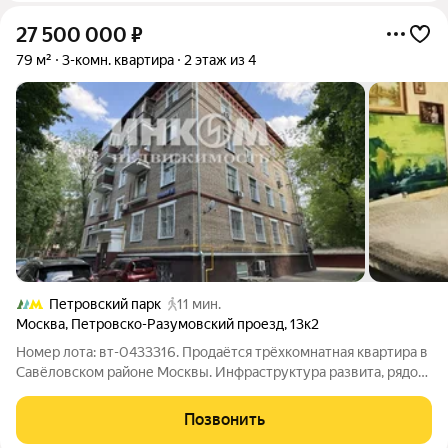
27 500 000
₽
79 м²
3-комн. квартира
2 этаж из 4
Петровский парк
11 мин.
Москва
,
Петровско-Разумовский проезд
,
13к2
Номер лота: вт-0433316. Продаётся трёхкомнатная квартира в
Савёловском районе Москвы. Инфраструктура развита, рядом
находятся "Парк Динамо" и "Петровский парк". В пешей
доступности от дома расположены продуктовые магазины,
Позвонить
рестораны и кофейни, а