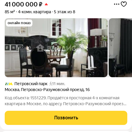
41 000 000
₽
85 м²
4-комн. квартира
5 этаж из 8
онлайн показ
Петровский парк
11 мин.
Москва
,
Петровско-Разумовский проезд
,
16
Код объекта: 1551229. Продаётся просторная 4-х комнатная
квартира в Москве, по адресу Петровско-Разумовский проезд,
16. м. Динамо. Кирпичный дом 1934 года постройки с
железобетонными перекрытиями и центральным отоплением.
Позвонить
В квартире высокие потолки