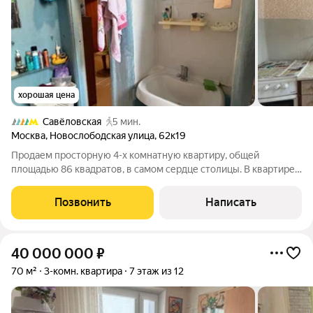
хорошая цена
Савёловская
5 мин.
Москва
,
Новослободская улица
,
62к19
Продаем просторную 4-х комнатную квартиру, общей
площадью 86 квадратов, в самом сердце столицы. В квартире
все комнаты изолированные - 19.6, 13.6, 18.4, 11.8 квадратных
метров, раздельный санузел, кухня - 7 метров. Квартира
Позвонить
Написать
чистая, теплая, сухая,
40 000 000
₽
70 м²
3-комн. квартира
7 этаж из 12