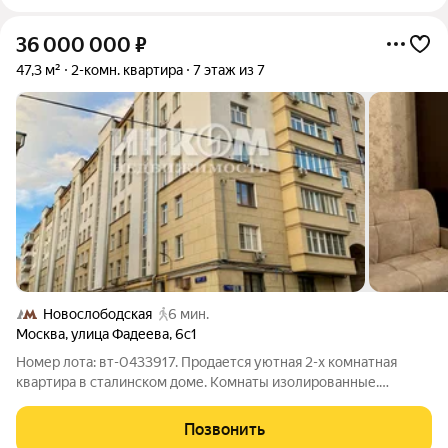
36 000 000
₽
47,3 м²
2-комн. квартира
7 этаж из 7
Новослободская
6 мин.
Москва
,
улица Фадеева
,
6с1
Номер лота: вт-0433917. Продается уютная 2-х комнатная
квартира в сталинском доме. Комнаты изолированные.
Квартира с ремонтом, в очень хорошем состоянии.
Просторный холл-коридор. Высота потолков 3.2 метра.
Позвонить
Высокий видовой этаж - прекрасный вид из