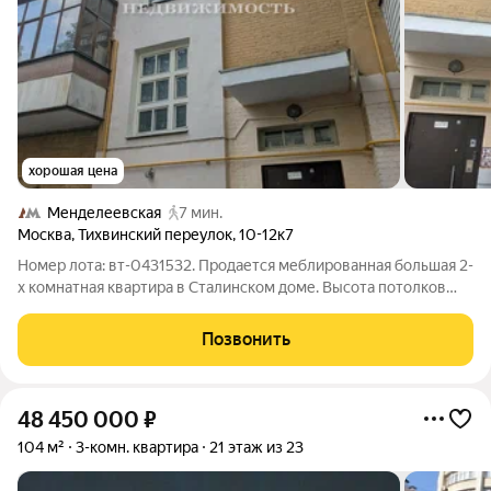
хорошая цена
Менделеевская
7 мин.
Москва
,
Тихвинский переулок
,
10-12к7
Номер лота: вт-0431532. Продается меблированная большая 2-
х комнатная квартира в Сталинском доме. Высота потолков
3.20 м с дизайнерским ремонтом. Дом расположен в шаговой
доступности от метро, в двух остановках от центра Москвы.
Позвонить
Один взрослый
48 450 000
₽
104 м²
3-комн. квартира
21 этаж из 23