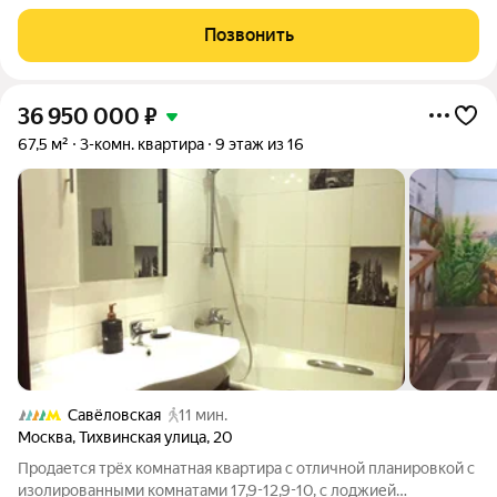
районов Москвы. Площадь без учёта балкона 76.8, а с
балконом - 77.3 кв. м., просторные, изолированные комнаты
Позвонить
20,5, 15,7, 14,8 кв. м, кухня 8.2 кв.
36 950 000
₽
67,5 м²
3-комн. квартира
9 этаж из 16
Савёловская
11 мин.
Москва
,
Тихвинская улица
,
20
Продается трёх комнатная квартира с отличной планировкой с
изолированными комнатами 17,9-12,9-10, с лоджией