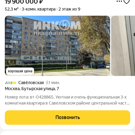
19 900 000
₽
52,3 м²
3-комн. квартира
2 этаж из 9
хорошая цена
Савёловская
1 мин.
Москва
,
Бутырская улица
,
7
Номер лота: вт-0428865. Уютная и очень функциональная 3-х
комнатная квартира в Савеловском районе центральной части
Москвы. В квартире выполнен современный дизайнерский
ремонт. Удачная планировка квартиры. Изолированные 3-ри
Позвонить
комнаты: 16,8м2, 10,7м2 и