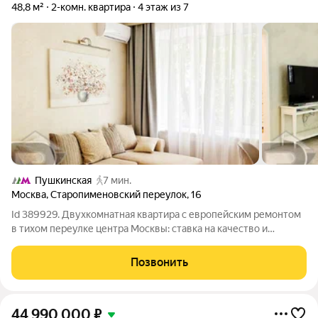
48,8 м²
2-комн. квартира
4 этаж из 7
Пушкинская
7 мин.
Москва
,
Старопименовский переулок
,
16
Id 389929. Двухкомнатная квартира с европейским ремонтом
в тихом переулке центра Москвы: ставка на качество и
локацию. В самом сердце, в одном из самых атмосферных и
престижных переулков Старопименовском, представлена к
Позвонить
продаже квартира, которая
44 990 000
₽