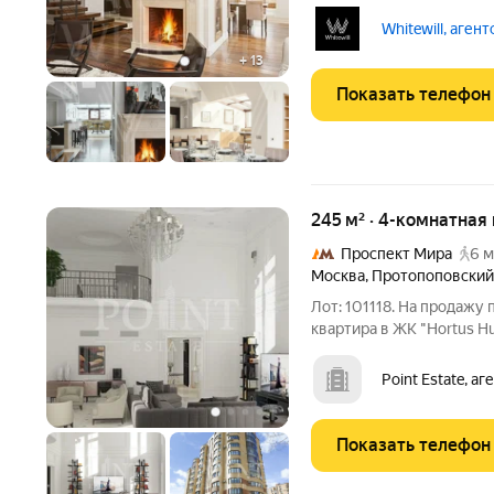
класса «Дом Удачи» на 6
второй свет в гостиной, 
Whitewill, аген
отделка
+
13
Показать телефон
245 м² · 4-комнатная
Проспект Мира
6 м
Москва
,
Протопоповский
Лот: 101118. На продажу
квартира в ЖК "Hortus H
дизайн-проект в соврем
Андрея Волкова с испол
Point Estate, а
материалов.
Показать телефон