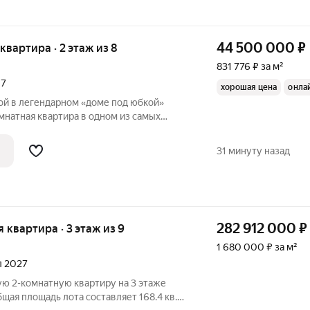
44 500 000
₽
 квартира · 2 этаж из 8
831 776 ₽ за м²
17
хорошая цена
онла
ской в легендарном «доме под юбкой»
мнатная квартира в одном из самых
ы на Тверской улице, дом
я тех, кто хочет жить не просто в центре,
31 минуту назад
282 912 000
₽
я квартира · 3 этаж из 9
1 680 000 ₽ за м²
ал 2027
ю 2-комнатную квартиру на 3 этаже
ая площадь лота составляет 168.4 кв.м.