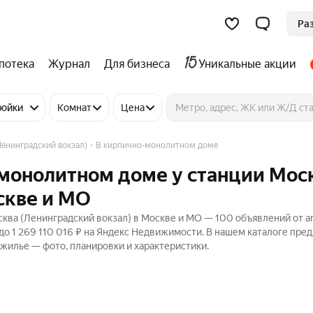
Ра
потека
Журнал
Для бизнеса
Уникальные акции
ройки
Комнат
Цена
Ленинградский вокзал)
В кирпично-монолитном доме
-монолитном доме у станции Мос
скве и МО
ква (Ленинградский вокзал) в Москве и МО — 100 объявлений от а
до 1 269 110 016 ₽ на Яндекс Недвижимости. В нашем каталоге пр
 жилье — фото, планировки и характеристики.