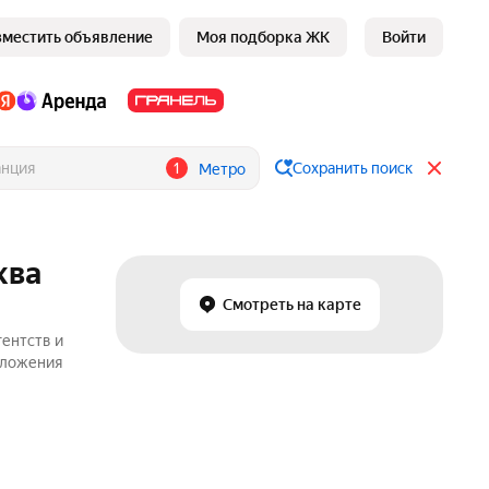
зместить объявление
Моя подборка ЖК
Войти
1
Сохранить поиск
Метро
ква
Смотреть на карте
гентств и
едложения