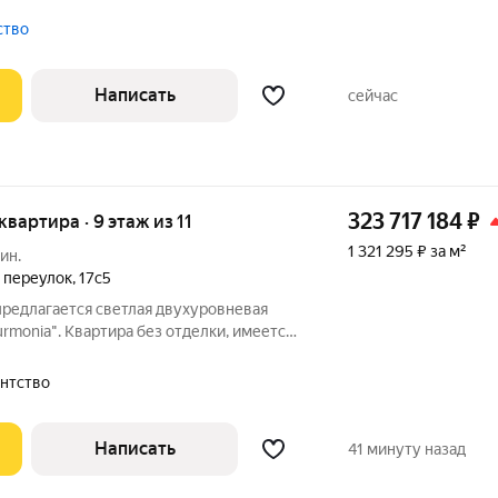
-м этаже. Атмосфера загородного дома:
камин, терраса. Выполнена авторская
тство
Написать
сейчас
323 717 184
₽
 квартира · 9 этаж из 11
1 321 295 ₽ за м²
ин.
 переулок
,
17с5
 предлагается светлая двухуровневая
urmonia". Квартира без отделки, имеется
енном стиле от архитектурного бюро
ьзованием качественных натуральных
гентство
Написать
41 минуту назад