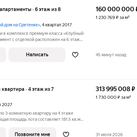
160 000 000
 апартаменты · 6 этаж из 8
1 230 769 ₽ за м²
ый дом на Сретенке»
, 4 квартал 2017
ми в комплексе премиум-класса «Клубный
амент с отделкой расположен на 6 этаже.
ра и панорамные окна «в пол» наполняют
обеспечивают высокий уровень
Написать
45 минут назад
313 995 008
₽
я квартира · 4 этаж из 7
1 730 000 ₽ за м²
ал 2027
ю 3-комнатную квартиру на 4 этаже
я площадь лота составляет 181.5 кв.м.
ьню с собственной ванной, большую
ой санузел. В квартире выполнена
Позвоните мне
31 июля 2026