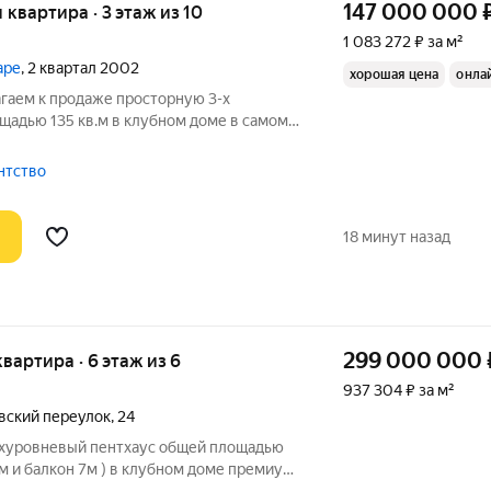
147 000 000
я квартира · 3 этаж из 10
1 083 272 ₽ за м²
аре
, 2 квартал 2002
хорошая цена
онла
агаем к продаже просторную 3-х
щадью 135 кв.м в клубном доме в самом
о знаменитым Пушкинским сквером.
 под ключ с использованием
ентство
енных
18 минут назад
299 000 000
 квартира · 6 этаж из 6
937 304 ₽ за м²
вский переулок
,
24
вухуровневый пентхаус общей площадью
4м и балкон 7м ) в клубном доме премиум-