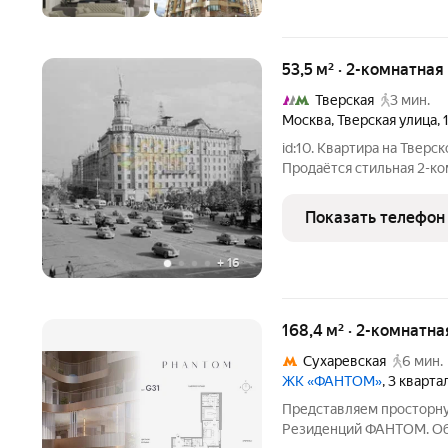
53,5 м² · 2-комнатная
Тверская
3 мин.
Москва
,
Тверская улица
,
id:10. Квартира на Твер
Продаётся стильная 2-ко
узнаваемых исторических домов Москв
17. Это редкий формат дл
Показать телефон
а в
+
16
168,4 м² · 2-комнатна
Сухаревская
6 мин.
ЖК «ФАНТОМ»
, 3 кварт
Представляем просторну
Резиденций ФАНТОМ. Общ