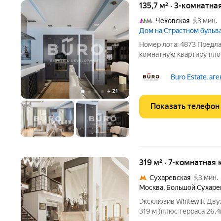
135,7 м² · 3-комнатна
Чеховская
3 мин.
Дом на Страстном бульв
Номер лота: 4873 Предл
комнатную квартиру пло
центре Москвы, рядом с
Выполнен свежий ремонт
Buro Estate, аг
современных и качеств
+
21
Показать телефон
319 м² · 7-комнатная
Сухаревская
3 мин.
Москва
,
Большой Сухаре
Эксклюзив Whitewill. Д
319 м (плюс терраса 26,