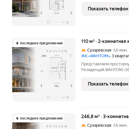
и включает мастер-спал
кухню-гостиную и гостев
Показать телефон
финишная отделка с
+
16
110 м² · 2-комнатная 
последнее предложение
Сухаревская
6 мин.
ЖК «ФАНТОМ»
, 3 кварт
Представляем просторну
Резиденций ФАНТОМ. Общ
включает мастер-спальн
гостиную и гостевой сан
Показать телефон
отделка с
+
16
246,8 м² · 3-комнатн
последнее предложение
Сухаревская
6 мин.