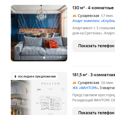
130 м² · 4-комнатные
Сухаревская
7 мин.
Апарт-комплекс «Клубн
Апартамент с 3 спальня
дом на Сретенке». Апарт
Потолки высотой 3,3 мет
пространство светом и 
Показать телефон
инсоляции.
+
4
181,5 м² · 3-комнатна
последнее предложение
Сухаревская
6 мин.
ЖК «ФАНТОМ»
, 3 кварт
Представляем просторну
Резиденций ФАНТОМ. Обща
и включает мастер-спал
кухню-гостиную и гостев
Показать телефон