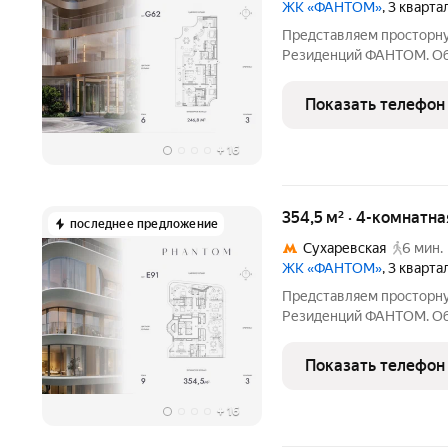
ЖК «ФАНТОМ»
, 3 кварт
Представляем просторну
Резиденций ФАНТОМ. Общ
и включает мастер-спал
кухню-гостиную и гостев
Показать телефон
финишная отделка с
+
16
354,5 м² · 4-комнатн
последнее предложение
Сухаревская
6 мин.
ЖК «ФАНТОМ»
, 3 кварт
Представляем просторну
Резиденций ФАНТОМ. Общ
и включает мастер-спал
кухню-гостиную и гостев
Показать телефон
финишная отделка с
+
16