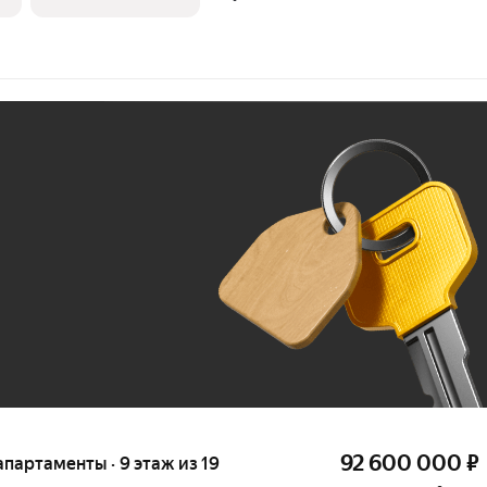
Ж
До 100 тыс. ₽
92 600 000
₽
 апартаменты · 9 этаж из 19