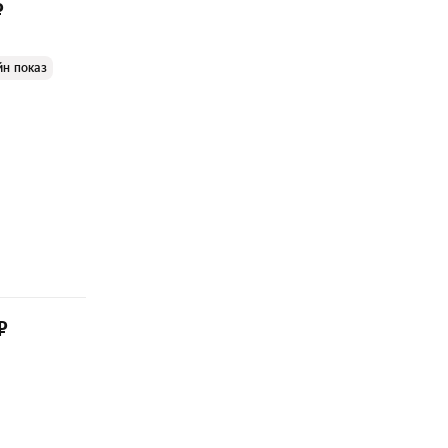
₽
йн показ
₽