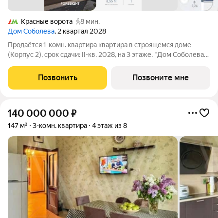
Красные ворота
8 мин.
Дом Соболева
, 2 квартал 2028
Продаётся 1-комн. квартира квартира в строящемся доме
(Корпус 2), срок сдачи: II-кв. 2028, на 3 этаже. "Дом Соболева"
- это камерный жилой комплекс класса deluxe, расположенный
на тихой и уютной улице Машкова в самом сердце Москвы.
Позвонить
Позвоните мне
Проект создавался
140 000 000
₽
147 м²
3-комн. квартира
4 этаж из 8