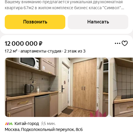
Вашему вниманию предлагается уникальная двухкомнатная
квартира 67м2 в жилом комплексе бизнес класса "Символ"
Функциональная планировка с высокими потолками включает
в себя: Кухню-гостиную с посудомоечной машиной и премиум
Позвонить
Написать
бытовой техникой;
12 000 000
₽
17,2 м²
апартаменты-студия
2 этаж из 3
Китай-город
5 мин.
Москва
,
Подколокольный переулок
,
8с6