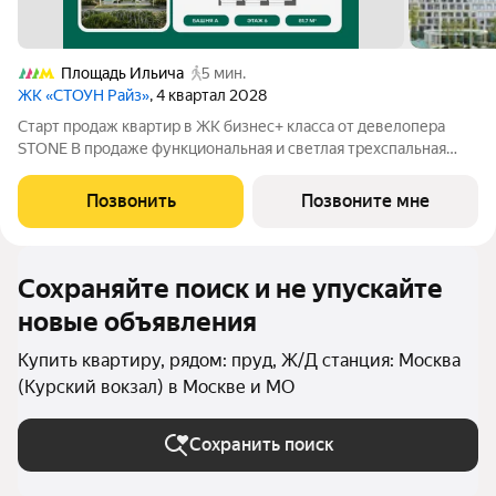
Площадь Ильича
5 мин.
ЖК «СТОУН Райз»
, 4 квартал 2028
Старт продаж квартир в ЖК бизнес+ класса от девелопера
STONE В продаже функциональная и светлая трехспальная
квартира с кухней-гостиной и тремя спальнями для
реализации любого дизайн-решения, идеально подходящая
Позвонить
Позвоните мне
молодым парам, которые только
Сохраняйте поиск и не упускайте
новые объявления
Купить квартиру, рядом: пруд, Ж/Д станция: Москва
(Курский вокзал) в Москве и МО
Сохранить поиск