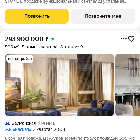
STONE В продаже функциональная и светлая двуспальная
квартира с кухней-гостиной и двумя спальнями для
реализации любого дизайн-решения, идеально подходящая
Позвонить
Позвоните мне
молодым парам, которые только планируют
293 900 000
₽
505 м²
5-комн. квартира
8 этаж из 9
новостройка
Бауманская
14 мин.
ЖК «Каскад»
, 2 квартал 2008
Срочная продажа. Двухуровневый пентхаус площадью 505 м с