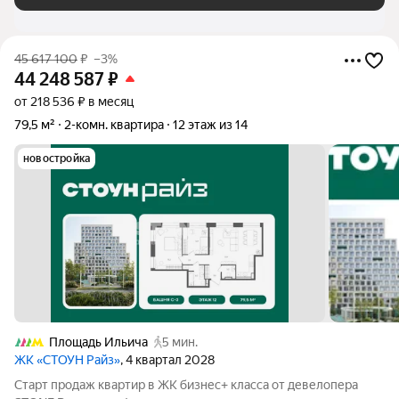
45 617 100
₽
–3%
44 248 587
₽
от 218 536 ₽ в месяц
79,5 м²
2-комн. квартира
12 этаж из 14
новостройка
Площадь Ильича
5 мин.
ЖК «СТОУН Райз»
, 4 квартал 2028
Старт продаж квартир в ЖК бизнес+ класса от девелопера