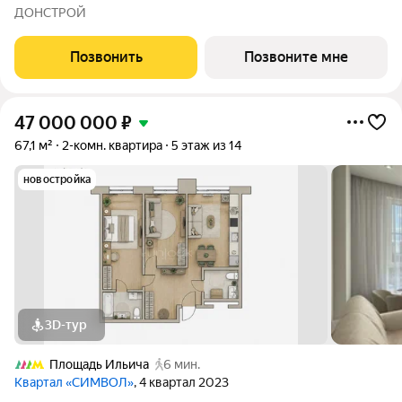
жилой квартал «Гордость», корпус 36 (секция 3). Срок сдачи: 2
ДОНСТРОЙ
квартал 2029 года. Позвоните сейчас и забронируйте
квартиру! Квартал
Позвонить
Позвоните мне
47 000 000
₽
67,1 м²
2-комн. квартира
5 этаж из 14
новостройка
3D-тур
Площадь Ильича
6 мин.
Квартал «СИМВОЛ»
, 4 квартал 2023