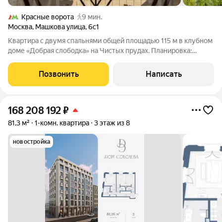
Красные ворота
9 мин.
Москва
,
Машкова улица
,
6с1
Квартира с двумя спальнями общей площадью 115 м в клубном
доме «Добрая слободка» на Чистых прудах. Планировка:
гостиная и кухонная зона с эркером, мастер спальня со своей
ванной комнатой и гардеробной, кабинет или дополнительная
Позвонить
Написать
спальня с эркером,
168 208 192
₽
81,3 м²
1-комн. квартира
3 этаж из 8
новостройка