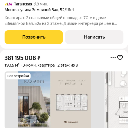
Таганская
8 мин.
Москва
,
улица Земляной Вал
,
52/16с1
Квартира с 2 спальнями общей площадью 70 м в доме
«Земляной Вал, 52» на 2 этаже. Дизайн интерьера решён в
современном европейском стиле с использованием
качественных материалов. Квартира полностью меблирована,
Позвонить
Написать
встроенная кухня укомплектована бытовой
381 195 008
₽
193,5 м²
3-комн. квартира
2 этаж из 9
новостройка