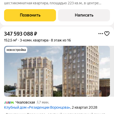
шестикомнатная квартира, площадью 223 кв.м., в центре
Москвы, расположенная на 3 этаже дома 1917 года постройки.
Функциональная планировка: гостиная, кухня-столовая,
Позвонить
Написать
просторная гостиная, четыре
347 593 088
₽
152,5 м²
3-комн. квартира
8 этаж из 16
новостройка
Чкаловская
7 мин.
Клубный дом «Резиденции Воронцова»
, 2 квартал 2028