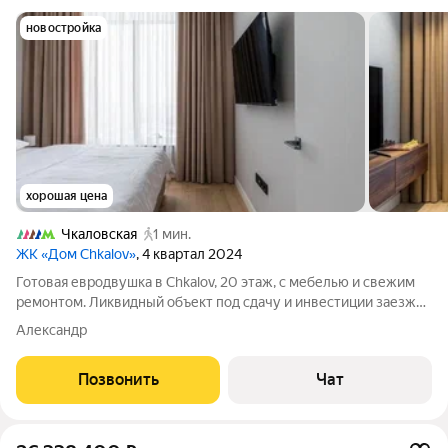
новостройка
хорошая цена
Чкаловская
1 мин.
ЖК «Дом Chkalov»
, 4 квартал 2024
Готовая евродвушка в Chkalov, 20 этаж, с мебелью и свежим
ремонтом. Ликвидный объект под сдачу и инвестиции заезжай
или сдавай хоть завтра. 29,9 млн, дешевле готовых в доме.
Александр
Метро 2 минуты. Поможем настроить поток арендаторов.
Предлагаю стильный и
Позвонить
Чат