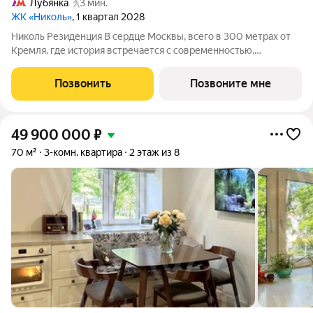
Лубянка
3 мин.
ЖК «Николь»
, 1 квартал 2028
Николь Резиденция В сердце Москвы, всего в 300 метрах от
Кремля, где история встречается с современностью,
появляется новый формат уединённой жизни. Николь
Резиденция часть делюкс-квартала Николь представляет
Позвонить
Позвоните мне
собой гармоничное единство исторических
49 900 000
₽
70 м²
3-комн. квартира
2 этаж из 8