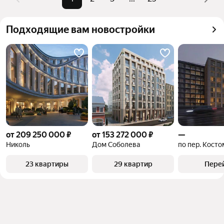
можете отсортировать результаты по стоимости 
квадратного метра или площади
Подходящие вам новостройки
от 209 250 000 ₽
от 153 272 000 ₽
—
Николь
Дом Соболева
по пер. Кост
23 квартиры
29 квартир
Пере