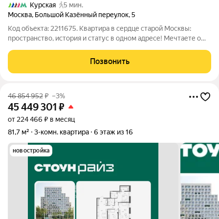
Курская
5 мин.
Москва
,
Большой Казённый переулок
,
5
Код объекта: 2211675. Квартира в сердце старой Москвы:
пространство, история и статус в одном адресе! Мечтаете о
доме, где каждая деталь рассказывает свою историю, а
атмосфера пропитана духом столицы? Предлагаем вам
Позвонить
уникальную возможность стать
46 854 952
₽
–3%
45 449 301
₽
от 224 466 ₽ в месяц
81,7 м²
3-комн. квартира
6 этаж из 16
новостройка