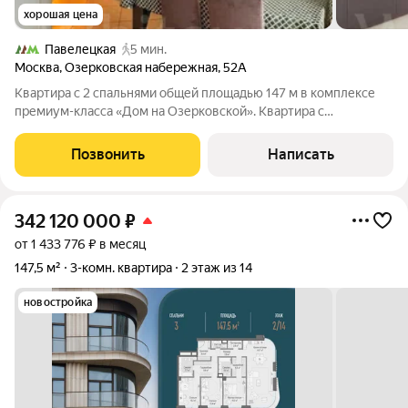
хорошая цена
Павелецкая
5 мин.
Москва
,
Озерковская набережная
,
52А
Квартира с 2 спальнями общей площадью 147 м в комплексе
премиум-класса «Дом на Озерковской». Квартира с
премиальной отделкой, расположена на 4 этаже. Произведены
работы по шумоизоляции, установлены системы вентиляции и
Позвонить
Написать
кондиционирования Daikin и
342 120 000
₽
от 1 433 776 ₽ в месяц
147,5 м²
3-комн. квартира
2 этаж из 14
новостройка