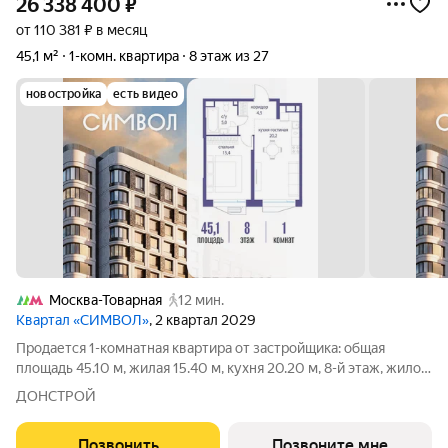
26 338 400
₽
от 110 381 ₽ в месяц
45,1 м²
1-комн. квартира
8 этаж из 27
новостройка
есть видео
Москва-Товарная
12 мин.
Квартал «СИМВОЛ»
, 2 квартал 2029
Продается 1-комнатная квартира от застройщика: общая
площадь 45.10 м, жилая 15.40 м, кухня 20.20 м, 8-й этаж, жилой
квартал «Гордость», корпус 36 (секция 4). Срок сдачи: 2
ДОНСТРОЙ
квартал 2029 года. Позвоните сейчас и забронируйте
квартиру! Квартал
Позвонить
Позвоните мне