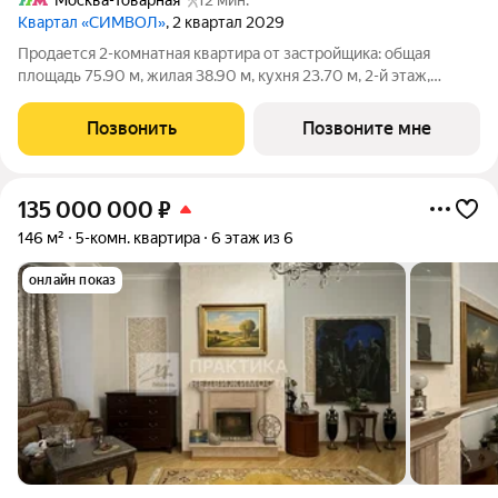
Москва-Товарная
12 мин.
Квартал «СИМВОЛ»
, 2 квартал 2029
Продается 2-комнатная квартира от застройщика: общая
площадь 75.90 м, жилая 38.90 м, кухня 23.70 м, 2-й этаж,
жилой квартал «Гордость», корпус 36 (секция 2). Срок сдачи: 2
квартал 2029 года. Позвоните сейчас и забронируйте
Позвонить
Позвоните мне
квартиру! Квартал
135 000 000
₽
146 м²
5-комн. квартира
6 этаж из 6
онлайн показ