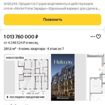
Id 66244. Продается студия-апартаменты в действующем
отеле «Norke Prime Зарядье» Идеальный вариант для сдачи в
аренду. Всю рутину по сдаче, уборке и поиску гостей берет на
себя управляющая компания. Они успешно ведут сеть из 11
Позвонить
отелей по Москве со
1 013 760 000
₽
от 4 248 524 ₽ в месяц
281,6 м²
4-комн. квартира
4 этаж из 7
новостройка
последнее предложение