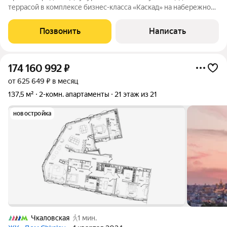
террасой в комплексе бизнес-класса «Каскад» на набережной
реки Яузы. Пентхаус с отделкой в неоклассическом стиле
расположен на восьмом и девятом этажах. Интерьеры
Позвонить
Написать
выполнены в светлых лаконичных
174 160 992
₽
от 625 649 ₽ в месяц
137,5 м²
2-комн. апартаменты
21 этаж из 21
новостройка
Чкаловская
1 мин.