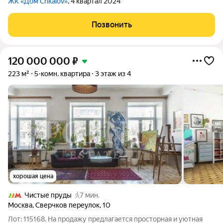
ЖК «Дом Chkalov»
, 4 квартал 2024
Позвонить
120 000 000
₽
223 м²
5-комн. квартира
3 этаж из 4
хорошая цена
Чистые пруды
7 мин.
Москва
,
Сверчков переулок
,
10
Лот: 115168. На продажу предлагается просторная и уютная