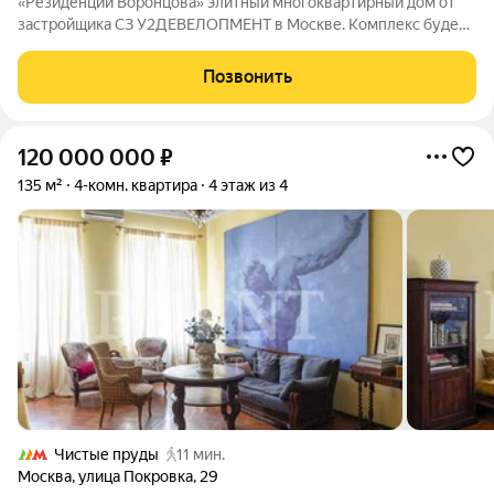
«Резиденции Воронцова» элитный многоквартирный дом от
застройщика СЗ У2ДЕВЕЛОПМЕНТ в Москве. Комплекс будет
включать 75 квартир разного формата: среди них 22
однокомнатные, 29 двухкомнатных, 18 трёхкомнатных, а также
Позвонить
6 квартир с четырьмя и более
120 000 000
₽
135 м²
4-комн. квартира
4 этаж из 4
Чистые пруды
11 мин.
Москва
,
улица Покровка
,
29