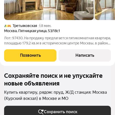
Третьяковская
8 мин.
Москва
,
Пятницкая улица
,
53/18с1
Лот: 97430. На продажу предлагается пятикомнатная квартира,
площадью 179,2 кв.м в историческом центре Москвы, в районе
Замоскворечье. Высота потолков - 3,30 м. Окна выходят на
улицу и во двор. Планировка: кухня-столовая, гостиная, три
Позвонить
Написать
спальни.
Сохраняйте поиск и не упускайте
новые объявления
Купить квартиру, рядом: пруд, Ж/Д станция: Москва
(Курский вокзал) в Москве и МО
Сохранить поиск