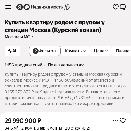
Купить квартиру рядом с прудом у
станции Москва (Курский вокзал)
Москва и МО
AI
Фильтры
Комнаты
Цена
Площа
2
1 156 предложений
•
по актуальности
Купить квартиру рядом с прудом у станции Москва (Курский
вокзал) в Москве и МО — 1 156 объявлений от агентств и
собственников по продаже квартир по цене от 3 800 000 ₽ до
3 155 279 872 ₽ на Яндекс Недвижимости. В нашем каталоге
предложения площадью от 9,6 м² до 1 231 м² в новостройках и
вторичном жилье — фото, планировки и характеристики.
29 990 900
₽
34,6 м²
2-комн. апартаменты
20 этаж из 21