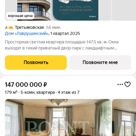
хорошая цена
Третьяковская
6 мин.
Дом «Лаврушинский»
, 1 квартал 2025
Просторная светлая квартира площадью 147.5 кв. м. Окна
выходят в тихий приватный двор-парк с ландшафтным
дизайном и Пыжёвский переулок. Панорамное остекление,
моллированное окно и открытый балкон в кухне-гостиной (48
Позвонить
Позвоните мне
кв. м) улучшают видовые
147 000 000
₽
179 м²
5-комн. квартира
4 этаж из 7