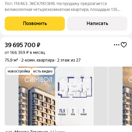
Лот: 116463. ЭКСКЛЮЗИВ. На продажу предлагается
великолепная четырехкомнатная квартира, площадью 135
кв.м., на Покровке, в доходном доме архитектора Льва
Кекушева. Планировка: гостиная, кухня, три спальни,
Позвонить
Написать
совмещенный санузел, раздельный санузел,
39 695 700
₽
от 166 359 ₽ в месяц
75,9 м²
2-комн. квартира
2 этаж из 27
новостройка
есть видео