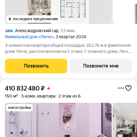
последнее предложение
Александровский сад
3 мин.
Фамильный дом «Люче»
, 3 квартал 2026
4-комнатная квартира общей площадью 262.76 м в фамильном
доме Люче, расположенная на 5 этаже 7-этажного дома. Люче
Клубный дом в самом сердце исторической Москвы, в
охранной зоне Кремля. Уникальный фамильный дом
Позвонить
Позвоните мне
предлагает 43 квартиры, площадью от
410 832 480
₽
150 м²
3-комн. квартира
2 этаж из 6
новостройка