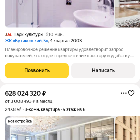
Парк культуры
10 мин.
ЖК «Бутиковский, 5»
, 4 квартал 2003
Планировочное решение квартиры удовлетворит запрос
покупателей, кто отдает предпочтение простору и удобству.
Большая спальня с ванной комнатой, кухня-гостиная,
гардеробная комната, гостевой с/у. Два машиноместа в
Позвонить
Написать
подземном паркинге. Дом находится в
628 024 320
₽
от 3 008 493 ₽ в месяц
247,8 м²
3-комн. квартира
5 этаж из 6
новостройка