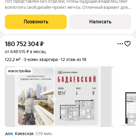
Лот представлен без отделки, чтобы будущий владелец смог
воплотить свой дизайн-проект мечты. Отличный вариант для
комфортного проживания можно спланировать просторную
кухню-столовую и гостиную, мастер-спальню с гардеробной и
Позвонить
Написать
санузлом, две спальни, а
180 752 304
₽
от 648 515 ₽ в месяц
122,2 м²
3-комн. квартира
12 этаж из 18
новостройка
Киевская
19 мин.