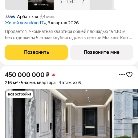
Арбатская
4 мин.
Жилой дом «Кло 17»
, 3 квартал 2026
Продаётся 2-комнатная квартира общей площадью 154.10 м
без отделки на 5 этаже клубного дома в центре Москвы. Кло 17
Клубный дом делюкс-класса от MR Private в
Староваганьковском переулке. В проекте 26 квартир
Позвонить
Позвоните мне
площадью от 97 до 232 м и два пентхауса
450 000 000
₽
216 м²
5-комн. квартира
4 этаж из 6
новостройка