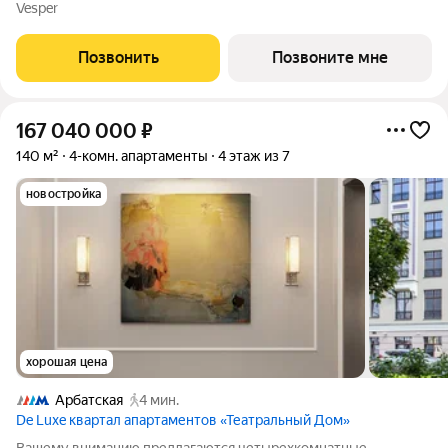
ценителей комфортной городской среды от Веспер. Квартал
Vesper
площадью 3,7 га расположен на Кутузовском проспекте и
воплощает новую
Позвонить
Позвоните мне
167 040 000
₽
140 м²
4-комн. апартаменты
4 этаж из 7
новостройка
хорошая цена
Арбатская
4 мин.
De Luxe квартал апартаментов «Театральный Дом»