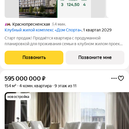
Краснопресненская
4 мин.
Клубный жилой комплекс «Дом Спорта»
, 1 квартал 2029
Старт продаж! Продаётся квартира с продуманной
планировкой для проживания семьи в клубном жилом проекте
элит-класса «Дом Спорта». Свет, простор и выразительная
архитектура с закруглёнными окнами формируют уникальное
Позвонить
Позвоните мне
жилое пространство с особой
595 000 000
₽
154 м²
4-комн. квартира
9 этаж из 11
новостройка