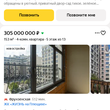
обращены в уютный, приватный двор-сад тихое, зелёное
пространство, защищённое от городского шума, где царит
атмосфера уединения и спокойствия. Продуманная
Позвонить
Позвоните мне
планировка позволяет разместить 3
305 000 000
₽
153 м²
4-комн. квартира
5 этаж из 13
новостройка
Фрунзенская
12 мин.
ЖК «ЖИЗНЬ на Плющихе»