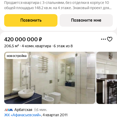
Продается квартира с 3-спальнями, без отделки в корпусе 10
общей площадью 148.2 кв.м. на 4 этаже. Знаковый проект для
ценителей комфортной городской среды от Веспер. Квартал
площадью 3,7 га расположен на Кутузовском проспекте и
Позвонить
Позвоните мне
воплощает новую
420 000 000
₽
206,5 м²
4-комн. квартира
6 этаж из 8
новостройка
Арбатская
6 мин.
ЖК «Афанасьевский»
, 4 квартал 2011