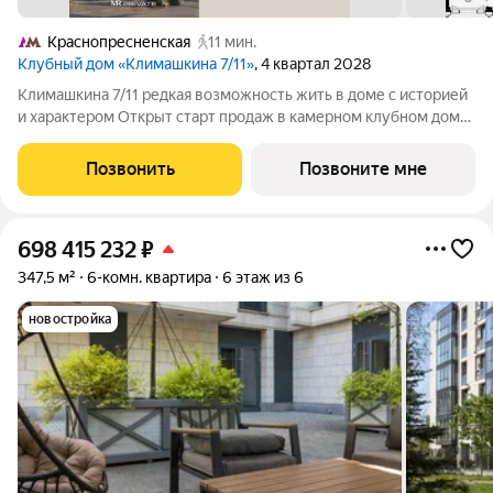
Краснопресненская
11 мин.
Клубный дом «Климашкина 7/11»
, 4 квартал 2028
Климашкина 7/11 редкая возможность жить в доме с историей
и характером Открыт старт продаж в камерном клубном доме
премиум-класса. Климашкина 7/11 современный проект с
редкой деталью: сохранённый фасад особняка XIX века. Всего
Позвонить
Позвоните мне
46 резиденций. На
698 415 232
₽
347,5 м²
6-комн. квартира
6 этаж из 6
новостройка