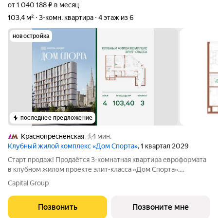
от 1 040 188 ₽ в месяц
103,4 м²
3-комн. квартира
4 этаж из 6
новостройка
последнее предложение
Краснопресненская
4 мин.
Клубный жилой комплекс «Дом Спорта»
, 1 квартал 2029
Старт продаж! Продаётся 3-комнатная квартира евроформата
в клубном жилом проекте элит-класса «Дом Спорта».
Планировка квартиры сочетает открытость общего
Capital Group
пространства и приватность личных зон: Просторная кухня-
гостиная единое пространство для
Позвонить
Позвоните мне