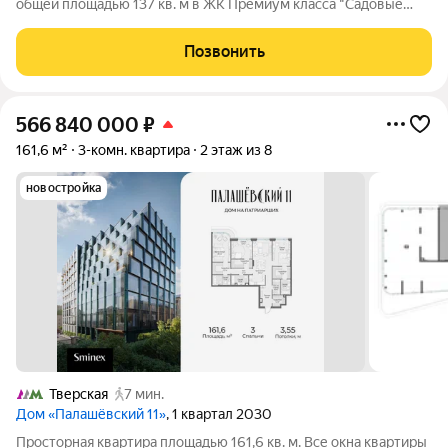
общей площадью 137 кв. м в ЖК Премиум класса "Садовые
кварталы"! О Квартире: Квартира представляет собой
свободную планировку, которая позволяет спланировать:
Позвонить
просторную кухню-гостиную-столовую,
566 840 000
₽
161,6 м²
3-комн. квартира
2 этаж из 8
новостройка
Тверская
7 мин.
Дом «Палашёвский 11»
, 1 квартал 2030
Просторная квартира площадью 161,6 кв. м. Все окна квартиры