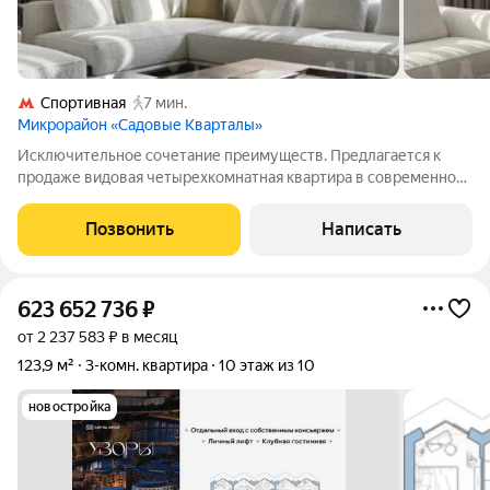
Спортивная
7 мин.
Микрорайон «Садовые Кварталы»
Исключительное сочетание преимуществ. Предлагается к
продаже видовая четырехкомнатная квартира в современном
жилом комплексе Садовые кварталы. - Квартира находится на
высоком этаже, открытые виды на центр города, Москва Сити,
Позвонить
Написать
Лужники. - Две квартиры
623 652 736
₽
от 2 237 583 ₽ в месяц
123,9 м²
3-комн. квартира
10 этаж из 10
новостройка