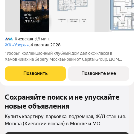
Киевская
8 мин.
ЖК «Узоры»
, 4 квартал 2028
"Узоры" коллекционный клубный дом делюкс-класса в
Хамовниках на берегу Москвы-реки от Capital Group. ДОМ
РУЧНОЙ ОГРАНКИ КВАРТИРА В КЛУБНОМ ДОМЕ "Узоры"
123.9 кв.м, 3 комнаты, 10 этаж. Высота потолков 3.23 м.
Позвонить
Позвоните мне
АРХИТЕКТУРА И ВИДЫ Дом состоит из двух
Сохраняйте поиск и не упускайте
новые объявления
Купить квартиру, парковка: подземная, Ж/Д станция:
Москва (Киевский вокзал) в Москве и МО