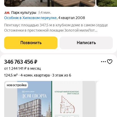
Парк культуры
4 мин.
Особняк в Хилковом переулке
, 4 квартал 2008
Пентхаус площадью 347,5 м в клубном доме в самом сердце
Остоженки в престижной локации Золотой милиЛот
представлен без отделки, чтобы будущий владелец смог
воплотить свой дизайн-проект мечты. Отличный вариант для
Позвонить
Написать
комфортного проживания семьи можно
346 763 456
₽
от 1 244 141 ₽ в месяц
124,5 м²
4-комн. квартира
3 этаж из 6
новостройка