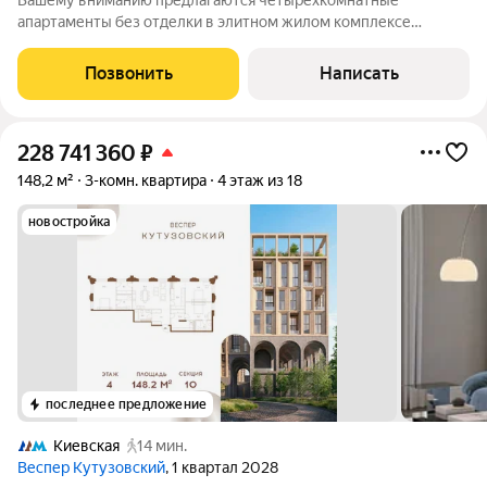
Вашему вниманию предлагаются четырехкомнатные
апартаменты без отделки в элитном жилом комплексе
Театральный Дом. Свободная планировка позволяет
обустроить кухню-гостиную, мастер-спальню с собственными
Позвонить
Написать
ванной и гардеробной комнатами, две детские с
228 741 360
₽
148,2 м²
3-комн. квартира
4 этаж из 18
новостройка
последнее предложение
Киевская
14 мин.
Веспер Кутузовский
, 1 квартал 2028