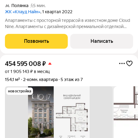
Полянка
5 мин.
ЖК «Клауд Найн»
, 1 квартал 2022
Апартаменты с просторной террасой в известном доме Cloud
Nine. Апартаменты с дизайнерской премиальной отделкой
площадью 195 м расположены на 2-м этаже. Планировка:
кухня-гостиная, две спальни со своими гардеробными и
Позвонить
Написать
ванными, гостевой санузел,
454 595 008
₽
от 1 905 143 ₽ в месяц
154,1 м²
2-комн. квартира
5 этаж из 7
новостройка