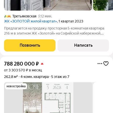
Третьяковская
12 мин.
ЖК «ЗОЛОТОЙ жилой квартал»
, 1 квартал 2023
Предлагается на продажу просторная 5-комнатная квартира
216 м в элитном ЖК «Золотой» на Софийской набережной,
напротив Кремля. Функциональная планировка: просторная
гостиная-кухня-столовая, две мастер-спальни со своими
Позвонить
Написать
ванными и гардеробными
788 280 000
₽
от 3 303 570 ₽ в месяц
262,8 м²
4-комн. квартира
5 этаж из 7
новостройка