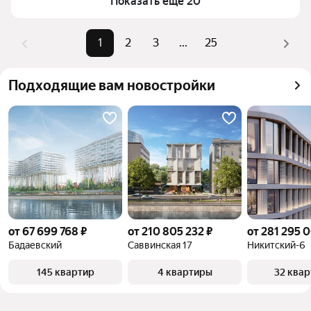
Показать ещё 20
комбинации фильтров, например «» или «»
Помимо удобной сортировки по цене продажи вы 
1
2
3
...
25
можете отсортировать результаты по стоимости 
квадратного метра или площади
Подходящие вам новостройки
от 67 699 768 ₽
от 210 805 232 ₽
от 281 295 
Бадаевский
Саввинская 17
Никитский-6
145 квартир
4 квартиры
32 ква