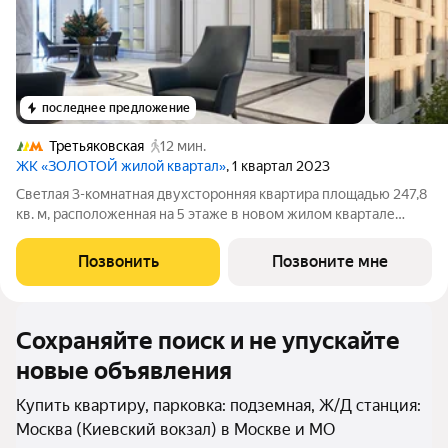
последнее предложение
Третьяковская
12 мин.
ЖК «ЗОЛОТОЙ жилой квартал»
, 1 квартал 2023
Светлая 3-комнатная двухсторонняя квартира площадью 247,8
кв. м, расположенная на 5 этаже в новом жилом квартале
«Золотой-2» от Capital Group - прямо напротив Кремля. Окна
шикарной кухни-гостиной, являющейся идеальным местом для
Позвонить
Позвоните мне
воплощения буквально
Сохраняйте поиск и не упускайте
новые объявления
Купить квартиру, парковка: подземная, Ж/Д станция:
Москва (Киевский вокзал) в Москве и МО