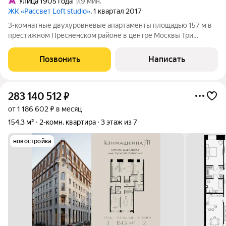
Улица 1905 года
9 мин.
ЖК «Рассвет Loft studio»
, 1 квартал 2017
3-комнатные двухуровневые апартаменты площадью 157 м в
престижном Пресненском районе в центре Москвы Три
просторных этажа с панорамными окнами, мансарда, веранда и
приватное патио почувствуйте премиальный комфорт
Позвонить
Написать
загородной жизни в центре Москвы!
283 140 512
₽
от 1 186 602 ₽ в месяц
154,3 м²
2-комн. квартира
3 этаж из 7
новостройка