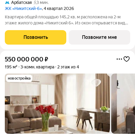
Арбатская
3 мин.
ЖК «Никитский-6»
, 4 квартал 2026
Квартира общей площадью 145,2 кв. м расположена на 2-м
этаже жилого дома «Никитский 6». Из окон открывается вид
на Никитский бульвар, Арбат, Дом-музей им. Н.В. Гоголя и
Центральный Дом журналиста. Планировочное решение
Позвонить
Позвоните мне
включает панорамную
550 000 000
₽
195 м²
3-комн. квартира
2 этаж из 4
новостройка