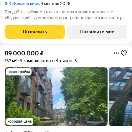
ЖК «Бадаевский»
, 4 квартал 2026
Продаётся трёхкомнатная квартира в жилом комплексе
«Бадаевский» гармоничное пространство для жизни в центре
Москвы. Здесь сочетаются семейный уют, ощущение
масштаба и визуальное удовольствие от видов на реку,
Позвонить
Позвоните мне
«Москва-Сити» и гостиницу Украина.
89 000 000
₽
157 м²
3-комн. квартира
4 этаж из 5
новостройка
хорошая цена