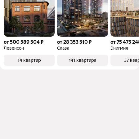
от 500 589 504 ₽
от 28 353 510 ₽
от 75 475 24
Левенсон
Слава
Энигмия
14 квартир
141 квартира
37 ква