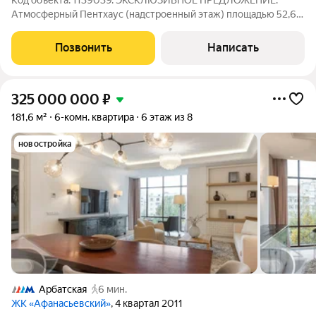
Код объекта: 1139039. ЭКСКЛЮЗИВНОЕ ПРЕДЛОЖЕНИЕ.
Атмосферный Пентхаус (надстроенный этаж) площадью 52,6
м2. Вид на Петровский парк и «ВТБ Арену». Инвестиционное
предложение как для собственного использования, так и в
Позвонить
Написать
качестве сдачи в аренду.
325 000 000
₽
181,6 м²
6-комн. квартира
6 этаж из 8
новостройка
Арбатская
6 мин.
ЖК «Афанасьевский»
, 4 квартал 2011