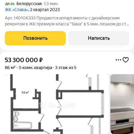
Белорусская
3 мин.
ЖК «Слава»
, 2 квартал 2023
Арт. 140106333 Продаются аппартаменты с дизайнерским
ремонтом в ЖК премиум-класса "Slava" в 5 мин. пешком до ст.
метро "Белорусская". Общая площадь 75,3 м2, на 12 этаже с
большой лоджией, откуда открываются лучшие виды! В
Позвонить
Написать
квартире выполнен дорогой
53 300 000
₽
86 м²
3-комн. квартира
3 этаж из 5