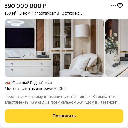
390 000 000
₽
139 м²
3-комн. апартаменты
3 этаж из 5
Охотный Ряд
6 мин.
Москва
,
Газетный переулок
,
13с2
Предлагаем вашему вниманию эксклюзивные 3 комнатные
апартаменты 139 кв.м. в премиальном ЖК "Дом в Газетном".
ПРЕИМУЩЕСТВА: Шикарные панорамные окна. Высота
потолка 3.2 м. Дизайнерский ремонт. Потрясающая терраса. О
Позвонить
КВАРТИРЕ: Множество окон высотой