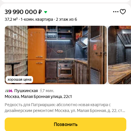
39 990 000
₽
37,2 м²
1-комн. квартира
2 этаж из 6
хорошая цена
Пушкинская
7 мин.
Москва
,
Малая Бронная улица
,
22с1
Редкость для Патриарших: абсолютно новая квартира с
дизайнерским ремонтом! Москва, ул. Малая Бронная, д. 22, стр.
1 37 м В продаже квартира в одном из самых престижных
районов Москвы на Патриарших прудах. Преимущества
Позвонить
квартиры: стильный,