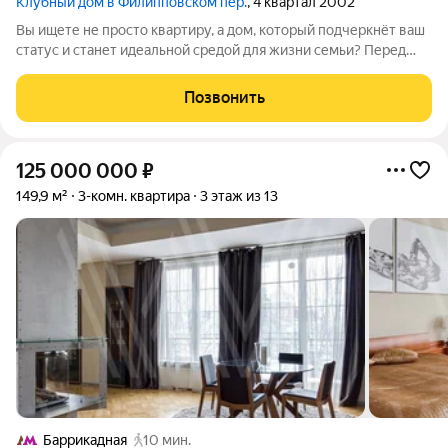
Клубный дом в Филипповском пер.
, 4 квартал 2002
Вы ищете не просто квартиру, а дом, который подчеркнёт ваш
статус и станет идеальной средой для жизни семьи? Перед
вами редкий лот просторная квартира с эксклюзивным
дизайнерским ремонтом в одном из самых престижных
Позвонить
районов столицы. Это
125 000 000
₽
149,9 м²
3-комн. квартира
3 этаж из 13
Баррикадная
10 мин.