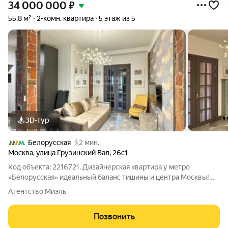
34 000 000
₽
55,8 м²
2-комн. квартира
5 этаж из 5
3D-тур
Белорусская
2 мин.
Москва
,
улица Грузинский Вал
,
26с1
Код объекта: 2216721. Дизайнерская квартира у метро
«Белорусская» идеальный баланс тишины и центра Москвы!
Исключительная возможность приобрести стильную
Агентство Миэль
двухкомнатную квартиру с дизайнерским ремонтом по
адресу: ул. Грузинский Вал, 26с1!!! Описание
Позвонить