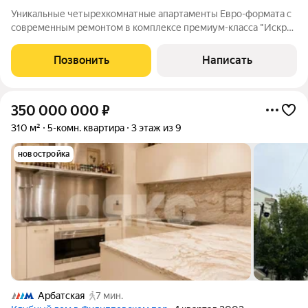
Уникальные четырехкомнатные апартаменты Евро-формата с
современным ремонтом в комплексе премиум-класса "Искра-
парк". Искра Парк жилой комплекс апартаментов премиум-
класса. Проект состоит из 10 не высотных секций. Фасады
Позвонить
Написать
отделаны гранитом и
350 000 000
₽
310 м²
5-комн. квартира
3 этаж из 9
новостройка
Арбатская
7 мин.