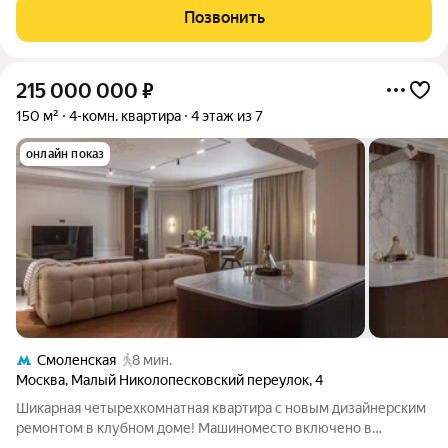
заслуженной наградой.
Позвонить
215 000 000
₽
150 м²
4-комн. квартира
4 этаж из 7
онлайн показ
Смоленская
8 мин.
Москва
,
Малый Николопесковский переулок
,
4
Шикарная четырехкомнатная квартира с новым дизайнерским
ремонтом в клубном доме! Машиноместо включено в