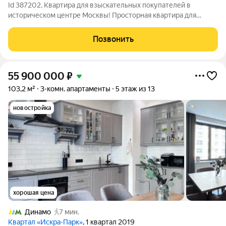
Id 387202. Квартира для взыскательных покупателей в
историческом центре Москвы! Просторная квартира для
большой семьи в уединённом Большом Афанасьевском
переулке. Продуманная планировка квартиры: шесть
Позвонить
изолированных комнат позволяют создать
55 900 000
₽
103,2 м²
3-комн. апартаменты
5 этаж из 13
новостройка
хорошая цена
Динамо
7 мин.
Квартал «Искра-Парк»
, 1 квартал 2019