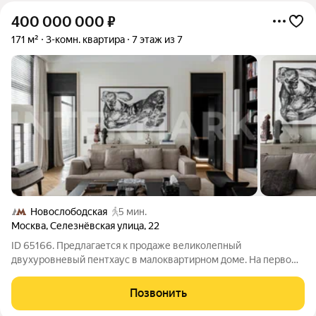
400 000 000
₽
171 м²
3-комн. квартира
7 этаж из 7
Новослободская
5 мин.
Москва
,
Селезнёвская улица
,
22
ID 65166. Предлагается к продаже великолепный
двухуровневый пентхаус в малоквартирном доме. На первом
уровне расположена просторная гостиная с декоративным
камином, выделенная кухня с выходом на террасу. Левая
Позвонить
анфилада ведет в столовую, правая в