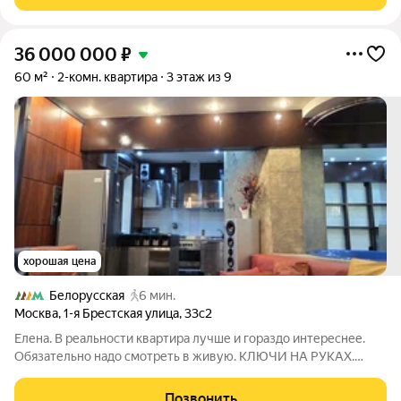
престижном монолитном доме бизнес-класса
36 000 000
₽
60 м²
2-комн. квартира
3 этаж из 9
хорошая цена
Белорусская
6 мин.
Москва
,
1-я Брестская улица
,
33с2
Елена. В реальности квартира лучше и гораздо интереснее.
Обязательно надо смотреть в живую. КЛЮЧИ НА РУКАХ.
Предлагается стильная квартира в самом центре Москвы.
Удобное расположение дома. В квартире выполнен
Позвонить