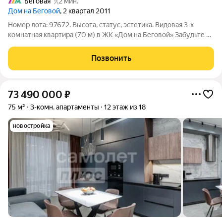
Беговая
2 мин.
Дом на Беговой
, 2 квартал 2011
Номер лота: 97672. Высота, статус, эстетика. Видовая 3-х
комнатная квартира (70 м) в ЖК «Дом на Беговой» Забудьте о
долгих ремонтах, строительной пыли и ожидании. Ваша новая
жизнь начнется сразу с потрясающего панорамного вида на
Позвонить
Москву с 20-го
73 490 000
₽
75 м²
3-комн. апартаменты
12 этаж из 18
новостройка