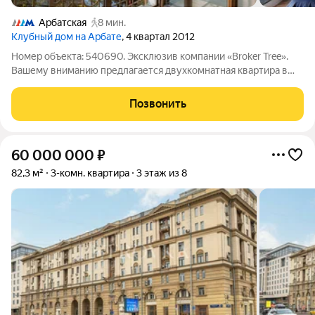
Арбатская
8 мин.
Клубный дом на Арбате
, 4 квартал 2012
Номер объекта: 540690. Эксклюзив компании «Broker Tree».
Вашему вниманию предлагается двухкомнатная квартира в
70,6м2 с дизайнерской отделкой в стиле современной
классики, расположенная в ЖК «Клубный дом на Арбате».
Позвонить
Уникальное предложение, не имеющее
60 000 000
₽
82,3 м²
3-комн. квартира
3 этаж из 8