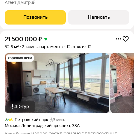
стоимость! Квартира общей площадью 150 кв. метра с
Агент Дмитрий
функциональной планировкой: В квартире большая кухня-
гостиная 60 м2 с дорогой кухней из шпона и
Позвонить
Написать
21 500 000
₽
52,6 м²
2-комн. апартаменты
12 этаж из 12
хорошая цена
3D-тур
Петровский парк
3 мин.
Москва
,
Ленинградский проспект
,
33А