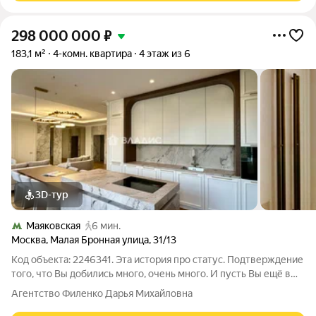
298 000 000
₽
183,1 м²
4-комн. квартира
4 этаж из 6
3D-тур
Маяковская
6 мин.
Москва
,
Малая Бронная улица
,
31/13
Код объекта: 2246341. Эта история про статус. Подтверждение
того, что Вы добились много, очень много. И пусть Вы ещё в
пути всё дальше наверх и вряд ли сможете остановиться -
Агентство Филенко Дарья Михайловна
владение этой резиденцией сейчас станет Вашей