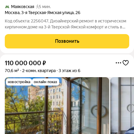
Маяковская
5 мин.
Москва
,
3-я Тверская-Ямская улица
,
26
Код объекта: 2256047. Дизайнерский ремонт в историческом
кирпичном доме на 3-й Тверской-Ямской комфорт и стиль в
самом сердце города. Три изолированные комнаты дают
ощущение приватности и четкого зонирования: рабочая зона,
Позвонить
уютная гостиная и
110 000 000
₽
70,6 м²
2-комн. квартира
3 этаж из 6
новостройка
онлайн показ