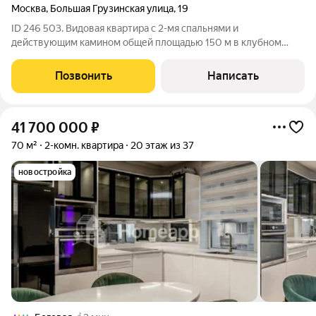
Москва
,
Большая Грузинская улица
,
19
ID 246 503. Видовая квартира с 2-мя спальнями и
действующим камином общей площадью 150 м в клубном
доме «Агаларов Хаус». Светлая квартира с потолками 3 метра,
большим количеством окон, эркерами и балконом
Позвонить
Написать
расположена на 3-м этаже. Выполнена отделка
41 700 000
₽
70 м²
2-комн. квартира
20 этаж из 37
новостройка