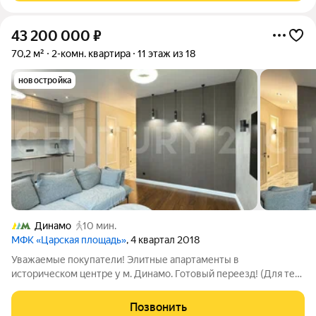
43 200 000
₽
70,2 м²
2-комн. квартира
11 этаж из 18
новостройка
Динамо
10 мин.
МФК «Царская площадь»
, 4 квартал 2018
Уважаемые покупатели! Элитные апартаменты в
историческом центре у м. Динамо. Готовый переезд! (Для тех,
кто ищет статус и готовность) Продаются роскошные
апартаменты площадью 66,4 кв.м. на высоком 11-м этаже в
Позвонить