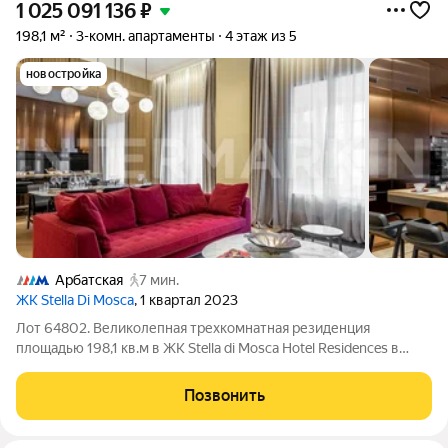
1 025 091 136
₽
198,1 м²
3-комн. апартаменты
4 этаж из 5
новостройка
Арбатская
7 мин.
ЖК Stella Di Mosca
, 1 квартал 2023
Лот 64802. Великолепная трехкомнатная резиденция
площадью 198,1 кв.м в ЖК Stella di Mosca Hotel Residences в
самом центре столицы. Пространство квартиры
функционально зонировано просторная кухня-гостиная
Позвонить
площадью 53 кв.м, две спальни с ванными и