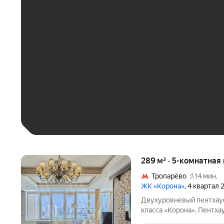
ЕЖЕМЕСЯЧНЫЙ ПЛАТЁ
До 30 тыс. ₽
До 50 тыс. ₽
До 70 тыс. ₽
Больше 100 тыс. ₽
289 м² · 5-комнатная
Тропарёво
14 мин.
ЖК «Корона»
, 4 квартал
Двухуровневый пентхаус
класса «Корона». Пентха
этажах. Интерьер оформ