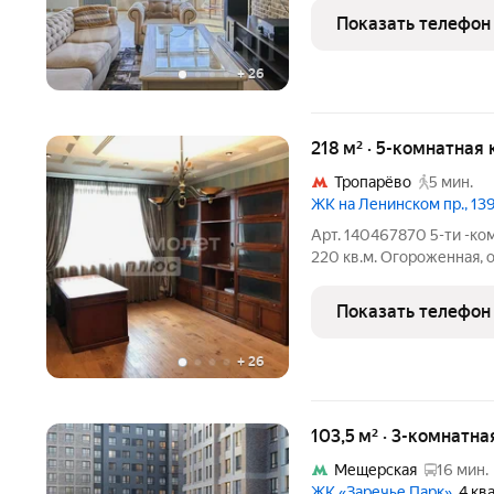
классики. Высокие потол
Показать телефон
многоуровневое освеще
+
26
218 м² · 5-комнатная
Тропарёво
5 мин.
ЖК на Ленинском пр., 13
Арт. 140467870 5-ти -к
220 кв.м. Огороженная, 
площадкой, подземным па
въезд по пропускам. Пре
Показать телефон
Качественный
+
26
103,5 м² · 3-комнатна
Мещерская
16 мин.
ЖК «Заречье Парк»
, 4 к