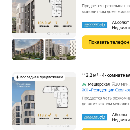
Продается трехкомнатна
монолитном доме жилого
Общая площадь квартиры - 
Абсолют
квартал 2027 года. ТОЛ
Недвижи
+
18
Показать телефон
113,2 м² · 4-комнатна
последнее предложение
Мещерская
20 мин.
ЖК «Резиденции Сколко
Продается четырехкомна
девятиэтажном монолит
«Резиденции Сколково». О
Абсолют
этаж 8 из 9. Срок сдачи 
Недвижи
АВГУСТА выгодные усло
+
24