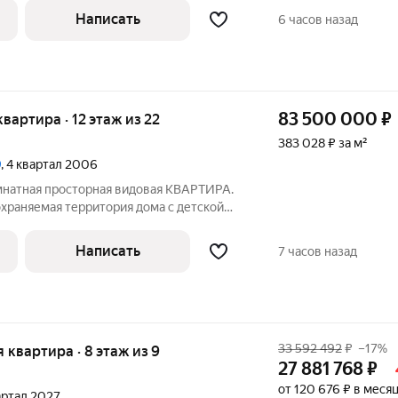
ки, декоративные балки и
Написать
6 часов назад
ние
83 500 000
₽
 квартира · 12 этаж из 22
383 028 ₽ за м²
9
, 4 квартал 2006
омнатная просторная видовая КВАРТИРА.
охраняемая территория дома с детской
ркингом, мойкой. Охрана - 2 периметра,
зентабельная входная группа.
Написать
7 часов назад
33 592 492
₽
–17%
я квартира · 8 этаж из 9
27 881 768
₽
от 120 676 ₽ в меся
вартал 2027