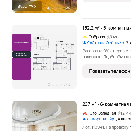
3D-тур
+
26
152,2 м² · 5-комнатн
Озёрная
9 мин.
ЖК «Страна.Озёрная»
, 3
Рассрочка 0% с первым в
наличные. Подберём спо
квартиру сейчас заезжайте уже в следующем году! Продается
5комнатная квартира на 
Показать телефон
Девелопмент.
+
15
237 м² · 6-комнатная
Юго-Западная
12 ми
ЖК «Корона Эйр»
, 4 ква
Лот: 113941. На продажу