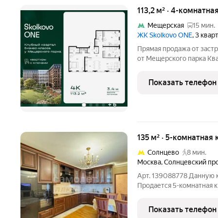
113,2 м² · 4-комнатна
Мещерская
15 мин.
ЖК Skolkovo ONE
, 3 квар
Прямая продажа от застр
от Мещерского парка Квартир
этаж из 9 Квартал сдан Преимущества Skolkovo ONE:
Эксклюзивная локация: Живите в гармонии с природой, не
Показать телефон
отказываясь от ритма
+
6
135 м² · 5-комнатная 
Солнцево
8 мин.
Москва
,
Солнцевский пр
Арт. 139088778 Данную к
Продается 5-комнатная к
Москва , ул. Солнцевский
составляет 135 м, распол
Показать телефон
включает 4