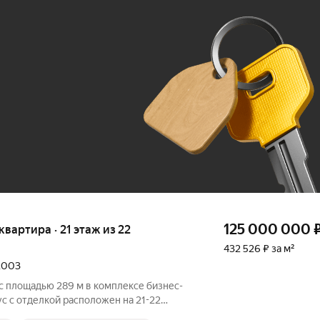
Ж
До 100 тыс. ₽
125 000 000
 квартира · 21 этаж из 22
432 526 ₽ за м²
 2003
 площадью 289 м в комплексе бизнес-
ус с отделкой расположен на 21-22
лен в стиле современной английской