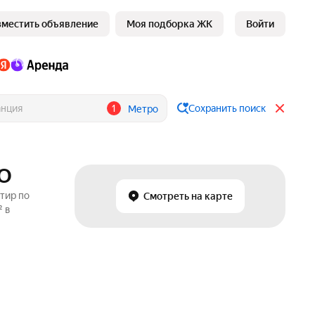
зместить объявление
Моя подборка ЖК
Войти
1
Сохранить поиск
Метро
МО
тир по
Смотреть на карте
² в