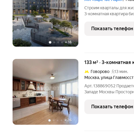
Строим кварталы для жиз
3-комнатная квартира би
Заречье Парк, корпус 4К
"Заречье Парк".Квартира
Показать телефон
материалов: так,
+
16
133 м² · 3-комнатная 
Говорово
13 мин.
Москва
,
улица Главмосст
Арт. 138869052 Продаетс
Западе Москвы Просторна
комнаты 34, 18 и 16 м2.
Застекленная лоджия Га
Показать телефон
коридор Окна выходят
+
26