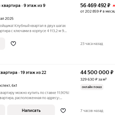
56 469 492
₽
я квартира · 9 этаж из 9
от 202 859 ₽ в меся
тал 2025
ойщика! Клубный квартал в двух шагах
а с ключами в корпусе 4 113,2 м 9
23 часа назад
44 500 000
₽
квартира · 19 этаж из 22
329 630 ₽ за м²
оспект
,
6к1
онлайн показ
вартиру можно купить по ставке 11.90%!
вартира, расположенная по адресу:
 проспект 6 к.1. Площадь квартиры
агается на 19/22 этажей. Квартира
Написать
7 часов назад