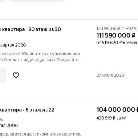
123 988 888
₽
–10%
ая квартира · 30 этаж из 30
111 590 000
₽
от 519 620 ₽ в меся
 квартал 2026
зносом от 5%, ипотека с субсидией или
соб оплаты индивидуально. Покупайте
30 этаже от застройщика Страна
27 июля 2023
104 000 000
 квартира · 6 этаж из 22
438 819 ₽ за м²
н.
ртал 2006
 предлагается шестикомнатная квартира,