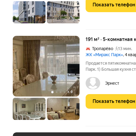
Показать телефон
191 м² · 5-комнатная 
Тропарёво
13 мин.
ЖК «Миракс Парк»
, 4 кв
Продается пятикомнатна
Парк. 1) Большая кухня 
столом, стульями и друго
мраморным столом и двум
Эрнест
рабочим
+
9
Показать телефон