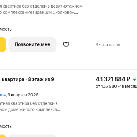
я квартира без отделки в девятиэтажном
 комплекса «Резиденции Сколково».
106 кв. м, этаж 7 из 9. Срок сдачи - 2
ЬКО ДО 31 АВГУСТА выгодные условия на
мость
Позвоните мне
3 часа назад
43 321 884
₽
я квартира · 8 этаж из 9
от 135 980 ₽ в меся
во»
, 3 квартал 2026
тная квартира без отделки в
ном доме жилого комплекса
бщая площадь квартиры - 113,2 кв. м,
- 4 квартал 2026 года. ТОЛЬКО ДО 31
мость
вия на