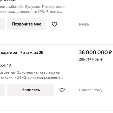
ни с заботой о будущем. Предлагается
знес-класса площадью 103.45 кв.м в
В на 8-м этаже, в жилом комплексе
 сдается с отделкой из качественных
Позвоните мне
вчера
38 000 000
₽
квартира · 7 этаж из 25
285 714 ₽ за м²
роя
,
10
я светлая 3х комнатная квартира на
я кухня - 24 м2, три изолированные
 Совмещенный и раздельный санузлы
рдеробная и постирочная Просторный
Написать
6 часов назад