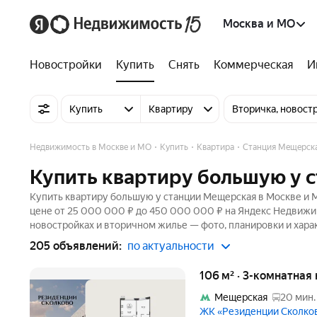
Москва и МО
Новостройки
Купить
Снять
Коммерческая
И
Купить
Квартиру
Вторичка, новост
Недвижимость в Москве и МО
Купить
Квартира
Станция Мещерск
Купить квартиру большую у 
Купить квартиру большую у станции Мещерская в Москве и М
цене от 25 000 000 ₽ до 450 000 000 ₽ на Яндекс Недвижим
новостройках и вторичном жилье — фото, планировки и хара
205 объявлений:
по актуальности
106 м² · 3-комнатная
Мещерская
20 мин.
ЖК «Резиденции Сколко