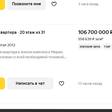
Позвоните мне
3 часа назад
106 700 000
квартира · 20 этаж из 31
558 639 ₽ за м²
артал 2012
хорошая цена
торг
я квартира в жилом комплексе Миракс
столовая со всей необходимой техникой,
й мебелью. 2) Зал гостиная с диваном,
я креслами. 3) Спальня кабинет с
Написать в чат
13 часов назад