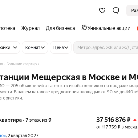
Ра
потека
Журнал
Для бизнеса
Уникальные акции
ройки
Комнат
Цена
ая
Большие квартиры
станции Мещерская в Москве и 
О — 205 объявлений от агентств и собственников по продаже квар
ости. В нашем каталоге предложения площадью от 90 м² до 440 м
ктеристики.
37 516 876
₽
 квартира · 7 этаж из 9
от 117 759 ₽ в месяц
во»
, 2 квартал 2027