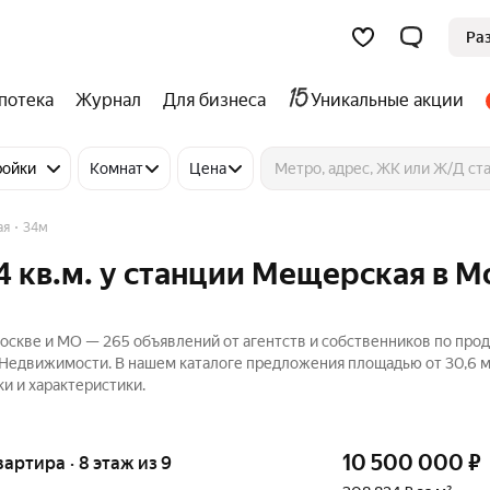
Ра
потека
Журнал
Для бизнеса
Уникальные акции
ройки
Комнат
Цена
ая
34м
 кв.м. у станции Мещерская в М
Москве и МО — 265 объявлений от агентств и собственников по про
с Недвижимости. В нашем каталоге предложения площадью от 30,6 м
и и характеристики.
10 500 000
₽
вартира · 8 этаж из 9