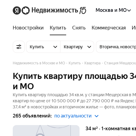
Москва и МО
Новостройки
Купить
Снять
Коммерческая
И
Купить
Квартиру
Вторичка, новост
Недвижимость в Москве и МО
Купить
Квартира
Станция Мещерск
Купить квартиру площадью 34
и МО
Купить квартиру площадью 34 кв.м. у станции Мещерская в 
квартир по цене от 10 500 000 ₽ до 27 790 000 ₽ на Яндек
37,4 м² в новостройках и вторичном жилье — фото, планировк
265 объявлений:
по актуальности
34 м² · 1-комнатная к