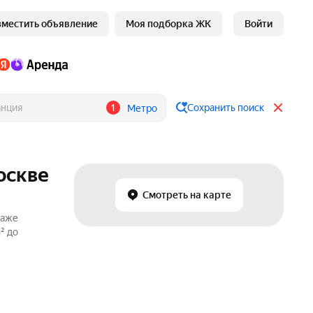
зместить объявление
Моя подборка ЖК
Войти
1
Сохранить поиск
Метро
оскве
Смотреть на карте
даже
² до