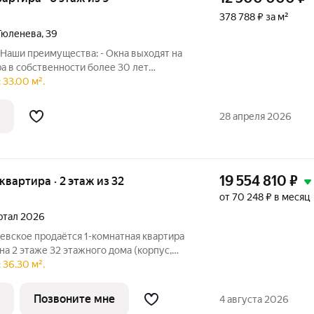
378 788 ₽ за м²
Тюленева
,
39
Наши преимущества: - Окна выходят на
ра в собственности более 30 лет
- Свободная продажа; - 7 минут пешком
 33.00 м².
лый Стан один из самых
28 апреля 2026
19 554 810
₽
 квартира · 2 этаж из 32
от 70 248 ₽ в месяц
артал 2026
евское продаётся 1-комнатная квартира
на 2 этаже 32 этажного дома (корпус,
Мичуринский парк». Удобное
 36.30 м².
ешком до станции метро «Озёрная». 3
Позвоните мне
4 августа 2026