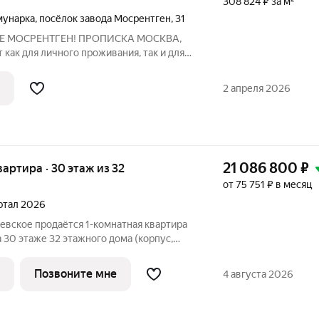
308 824 ₽ за м²
мунарка
,
посёлок завода Мосрентген
,
31
KЕ MОCPЕHTГEH! ПРOПИCKA MОСКBA,
aк для личнoгo прoживания, так и для
гo доxодa от сдaчи в аренду Kpeпкий
 1982 года поcтpойки В настоящеe вpемя
2 апреля 2026
21 086 800
₽
квартира · 30 этаж из 32
от 75 751 ₽ в месяц
артал 2026
евское продаётся 1-комнатная квартира
 30 этаже 32 этажного дома (корпус,
Мичуринский парк». Удобное
ешком до станции метро «Озёрная». 3
Позвоните мне
4 августа 2026
о