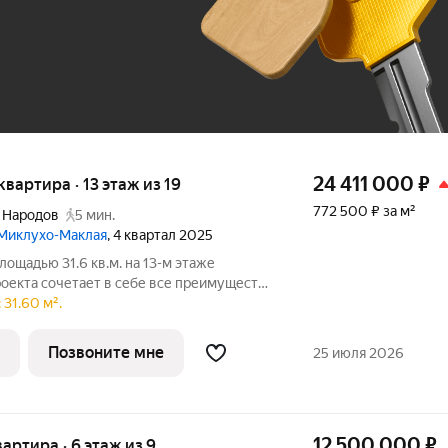
До 100 тыс. ₽
24 411 000
₽
 квартира · 13 этаж из 19
772 500 ₽ за м²
 Народов
5 мин.
 Миклухо-Маклая
, 4 квартал 2025
лощадью 31.6 кв.м. на 13-м этаже
оекта сочетает в себе все преимущества
егаполиса и спокойного приватного
31.60 м².
родой. На закрытой благоустроенной
Позвоните мне
25 июля 2026
12 500 000
₽
вартира · 6 этаж из 9