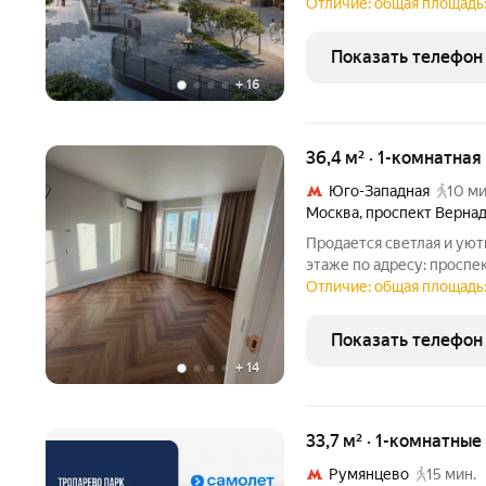
Парк, корпус 4КВ на 2-м
Отличие: общая площадь:
Парк".Квартира сдается 
так, в
Показать телефон
+
16
36,4 м² · 1-комнатная
Юго-Западная
10 ми
Москва
,
проспект Вернад
Продается светлая и уют
этаже по адресу: проспек
Москвы с дизайнерским 
Отличие: общая площадь:
и ремонте. Площадь: 36,
большой
Показать телефон
+
14
33,7 м² · 1-комнатны
Румянцево
15 мин.