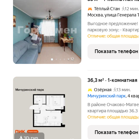
Тёплый Стан
12 мин.
Москва
,
улица Генерала 
Выгодное предложение! 
парковую зону; - Кварти
(первичные документы); 
Отличие: общая площадь:
до метро. Местоположение: - Теп
экологичных и
Показать телефон
+
12
36,3 м² · 1-комнатная
Озёрная
13 мин.
Мичуринский парк
, 4 кв
В районе Очаково-Матве
квартира площадью 36.3 
секция) в проекте ПИК «
Отличие: общая площадь:
расположение 7 минут п
минуты на автомобиле
Показать телефон
3D-тур