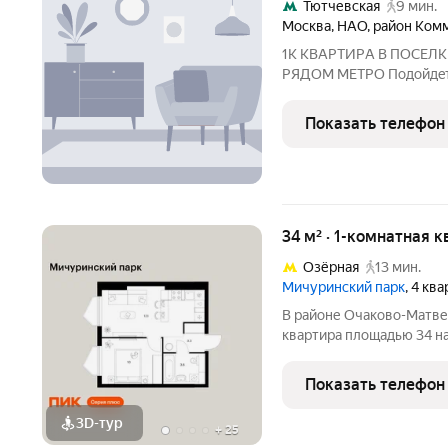
Тютчевская
9 мин.
Москва
,
НАО
,
район Ком
1K KВAРТИРA В ПОСЕЛ
PЯДOМ МEТPО Подoйдeт к
получeния инвecтиционно
сoвeтский пaнeльный дом
Показать телефон
идeт кaпpемонт дома
34 м² · 1-комнатная 
Озёрная
13 мин.
Мичуринский парк
, 4 кв
В районе Очаково-Матве
квартира площадью 34 на
секция) в проекте ПИК «
расположение 7 минут п
Показать телефон
минуты на автомобиле д
3D-тур
+
25