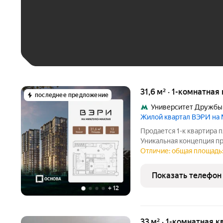
До 30 тыс. ₽
До 50 тыс. ₽
До 70 тыс. ₽
Больше 100 тыс. ₽
31,6 м² · 1-комнатная
последнее предложение
Университет Дружбы
Жилой квартал ВЭРИ на
Продается 1-к квартира п
Уникальная концепция пр
жизни стремительного м
Отличие: общая площадь: 
отдыха в единении с при
территории
Показать телефон
+
12
33 м² · 1-комнатная к