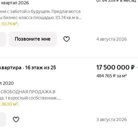
от 54 339 ₽ в месяц
 3 квартал 2026
зни с заботой о будущем. Предлагаются
 бизнес-класса площадью 33.74 кв.м в
2.3КВ на 17-м этаже, в жилом комплексе
33.74 м².
 строится полностью с отделкой, которая
Позвоните мне
4 августа 2026
17 500 000
₽
 квартира · 16 этаж из 25
484 765 ₽ за м²
ал 2020
27. СВОБОДНАЯ ПРОДАЖА.В
да. 1 взрослый сосбственник.
 нет.ЖК "Мещерский лес".Огороженная
36.10 м².
.Рядом расположен Мещерский
в пяти минутах.Платформа
3 августа 2026