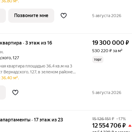
 этаже, в жилом комплексе "Заречье
 36.80 м².
с отделкой из качественных материалов:
Позвоните мне
5 августа 2026
19 300 000
₽
 квартира · 3 этаж из 16
530 220 ₽ за м²
н.
ского
,
127
торг
ная квартира площадью 36,4 кв.м на 3
т Вернадского, 127, в зеленом районе
ремонтом от компании Домео.О квартире
 36.40 м².
4 кв.м, жилая площадь представлена
5 августа 2026
15 126 151
₽
–17%
е апартаменты · 17 этаж из 23
12 554 706
₽