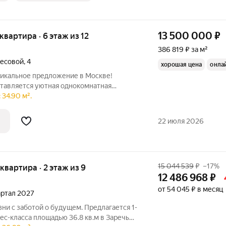
13 500 000
₽
 квартира · 6 этаж из 12
386 819 ₽ за м²
лесовой
,
4
хорошая цена
онла
никальное предложение в Москве!
тавляется уютная однокомнатная
ца Елены Колесовой, 4. Квартира
 34.90 м².
этаже двенадцатиэтажного дома 1968
площадь
22 июля 2026
15 044 539
₽
–17%
 квартира · 2 этаж из 9
12 486 968
₽
от 54 045 ₽ в месяц
вартал 2027
ни с заботой о будущем. Предлагается 1-
ес-класса площадью 36.8 кв.м в Заречье