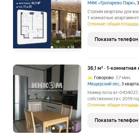
МФК «Тропарево Парк»
,
Строим кварталы для жи
1-комнатные апартаменты
Тропарево Парк, корпус 
Отличие: общая площадь: 
"Тропарево Парк".Проект
Показать телефон
+
18
36,1 м² · 1-комнатная
Говорово
7 мин.
Мещерский лес
, 3 кварт
Номер лота: вт-04340
собственности с 2019 го
Зарегестрированных лиц
Отличие: общая площадь: 
охраняемая территория
парк.Метро "Говорово" 
Показать телефон
+
5