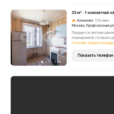
33 м² · 1-комнатная к
Коньково
10 мин.
Москва
,
Профсоюзная ул
Продается светлая однок
планировкой, готовая к 
пространство по своему 
Отличие: общая площадь:
отделку. Квартира подой
для инвестиций в
Показать телефон
+
24
ЕЖЕМЕСЯЧНЫЙ ПЛАТЁ