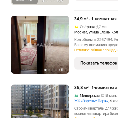
+
25
34,9 м² · 1-комнатная
Озёрная
7 мин.
Москва
,
улица Елены Ко
Код объекта: 2267494. У
Вашему вниманию предс
квартира по адресу: ули
Отличие: общая площадь:
расположена на шестом 
года постройки. Общая 
Показать телефон
+
5
36,8 м² · 1-комнатная
Мещерская
16 мин.
ЖК «Заречье Парк»
, 4 к
Строим кварталы для жиз
комнатная квартира бизн