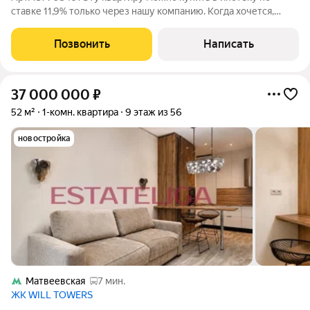
ставке 11,9% только через нашу компанию. Когда хочется,
чтобы после получения ключей не начиналась история с
ремонтом, поиском мебели и бесконечными расходами, а
Позвонить
Написать
просто открылась дверь в уже
37 000 000
₽
52 м²
1-комн. квартира
9 этаж из 56
новостройка
Матвеевская
7 мин.
ЖК WILL TOWERS