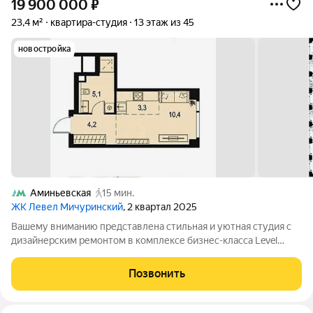
19 900 000
₽
23,4 м²
квартира-студия
13 этаж из 45
новостройка
Аминьевская
15 мин.
ЖК Левел Мичуринский
, 2 квартал 2025
Вашему вниманию представлена стильная и уютная студия с
дизайнерским ремонтом в комплексе бизнес-класса Level
Мичуринский (застройщик Level Group). Здесь продумано всё
до мелочей: от планировки до отделки. Приятным бонусом для
Позвонить
вас станет потрясающий