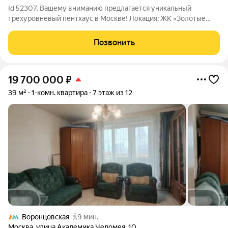
Id 52307. Вашему вниманию предлагается уникальный
трехуровневый пентхаус в Москве! Локация: ЖК «Золотые
Ключи 2» находится в престижном районе Раменки,
обеспечивая идеальное сочетание комфорта и элитной жизни.
Позвонить
Особенности пентхауса: - Свободная
19 700 000
₽
39 м²
1-комн. квартира
7 этаж из 12
Воронцовская
9 мин.
Москва
,
улица Академика Челомея
,
10