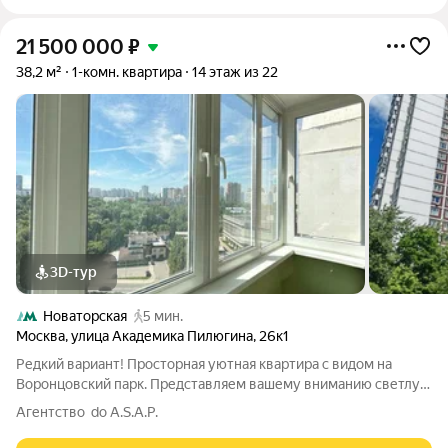
21 500 000
₽
38,2 м²
1-комн. квартира
14 этаж из 22
3D-тур
Новаторская
5 мин.
Москва
,
улица Академика Пилюгина
,
26к1
Редкий вариант! Просторная уютная квартира с видом на
Воронцовский парк. Представляем вашему вниманию светлую
и теплую 1-комнатную квартиру в экологически чистом
Агентство do A.S.A.P.
районе Москвы. Главное преимущество этого лота
панорамный вид на Воронцовский парк