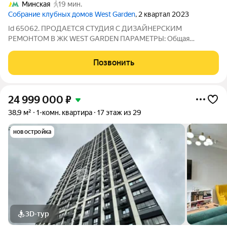
Минская
19 мин.
Cобрание клубных домов West Garden
, 2 квартал 2023
Id 65062. ПРОДАЕТСЯ СТУДИЯ С ДИЗАЙНЕРСКИМ
РЕМОНТОМ В ЖК WEST GARDEN ПАРАМЕТРЫ: Общая
площадь: 26,6 м Этаж: 3 из 14 Высокие потолки Большое
гардеробное помещение О КОМПЛЕКСЕ: Бизнес-класс,
Позвонить
современная архитектура Дом оснащён тремя грузовыми
24 999 000
₽
38,9 м²
1-комн. квартира
17 этаж из 29
новостройка
3D-тур