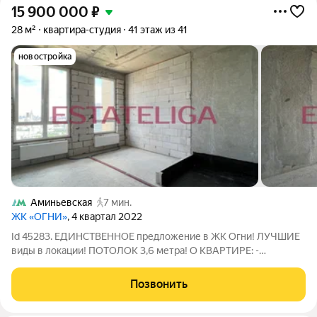
15 900 000
₽
28 м²
квартира-студия
41 этаж из 41
новостройка
Аминьевская
7 мин.
ЖК «ОГНИ»
, 4 квартал 2022
Id 45283. ЕДИНСТВЕННОЕ предложение в ЖК Огни! ЛУЧШИЕ
виды в локации! ПОТОЛОК 3,6 метра! О КВАРТИРЕ: -
Возможно увеличение площади за счет объединения 2х
квартир 101 м2 + 28 м2 - Имеется проект от известного
Позвонить
итальянского дизайнера с мировым именем) -