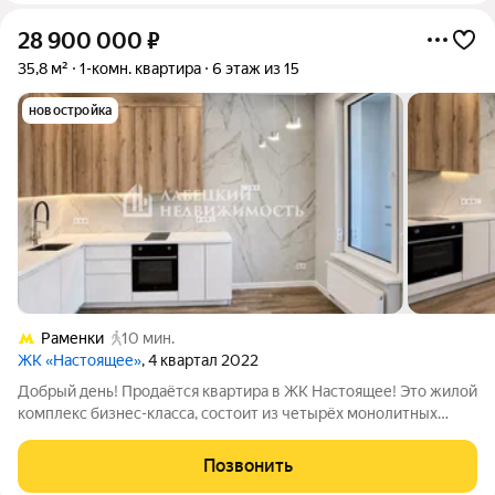
28 900 000
₽
35,8 м²
1-комн. квартира
6 этаж из 15
новостройка
Раменки
10 мин.
ЖК «Настоящее»
, 4 квартал 2022
Добрый день! Продаётся квартира в ЖК Настоящее! Это жилой
комплекс бизнес-класса, состоит из четырёх монолитных
домов на закрытой территории. Продажа БЕЗ КОМИССИИ!
Кстати, если Вы сейчас продаёте свою квартиру, то мы можем
Позвонить
сразу её КУПИТЬ! Безопасно