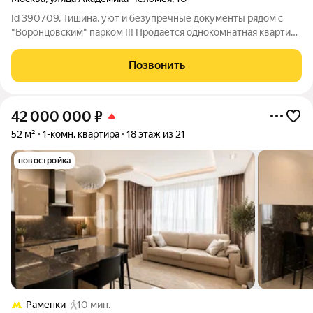
Id 390709. Тишина, уют и безупречные документы рядом с
"Воронцовским" парком !!! Продается однокомнатная квартира
в престижном и экологичном Обручевском районе (ЮЗАО) по
адресу: г. Москва, ул. Челомея, д. 10. Общая площадь 39 кв.м. +
Позвонить
две просторные
42 000 000
₽
52 м²
1-комн. квартира
18 этаж из 21
новостройка
Раменки
10 мин.