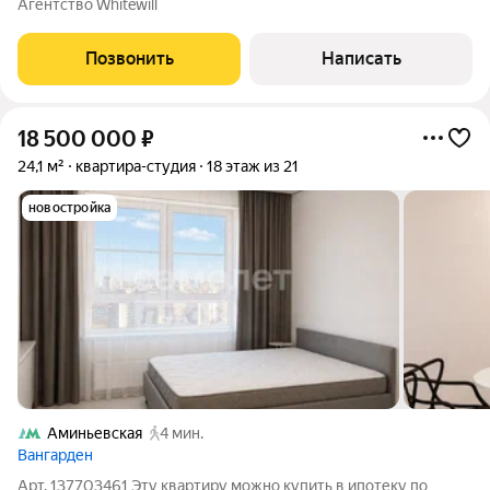
Агентство Whitewill
гостиную, три спальни, три санузла, гардеробные,
постирочную, балкон и холл. Панорамные
Позвонить
Написать
18 500 000
₽
24,1 м²
квартира-студия
18 этаж из 21
новостройка
Аминьевская
4 мин.
Вангарден
Арт. 137703461 Эту квартиру можно купить в ипотеку по