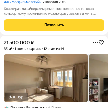
ЖК «Мосфильмовский»
, 2 квартал 2015
Квартира с дизайнерским ремонтом, полностью готова к
комфортному проживанию можно сразу заехать и жить.
Функциональная планировка: просторная кухня-гостиная
отдельная спальня с большой гардеробной совмещённый
Позвонить
санузел с ванной прихожая со
21 500 000
₽
35 м²
1-комн. квартира
12 этаж из 14
3D-тур
Проспект Вернадского
12 мин.