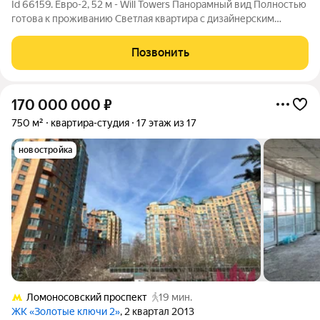
Id 66159. Евро-2, 52 м - Will Towers Панорамный вид Полностью
готова к проживанию Светлая квартира с дизайнерским
ремонтом в современном стиле. Окна выходят на сторону с
красивым открытым видом, благодаря чему в квартире много
Позвонить
естественного света
170 000 000
₽
750 м²
квартира-студия
17 этаж из 17
новостройка
Ломоносовский проспект
19 мин.
ЖК «Золотые ключи 2»
, 2 квартал 2013