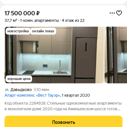
17 500 000
₽
37,7 м²
1-комн. апартаменты
4 этаж из 22
новостройка
онлайн показ
хорошая цена
Давыдково
10 мин.
Апарт-комплекс «Вест Тауэр»
, 1 квартал 2020
Код объекта: 2284928. Стильные однокомнатные апартаменты
в монолитном доме 2020 года на Аминьевском шоссе готовый
вариант, чтобы заехать сразу и жить с комфортом.
Дизайнерский ремонт, потолки 3,3 м и продуманная
Позвонить
планировка создают ощущение простора