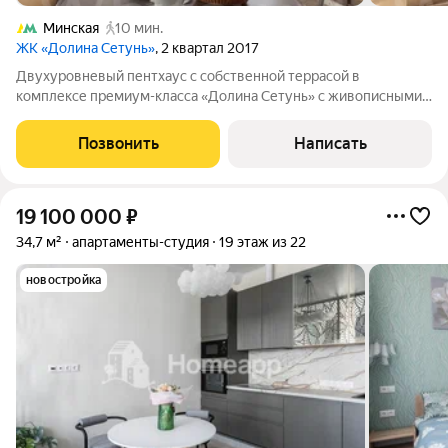
Минская
10 мин.
ЖК «Долина Сетунь»
, 2 квартал 2017
Двухуровневый пентхаус с собственной террасой в
комплексе премиум-класса «Долина Сетунь» с живописными
видами на весь город: панорама на Мосфильмовский пруд,
Поклонную гору, все сталинские высотки, башни «Москва-
Позвонить
Написать
Сити». Пентхаус общей площадью 401 м
19 100 000
₽
34,7 м²
апартаменты-студия
19 этаж из 22
новостройка