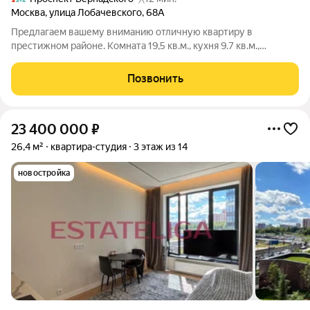
Москва
,
улица Лобачевского
,
68А
Предлагаем вашему вниманию отличную квартиру в
престижном районе. Комната 19,5 кв.м., кухня 9.7 кв.м.,
огромная лоджия на всю квартиру. Квартира укомплектована
кондиционером, стиральной машиной, холодильником,
Позвонить
микроволновой печью, варочной панелью,
23 400 000
₽
26,4 м²
квартира-студия
3 этаж из 14
новостройка