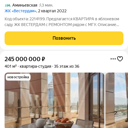
Аминьевская
3 мин.
ЖК «Вестердам»
, 2 квартал 2022
Код объекта: 2214199. Предлагается КВАРТИРА в яблоневом
саду ЖК ВЕСТЕРДАМ с РЕМОНТОМ рядом с МГУ. Описание
квартиры: Общая площадь квартиры 39,8 кв. м включая балкон,
этаж 17 из 29. Дизайнерский ремонт, полностью
Позвонить
укомплектована мебелью и необходимой
245 000 000
₽
401 м²
квартира-студия
35 этаж из 36
новостройка