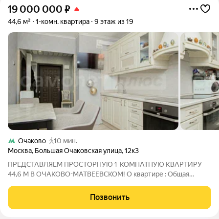
19 000 000
₽
44,6 м²
1-комн. квартира
9 этаж из 19
Очаково
10 мин.
Москва
,
Большая Очаковская улица
,
12к3
ПРЕДСТАВЛЯЕМ ПРОСТОРНУЮ 1-КОМНАТНУЮ КВАРТИРУ
44,6 М В ОЧАКОВО-МАТВЕЕВСКОМ! О квартире : Общая
площадь: 44,6 м просторный вариант для комфортной жизни!
Большая кухня: 14 м; Изолированная комната: 20 м;
Позвонить
Совмещенный санузел ; Застекленный балкон ;