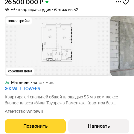
26 500 000
₽
55 м²
квартира-студия
6 этаж из 52
новостройка
хорошая цена
Матвеевская
7 мин.
ЖК WILL TOWERS
Квартира с 1 спальней общей площадью 55 м в комплексе
бизнес-класса «Уилл Тауэрс» в Раменках. Квартира без
отделки расположена на 6 этаже в башне К2 «Энерджи».
Агентство Whitewill
Свободная планировка позволяет организовать пространство
по собственному усмотрению.
Позвонить
Написать