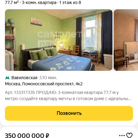
77,7 м²
3-комн. квартира
1 этаж из 8
Вавиловская
10 мин.
Москва
,
Ломоносовский проспект
,
4к2
Арт. 133317335 ПРОДАЮ: 3-комнатная квартира 77.7 м у
метро: создайте квартиру мечты в готовом доме с идеальным
расположением! РАЗУМНЫЙ ТОРГ УМЕСТЕН Желаете полное
погружение? По запросу пришлю индивидуальный 3D-тур,
Позвонить
чтобы оценить каждый уголок, не
350 000 000
₽