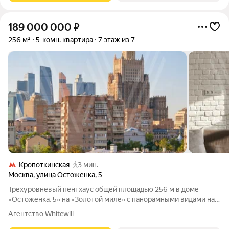
189 000 000
₽
256 м²
5-комн. квартира
7 этаж из 7
Кропоткинская
3 мин.
Москва
,
улица Остоженка
,
5
Трёхуровневый пентхаус общей площадью 256 м в доме
«Остоженка, 5» на «Золотой миле» с панорамными видами на
всю Москву. В доме поменены коммуникации пять лет назад,
Агентство Whitewill
заменены деревянные перекрытия на железобетонные.