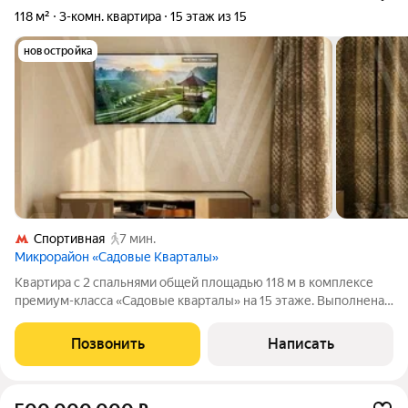
118 м²
3-комн. квартира
15 этаж из 15
новостройка
Спортивная
7 мин.
Микрорайон «Садовые Кварталы»
Квартира с 2 спальнями общей площадью 118 м в комплексе
премиум-класса «Садовые кварталы» на 15 этаже. Выполнена
дизайнерская отделка в классическом стиле. Установлена
система индивидуального кондиционирования. Планировка
Позвонить
Написать
включает кухню-гостиную с