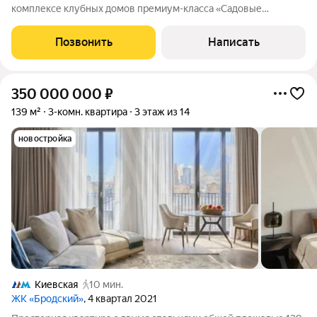
комплексе клубных домов премиум-класса «Садовые
кварталы» в Хамовниках. Квартира с готовой дизайнерской
отделкой расположена на верхнем пятнадцатом этаже, откуда
Позвонить
Написать
открываются панорамные виды на
350 000 000
₽
139 м²
3-комн. квартира
3 этаж из 14
новостройка
Киевская
10 мин.
ЖК «Бродский»
, 4 квартал 2021