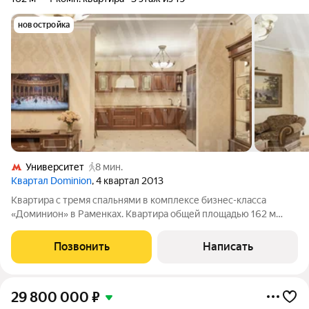
новостройка
Университет
8 мин.
Квартал Dominion
, 4 квартал 2013
Квартира с тремя спальнями в комплексе бизнес-класса
«Доминион» в Раменках. Квартира общей площадью 162 м
расположена на третьем этаже в корпусе 1. Интерьер
оформлен в молочных и бежевых тонах. Потолки украшают,
Позвонить
Написать
покрытые позолотой, испанские люстры
29 800 000
₽