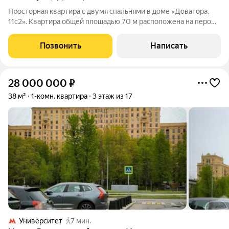
Просторная квартира c двумя спальнями в доме «Доватора,
11с2». Квартира общей площадью 70 м расположена на пером
этаже. Выполнен современный ремонт в светлых тонах.
Функциональная планировка включает гостиную, две спальни,
Позвонить
Написать
кухню, санузел и прихожую.
28 000 000
₽
38 м²
1-комн. квартира
3 этаж из 17
Университет
7 мин.