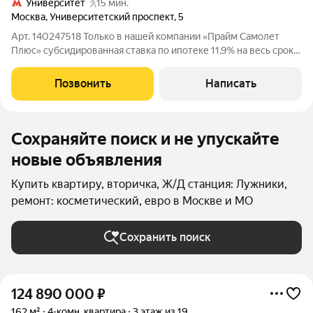
Университет
15 мин.
Москва
,
Университетский проспект
,
5
Арт. 140247518 Только в нашей компании «Прайм Самолет
Плюс» субсидированная ставка по ипотеке 11,9% на весь срок!
Помощь в оформлении ипотеки от квалифицированного
ипотечного брокера и полное юридическое сопровождение
Позвонить
Написать
сделки. Покупая квартиру с нами,
Сохраняйте поиск и не упускайте
новые объявления
Купить квартиру, вторичка, Ж/Д станция: Лужники,
ремонт: косметический, евро в Москве и МО
Сохранить поиск
124 890 000
₽
162 м²
4-комн. квартира
3 этаж из 19