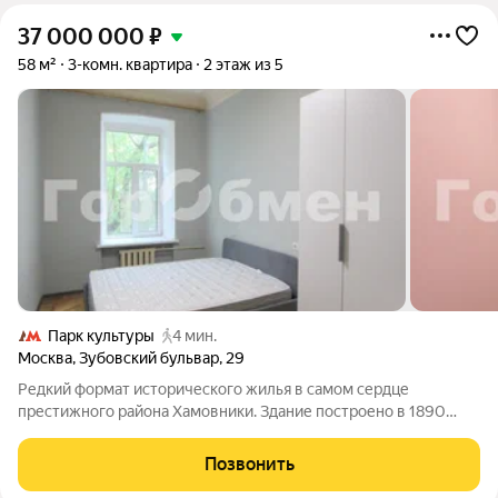
37 000 000
₽
58 м²
3-комн. квартира
2 этаж из 5
Парк культуры
4 мин.
Москва
,
Зубовский бульвар
,
29
Редкий формат исторического жилья в самом сердце
престижного района Хамовники. Здание построено в 1890
году по индивидуальному проекту, что наделяет его особым
шармом дореволюционной архитектуры и высокой
Позвонить
инвестиционной ценностью. Высокие потолки: