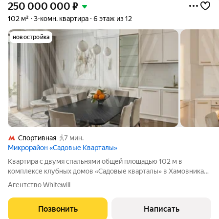
250 000 000
₽
102 м²
3-комн. квартира
6 этаж из 12
новостройка
Спортивная
7 мин.
Микрорайон «Садовые Кварталы»
Квартира с двумя спальнями общей площадью 102 м в
комплексе клубных домов «Садовые кварталы» в Хамовниках.
Квартира расположена на шестом этаже в корпусе 2.10.
Агентство Whitewill
Выполнена отделка по эксклюзивному проекту. Кухонный
гарнитур и встроенные шкафы
Позвонить
Написать