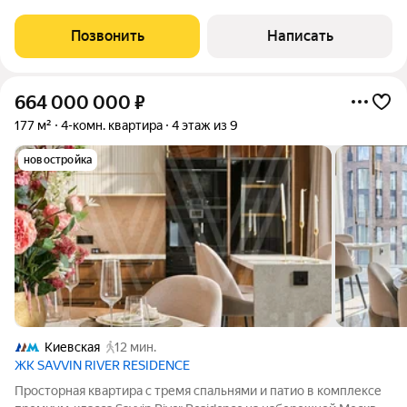
Миле». Квартира площадью 300 м расположена на 5 этаже.
Отделка выполнена в классическом стиле. Интерьер
Позвонить
Написать
украшают предметы мебели от
664 000 000
₽
177 м²
4-комн. квартира
4 этаж из 9
новостройка
Киевская
12 мин.
ЖК SAVVIN RIVER RESIDENCE
Просторная квартира с тремя спальнями и патио в комплексе