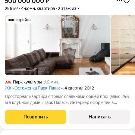
500 000 000
₽
256 м²
4-комн. квартира
2 этаж из 7
новостройка
Парк культуры
6 мин.
ЖК «Остоженка Парк-Палас»
, 4 квартал 2012
Просторная квартира с тремя спальнями общей площадью 256
м в клубном доме «Парк Палас». Интерьер оформлен в
светлых тонах, в отделке использован натуральный мрамор и
ценные породы дерева. На полу выложен паркет рисунком
Позвонить
Написать
«французская ёлочка», стены