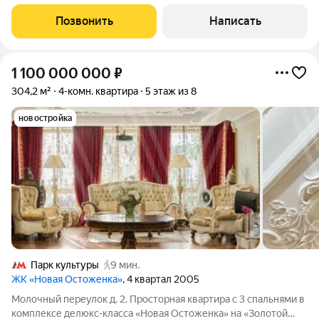
использованием натуральных материалов шпон дуба,
сатинированная сталь, декоративная штукатурка. На полу
Позвонить
Написать
выложены инженерная доска из дуба и
1 100 000 000
₽
304,2 м²
4-комн. квартира
5 этаж из 8
новостройка
Парк культуры
9 мин.
ЖК «Новая Остоженка»
, 4 квартал 2005
Молочный переулок д. 2. Просторная квартира с 3 спальнями в
комплексе делюкс-класса «Новая Остоженка» на «Золотой