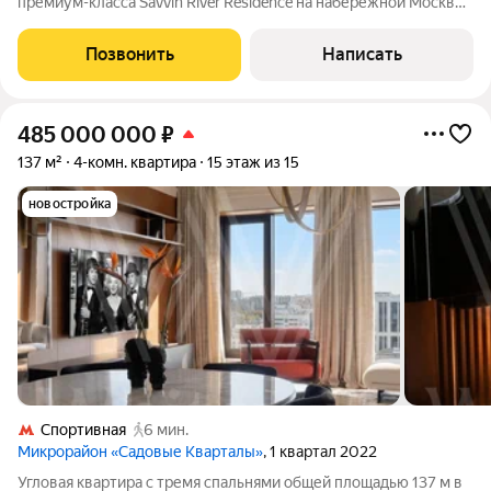
премиум-класса Savvin River Residence на набережной Москвы-
реки. Квартира общей площадью 177 м расположена на
четвёртом этаже. Интерьер оформлен в современном стиле.
Позвонить
Написать
Установлены системы
485 000 000
₽
137 м²
4-комн. квартира
15 этаж из 15
новостройка
Спортивная
6 мин.
Микрорайон «Садовые Кварталы»
, 1 квартал 2022
Угловая квартира с тремя спальнями общей площадью 137 м в