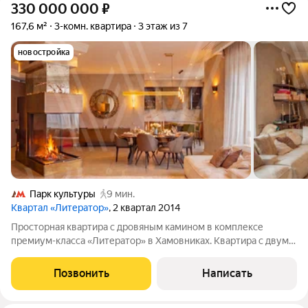
330 000 000
₽
167,6 м²
3-комн. квартира
3 этаж из 7
новостройка
Парк культуры
9 мин.
Квартал «Литератор»
, 2 квартал 2014
Просторная квартира с дровяным камином в комплексе
премиум-класса «Литератор» в Хамовниках. Квартира с двумя
спальнями общей площадью 172 м расположена на 3 этаже.
Светлый дизайнерский интерьер оформлен в стиле
Позвонить
Написать
современной классики. В отделке