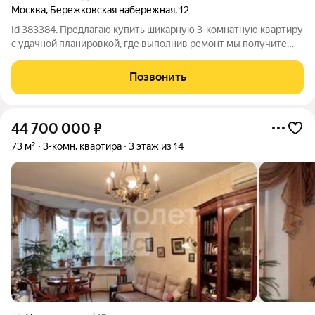
Москва
,
Бережковская набережная
,
12
Id 383384. Предлагаю купить шикарную 3-комнатную квартиру
с удачной планировкой, где выполнив ремонт мы получите
квартиру своей мечты. Исходная планировка без изменений,
но это ведь значит, что вы можете сделать все под себя.
Позвонить
Квартира светлая и
44 700 000
₽
73 м²
3-комн. квартира
3 этаж из 14