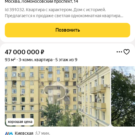
Москва
,
Ломоносовский проспект
,
14
Id 391032. Квартира с характером. Дом с историей.
Предлагается к продаже светлая однокомнатная квартира
площадью 38 м, расположенная на комфортном 3-м этаже
одного из самых известных сталинских домов Москвы.
Позвонить
Продуманная планировка позволяет создать
47 000 000
₽
93 м²
3-комн. квартира
5 этаж из 9
хорошая цена
Киевская
7 мин.