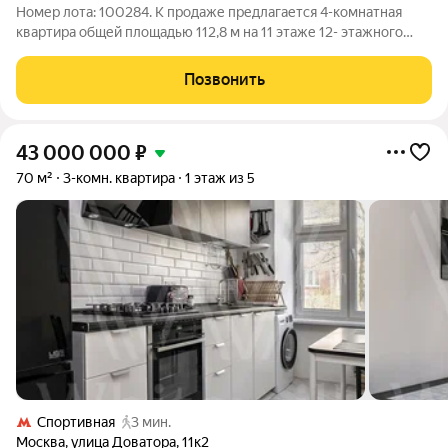
Номер лота: 100284. К продаже предлагается 4-комнатная
квартира общей площадью 112,8 м на 11 этаже 12- этажного
кирпичного дома в одном из самых комфортных и престижных
районов Западного округа. Дом, построенный в 1972 году.
Позвонить
Квартира в хорошем
43 000 000
₽
70 м²
3-комн. квартира
1 этаж из 5
Спортивная
3 мин.
Москва
,
улица Доватора
,
11к2