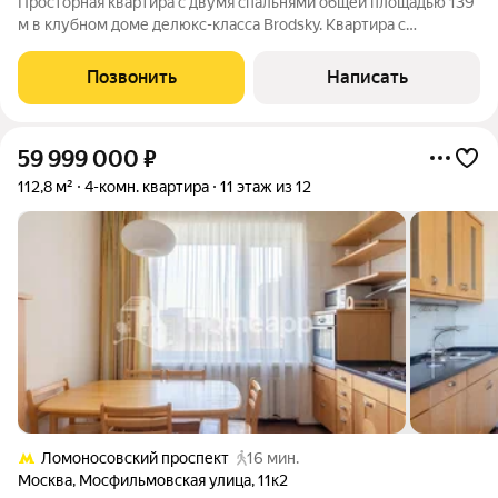
Просторная квартира с двумя спальнями общей площадью 139
м в клубном доме делюкс-класса Brodsky. Квартира с
дизайнерским ремонтом от застройщика расположена на
третьем этаже. Отделка с использованием
Позвонить
Написать
высококачественных материалов паркет из
59 999 000
₽
112,8 м²
4-комн. квартира
11 этаж из 12
Ломоносовский проспект
16 мин.
Москва
,
Мосфильмовская улица
,
11к2