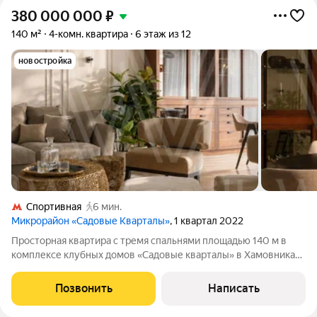
380 000 000
₽
140 м²
4-комн. квартира
6 этаж из 12
новостройка
Спортивная
6 мин.
Микрорайон «Садовые Кварталы»
, 1 квартал 2022
Просторная квартира с тремя спальнями площадью 140 м в
комплексе клубных домов «Садовые кварталы» в Хамовниках.
Выполнена отделка по эксклюзивному проекту от дизайнера
Елены Потемкиной. Кухонный гарнитур и встроенные шкафы
Позвонить
Написать
изготовлены на заказ из