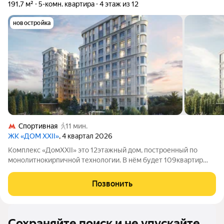
191,7 м²
5-комн. квартира
4 этаж из 12
новостройка
Спортивная
11 мин.
ЖК «ДОМ XXII»
, 4 квартал 2026
Комплекс «ДомXXII» это 12этажный дом, построенный по
монолитнокирпичной технологии. В нём будет 109квартир
разной планировки: среди вариантов есть жильё с патио,
террасами и пентхаусами. Потолки в квартирах достаточно
Позвонить
высокие от 3,5 до 4,5метра.
Сохраняйте поиск и не упускайте