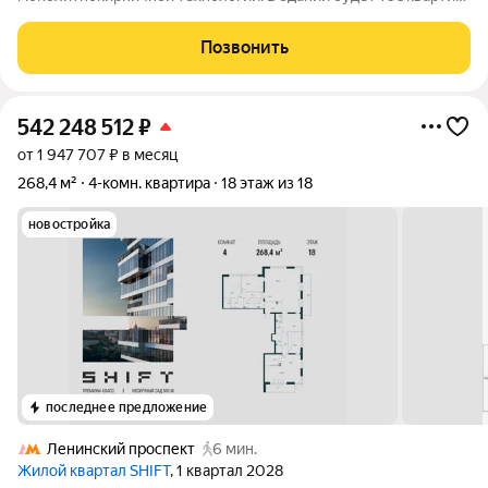
причём покупатели смогут выбрать вариант с подходящей
планировкой в том числе жильё с патио, террасами или в
Позвонить
формате пентхауса. Потолки в
542 248 512
₽
от 1 947 707 ₽ в месяц
268,4 м²
4-комн. квартира
18 этаж из 18
новостройка
последнее предложение
Ленинский проспект
6 мин.
Жилой квартал SHIFT
, 1 квартал 2028