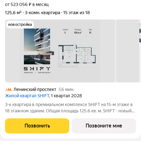
от 523 056 ₽ в месяц
125,6 м²
3-комн. квартира
15 этаж из 18
новостройка
Ленинский проспект
6 мин.
Жилой квартал SHIFT
, 1 квартал 2028
3-к квартира в премиальном комплексе SHIFT на 15-м этаже в
18 этажном здании. Общая площадь 125.6 кв. м. SHIFT - новый
премиальный проект от девелопера PIONEER в Донском
районе, в 300 м от Нескучного сада. Главная особенность
Позвонить
Позвоните мне
проекта - 5 башен, в