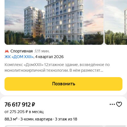
Спортивная
11 мин.
ЖК «ДОМ XXII»
, 4 квартал 2026
Комплекс «ДомXXII» 12этажное здание, возведённое по
монолитнокирпичной технологии. В нём разместят
109квартир: будут представлены разные варианты
планировок в том числе с патио, террасами и пентхаусами.
Позвонить
Потолки в помещениях достаточно высокие: их
76 617 912
₽
от 275 205 ₽ в месяц
88,3 м²
3-комн. квартира
3 этаж из 18