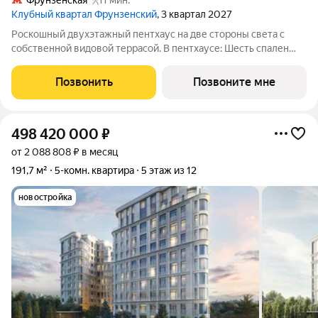
Фрунзенская
11 мин.
Клубный квартал Фрунзенский
, 3 квартал 2027
Роскошный двухэтажный пентхаус на две стороны света с
собственной видовой террасой. В пентхаусе: Шесть спален
Кухня-гостиная более 100 кв.м с камином Собственная
терраса Потолки 3,57 м Фрунзенская набережная один из
Позвонить
Позвоните мне
самых желанных районов
498 420 000
₽
от 2 088 808 ₽ в месяц
191,7 м²
5-комн. квартира
5 этаж из 12
новостройка