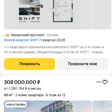
Ленинский проспект
6 мин.
Жилой квартал SHIFT
, 1 квартал 2028
2-к квартира в премиальном комплексе SHIFT на 3-м этаже в
18 этажном здании. Общая площадь 51.8 кв. м. SHIFT - новый
премиальный проект от девелопера PIONEER в Донском
районе, в 300 м от Нескучного сада. Главная особенность
Позвонить
Позвоните мне
проекта - 5 башен, в
308 000 000
₽
от 1 290 784 ₽ в месяц
88 м²
2-комн. квартира
6 этаж из 12
новостройка