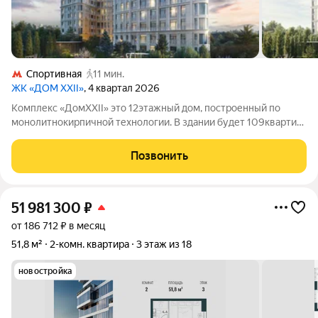
Спортивная
11 мин.
ЖК «ДОМ XXII»
, 4 квартал 2026
Комплекс «ДомXXII» это 12этажный дом, построенный по
монолитнокирпичной технологии. В здании будет 109квартир
разной планировки: среди них есть варианты с патио,
террасами и пентхаусами. Потолки в помещениях достаточно
Позвонить
высокие от 3,5 до 4,5метра.
51 981 300
₽
от 186 712 ₽ в месяц
51,8 м²
2-комн. квартира
3 этаж из 18
новостройка