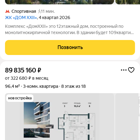
Спортивная
11 мин.
ЖК «ДОМ XXII»
, 4 квартал 2026
Комплекс «ДомXXII» это 12этажный дом, построенный по
монолитнокирпичной технологии. В здании будет 109квартир
разной планировки: среди них есть варианты с террасами,
патио и пентхаусами. Потолки в квартирах достаточно
Позвонить
высокие от 3,5 до 4,5метра.
89 835 160
₽
от 322 680 ₽ в месяц
96,4 м²
3-комн. квартира
8 этаж из 18
новостройка