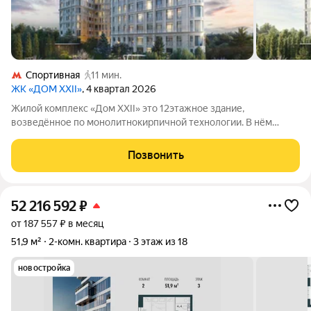
Спортивная
11 мин.
ЖК «ДОМ XXII»
, 4 квартал 2026
Жилой комплекс «Дом XXII» это 12этажное здание,
возведённое по монолитнокирпичной технологии. В нём
будет 109 квартир, причём покупатели смогут выбрать
вариант с подходящей планировкой: среди предложений
Позвонить
квартиры с патио, террасами и пентхаусы.
52 216 592
₽
от 187 557 ₽ в месяц
51,9 м²
2-комн. квартира
3 этаж из 18
новостройка