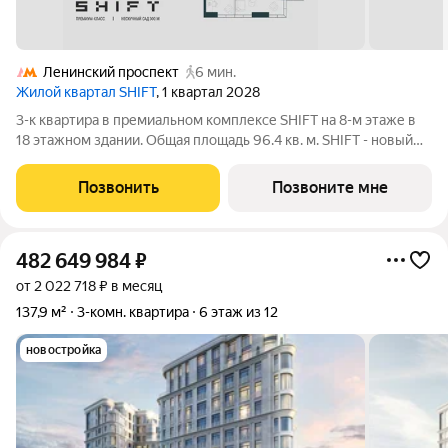
Ленинский проспект
6 мин.
Жилой квартал SHIFT
, 1 квартал 2028
3-к квартира в премиальном комплексе SHIFT на 8-м этаже в
18 этажном здании. Общая площадь 96.4 кв. м. SHIFT - новый
премиальный проект от девелопера PIONEER в Донском
районе, в 300 м от Нескучного сада. Главная особенность
Позвонить
Позвоните мне
проекта - 5 башен, в
482 649 984
₽
от 2 022 718 ₽ в месяц
137,9 м²
3-комн. квартира
6 этаж из 12
новостройка