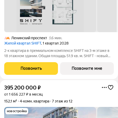
Ленинский проспект
6 мин.
Жилой квартал SHIFT
, 1 квартал 2028
2-к квартира в премиальном комплексе SHIFT на 3-м этаже в
18 этажном здании. Общая площадь 51.9 кв. м. SHIFT - новый
премиальный проект от девелопера PIONEER в Донском
районе, в 300 м от Нескучного сада. Главная особенность
Позвонить
Позвоните мне
проекта - 5 башен, в
395 200 000
₽
от 1 656 227 ₽ в месяц
152,1 м²
4-комн. квартира
7 этаж из 12
новостройка