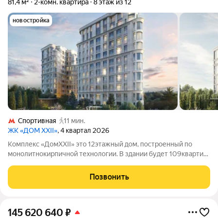
81,4 м²
2-комн. квартира
8 этаж из 12
новостройка
Спортивная
11 мин.
ЖК «ДОМ XXII»
, 4 квартал 2026
Комплекс «ДомXXII» это 12этажный дом, построенный по
монолитнокирпичной технологии. В здании будет 109квартир
среди них найдутся варианты с разными планировками: в том
числе с патио, террасами и пентхаусами. Потолки в
Позвонить
помещениях достаточно высокие
145 620 640
₽