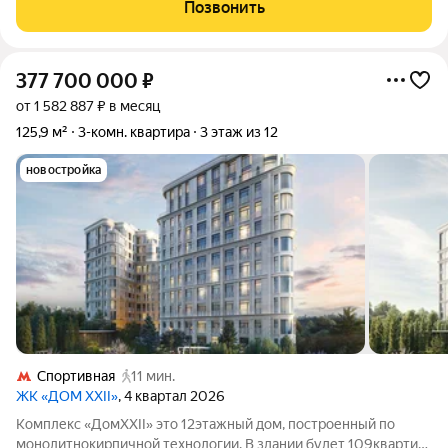
особенным: - Дровяной камин, который добавляет уют и тепло
Позвонить
в гостиной, стильный
377 700 000
₽
от 1 582 887 ₽ в месяц
125,9 м²
3-комн. квартира
3 этаж из 12
новостройка
Спортивная
11 мин.
ЖК «ДОМ XXII»
, 4 квартал 2026
Комплекс «ДомXXII» это 12этажный дом, построенный по
монолитнокирпичной технологии. В здании будет 109квартир,