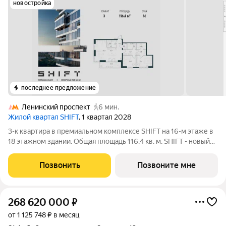
новостройка
последнее предложение
Ленинский проспект
6 мин.
Жилой квартал SHIFT
, 1 квартал 2028
3-к квартира в премиальном комплексе SHIFT на 16-м этаже в
18 этажном здании. Общая площадь 116.4 кв. м. SHIFT - новый
премиальный проект от девелопера PIONEER в Донском
районе, в 300 м от Нескучного сада. Главная особенность
Позвонить
Позвоните мне
проекта - 5 башен, в
268 620 000
₽
от 1 125 748 ₽ в месяц