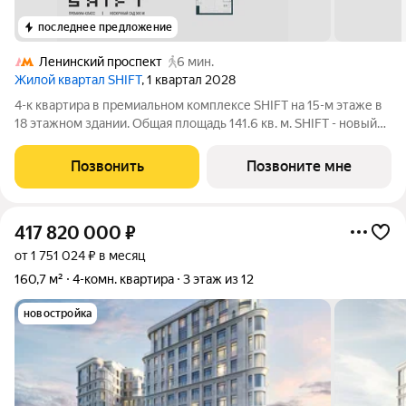
последнее предложение
Ленинский проспект
6 мин.
Жилой квартал SHIFT
, 1 квартал 2028
4-к квартира в премиальном комплексе SHIFT на 15-м этаже в
18 этажном здании. Общая площадь 141.6 кв. м. SHIFT - новый
премиальный проект от девелопера PIONEER в Донском
районе, в 300 м от Нескучного сада. Главная особенность
Позвонить
Позвоните мне
проекта - 5 башен, в
417 820 000
₽
от 1 751 024 ₽ в месяц
160,7 м²
4-комн. квартира
3 этаж из 12
новостройка