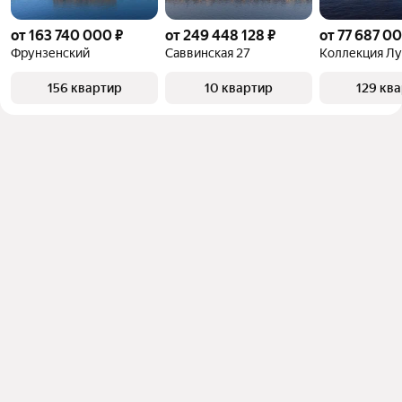
от 163 740 000 ₽
от 249 448 128 ₽
от 77 687 00
Фрунзенский
Саввинская 27
Коллекция Л
156 квартир
10 квартир
129 кв