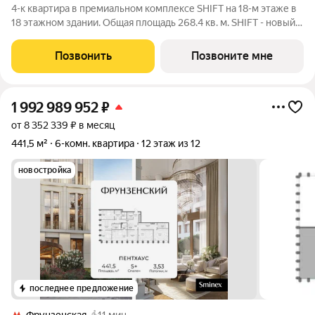
4-к квартира в премиальном комплексе SHIFT на 18-м этаже в
18 этажном здании. Общая площадь 268.4 кв. м. SHIFT - новый
премиальный проект от девелопера PIONEER в Донском
районе, в 300 м от Нескучного сада. Главная особенность
Позвонить
Позвоните мне
проекта - 5 башен, в
1 992 989 952
₽
от 8 352 339 ₽ в месяц
441,5 м²
6-комн. квартира
12 этаж из 12
новостройка
последнее предложение