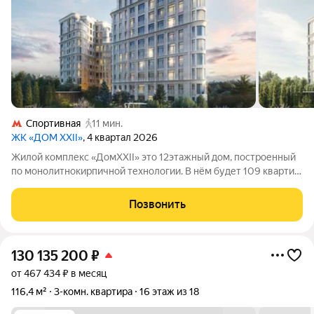
Спортивная
11 мин.
ЖК «ДОМ XXII»
, 4 квартал 2026
Жилой комплекс «ДомXXII» это 12этажный дом, построенный
по монолитнокирпичной технологии. В нём будет 109 квартир
разной планировки: среди вариантов есть жильё с патио,
террасами и пентхаусами. Потолки в квартирах достаточно
Позвонить
высокие от 3,5 до
130 135 200
₽
от 467 434 ₽ в месяц
116,4 м²
3-комн. квартира
16 этаж из 18