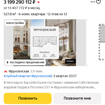
3 199 290 112
₽
от 13 407 772 ₽ в месяц
527,8 м²
6-комн. квартира
12 этаж из 12
новостройка
последнее предложение
Фрунзенская
11 мин.
Клубный квартал Фрунзенский
, 3 квартал 2027
В пентхаусе: Бассейн Кухня-гостиная с камином Собственная
видовая терраса Потолки 3,57 м Фрунзенская набережная
один из самых желанных районов Москвы, на уровне
Остоженки и Патриарших. Поблизости нет и не появится
Позвонить
Позвоните мне
проектов элитного класса: