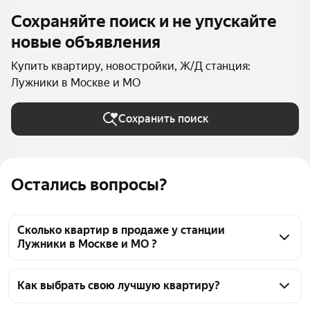
Сохраняйте поиск и не упускайте
новые объявления
Купить квартиру, новостройки, Ж/Д станция:
Лужники в Москве и МО
Сохранить поиск
Остались вопросы?
Сколько квартир в продаже у станции
Лужники в Москве и МО ?
На Яндекс Недвижимости в продаже у станции 
Лужники в Москве и МО 80 квартир, из них 2 
Как выбрать свою лучшую квартиру?
объявления от агентств, 78 объявлений от 