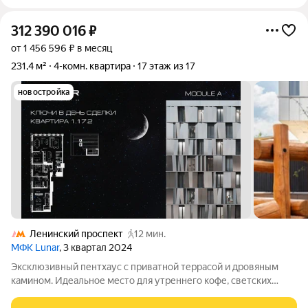
312 390 016
₽
от 1 456 596 ₽ в месяц
231,4 м²
4-комн. квартира
17 этаж из 17
новостройка
Ленинский проспект
12 мин.
МФК Lunar
, 3 квартал 2024
Эксклюзивный пентхаус с приватной террасой и дровяным
камином. Идеальное место для утреннего кофе, светских
мероприятий или семейных ужинов. Что делает этот пентхаус