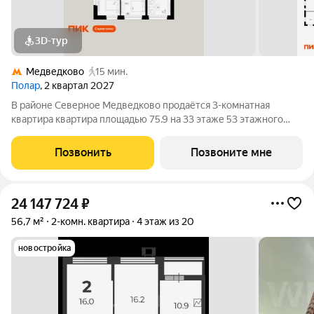
3D-тур
Медведково
15 мин.
Полар
, 2 квартал 2027
В районе Северное Медведково продаётся 3-комнатная
квартира квартира площадью 75.9 на 33 этаже 53 этажного
дома (корпус 1.4, секция 1) в проекте ПИК «Полар». Удобное
расположение 17 минут пешком до станции метро
Позвонить
Позвоните мне
«Медведково». 8 минут на автомобиле до
24 147 724
₽
56,7 м²
2-комн. квартира
4 этаж из 20
новостройка