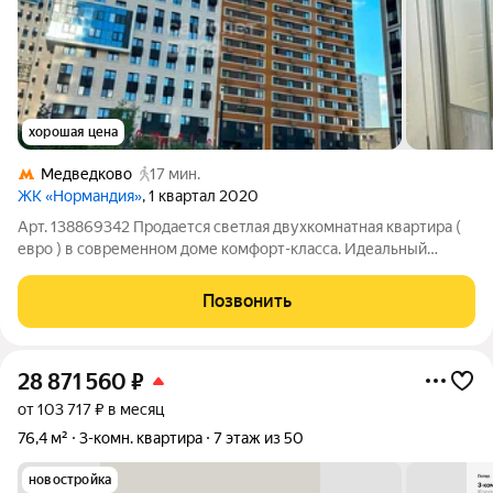
хорошая цена
Медведково
17 мин.
ЖК «Нормандия»
, 1 квартал 2020
Арт. 138869342 Продается светлая двухкомнатная квартира (
евро ) в современном доме комфорт-класса. Идеальный
вариант для жизни или инвестиций: цены на аренду постоянно
растут. Квартира полностью готова к заезду всё остается
Позвонить
новому владельцу. Сделан
28 871 560
₽
от 103 717 ₽ в месяц
76,4 м²
3-комн. квартира
7 этаж из 50
новостройка