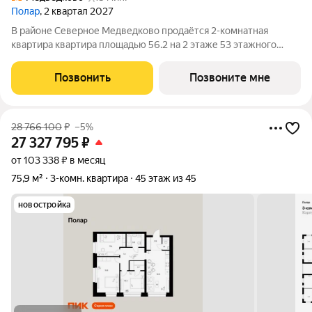
Полар
, 2 квартал 2027
В районе Северное Медведково продаётся 2-комнатная
квартира квартира площадью 56.2 на 2 этаже 53 этажного
дома (корпус 1.4, секция 1) в проекте ПИК «Полар». Удобное
расположение 17 минут пешком до станции метро
Позвонить
Позвоните мне
«Медведково». 8 минут на автомобиле до
28 766 100
₽
–5%
27 327 795
₽
от 103 338 ₽ в месяц
75,9 м²
3-комн. квартира
45 этаж из 45
новостройка