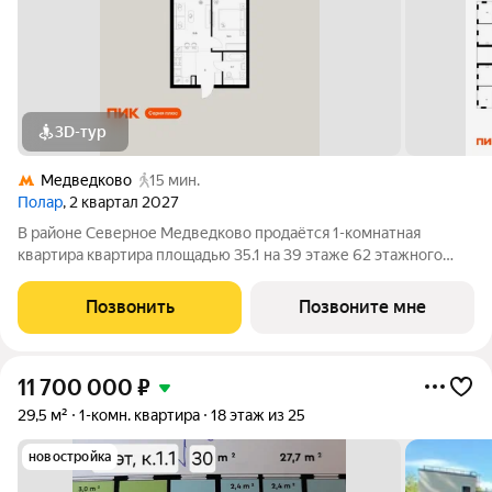
3D-тур
Медведково
15 мин.
Полар
, 2 квартал 2027
В районе Северное Медведково продаётся 1-комнатная
квартира квартира площадью 35.1 на 39 этаже 62 этажного
дома (корпус 1.5, секция 2) в проекте ПИК «Полар». Удобное
расположение 17 минут пешком до станции метро
Позвонить
Позвоните мне
«Медведково». 8 минут на автомобиле до
11 700 000
₽
29,5 м²
1-комн. квартира
18 этаж из 25
новостройка