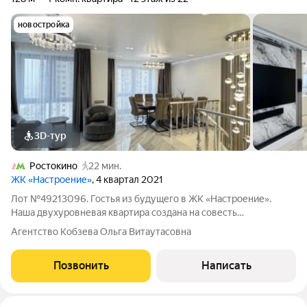
новостройка
3D-тур
Ростокино
22 мин.
ЖК «Настроение»
, 4 квартал 2021
Лот №49213096. Гостья из будущего в ЖК «Настроение».
Наша двухуровневая квартира создана на совесть
собственником строителем с любовью и профессионализмом.
Агентство Кобзева Ольга Витаутасовна
Ультрасовременные технологии гармонично вплетены в
надёжный ремонт с применением проверенных
Позвонить
Написать