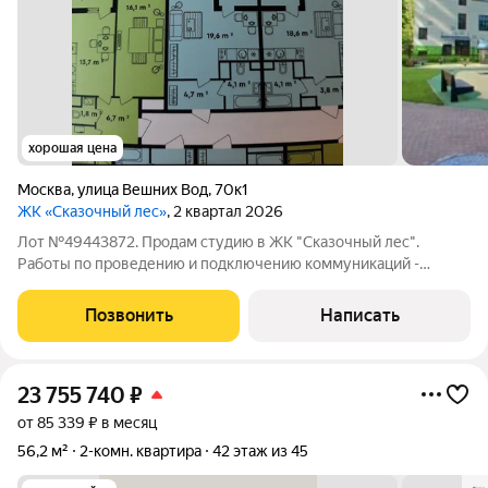
хорошая цена
Москва
,
улица Вешних Вод
,
70к1
ЖК «Сказочный лес»
, 2 квартал 2026
Лот №49443872. Продам студию в ЖК "Сказочный лес".
Работы по проведению и подключению коммуникаций -
завершены. Работы по благоустройству внутренних и
прилегающих территорий ЖК - завершены. Про студию: Это
Позвонить
Написать
отличная видовая студия в уникальном ЖК г.
23 755 740
₽
от 85 339 ₽ в месяц
56,2 м²
2-комн. квартира
42 этаж из 45