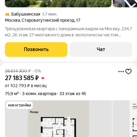
Бабушкинская
7 мин.
Москва
,
Староватутинский проезд
,
17
Трехуровневая квартира с панорамным видом на Москву, 234.7
м2. 26 этаж 27-миэтажного дома в экологически чистом
районе. Индивидуальный проект. Первый этаж - светлая,
просторная гостиная с панорамным видом на город, большая
Позвонить
Чат
кухня, столовая,
28 614 300
₽
–5%
27 183 585
₽
от 102 793 ₽ в месяц
75,9 м²
3-комн. квартира
33 этаж из 45
новостройка