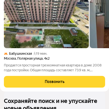
Бабушкинская
19 мин.
Москва
,
Полярная улица
,
4к2
Продается просторная трехкомнатная квартира в доме 2008
года постройки. Общая площадь составляет 73.9 кв. м,
расположена на 13-м этаже 24-этажного здания. Высота
потолков 2.8 метра. Квартира отличается удобной
Позвонить
планировкой, благодаря чему окна
Сохраняйте поиск и не упускайте
новые объявления