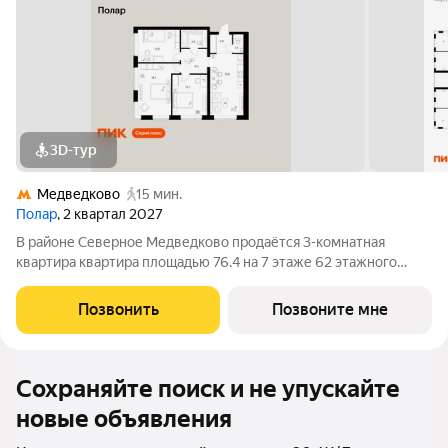
3D-тур
Медведково
15 мин.
Полар
, 2 квартал 2027
В районе Северное Медведково продаётся 3-комнатная
квартира квартира площадью 76.4 на 7 этаже 62 этажного
дома (корпус 1.5, секция 2) в проекте ПИК «Полар». Удобное
расположение 17 минут пешком до станции метро
Позвонить
Позвоните мне
«Медведково». 8 минут на автомобиле до
Сохраняйте поиск и не упускайте
новые объявления