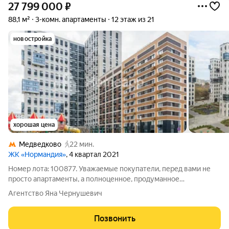
27 799 000
₽
88,1 м²
3-комн. апартаменты
12 этаж из 21
новостройка
хорошая цена
Медведково
22 мин.
ЖК «Нормандия»
, 4 квартал 2021
Номер лота: 100877. Уважаемые покупатели, перед вами не
просто апартаменты, а полноценное, продуманное
пространство для жизни большой семьи в стильном и
Агентство Яна Чернушевич
современном ЖК Нормандия! Это одно из самых выгодных и
интересных предложений в данном комплексе!
Позвонить