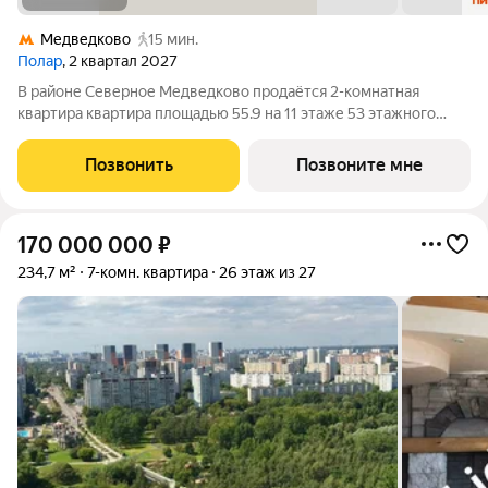
Медведково
15 мин.
Полар
, 2 квартал 2027
В районе Северное Медведково продаётся 2-комнатная
квартира квартира площадью 55.9 на 11 этаже 53 этажного
дома (корпус 1.4, секция 1) в проекте ПИК «Полар». Удобное
расположение 17 минут пешком до станции метро
Позвонить
Позвоните мне
«Медведково». 8 минут на автомобиле до
170 000 000
₽
234,7 м²
7-комн. квартира
26 этаж из 27