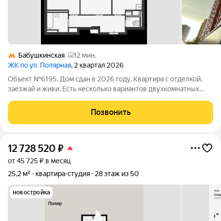
Бабушкинская
12 мин.
ЖК по ул. Полярная
, 2 квартал 2026
Объект №6195. Дом сдан в 2026 году. Квартира с отделкой,
заезжай и живи. Есть несколько вариантов двухкомнатных
квартир метраж от 56 до 60 кв.м., этажи с 2 по 10, стоимость
от 24,2 до 25,5 млн. рублей. Возможна покупка по семейной
Позвонить
ипотеке.
12 728 520
₽
от 45 725 ₽ в месяц
25,2 м²
квартира-студия
28 этаж из 50
новостройка