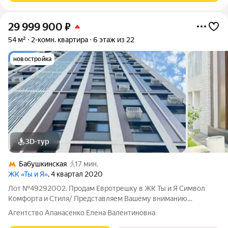
29 999 900
₽
54 м²
2-комн. квартира
6 этаж из 22
новостройка
3D-тур
Бабушкинская
17 мин.
ЖК «Ты и Я»
, 4 квартал 2020
Лот №49292002. Продам Евротрешку в ЖК Ты и Я Символ
Комфорта и Стиля/ Представляем Вашему вниманию
эксклюзивное предложение просторную евротрешку в
Агентство Апанасенко Елена Валентиновна
престижном жилом комплексе Ты и Я, где каждая деталь