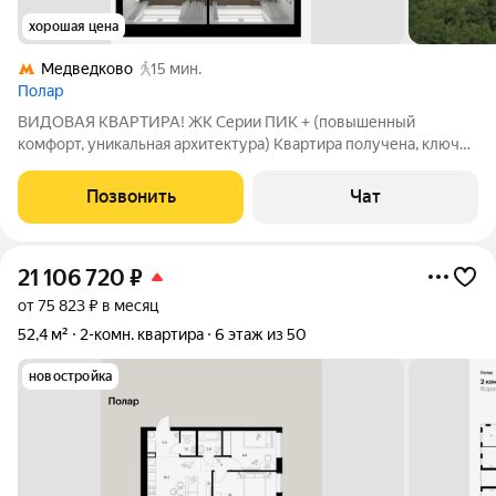
хорошая цена
Медведково
15 мин.
Полар
ВИДОВАЯ КВАРТИРА! ЖК Серии ПИК + (повышенный
комфорт, уникальная архитектура) Квартира получена, ключи
на руках. Оформление собственности произведено. Продаётся
1 комнатная квартира (или евродвушка) в корп.1.1., общей
Позвонить
Чат
площадью 35 кв.м. Расположена на
21 106 720
₽
от 75 823 ₽ в месяц
52,4 м²
2-комн. квартира
6 этаж из 50
новостройка