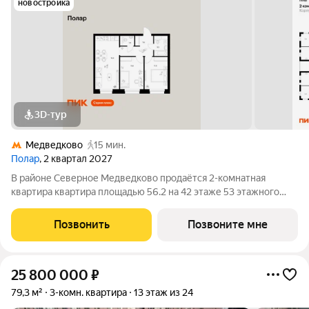
новостройка
3D-тур
Медведково
15 мин.
Полар
, 2 квартал 2027
В районе Северное Медведково продаётся 2-комнатная
квартира квартира площадью 56.2 на 42 этаже 53 этажного
дома (корпус 1.4, секция 1) в проекте ПИК «Полар». Удобное
расположение 17 минут пешком до станции метро
Позвонить
Позвоните мне
«Медведково». 8 минут на автомобиле до
25 800 000
₽
79,3 м²
3-комн. квартира
13 этаж из 24