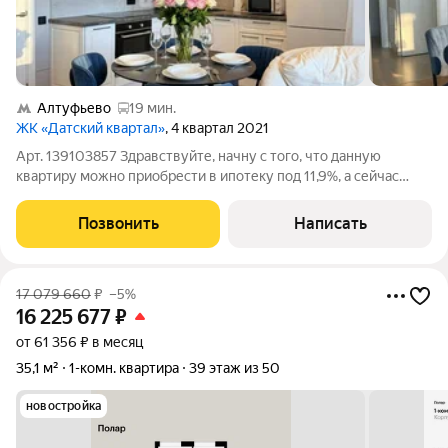
Алтуфьево
19 мин.
ЖК «Датский квартал»
, 4 квартал 2021
Арт. 139103857 Здравствуйте, начну с того, что данную
квартиру можно приобрести в ипотеку под 11,9%, а сейчас
расскажу, почему Вам захочется жить именно здесь: квартира
просторная, в ней есть воздух и много света, а планировка
Позвонить
Написать
позволяет собирать
17 079 660
₽
–5%
16 225 677
₽
от 61 356 ₽ в месяц
35,1 м²
1-комн. квартира
39 этаж из 50
новостройка