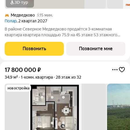
3D-тур
Медведково
15 мин.
Полар
, 2 квартал 2027
В районе Северное Медведково продаётся 3-комнатная
квартира квартира площадью 75.9 на 45 этаже 53 этажного
дома (корпус 1.4, секция 1) в проекте ПИК «Полар». Удобное
расположение 17 минут пешком до станции метро
Позвонить
Позвоните мне
«Медведково». 8 минут на автомобиле до
17 800 000
₽
34,9 м²
1-комн. квартира
28 этаж из 32
новостройка