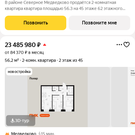
В районе Северное Медведково продаётся 2-комнатная
квартира квартира площадью 56.3 на 45 этаже 62 этажного
дома (корпус 1.5, секция 2) в проекте ПИК «Полар». Удобное
расположение 17 минут пешком до станции метро
Позвонить
Позвоните мне
«Медведково». 8 минут на автомобиле до
23 485 980
₽
от 84 370 ₽ в месяц
56,2 м²
2-комн. квартира
2 этаж из 45
новостройка
3D-тур
Медведково
15 мин.