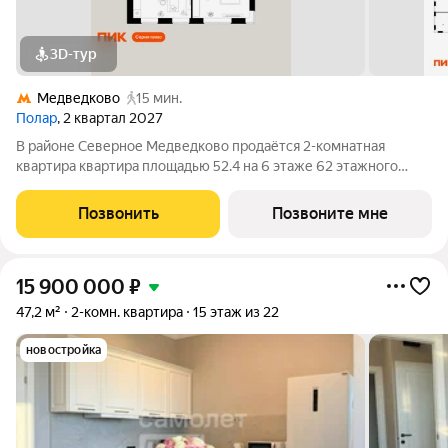
3D-тур
Медведково
15 мин.
Полар
, 2 квартал 2027
В районе Северное Медведково продаётся 2-комнатная
квартира квартира площадью 52.4 на 6 этаже 62 этажного
дома (корпус 1.5, секция 2) в проекте ПИК «Полар». Удобное
расположение 17 минут пешком до станции метро
Позвонить
Позвоните мне
«Медведково». 8 минут на автомобиле до
15 900 000
₽
47,2 м²
2-комн. квартира
15 этаж из 22
новостройка