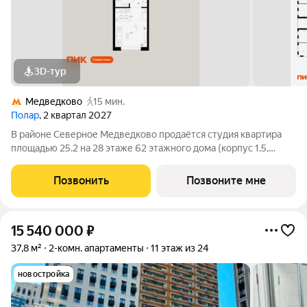
3D-тур
Медведково
15 мин.
Полар
, 2 квартал 2027
В районе Северное Медведково продаётся студия квартира
площадью 25.2 на 28 этаже 62 этажного дома (корпус 1.5,
секция 2) в проекте ПИК «Полар». Удобное расположение 17
минут пешком до станции метро «Медведково». 8 минут на
Позвонить
Позвоните мне
автомобиле до МКАД и
15 540 000
₽
37,8 м²
2-комн. апартаменты
11 этаж из 24
новостройка