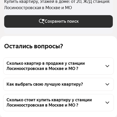
Купить квартиру, этажей в доме: от 20, Ж/Д станция:
Лосиноостровская в Москве и МО
Сохранить поиск
Остались вопросы?
Сколько квартир в продаже у станции
Лосиноостровская в Москве и МО ?
На Яндекс Недвижимости в продаже у станции 
Лосиноостровская в Москве и МО 321 квартира, из 
Как выбрать свою лучшую квартиру?
них 13 объявлений от собственников, 104 
Чтобы купить квартиру в высотках у станции 
объявления от агентств, 204 объявления от 
Лосиноостровская, воспользуйтесь тепловой 
Сколько стоит купить квартиру у станции
застройщиков
Лосиноостровская в Москве и МО ?
картой для оценки инфраструктуры и 
транспортной доступности в выбранном районе у 
Цена за квадратный метр
193 878 — 1,59 млн ₽