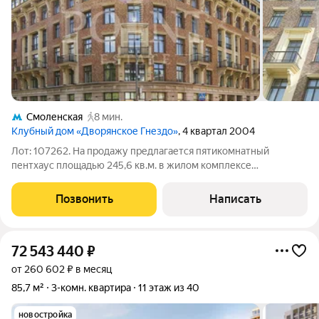
Смоленская
8 мин.
Клубный дом «Дворянское Гнездо»
, 4 квартал 2004
Лот: 107262. На продажу предлагается пятикомнатный
пентхаус площадью 245,6 кв.м. в жилом комплексе
"Дворянское Гнездо". Возможно выполнить ремонт по
индивидуальному дизайн проекту. Функциональная
Позвонить
Написать
планировка: гостиная, кухня-столовая, три спальни со
72 543 440
₽
от 260 602 ₽ в месяц
85,7 м²
3-комн. квартира
11 этаж из 40
новостройка