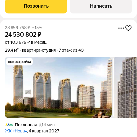
Москвы-реки, Новодевичий монастырь,
Позвонить
Написать
28 859 768
₽
–15%
24 530 802
₽
от 103 675 ₽ в месяц
29,4 м²
квартира-студия
7 этаж из 40
новостройка
Поклонная
14 мин.
ЖК «Нова»
, 4 квартал 2027