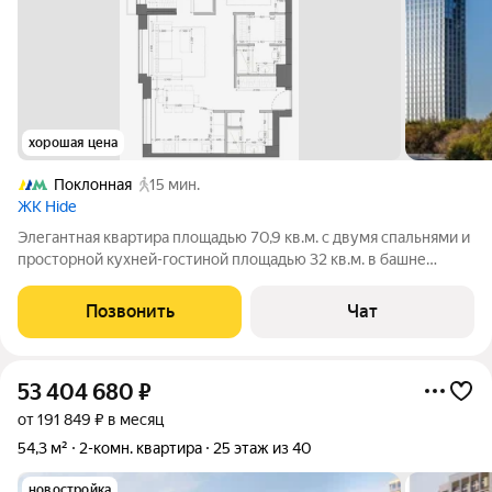
хорошая цена
Поклонная
15 мин.
ЖК Hide
Элегантная квартира площадью 70,9 кв.м. с двумя спальнями и
просторной кухней-гостиной площадью 32 кв.м. в башне
RIVERSIDE премиального жилого комплекса HIDE. В квартире
выполнена безупречная отделка с использованием
Позвонить
Чат
качественных отделочных
53 404 680
₽
от 191 849 ₽ в месяц
54,3 м²
2-комн. квартира
25 этаж из 40
новостройка