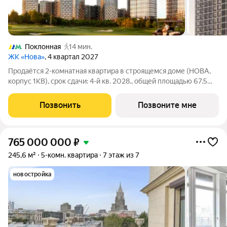
Поклонная
14 мин.
ЖК «Нова»
, 4 квартал 2027
Продаётся 2-комнатная квартира в строящемся доме (НОВА,
корпус 1КВ), срок сдачи: 4-й кв. 2028., общей площадью 67.5
кв.м., на 5 этаже. «Нова» это квартиры и пентхаусы в самом
зеленом районе Москвы, ставшие образцом практичной
Позвонить
Позвоните мне
премиальности и
765 000 000
₽
245,6 м²
5-комн. квартира
7 этаж из 7
новостройка