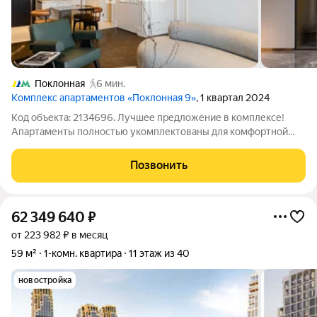
Поклонная
6 мин.
Комплекс апартаментов «Поклонная 9»
, 1 квартал 2024
Код объекта: 2134696. Лучшее предложение в комплексе!
Апартаменты полностью укомплектованы для комфортной
жизни Идеальный вариант для ценителей престижа, уюта,
комфорта и сервиса! ОПИСАНИЕ: Общая площадь 50,5 м Этаж
Позвонить
27/34 Шикарный вид на город с
62 349 640
₽
от 223 982 ₽ в месяц
59 м²
1-комн. квартира
11 этаж из 40
новостройка