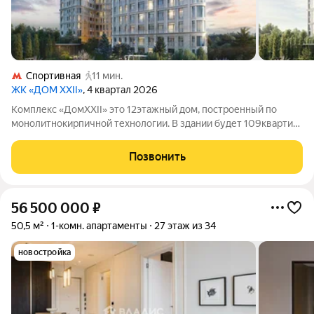
Спортивная
11 мин.
ЖК «ДОМ XXII»
, 4 квартал 2026
Комплекс «ДомXXII» это 12этажный дом, построенный по
монолитнокирпичной технологии. В здании будет 109квартир,
причём покупатели смогут выбрать вариант с подходящей
планировкой в том числе жильё с патио, террасами или в
Позвонить
формате пентхауса. Потолки в
56 500 000
₽
50,5 м²
1-комн. апартаменты
27 этаж из 34
новостройка