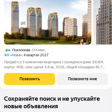
Поклонная
14 мин.
ЖК «Нова»
, 4 квартал 2027
Продаётся 3-комнатная квартира в строящемся доме (НОВА,
корпус 1КВ), срок сдачи: 4-й кв. 2028., общей площадью 85.7
кв.м., на 11 этаже. «Нова» это квартиры и пентхаусы в самом
зеленом районе Москвы, ставшие образцом практичной
Позвонить
Позвоните мне
премиальности и
Сохраняйте поиск и не упускайте
новые объявления