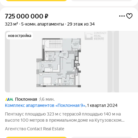
725 000 000
₽
323 м²
5-комн. апартаменты
29 этаж из 34
новостройка
Поклонная
6 мин.
Комплекс апартаментов «Поклонная 9»
, 1 квартал 2024
Пентхаус площадью 323 м с террасой площадью 140 м на
высоте 100 метров в премиальном доме на Кутузовском
проспекте «Поклонная 9». Вдохновляющие виды на Москву:
Агентство Contact Real Estate
небоскрёбы «Москва-Сити», Воробьёвы горы, излучины