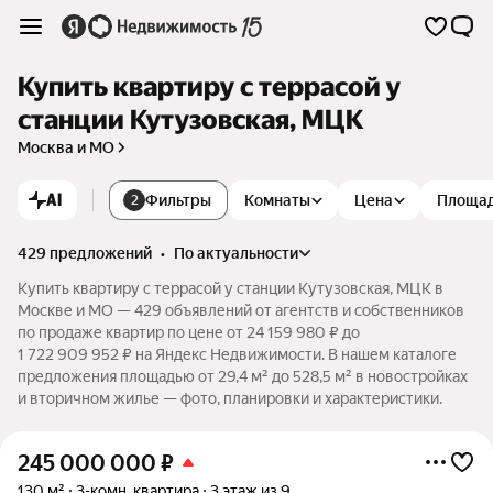
Купить квартиру с террасой у
станции Кутузовская, МЦК
Москва и МО
AI
Фильтры
Комнаты
Цена
Площа
2
429 предложений
•
по актуальности
Купить квартиру с террасой у станции Кутузовская, МЦК в
Москве и МО — 429 объявлений от агентств и собственников
по продаже квартир по цене от 24 159 980 ₽ до
1 722 909 952 ₽ на Яндекс Недвижимости. В нашем каталоге
предложения площадью от 29,4 м² до 528,5 м² в новостройках
и вторичном жилье — фото, планировки и характеристики.
245 000 000
₽
130 м²
3-комн. квартира
3 этаж из 9