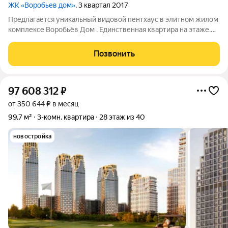
ЖК «Воробьев дом»
, 3 квартал 2017
Предлагается уникальный видовой пентхаус в элитном жилом
комплексе Воробьёв Дом . Единственная квартира на этаже.
Площадь теплого контура 212 кв.м. + терраса площадью 110
кв.м. с захватывающими дух видами на 360 градусов. Высокий
Позвонить
потолок - 4,14 м.
97 608 312
₽
от 350 644 ₽ в месяц
99,7 м²
3-комн. квартира
28 этаж из 40
новостройка