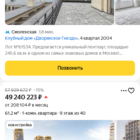
Смоленская
8 мин.
Клубный дом «Дворянское Гнездо»
, 4 квартал 2004
Лот №61534. Предлагается уникальный пентхаус площадью
245,6 кв.м. в одном из самых знаковых домов в Москве!
Потолки 3.3 метра. Часть окон с панорамным остекление, а
также великолепная терраса, из которой открывается
Позвонить
панорамный вид на Москву, здание
57 929 672
₽
–15%
49 240 223
₽
от 208 104 ₽ в месяц
61,2 м²
1-комн. квартира
9 этаж из 40
новостройка