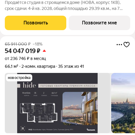
Продаётся студия в строящемся доме (НОВА, корпус 1КВ),
срок сдачи: 4-й кв. 2028, общей площадью 29.39 кв.м., на 7
этаже. «Нова» это квартиры и пентхаусы в самом зеленом
районе Москвы, ставшие образцом практичной премиальности
Позвонить
Позвоните мне
и гармоничного
65 911 000
₽
–18%
54 047 019
₽
от 236 746 ₽ в месяц
66,1 м²
2-комн. квартира
35 этаж из 41
новостройка