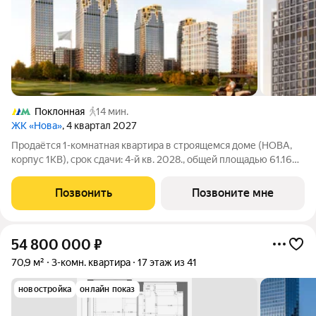
Поклонная
14 мин.
ЖК «Нова»
, 4 квартал 2027
Продаётся 1-комнатная квартира в строящемся доме (НОВА,
корпус 1КВ), срок сдачи: 4-й кв. 2028., общей площадью 61.16
кв.м., на 9 этаже. «Нова» это квартиры и пентхаусы в самом
зеленом районе Москвы, ставшие образцом практичной
Позвонить
Позвоните мне
премиальности и
54 800 000
₽
70,9 м²
3-комн. квартира
17 этаж из 41
новостройка
онлайн показ