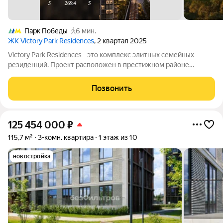
Парк Победы
6 мин.
ЖК Victory Park Residences
, 2 квартал 2025
Victory Park Residences - это комплекс элитных семейных
резиденций. Проект расположен в престижном районе
Дорогомилово в одной минуте от Парка Победы, Поклонной
горы и Кутузовского проспекта. Комплекс состоит из восьми
Позвонить
элегантных корпусов, их облик
125 454 000
₽
115,7 м²
3-комн. квартира
1 этаж из 10
новостройка