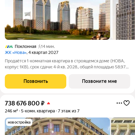
Поклонная
14 мин.
ЖК «Нова»
, 4 квартал 2027
Продаётся 1-комнатная квартира в строящемся доме (НОВА,
корпус 1КВ), срок сдачи: 4-й кв. 2028., общей площадью 58.97
кв.м., на 11 этаже. «Нова» это квартиры и пентхаусы в самом
зеленом районе Москвы, ставшие образцом практичной
Позвонить
Позвоните мне
премиальности и
738 676 800
₽
246 м²
5-комн. квартира
7 этаж из 7
новостройка