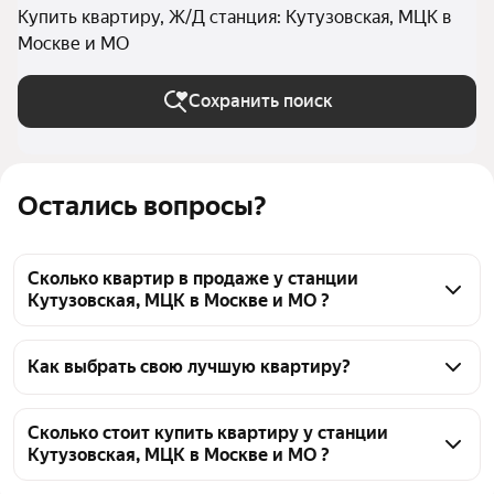
Купить квартиру, Ж/Д станция: Кутузовская, МЦК в
Москве и МО
Сохранить поиск
Остались вопросы?
Сколько квартир в продаже у станции
Кутузовская, МЦК в Москве и МО ?
На Яндекс Недвижимости в продаже у станции 
Кутузовская, МЦК в Москве и МО 429 квартир, из 
Как выбрать свою лучшую квартиру?
них 1 объявление от собственников, 29 объявлений 
Чтобы купить квартиру с террасой у станции 
от агентств, 399 объявлений от застройщиков
Кутузовская, МЦК, воспользуйтесь тепловой 
Сколько стоит купить квартиру у станции
Кутузовская, МЦК в Москве и МО ?
картой для оценки инфраструктуры и 
транспортной доступности в выбранном районе у 