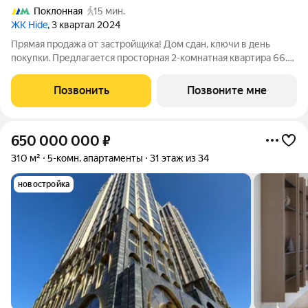
Поклонная
15 мин.
ЖК Hide
, 3 квартал 2024
Прямая продажа от застройщика! Дом сдан, ключи в день
покупки. Предлагается просторная 2-комнатная квартира 66.1
м с отделкой white box на 35 этаже в проекте hide жилом
небоскребе премиум-класса от Dominanta и MR. ТОП-ВИДЫ
Позвонить
Позвоните мне
НА 360: Воробьевы горы,
650 000 000
₽
310 м²
5-комн. апартаменты
31 этаж из 34
новостройка