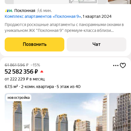
Поклонная
6 мин.
Комплекс апартаментов «Поклонная 9»
, 1 квартал 2024
Продаются роскошные апартаменты с панорамными окнами в
уникальном ЖК "Поклонная 9" премиум-класса вблизи
Кутузовского проспекта. Дизайнерская отделка в стиле
Модерн. Площадь: 101,1 кв.м. Планировка: Кухня-гостиная, 2
Позвонить
Чат
спальни, 2 с/у, 2 гардеробные
61 861 596
₽
–15%
52 582 356
₽
от 222 229 ₽ в месяц
67,5 м²
2-комн. квартира
5 этаж из 40
новостройка