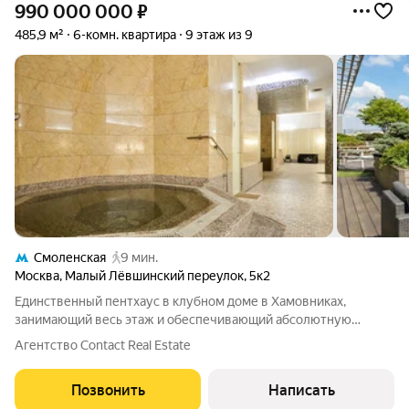
990 000 000
₽
485,9 м²
6-комн. квартира
9 этаж из 9
Смоленская
9 мин.
Москва
,
Малый Лёвшинский переулок
,
5к2
Единственный пентхаус в клубном доме в Хамовниках,
занимающий весь этаж и обеспечивающий абсолютную
приватность. Захватывающие панорамные виды на центр
Агентство Contact Real Estate
Москвы. Просторная терраса с приватным садом и лаунж-
зоной. Предусмотрена зона индивидуальной
Позвонить
Написать