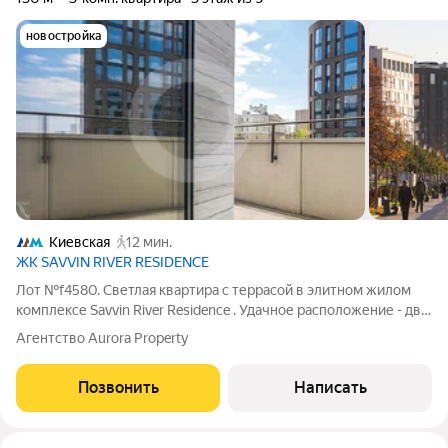
новостройка
Киевская
12 мин.
ЖК SAVVIN RIVER RESIDENCE
Лот №f4580. Светлая квартира с террасой в элитном жилом
комплексе Savvin River Residence . Удачное расположение - две
спальни ориентированы в тихий двор, гостиная и кухня имеют
Агентство Aurora Property
выход на террасу, вид в благоустроенный внутренний двор и
боковой вид на
Позвонить
Написать