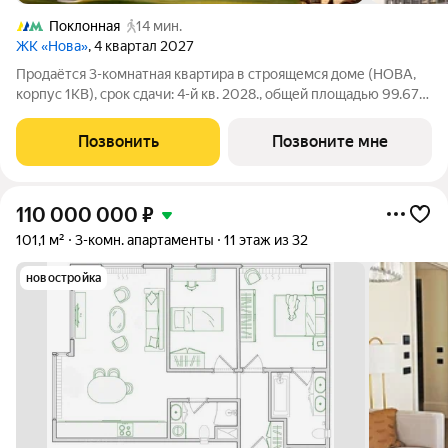
Поклонная
14 мин.
ЖК «Нова»
, 4 квартал 2027
Продаётся 3-комнатная квартира в строящемся доме (НОВА,
корпус 1КВ), срок сдачи: 4-й кв. 2028., общей площадью 99.67
кв.м., на 28 этаже. «Нова» это квартиры и пентхаусы в самом
зеленом районе Москвы, ставшие образцом практичной
Позвонить
Позвоните мне
премиальности и
110 000 000
₽
101,1 м²
3-комн. апартаменты
11 этаж из 32
новостройка