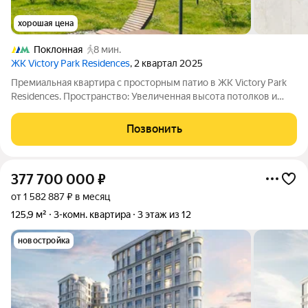
хорошая цена
Поклонная
8 мин.
ЖК Victory Park Residences
, 2 квартал 2025
Премиальная квартира с просторным патио в ЖК Victory Park
Residences. Пространство: Увеличенная высота потолков и
панорамные окна наполняют светом кухню-гостиную с
выходом на собственную террасу. Из панорамных окон
Позвонить
открывается многослойная картина:
377 700 000
₽
от 1 582 887 ₽ в месяц
125,9 м²
3-комн. квартира
3 этаж из 12
новостройка