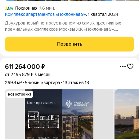
Поклонная
6 мин.
Комплекс апартаментов «Поклонная 9»
, 1 квартал 2024
Двухуровневый пентхаус в одном из самых престижных
премиальных комплексов Москвы ЖК «Поклонная 9».
Пентхаус расположен на 31 и 32 этажах, откуда открываются
уникальные панорамные виды на Парк Победы, Лужники и
Позвонить
центр Москвы. Общая площадь резиденции
611 264 000
₽
от 2 195 879 ₽ в месяц
269,4 м²
5-комн. квартира
13 этаж из 13
новостройка