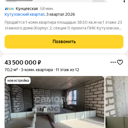
Кунцевская
8 мин.
Кутузовский квартал
, 3 квартал 2026
Продаётся 1-комн.квартира площадью 38.50 кв.м на 1 этаже 23
этажного дома (Корпус 2, секция 1) проекта ПИК Кутузовский
квартал. Светлый просторный подъезд на уровне земли,
функциональная планировка, большие окна, с отделкой.
Позвонить
«Кутузовский квартал»
43 500 000
₽
70,2 м²
3-комн. квартира
11 этаж из 12
новостройка