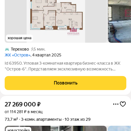
хорошая цена
Терехово
5 мин.
ЖК «Остров»
, 4 квартал 2025
Id 63950. Угловая 3-комнатная квартира бизнес-класса в ЖК
"Остров-6". Представляем эксклюзивную возможность
приобрести просторную трехкомнатную квартиру в
современном жилом комплексе бизнес-класса "Остров". Это
Позвонить
не просто жилье, а статусный объект с
27 269 000
₽
от 114 281 ₽ в месяц
73,7 м²
3-комн. апартаменты
10 этаж из 29
новостройка