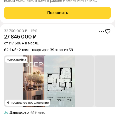
новом монолитном доме в районе Нижние Мневники
выгодная покупка по цене 61 900 000 руб. Прямая продажа,
все документы готовы, возможна ипотека. Сделка пройдет
Позвонить
быстро заходите и делайте ремонт
32 760 000
₽
–15%
27 846 000
₽
от 117 686 ₽ в месяц
62,4 м²
2-комн. квартира
39 этаж из 59
новостройка
последнее предложение
Давыдково
19 мин.