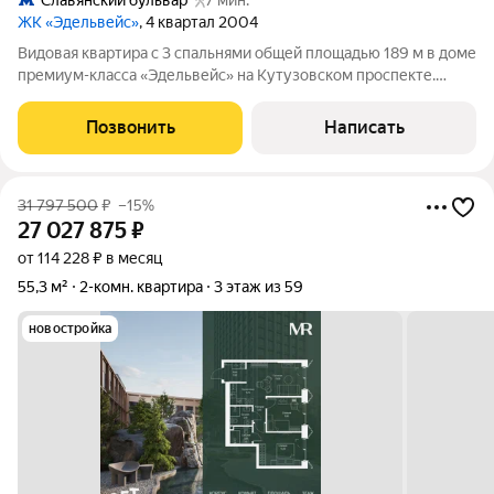
Славянский бульвар
7 мин.
ЖК «Эдельвейс»
, 4 квартал 2004
Видовая квартира с 3 спальнями общей площадью 189 м в доме
премиум-класса «Эдельвейс» на Кутузовском проспекте.
Высокие потолки, большие окна, много естественного света.
Спланирована гостиная, кухня-столовая с островом, мастер-
Позвонить
Написать
спальня со своей ванной
31 797 500
₽
–15%
27 027 875
₽
от 114 228 ₽ в месяц
55,3 м²
2-комн. квартира
3 этаж из 59
новостройка