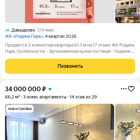
Давыдково
14 мин.
ЖК «Родина Парк»
, 4 квартал 2026
Продается 3-комнатная квартира 61.3 м на 17 этаже ЖК Родина
Парк. Особенности: - Эргономичная кухня-гостиная - Лоджия -
Мастер-спальня Родина Парк: экосистема для семьи, где
растут и дети, и ваши возможности. Премиальный семейный
Позвонить
кластер на западе
34 000 000
₽
66,2 м²
3-комн. апартаменты
14 этаж из 29
новостройка