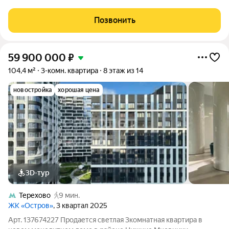
разделены на просторную кухню-гостиную и приватную
спальную зону. Светлый современный
Позвонить
59 900 000
₽
104,4 м²
3-комн. квартира
8 этаж из 14
новостройка
хорошая цена
3D-тур
Терехово
9 мин.
ЖК «Остров»
, 3 квартал 2025
Арт. 137674227 Продается светлая 3комнатная квартира в