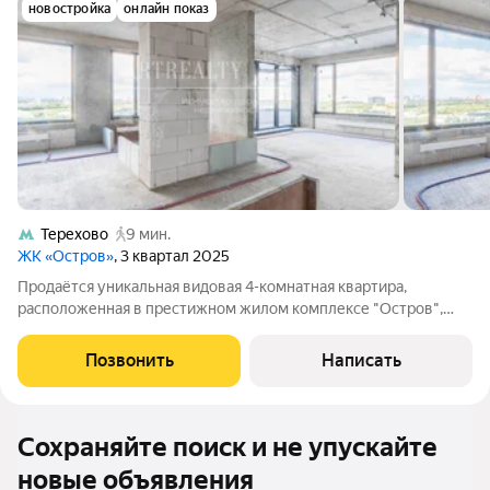
новостройка
онлайн показ
Терехово
9 мин.
ЖК «Остров»
, 3 квартал 2025
Продаётся уникальная видовая 4-комнатная квартира,
расположенная в престижном жилом комплексе "Остров",
первая береговая линия Москвы-реки. Дом премиум-класса с
закрытой охраняемой территорией и современными
Позвонить
Написать
системами доступа. Для резидентов
Сохраняйте поиск и не упускайте
новые объявления