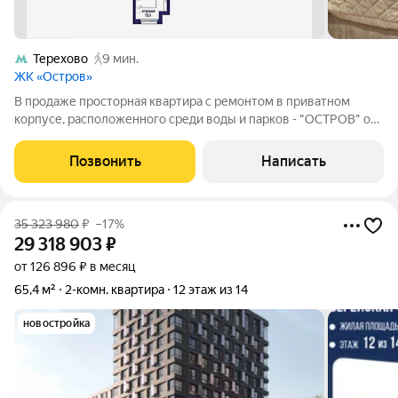
Терехово
9 мин.
ЖК «Остров»
В продаже просторная квартира с ремонтом в приватном
корпусе, расположенного среди воды и парков - "ОСТРОВ" от
топового застройщика Дон строй в зеленом развивающемся
престижном р-не Хорошево-Мневники. О КВАРТИРЕ: - в
Позвонить
Написать
квартире выполнен ремонт с
35 323 980
₽
–17%
29 318 903
₽
от 126 896 ₽ в месяц
65,4 м²
2-комн. квартира
12 этаж из 14
новостройка