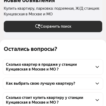
новые объявления
Купить квартиру, парковка: подземная, Ж/Д станция:
Кунцевская в Москве и МО
Сохранить поиск
Остались вопросы?
Сколько квартир в продаже у станции
Кунцевская в Москве и МО ?
На Яндекс Недвижимости в продаже у станции 
Кунцевская в Москве и МО 2704 квартиры, из них 
Как выбрать свою лучшую квартиру?
12 объявлений от собственников, 335 объявлений 
Чтобы купить квартиру с подземным паркингом у 
от агентств, 2357 объявлений от застройщиков
станции Кунцевская, воспользуйтесь тепловой 
Сколько стоит купить квартиру у станции
Кунцевская в Москве и МО ?
картой для оценки инфраструктуры и 