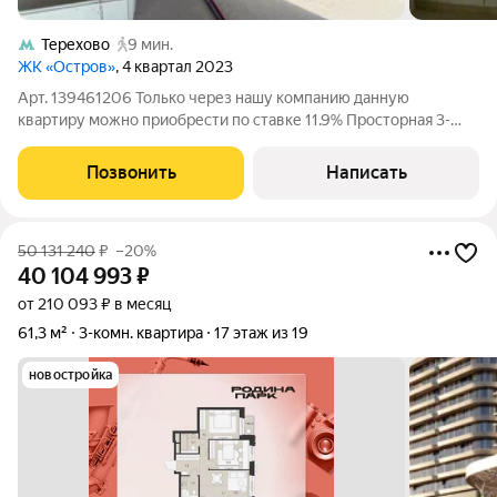
Терехово
9 мин.
ЖК «Остров»
, 4 квартал 2023
Арт. 139461206 Только через нашу компанию данную
квартиру можно приобрести по ставке 11.9% Просторная 3-
ком. квартира бизнес-класса в ЖК "Остров". Пешая
доступность до метро. Квартира находится на 11 этаже из 12,
Позвонить
Написать
что обеспечивает красивые виды, много
50 131 240
₽
–20%
40 104 993
₽
от 210 093 ₽ в месяц
61,3 м²
3-комн. квартира
17 этаж из 19
новостройка