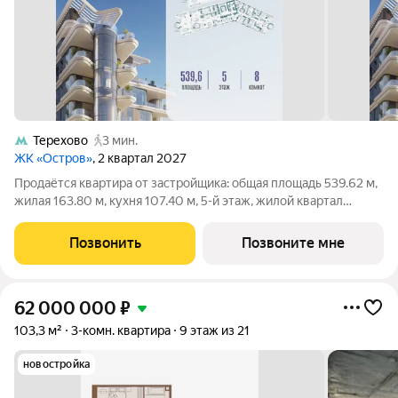
Терехово
3 мин.
ЖК «Остров»
, 2 квартал 2027
Продаётся квартира от застройщика: общая площадь 539.62 м,
жилая 163.80 м, кухня 107.40 м, 5-й этаж, жилой квартал
«Остров 10», (секция 1). Срок сдачи: 2 квартал 2027 года. 7
санузлов (2 раздельных и 5 совмещенных). В жилой зоне 2
Позвонить
Позвоните мне
больших окна на
62 000 000
₽
103,3 м²
3-комн. квартира
9 этаж из 21
новостройка