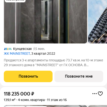
Кунцевская
5 мин.
ЖК MAINSTREET
, 3 квартал 2022
Продаются 3-к апартаменты площадью 73.7 кв.м. на 10-м этаже
29 этажного дома в "MAINSTREET" от ГК ОСНОВА. В
комплексе запроектировано 562 апартамента разнообразных
площадей и планировок от «молодежных» студий до
Позвонить
Позвоните мне
роскошных четырехкомнатных
118 235 000
₽
139,1 м²
4-комн. квартира
11 этаж из 16