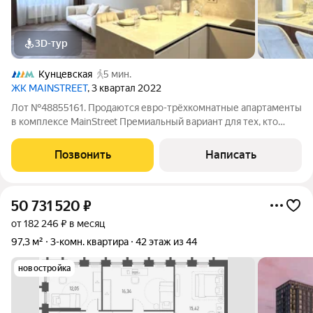
3D-тур
Кунцевская
5 мин.
ЖК MAINSTREET
, 3 квартал 2022
Лот №48855161. Продаются евро-трёхкомнатные апартаменты
в комплексе MainStreet Премиальный вариант для тех, кто
ценит комфорт, стиль и удобное расположение: полностью
готовые к проживанию евро-трёхкомнатные апартаменты с
Позвонить
Написать
великолепными видовыми
50 731 520
₽
от 182 246 ₽ в месяц
97,3 м²
3-комн. квартира
42 этаж из 44
новостройка