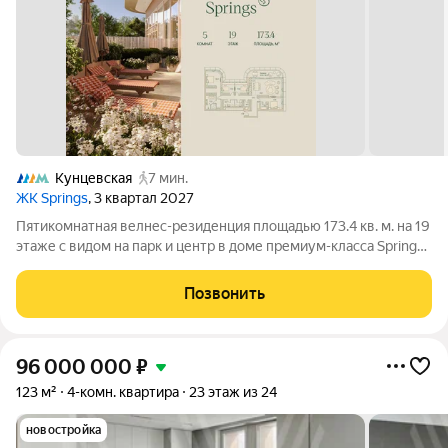
Кунцевская
7 мин.
ЖК Springs
, 3 квартал 2027
Пятикомнатная велнес-резиденция площадью 173.4 кв. м. на 19
этаже с видом на парк и центр в доме премиум-класса Springs.
В квартире выполнена чистовая дизайнерская отделка.
Резиденция наполнена светом и воздухом, благодаря
Позвонить
панорамному остеклению и
96 000 000
₽
123 м²
4-комн. квартира
23 этаж из 24
новостройка