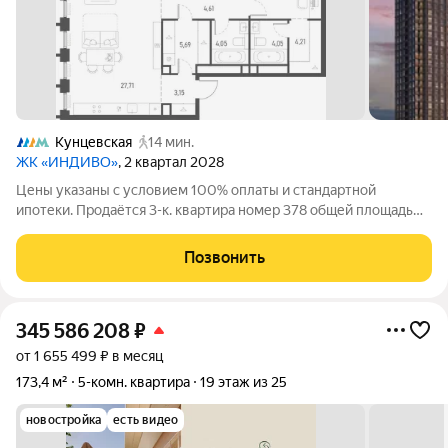
Кунцевская
14 мин.
ЖК «ИНДИВО»
, 2 квартал 2028
Цены указаны с условием 100% оплаты и стандартной
ипотеки. Продаётся 3-к. квартира номер 378 общей площадью
97.28 кв.м. на 42-м этаже 44 этажного дома в жилом
комплексе бизнес-класса «Индиво» от девелопера FORMA.
Позвонить
ЖК расположен в 5 минутах от
345 586 208
₽
от 1 655 499 ₽ в месяц
173,4 м²
5-комн. квартира
19 этаж из 25
новостройка
есть видео