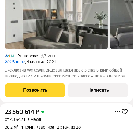
Кунцевская
7 мин.
ЖК Shome
, 4 квартал 2021
Эксклюзив Whitewill. Видовая квартира с 3 спальнями общей
площадью 123 м в комплексе бизнес-класса «Шом». Квартира с
дизайнерской отделкой расположена на 23 этаже, откуда
открываются панорамные виды на парк Фили, Крылатское,
Позвонить
Написать
МГУ и башни
23 560 614
₽
от 43 542 ₽ в месяц
38,2 м²
1-комн. квартира
2 этаж из 28