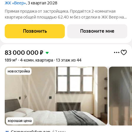
ЖК «Веер»
, 3 квартал 2028
Прямая продажа от застройщика. Продаётся 2-комнатная
квартира общей площадью 62.40 м без отделки в ЖК Веер на
39-м этаже 59 этажного дома. ВЕЕР это жилой квартал бизнес-
класса в престижном ЗАО Москвы всего 5 минут до
Позвонить
Позвоните мне
Кутузовского проспекта. 15 минут
83 000 000
₽
189 м²
4-комн. квартира
13 этаж из 44
новостройка
хорошая цена