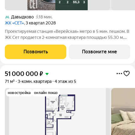
Давыдково
18 мин.
ЖК «СЕТ»
, 3 квартал 2028
Проектируемая станция «Верейская» метро в 5 мин. пешком. В
ЖК Сет продается 2-комнатная квартира площадью 55.30 м,
расположенная в корпусе 2, на 3 этаже 59 этажного дома. Сет
имеет стратегически выгодное расположение в ЗАО, в районе
Позвонить
Позвоните мне
с большой
51 000 000
₽
71 м²
3-комн. квартира
4 этаж из 5
новостройка
онлайн показ