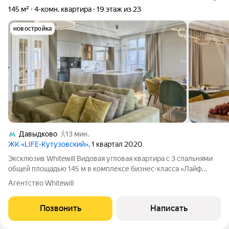
145 м²
4-комн. квартира
19 этаж из 23
новостройка
Давыдково
13 мин.
ЖК «LIFE-Кутузовский»
, 1 квартал 2020
Эксклюзив Whitewill Видовая угловая квартира с 3 спальнями
общей площадью 145 м в комплексе бизнес-класса «Лайф
Кутузовский». Квартира с дизайнерской отделкой в
Агентство Whitewill
неоклассическом стиле расположена на 19 этаже в корпусе 1.
Интерьер в светлых спокойных
Позвонить
Написать