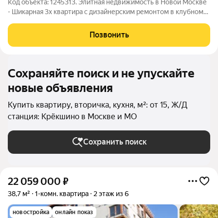
Код объекта: 1245313. Элитная недвижимость в Новой Москве
- Шикарная 3х квартира с дизайнерским ремонтом в клубном
ЖК Country Club Внуково. Продается полностью
укомплектованная - мебелью, предметами интерьера - всем
Позвонить
необходимым - экс предложение!
Сохраняйте поиск и не упускайте
новые объявления
Купить квартиру, вторичка, кухня, м²: от 15, Ж/Д
станция: Крёкшино в Москве и МО
Сохранить поиск
22 059 000
₽
38,7 м²
1-комн. квартира
2 этаж из 6
новостройка
онлайн показ