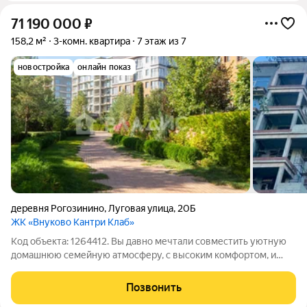
71 190 000
₽
158,2 м²
3-комн. квартира
7 этаж из 7
новостройка
онлайн показ
деревня Рогозинино
,
Луговая улица
,
20Б
ЖК «Внуково Кантри Клаб»
Код объекта: 1264412. Вы давно мечтали совместить уютную
домашнюю семейную атмосферу, с высоким комфортом, и
активной насыщенной жизнью, бизнесом - тогда Вы на
правильном пути! Здесь сочетается ВСЕ! А самое главное
Позвонить
высокая безопасность для Вас и