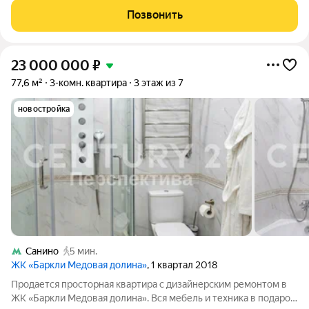
прописки. Расположена квартира на 5-м этаже семиэтажного
Позвонить
монолитного -
23 000 000
₽
77,6 м²
3-комн. квартира
3 этаж из 7
новостройка
Санино
5 мин.
ЖК «Баркли Медовая долина»
, 1 квартал 2018
Продается просторная квартира с дизайнерским ремонтом в
ЖК «Баркли Медовая долина». Вся мебель и техника в подарок