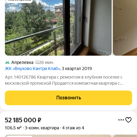
Апрелевка
26 мин.
ЖК «Внуково Кантри Клаб»
, 3 квартал 2019
Арт. 140126786 Квартира с ремонтом в клубном поселке с
московской пропиской Продается компактная квартира с
качественной отделкой из натуральных материалов в
ТОПОВОМ ЖК премиум класса «Внуково Кантри Клаб». Это
Позвонить
идеальный вариант для тех, кто хочет
52 185 000
₽
106,5 м²
3-комн. квартира
4 этаж из 4