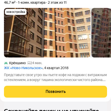
46,7 м²
1-комн. квартира
2 этаж из 11
новостройка
Крёкшино
24 мин.
ЖК «Ново-Никольское»
, 4 квартал 2018
Представьте свое утро: вы пьете кофе на лоджии с витражным
остеклением, а вокруг тишина экологически чистого района.
Эта квартира площадью 46,2 кв. м на комфортном втором
этаже ЖК «Ново-Никольское» создана для тех, кто хочет жить
Позвонить
в Новой Москве без