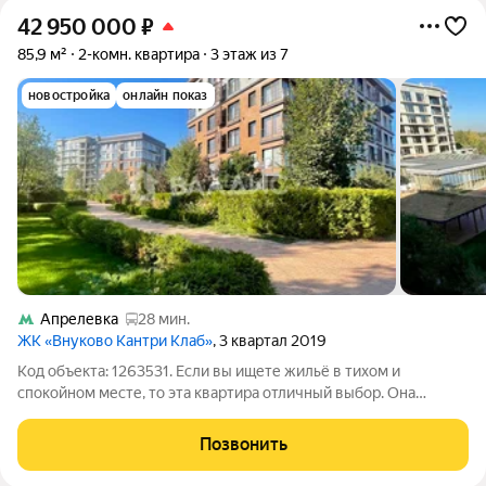
42 950 000
₽
85,9 м²
2-комн. квартира
3 этаж из 7
новостройка
онлайн показ
Апрелевка
28 мин.
ЖК «Внуково Кантри Клаб»
, 3 квартал 2019
Код объекта: 1263531. Если вы ищете жильё в тихом и
спокойном месте, то эта квартира отличный выбор. Она
расположена в живописном районе, вдали от городской суеты,
но при этом обладает всеми преимуществами современной
Позвонить
жизни. Элитная недвижимость в