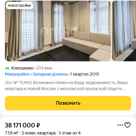
новостройка
Кокошкино
14 мин.
Микрорайон «Западная долина»
, 1 квартал 2015
Лот № 75400 Возможен обмен на Вашу недвижимость. Ваша
квартира в Новой Москве с московской пропиской! Ищете
комфорт и спокойствие, предлагаем отличную «двушку» (49,8
кв.м.) в современном ЖК «Западная Долина». Почему стоит
Позвонить
выбрать этот вариант: Готова
38 171 000
₽
77,9 м²
2-комн. квартира
3 этаж из 4