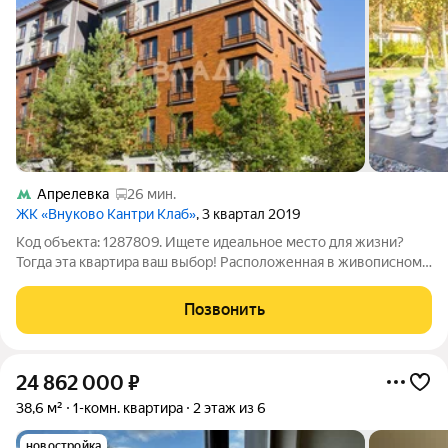
Апрелевка
26 мин.
ЖК «Внуково Кантри Клаб»
, 3 квартал 2019
Код объекта: 1287809. Ищете идеальное место для жизни?
Тогда эта квартира ваш выбор! Расположенная в живописном
районе Москвы, сочетает уютную домашнюю семейную
атмосферу, с высоким комфортом, и активной насыщенной
Позвонить
жизнью, бизнесом - Вы на
24 862 000
₽
38,6 м²
1-комн. квартира
2 этаж из 6
новостройка