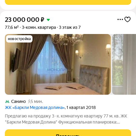
заселенный жилой фонд,
23 000 000
₽
77,6 м²
3-комн. квартира
3 этаж из 7
новостройка
Санино
5 мин.
ЖК «Баркли Медовая долина»
, 1 квартал 2018
Предлагаю на продажу 3 -х. комнатную квартиру 77 м. кв. ЖК
"Баркли Медовая Долина" Функциональная планировка:
Квартира, просторные изолированные комнаты, кухня
гостиная 25 м. кв., с выходом на большую застекленную