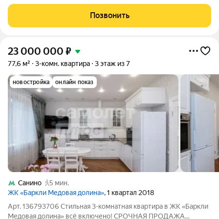
покупателю. Квартира расположена на комфортном 3-м этаже
7-этажного монолитного дома 2018 года постройки. Общая
Позвонить
площадь 77 м. Высокие
23 000 000
₽
77,6 м²
3-комн. квартира
3 этаж из 7
новостройка
онлайн показ
Санино
5 мин.
ЖК «Баркли Медовая долина»
, 1 квартал 2018
Арт. 136793706 Стильная 3-комнатная квартира в ЖК «Баркли
Медовая долина» всё включено! СРОЧНАЯ ПРОДАЖА