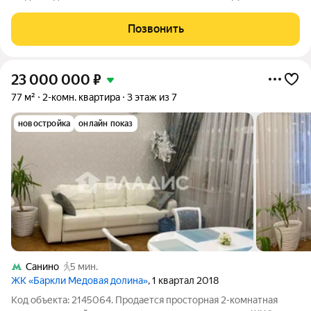
Основные преимущества: Общая площадь 77 м, высокие
потолки 2,9 м Светлая планировка: кухня-гостиная 25 м + 2
Позвонить
изолированные комнаты Современный
23 000 000
₽
77 м²
2-комн. квартира
3 этаж из 7
новостройка
онлайн показ
Санино
5 мин.
ЖК «Баркли Медовая долина»
, 1 квартал 2018
Код объекта: 2145064. Продается просторная 2-комнатная