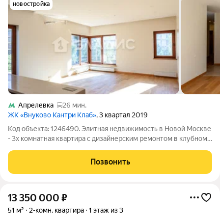
новостройка
Апрелевка
26 мин.
ЖК «Внуково Кантри Клаб»
, 3 квартал 2019
Код объекта: 1246490. Элитная недвижимость в Новой Москве
- 3х комнатная квартира с дизайнерским ремонтом в клубном
ЖК Country Club Внуково. Исключительное предложение для
тех кто мечтал о загородной жизни и готов быть в центре
Позвонить
событий, бизнеса,
13 350 000
₽
51 м²
2-комн. квартира
1 этаж из 3