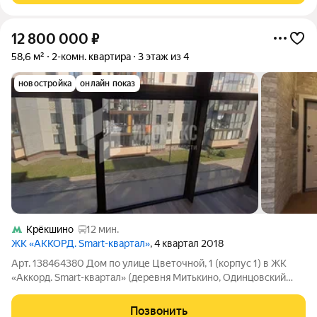
12 800 000
₽
58,6 м²
2-комн. квартира
3 этаж из 4
новостройка
онлайн показ
Крёкшино
12 мин.
ЖК «АККОРД. Smart-квартал»
, 4 квартал 2018
Арт. 138464380 Дом по улице Цветочной, 1 (корпус 1) в ЖК
«Аккорд. Smart-квартал» (деревня Митькино, Одинцовский
городской округ) уже сдан и введен в эксплуатацию. Дом был
построен и сдан в 2018 году. Сейчас это полностью
Позвонить