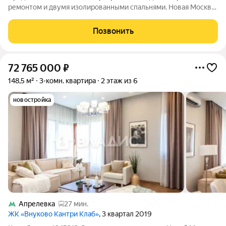
ремонтом и двумя изолированными спальнями. Новая Москва,
рядом МЦД-4. Общее описание Продаётся просторная 3-
комнатная квартира общей площадью 77,6 м в современном
Позвонить
доме 2018 года постройки (ЖК
72 765 000
₽
148,5 м²
3-комн. квартира
2 этаж из 6
новостройка
Апрелевка
27 мин.
ЖК «Внуково Кантри Клаб»
, 3 квартал 2019