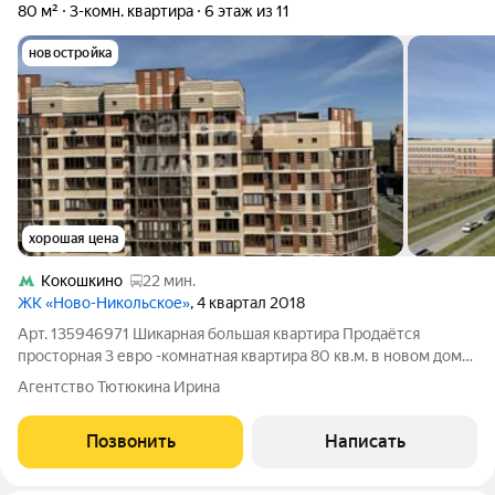
80 м²
3-комн. квартира
6 этаж из 11
новостройка
хорошая цена
Кокошкино
22 мин.
ЖК «Ново-Никольское»
, 4 квартал 2018
Арт. 135946971 Шикарная большая квартира Продаётся
просторная 3 евро -комнатная квартира 80 кв.м. в новом доме
О КВАРТИРЕ: Общая площадь: 80 м Жилая площадь: 54 м
Агентство Тютюкина Ирина
Площадь кухни:20,7 м Этаж:6 из 11 Высота потолков: 3м
Санузел: раздельный
Позвонить
Написать