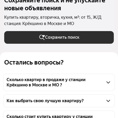
Сохраняйте поиск и не упускайте
новые объявления
Купить квартиру, вторичка, кухня, м²: от 15, Ж/Д
станция: Крёкшино в Москве и МО
Сохранить поиск
Остались вопросы?
Сколько квартир в продаже у станции
Крёкшино в Москве и МО ?
На Яндекс Недвижимости в продаже у станции 
Крёкшино в Москве и МО 51 квартира, из них 4 
Как выбрать свою лучшую квартиру?
объявления от собственников, 47 объявлений от 
Чтобы купить квартиру с европланировкой (с 
агентств
кухней-гостиной) у станции Крёкшино, 
Сколько стоит купить квартиру у станции