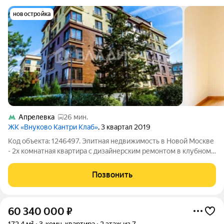
новостройка
Апрелевка
26 мин.
ЖК «Внуково Кантри Клаб»
, 3 квартал 2019
Код объекта: 1246497. Элитная недвижимость в Новой Москве
- 2х комнатная квартира с дизайнерским ремонтом в клубном
ЖК Country Club Внуково. Исключительное предложение для
тех кто мечтал о загородной жизни и готов быть в центре
Позвонить
событий, бизнеса,
60 340 000
₽