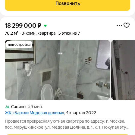
стомотология,салоны красоты, касметология . Автобусная
Позвонить
остановка
18 299 000
₽
76,2 м²
3-комн. квартира
5 этаж из 7
новостройка
Санино
9 мин.
ЖК «Баркли Медовая долина»
, 4 квартал 2022
Продается прекрасная уютная квартира по адресу: г. Москва,
пос. Марушкинское, ул. Медовая Долина, д. 1, к. 1. Покупая эту
квартиру, вы получаете все преимущества Московской