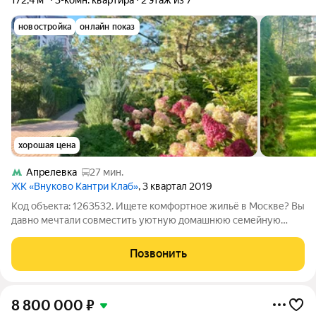
172,4 м²
3-комн. квартира
2 этаж из 7
новостройка
онлайн показ
хорошая цена
Апрелевка
27 мин.
ЖК «Внуково Кантри Клаб»
, 3 квартал 2019
Код объекта: 1263532. Ищете комфортное жильё в Москве? Вы
давно мечтали совместить уютную домашнюю семейную
атмосферу, с высоким комфортом, и активной насыщенной
жизнью, бизнесом - тогда Вы на правильном пути! Здесь
Позвонить
сочетается ВСЕ! А самое главное
8 800 000
₽