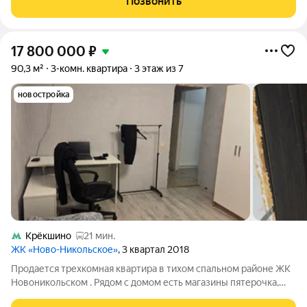
Позвонить
лоджию, потолки 2,9 м., санузел
17 800 000
₽
90,3 м²
3-комн. квартира
3 этаж из 7
новостройка
Крёкшино
21 мин.
ЖК «Ново-Никольское»
, 3 квартал 2018
Продается трехкомная квартира в тихом спальном районе ЖК
Новоникольском . Рядом с домом есть магазины пятерочка,
дикси, монетка ,озон ,валберис ,яндекс , ресторан, фитнес клуб,